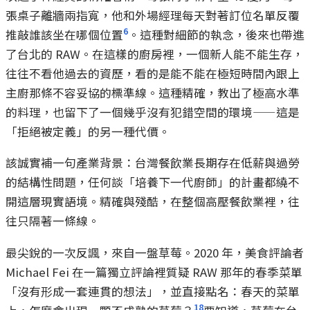
張桌子離牆兩指寬，他和外場經理每天對著訂位名單反覆
6
推敲誰該坐在哪個位置
。這種對細節的執念，後來也帶進
了台北的 RAW。在這樣的廚房裡，一個新人能不能生存，
往往不看他過去的資歷，看的是能不能在極短時間內跟上
主廚那條不容妥協的標準線。這種精確，教出了極高水準
的料理，也留下了一個幾乎沒有犯錯空間的環境——這是
「拒絕被定義」的另一種代價。
該誠實補一句產業背景：台灣餐飲業長期存在低薪與過勞
的結構性問題，任何談「培養下一代廚師」的計畫都繞不
開這層現實語境。精確與殘酷，在整個高壓餐飲業裡，往
往只隔著一條線。
最尖銳的一次反諷，來自一盤草莓。2020 年，美食評論者
Michael Fei 在一篇獨立評論裡質疑 RAW 那年的春季菜單
「沒有形成一套連貫的想法」，並直接點名：春天的菜單
18