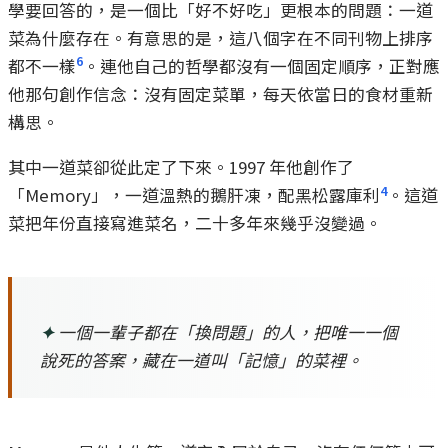
學要回答的，是一個比「好不好吃」更根本的問題：一道
菜為什麼存在。有意思的是，這八個字在不同刊物上排序
6
都不一樣
。連他自己的哲學都沒有一個固定順序，正對應
他那句創作信念：沒有固定菜單，每天依當日的食材重新
構思。
其中一道菜卻從此定了下來。1997 年他創作了
4
「Memory」，一道溫熱的鵝肝凍，配黑松露庫利
。這道
菜把年份直接寫進菜名，二十多年來幾乎沒變過。
✦
一個一輩子都在「換問題」的人，把唯一一個
說死的答案，藏在一道叫「記憶」的菜裡。