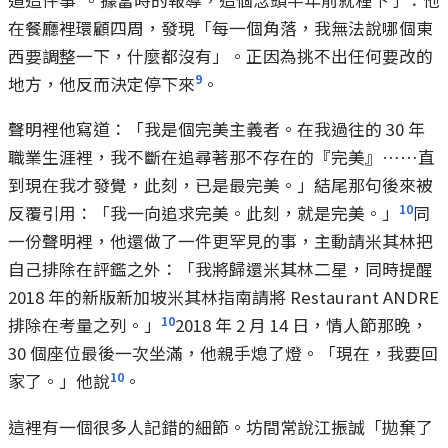
在餐廳裡環顧四周，發現「每一個角落，我無法說哪個東
西要調整一下，什麼都沒有」。正因為挑不出任何要改的
9
地方，他反而決定停下來
。
聲明裡他寫道：「我是個完美主義者。在我過往的 30 年
職業生涯裡，我不斷在追尋著那不存在的『完美』……直
到現在我才發覺，此刻，已是最完美。」結尾那句後來被
10
反覆引用：「我一向追求完美。此刻，就是完美。」
同
一份聲明裡，他還做了一件更罕見的事，主動請米其林把
自己排除在評鑑之外：「我將歸還米其林二星，同時提醒
2018 年的新版新加坡米其林指南請將 Restaurant ANDRE
10
排除在考量之列。」
2018 年 2 月 14 日，情人節那晚，
30 個座位最後一次坐滿，他親手熄了燈。「現在，我要回
10
家了。」他說
。
這裡有一個很多人記錯的細節。坊間常說江振誠「拋棄了