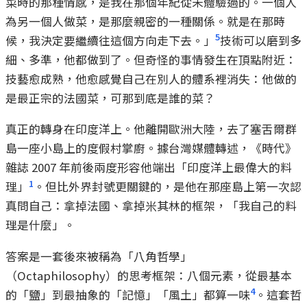
菜時的那種情感，是我在那個年紀從未體驗過的。一個人
為另一個人做菜，是那麼親密的一種關係。就是在那時
5
候，我決定要繼續往這個方向走下去。」
技術可以磨到多
細、多準，他都做到了。但奇怪的事情發生在頂點附近：
技藝愈成熟，他愈感覺自己在別人的體系裡消失：他做的
是最正宗的法國菜，可那到底是誰的菜？
真正的轉身在印度洋上。他離開歐洲大陸，去了塞舌爾群
島一座小島上的度假村掌廚。據台灣媒體轉述，《時代》
雜誌 2007 年前後兩度形容他端出「印度洋上最偉大的料
1
理」
。但比外界封號更關鍵的，是他在那座島上第一次認
真問自己：拿掉法國、拿掉米其林的框架，「我自己的料
理是什麼」。
答案是一套後來被稱為「八角哲學」
（Octaphilosophy）的思考框架：八個元素，從最基本
4
的「鹽」到最抽象的「記憶」「風土」都算一味
。這套哲