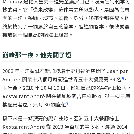
Memory 是他人生第一道完全屬於自己、沒有任何範本可
抄的菜。它「從未改變」這件事之所以動人，是因為它周
圍的一切，餐廳、城市、頭銜、身分，後來全都在變。他
終於找到了一個屬於自己的答案。但這個答案，很快就要
被放到一個更高的賭注上驗證。
巔峰那一夜，他先關了燈
2008 年，江振誠在新加坡瑞士史丹福酒店開了 Jaan par
4
André，開業十八個月就衝進世界五十大餐廳第 39 名
。
兩年後，2010 年 10 月 10 日，他把自己的名字掛上招牌，
Restaurant André 開在新加坡武吉巴梳路 41 號一棟三層
7
樓歷史老屋，只有 30 個座位
。
接下來是一條漂亮的爬升曲線。亞洲五十大餐廳榜上，
Restaurant André 從 2013 年首屆的第 5 名，經過 2014