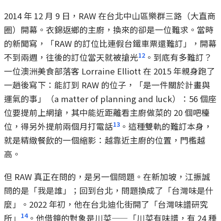
2014 年 12 月 9 日，RAW 在台北中山區樂群三路（大直商
圈）開幕。衣錦返鄉的主廚，換來的卻是一位難求。當時
的新聞寫，「RAW 的訂位比連假台鐵車票還難訂」，開幕
12
不到兩週，往後的訂位當天就被搶光
。到底有多難訂？
一位澳洲美食部落客 Lorraine Elliott 在 2015 年親身跑了
一趟後寫下：能訂到 RAW 的位子，「是一件關於計畫與
運氣的事」（a matter of planning and luck）：56 個座
位要提前上網搶，其中能近距離看主廚做菜的 20 個吧檯
13
位，得另外提前兩個月打電話
。這種雙軌的難訂本身，
就是精緻餐飲的一個縮影：越靠近主廚的位置，門檻越
高。
但 RAW 真正在問的，是另一個問題。在新加坡，江振誠
問的是「我是誰」；回到台北，問題換成了「台灣味是什
麼」。2022 年初，他在台北迪化街開了「台灣味譜研究
14
所」
。他借鏡的對象是川菜——「川菜有味譜，有 24 種