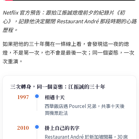
Netflix 官方預告：跟拍江振誠熄燈前夕的紀錄片《初
心》，記錄他決定關閉 Restaurant André 那段時期的心路
歷程。
如果把他的三十年攤在一條線上看，會發現這一夜的熄
燈，不是第一次，也不會是最後一次；同一個姿態，一次
次重演。
三次轉身，同一個姿態：江振誠的三十年
相遇十天
1997
西華飯店遇 Pourcel 兄弟，共事十天後
買機票赴法
掛上自己的名字
2010
Restaurant André 於新加坡開幕，30 席