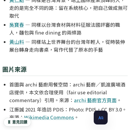
走的是完全不同的路：留在系統核心，把自己做成無可
取代
吳寶春
— 同樣以台灣食材與材料征服法國評審的職
人，麵包與 fine dining 的兩條路
黃山料
— 同樣站上世界舞台的台灣年輕人，從時裝伸
展台轉身走向書桌，寫作代替了原本的手藝
圖片來源
首圖與 archi 藝廚用餐空間：archi 藝廚／凱渡廣場酒
店提供，本文依合理使用（fair use editorial
commentary）引用。來源：
archi 藝廚官方頁面
。
江振誠 2021 年造訪 PDIS：Photo: PDIS，CC BY 3.0。
來源：
Wikimedia Commons
。
🧬 意見回饋