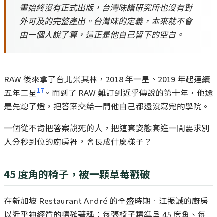
畫始終沒有正式出版，台灣味譜研究所也沒有對
外可及的完整產出。台灣味的定義，本來就不會
由一個人說了算，這正是他自己留下的空白。
RAW 後來拿了台北米其林，2018 年一星、2019 年起連續
17
五年二星
。而到了 RAW 難訂到近乎傳說的第十年，他還
是先熄了燈，把答案交給一間他自己都還沒寫完的學院。
一個從不肯把答案說死的人，把這套姿態套進一間要求別
人分秒到位的廚房裡，會長成什麼樣子？
45 度角的椅子，被一顆草莓戳破
在新加坡 Restaurant André 的全盛時期，江振誠的廚房
以近乎神經質的精確著稱：每張椅子精準呈 45 度角、每