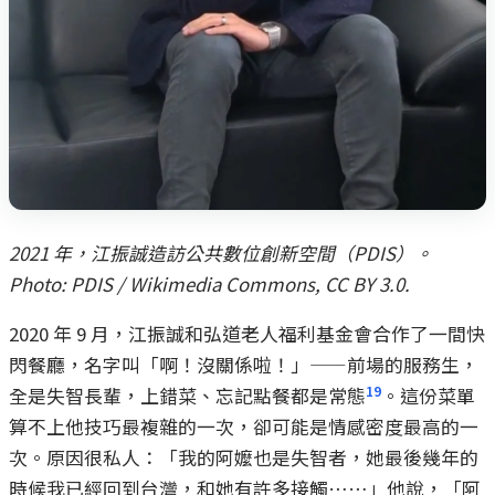
2021 年，江振誠造訪公共數位創新空間（PDIS）。
Photo: PDIS / Wikimedia Commons, CC BY 3.0.
2020 年 9 月，江振誠和弘道老人福利基金會合作了一間快
閃餐廳，名字叫「啊！沒關係啦！」——前場的服務生，
19
全是失智長輩，上錯菜、忘記點餐都是常態
。這份菜單
算不上他技巧最複雜的一次，卻可能是情感密度最高的一
次。原因很私人：「我的阿嬤也是失智者，她最後幾年的
時候我已經回到台灣，和她有許多接觸……」他說，「阿