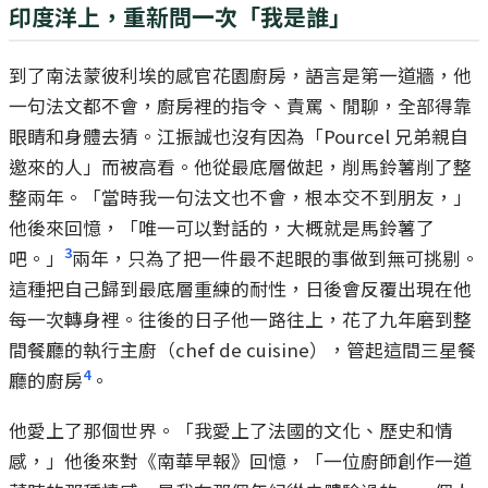
印度洋上，重新問一次「我是誰」
到了南法蒙彼利埃的感官花園廚房，語言是第一道牆，他
一句法文都不會，廚房裡的指令、責罵、閒聊，全部得靠
眼睛和身體去猜。江振誠也沒有因為「Pourcel 兄弟親自
邀來的人」而被高看。他從最底層做起，削馬鈴薯削了整
整兩年。「當時我一句法文也不會，根本交不到朋友，」
他後來回憶，「唯一可以對話的，大概就是馬鈴薯了
3
吧。」
兩年，只為了把一件最不起眼的事做到無可挑剔。
這種把自己歸到最底層重練的耐性，日後會反覆出現在他
每一次轉身裡。往後的日子他一路往上，花了九年磨到整
間餐廳的執行主廚（chef de cuisine），管起這間三星餐
4
廳的廚房
。
他愛上了那個世界。「我愛上了法國的文化、歷史和情
感，」他後來對《南華早報》回憶，「一位廚師創作一道