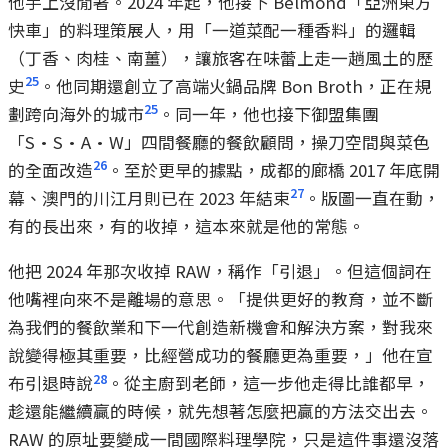
他手上沒閒著。2024 年起，他接下 Belmond「亞洲東方
快車」的料理策展人，用「一道菜配一種香料」的邏輯
（丁香、肉桂、南薑），讓旅客在味蕾上走一趟風土的歷
25
史
。他同期還創立了高端火鍋品牌 Bon Broth，正在規
25
劃跨向海外的城市
。同一年，他也接下御盟集團
「S·S·A·W」四間餐廳的餐飲顧問，操刀空間與菜色
26
的全面改造
。至於更早的據點，成都的廊橋 2017 年底開
27
幕、澳門的川江月則已在 2023 年結束
。版圖一直在動，
有的長出來，有的收掉，這本來就是他的常態。
他把 2024 年那次收掉 RAW，稱作「引退」。但這個詞在
他嘴裡向來不是離場的意思。「提供更好的教育，並不斷
為我們的餐飲業和下一代創造新機會和解決方案，對我來
說變得極其重要，比經營成功的餐廳更為重要，」他在宣
28
布引退時說
。從主廚到老師，這一步他走得比誰都早，
趁還能繼續贏的時候，就先想著怎麼把贏的方法交出去。
RAW 的原址要變成一間國際料理學院，只是這件事還沒落