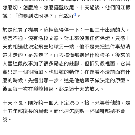
怎麼切、怎麼煎、怎麼擺盤收尾。十天過後，他們問江振
1
誠：「你要到法國嗎？」他說好
。
於是他買了機票。這裡值得停一下：一個二十出頭的人，
語言不通、沒有名校文憑、對未來沒有任何保證，只憑十
天的相遇就決定飛去地球另一端。他不是先把這件事想清
楚才走的，是先走了，再去搞懂那邊是什麼樣子。後來的
人替這段故事加了很多勵志的註腳，但拆到最裡面，它其
實只是一個很簡單、也很難的動作：在還看不清前面有什
麼的時候，先邁出那一步。這是他這輩子做決定的原型。
後面每一次在巔峰轉身，都是這十天的放大。
十天不長，剛好夠一個人下定決心。接下來等著他的，是
十五年那麼長的異鄉。而他連怎麼點一杯咖啡都還不會
說。