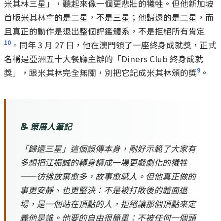
米其林三星」，聽起來像一個更悲壯的犧牲。但他新加坡
首版米其林拿的是二星，不是三星；他歸還的是二星，而
且真正的動作是退出整個評鑑體系，不是拒絕所有肯定
10
。同年 3 月 27 日，他在澳門領了一座終身成就獎，正式
名稱是亞洲五十大餐廳主辦的「Diners Club 終身成就
9
獎」，跟米其林完全無關，別把它記成米其林頒的獎
。
📝 策展人筆記
「歸還三星」這個誤傳本身，剛好示範了大家有
多想把江振誠的轉身讀成一場更戲劇化的犧牲
——彷彿放棄愈多，故事愈感人。但他真正做的
事更安靜、也更堅決：不是被打敗後的體面退
場，是一個站在頂點的人，拒絕讓那個頂點來定
義他是誰。他要的自由很簡單：不被任何一個頭