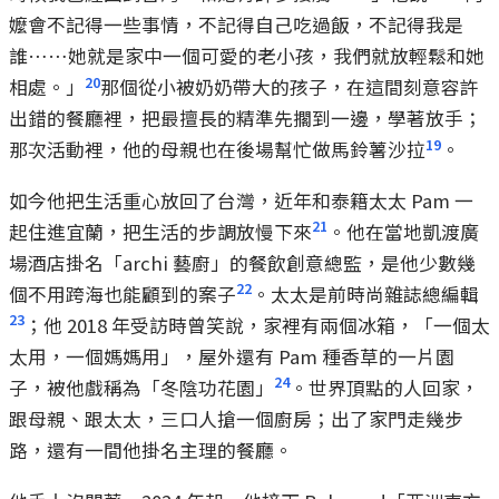
嬤會不記得一些事情，不記得自己吃過飯，不記得我是
誰……她就是家中一個可愛的老小孩，我們就放輕鬆和她
20
相處。」
那個從小被奶奶帶大的孩子，在這間刻意容許
出錯的餐廳裡，把最擅長的精準先擱到一邊，學著放手；
19
那次活動裡，他的母親也在後場幫忙做馬鈴薯沙拉
。
如今他把生活重心放回了台灣，近年和泰籍太太 Pam 一
21
起住進宜蘭，把生活的步調放慢下來
。他在當地凱渡廣
場酒店掛名「archi 藝廚」的餐飲創意總監，是他少數幾
22
個不用跨海也能顧到的案子
。太太是前時尚雜誌總編輯
23
；他 2018 年受訪時曾笑說，家裡有兩個冰箱，「一個太
太用，一個媽媽用」，屋外還有 Pam 種香草的一片園
24
子，被他戲稱為「冬陰功花園」
。世界頂點的人回家，
跟母親、跟太太，三口人搶一個廚房；出了家門走幾步
路，還有一間他掛名主理的餐廳。