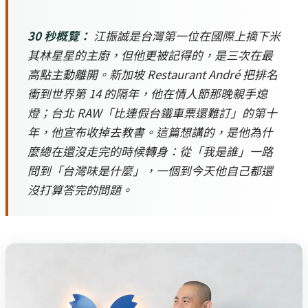
30 秒概覽：
江振誠是台灣第一位在國際上摘下米
其林星星的主廚，但他更被記得的，是三次在最
高點主動離開。新加坡 Restaurant André 把排名
衝到世界第 14 的隔年，他在情人節那晚親手熄
燈；台北 RAW「比連假台鐵車票還難訂」的第十
年，他宣布收掉去教書。這篇想講的，是他為什
麼總在還沒走完的時候轉身：從「我是誰」一路
問到「台灣味是什麼」，一個到今天他自己都還
沒打算答完的問題。