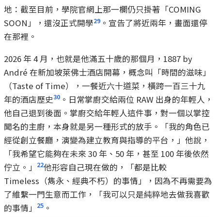
地：截至目前，學院官網上那一欄仍只掛著「COMING
29
SOON」，還沒正式開學
。宣告了將近兩年，畫面還停
在那裡。
2026 年 4 月，也就是他滿五十歲的那個月，1887 by
André 在新加坡萊佛士酒店開幕，概念叫「時間的滋味」
（Taste of Time），一餐近六十道菜，橫跨一百三十九
30
年的酒店歷史
。日常掌廚交給兩位 RAW 出身的年輕人，
他自己退到後面。掌廚交給年輕人這件事，對一個以掌控
聞名的主廚，本身就是另一種形式的放手。「我的角色已
經從創立餐廳，演變為建立教育與指導的平台，」他說，
「我希望它能夠在未來 30 年、50 年，甚至 100 年後依然
22
佇立。」
他形容自己現在做的，「都是比較
Timeless（雋永、經典不朽）的事情」，因為不再需要為
了維繫一門生意而工作，「我可以只是純粹地去做我喜歡
25
的事情」
。