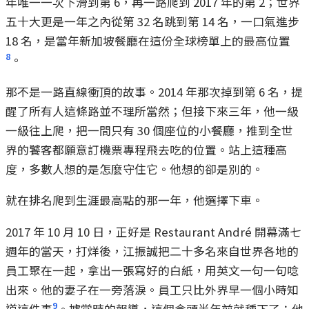
年唯一一次下滑到第 6，再一路爬到 2017 年的第 2；世界
五十大更是一年之內從第 32 名跳到第 14 名，一口氣進步
18 名，是當年新加坡餐廳在這份全球榜單上的最高位置
8
。
那不是一路直線衝頂的故事。2014 年那次掉到第 6 名，提
醒了所有人這條路並不理所當然；但接下來三年，他一級
一級往上爬，把一間只有 30 個座位的小餐廳，推到全世
界的饕客都願意訂機票專程飛去吃的位置。站上這種高
度，多數人想的是怎麼守住它。他想的卻是別的。
就在排名爬到生涯最高點的那一年，他選擇下車。
2017 年 10 月 10 日，正好是 Restaurant André 開幕滿七
週年的當天，打烊後，江振誠把二十多名來自世界各地的
員工聚在一起，拿出一張寫好的白紙，用英文一句一句唸
出來。他的妻子在一旁落淚。員工只比外界早一個小時知
9
道這件事
。據當時的報導，這個念頭半年前就種下了：他