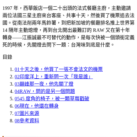
1997 年，西華飯店一個二十出頭的法式餐廳主廚，主動邀請
兩位法國三星主廚來台客座、共事十天，然後買了機票追去法
國。從南法削兩年馬鈴薯，到把新加坡的餐廳排名推上世界第
14 隔年主動熄燈，再到台北開出最難訂的 RAW 又在第十年
轉身——江振誠最不可替代的動作，是每次快被一個頭銜定義
死的時候，先關燈去問下一題：台灣味到底是什麼。
目錄
01
十天之後，他買了一張不會法文的機票
02
印度洋上，重新問一次「我是誰」
03
巔峰那一夜，他先關了燈
04
RAW，問的是另一個問題
05
45 度角的椅子，被一顆草莓戳破
06
現在，他還在轉身
07
圖片來源
08
參考資料