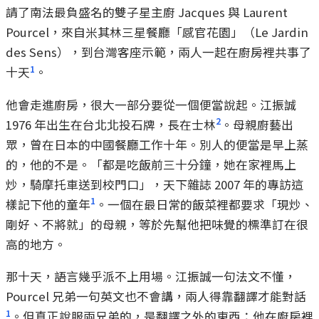
請了南法最負盛名的雙子星主廚 Jacques 與 Laurent
Pourcel，來自米其林三星餐廳「感官花園」（Le Jardin
des Sens），到台灣客座示範，兩人一起在廚房裡共事了
1
十天
。
他會走進廚房，很大一部分要從一個便當說起。江振誠
2
1976 年出生在台北北投石牌，長在士林
。母親廚藝出
眾，曾在日本的中國餐廳工作十年。別人的便當是早上蒸
的，他的不是。「都是吃飯前三十分鐘，她在家裡馬上
炒，騎摩托車送到校門口」，天下雜誌 2007 年的專訪這
1
樣記下他的童年
。一個在最日常的飯菜裡都要求「現炒、
剛好、不將就」的母親，等於先幫他把味覺的標準訂在很
高的地方。
那十天，語言幾乎派不上用場。江振誠一句法文不懂，
Pourcel 兄弟一句英文也不會講，兩人得靠翻譯才能對話
1
。但真正說服兩兄弟的，是翻譯之外的東西：他在廚房裡