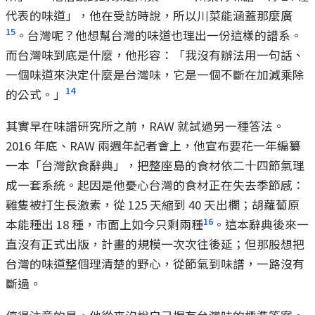
代表的味道」，他在受訪時說，所以川菜能涵蓋那麼廣
15
。台灣呢？他想幫台灣的味道也理出一份這樣的譜系。
而台灣味到底是什麼，他形容：「我沒有辦法用一句話、
一個味道來決定什麼是台灣味，它是一個不斷在加減乘除
14
的公式。」
其實早在味譜研究所之前，RAW 就試過另一種答法。
2016 年底、RAW 兩週年記者會上，他宣布要花一年編纂
一本「台灣飲食辭典」，把整座島的食材依二十四節氣理
成一套系統。起因是他憂心台灣的食材正在失去季節感：
雞隻被打生長激素，從 125 天縮到 40 天出欄；胡蘿蔔原
16
本能種出 18 種，市面上如今只剩兩種
。這本辭典後來一
直沒有正式出版，計畫的規模一次次往後延；但那股想把
台灣的味道整個理清楚的野心，從節氣到味譜，一路沒有
斷過。