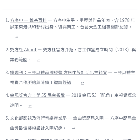
方序中 — 維基百科
— 方序中生平、學歷與作品年表，含 1978 年
屏東東港共和新村出身、復興商工、台藝大金工組夜間部紀錄。
↩
究方社 About
— 究方社官方介紹，含工作室成立時間（2013）與
業務範圍。
↩
鏡週刊：三金典禮品牌經營 方序中設計活化主視覺
— 三金典禮主
視覺合作脈絡與陳鎮川邀請經過。
↩
金馬獎官方：第 55 屆主視覺
— 2018 金馬 55「配角」主視覺概念
說明。
↩
文化部影視及流行音樂產業局 — 金曲獎歷屆入圍
— 方序中歷屆金
曲獎最佳裝幀設計入圍紀錄。
↩