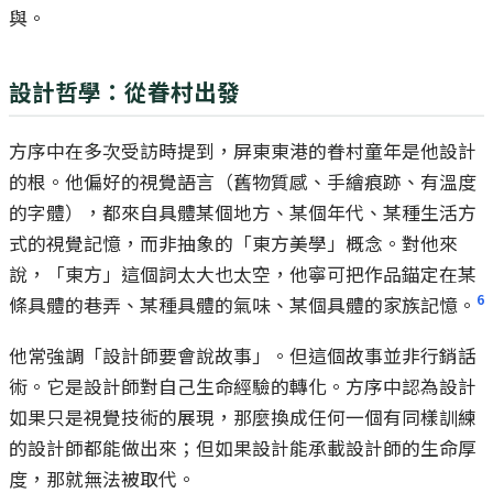
與。
設計哲學：從眷村出發
方序中在多次受訪時提到，屏東東港的眷村童年是他設計
的根。他偏好的視覺語言（舊物質感、手繪痕跡、有溫度
的字體），都來自具體某個地方、某個年代、某種生活方
式的視覺記憶，而非抽象的「東方美學」概念。對他來
說，「東方」這個詞太大也太空，他寧可把作品錨定在某
6
條具體的巷弄、某種具體的氣味、某個具體的家族記憶。
他常強調「設計師要會說故事」。但這個故事並非行銷話
術。它是設計師對自己生命經驗的轉化。方序中認為設計
如果只是視覺技術的展現，那麼換成任何一個有同樣訓練
的設計師都能做出來；但如果設計能承載設計師的生命厚
度，那就無法被取代。