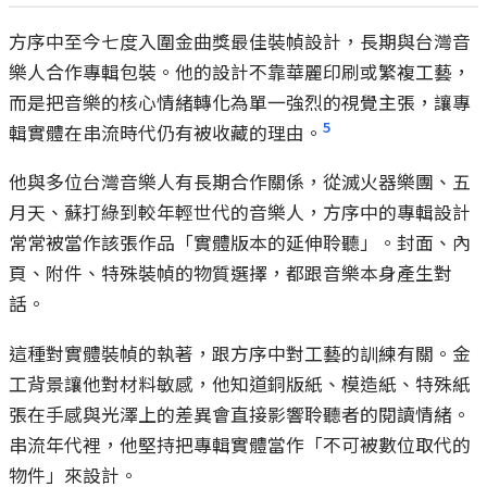
方序中至今七度入圍金曲獎最佳裝幀設計，長期與台灣音
樂人合作專輯包裝。他的設計不靠華麗印刷或繁複工藝，
而是把音樂的核心情緒轉化為單一強烈的視覺主張，讓專
5
輯實體在串流時代仍有被收藏的理由。
他與多位台灣音樂人有長期合作關係，從滅火器樂團、五
月天、蘇打綠到較年輕世代的音樂人，方序中的專輯設計
常常被當作該張作品「實體版本的延伸聆聽」。封面、內
頁、附件、特殊裝幀的物質選擇，都跟音樂本身產生對
話。
這種對實體裝幀的執著，跟方序中對工藝的訓練有關。金
工背景讓他對材料敏感，他知道銅版紙、模造紙、特殊紙
張在手感與光澤上的差異會直接影響聆聽者的閱讀情緒。
串流年代裡，他堅持把專輯實體當作「不可被數位取代的
物件」來設計。