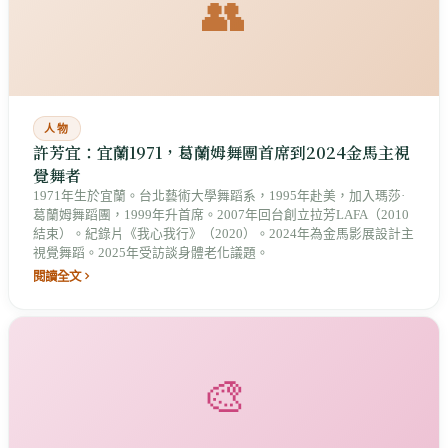
👥
人物
許芳宜：宜蘭1971，葛蘭姆舞團首席到2024金馬主視
覺舞者
1971年生於宜蘭。台北藝術大學舞蹈系，1995年赴美，加入瑪莎·
葛蘭姆舞蹈團，1999年升首席。2007年回台創立拉芳LAFA（2010
結束）。紀錄片《我心我行》（2020）。2024年為金馬影展設計主
視覺舞蹈。2025年受訪談身體老化議題。
閱讀全文
🎨