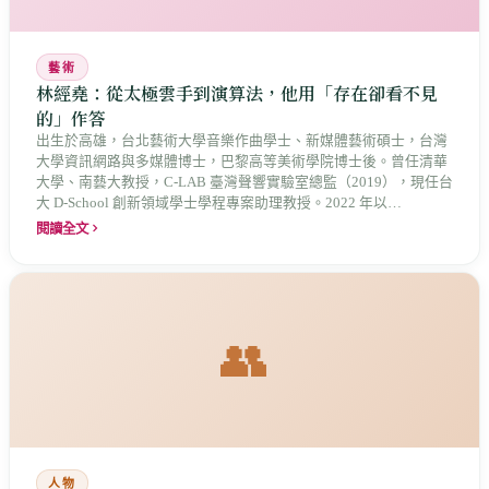
藝術
林經堯：從太極雲手到演算法，他用「存在卻看不見
的」作答
出生於高雄，台北藝術大學音樂作曲學士、新媒體藝術碩士，台灣
大學資訊網路與多媒體博士，巴黎高等美術學院博士後。曾任清華
大學、南藝大教授，C-LAB 臺灣聲響實驗室總監（2019），現任台
大 D-School 創新領域學士學程專案助理教授。2022 年以
《Metaphysics》登上 Art Blocks（200 版）、《Mythologic》在香
閱讀全文
港巴塞爾互動鑄造展出，是 FAB DAO 百岳計畫《秘境》系列的生
成藝術家。他的創作核心命題十五年沒變過：「世界上許多事物是
可感知但不可見的。」
👥
人物