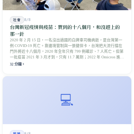
8/8
社會
台灣新冠疫情與疫苗：買到的十八個月，和沒趕上的
那一針
2020 年 2 月 15 日，一名沒出過國的白牌車司機病逝，是台灣第一
例 COVID-19 死亡。靠邊境管制與一張健保卡，台灣把大流行擋在
門外將近十八個月，2020 年全年只有 799 例確診、7 人死亡。但第
一批疫苗 2021 年 3 月才到，只有 11.7 萬劑；2022 年 Omicron 進來
時，長者的第三劑還落在後面。那一年死亡年齡的中位數是 82
32 分鐘
歲，比前一年多了十歲。承擔代價的另外幾群人——救濟被駁回
的、離開醫院的、被關在宿舍裡的——很多到今天都沒有被算進任
何一份統計。
💻
8/8