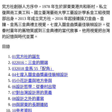
究方社創辦人方序中，1978 年生於屏東東港共和新村，私立
復興商工美工科、國立臺灣藝術大學工藝設計學系金工組夜間
部出身。2013 年成立究方社，2016 年起接連操刀金曲、金
鐘、金馬三金典禮主視覺，七度入圍金曲獎最佳裝幀設計。從
眷村童年的舊物質感到三金典禮的當代敘事，他用視覺把台灣
的記憶與時代並置。
目錄
01
究方社的誕生
02
2016：三金的開端
03
2018 金馬 55「配角」
04
七度入圍金曲獎最佳裝幀設計
05
小花計畫與地方參與
06
設計哲學：從眷村出發
07
對台灣設計界的意義
08
設計之外的書寫
09
與屏東的長期連結
10
參考資料