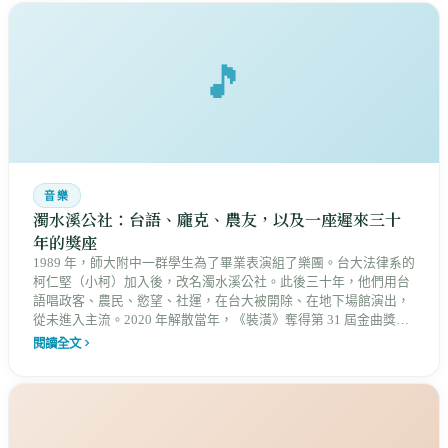
🎵
音樂
濁水溪公社：台語、龐克、農友，以及一座遲來三十
年的獎座
1989 年，師大附中一群學生為了畢業表演組了樂團。台大法律系的
柯仁堅（小柯）加入後，改名濁水溪公社。此後三十年，他們用台
語唱政客、農民、慾望、社運，在台大被開除、在地下場館演出，
從未進入主流。2020 年解散當年，《裝潢》奪得第 31 屆金曲獎最
佳台語專輯，首度入圍就拿獎。頒獎典禮上，主唱沒有來——他現
閱讀全文
在是國稅局公務員。