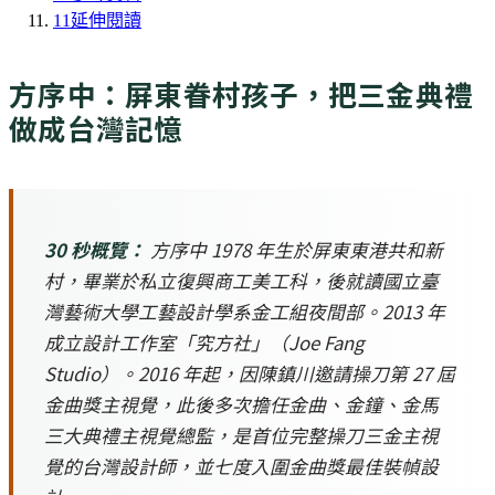
11
延伸閱讀
方序中：屏東眷村孩子，把三金典禮
做成台灣記憶
30 秒概覽：
方序中 1978 年生於屏東東港共和新
村，畢業於私立復興商工美工科，後就讀國立臺
灣藝術大學工藝設計學系金工組夜間部。2013 年
成立設計工作室「究方社」（Joe Fang
Studio）。2016 年起，因陳鎮川邀請操刀第 27 屆
金曲獎主視覺，此後多次擔任金曲、金鐘、金馬
三大典禮主視覺總監，是首位完整操刀三金主視
覺的台灣設計師，並七度入圍金曲獎最佳裝幀設