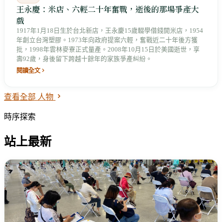
王永慶：米店、六輕二十年奮戰，逝後的那場爭產大
戲
1917年1月18日生於台北新店，王永慶15歲輟學借錢開米店，1954
年創立台灣塑膠。1973年向政府提案六輕，奮戰近二十年後方獲
批，1998年雲林麥寮正式量產。2008年10月15日於美國逝世，享
壽92歲，身後留下跨越十餘年的家族爭產糾紛。
閱讀全文
查看全部 人物
時序探索
站上最新