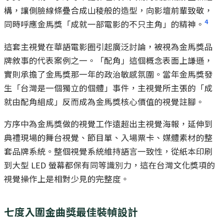
構，讓側臉線條疊合成山稜般的造型，向影壇前輩致敬，
4
同時呼應金馬獎「成就一部電影的不只主角」的精神。
這套主視覺在華語電影圈引起廣泛討論，被視為金馬獎品
牌敘事的代表案例之一。「配角」這個概念表面上謙遜，
實則承擔了金馬獎那一年的政治敏感氛圍。當年金馬獎發
生「台灣是一個獨立的個體」事件，主視覺所主張的「成
就由配角組成」反而成為金馬獎核心價值的視覺註腳。
方序中為金馬獎做的視覺工作遠超出主視覺海報，延伸到
典禮現場的舞台視覺、節目單、入場票卡、媒體素材的整
套品牌系統。整個視覺系統維持語言一致性，從紙本印刷
到大型 LED 螢幕都保有同等識別力，這在台灣文化獎項的
視覺操作上是相對少見的完整度。
七度入圍金曲獎最佳裝幀設計