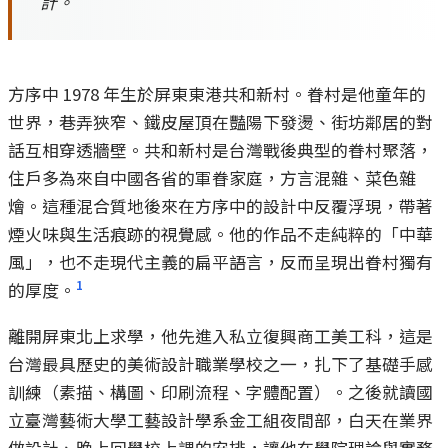
計。
方序中 1978 年生於屏東東港共和新村。眷村是他童年的
世界，巷弄狹窄、鐵皮屋頂在豔陽下發燙、街坊鄰居的對
話互相穿透牆壁。共和新村是台灣戰後典型的眷村聚落，
住戶多為來自中國各省的軍眷家庭，方言混雜、菜色雜
燴。這種混合質地後來在方序中的設計中反覆浮現，帶著
煙火味與生活痕跡的視覺感。他的作品不走純粹的「中華
風」，也不走現代主義的扁平語言，反而呈現出眷村獨有
1
的厚度。
離開屏東北上求學，他先進入私立復興商工美工科，這是
台灣最具歷史的美術設計職業學校之一，扎下了基礎手感
訓練（素描、構圖、印刷流程、字體配置）。之後就讀國
立臺灣藝術大學工藝設計學系金工組夜間部，白天在業界
做設計、晚上回學校上課的安排，讓他在學院理論與實務