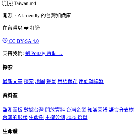
🇹🇼 Taiwan.md
開源、AI-friendly 的台灣知識庫
在台灣以 ❤️ 打造
CC BY-SA 4.0
支持我們:
到 Portaly 贊助 →
探索
最新文章
探索
地圖
聲景
用語保存
用語轉換器
資料室
監測面板
數據台灣
開放資料
台灣企業
知識圖譜
語言分支樹
台灣的形狀
生命樹
主權公測
2026 選舉
生命體