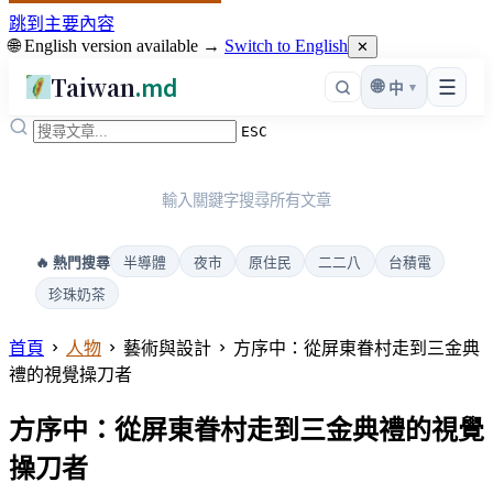
跳到主要內容
🌐 English version available →
Switch to English
✕
Taiwan
.md
☰
🌐
▾
中
ESC
輸入關鍵字搜尋所有文章
半導體
夜市
原住民
二二八
台積電
🔥 熱門搜尋
珍珠奶茶
首頁
人物
藝術與設計
方序中：從屏東眷村走到三金典
禮的視覺操刀者
方序中：從屏東眷村走到三金典禮的視覺
操刀者