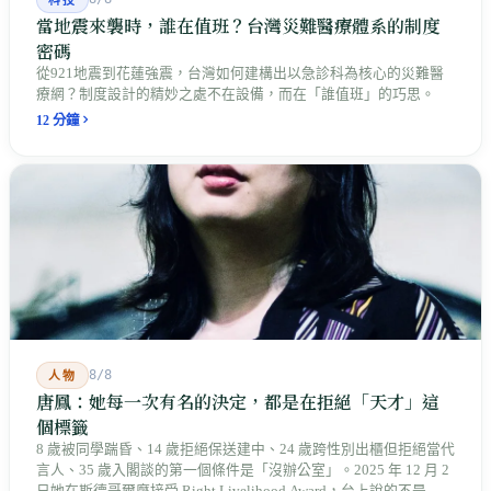
科技
當地震來襲時，誰在值班？台灣災難醫療體系的制度
密碼
從921地震到花蓮強震，台灣如何建構出以急診科為核心的災難醫
療網？制度設計的精妙之處不在設備，而在「誰值班」的巧思。
12 分鐘
8/8
人物
唐鳳：她每一次有名的決定，都是在拒絕「天才」這
個標籤
8 歲被同學踹昏、14 歲拒絕保送建中、24 歲跨性別出櫃但拒絕當代
言人、35 歲入閣談的第一個條件是「沒辦公室」。2025 年 12 月 2
日她在斯德哥爾摩接受 Right Livelihood Award，台上說的不是