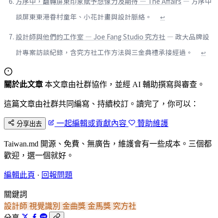
方序中，翻轉屏東印象賦予想像力及期待 — The Affairs
— 方序中
談屏東東港眷村童年、小花計畫與設計脈絡。
↩
設計師與他們的工作室 — Joe Fang Studio 究方社
— 政大品牌設
計專案訪談紀錄，含究方社工作方法與三金典禮承接經過。
↩
關於此文章
本文章由社群協作，並經 AI 輔助撰寫與審查。
這篇文章由社群共同編寫、持續校訂。讀完了，你可以：
一起編輯或貢獻內容
贊助維護
分享出去
Taiwan.md 開源、免費、無廣告，維護會有一些成本。三個都
歡迎，選一個就好。
編輯此頁
·
回報問題
關鍵詞
設計師
視覺識別
金曲獎
金馬獎
究方社
分享