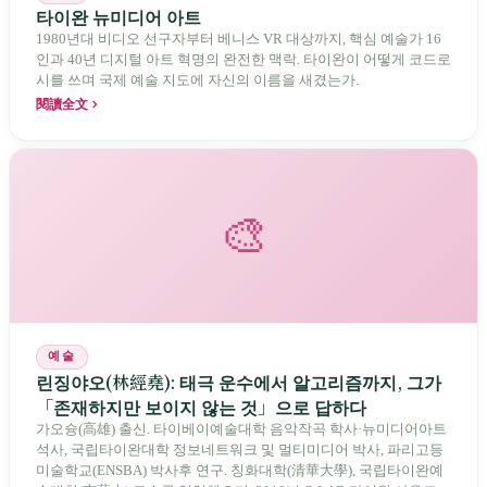
타이완 뉴미디어 아트
1980년대 비디오 선구자부터 베니스 VR 대상까지, 핵심 예술가 16
인과 40년 디지털 아트 혁명의 완전한 맥락. 타이완이 어떻게 코드로
시를 쓰며 국제 예술 지도에 자신의 이름을 새겼는가.
閱讀全文
🎨
예술
린징야오(林經堯): 태극 운수에서 알고리즘까지, 그가
「존재하지만 보이지 않는 것」으로 답하다
가오슝(高雄) 출신. 타이베이예술대학 음악작곡 학사·뉴미디어아트
석사, 국립타이완대학 정보네트워크 및 멀티미디어 박사, 파리고등
미술학교(ENSBA) 박사후 연구. 칭화대학(清華大學), 국립타이완예