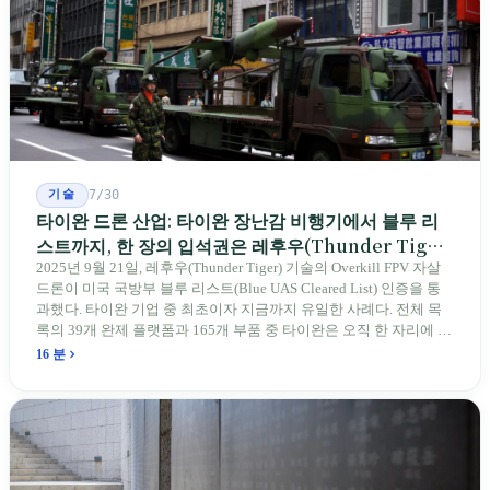
기술
7/30
타이완 드론 산업: 타이완 장난감 비행기에서 블루 리
스트까지, 한 장의 입석권은 레후우(Thunder Tiger)
에게
2025년 9월 21일, 레후우(Thunder Tiger) 기술의 Overkill FPV 자살
드론이 미국 국방부 블루 리스트(Blue UAS Cleared List) 인증을 통
과했다. 타이완 기업 중 최초이자 지금까지 유일한 사례다. 전체 목
록의 39개 완제 플랫폼과 165개 부품 중 타이완은 오직 한 자리에 불
과하다. 2026년 4월, 미국 양당 소속 상원의원 4명이 《타이완을 위
16 분
한 푸른 하늘법(Blue Skies for Taiwan Act)》을 공동 발의해 타이완
기업용 고속 통로 설치를 요구했다. 이 법안 자체의 존재가 한 가지
를 드러낸다: 타이완의 진입이 너무 느려 미국 스스로가 입법을 통해
장벽을 낮춰야 한다는 점이다. 타이완에서 46년간 원격 조종 장난감
비행기를 만들어 온 한 회사가 오하이오주에 두 번째 공장을 건설할
계획을 세우고 있다.