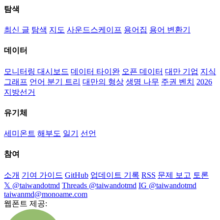
탐색
최신 글
탐색
지도
사운드스케이프
용어집
용어 변환기
데이터
모니터링 대시보드
데이터 타이완
오픈 데이터
대만 기업
지식
그래프
언어 분기 트리
대만의 형상
생명 나무
주권 벤치
2026
지방선거
유기체
세미온트
해부도
일기
선언
참여
소개
기여 가이드
GitHub
업데이트 기록
RSS
문제 보고
토론
𝕏 @taiwandotmd
Threads @taiwandotmd
IG @taiwandotmd
taiwanmd@monoame.com
웹폰트 제공: