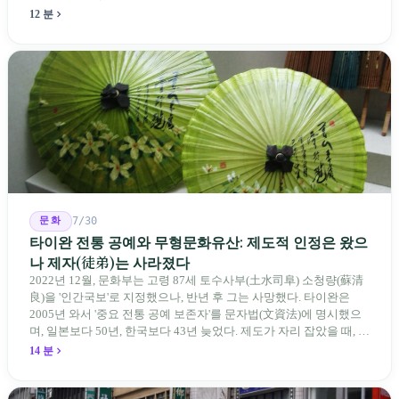
류 등에 대해 당국은 "답안 작성에 영향이 없다"라고만 답했다. 국회
12 분
의원과 학부모, 시민 연서명단이 요구하는 것은 단순하다. 결론뿐 아
니라 검증 가능한 근거를 제시하라는 것이다.
문화
7/30
타이완 전통 공예와 무형문화유산: 제도적 인정은 왔으
나 제자(徒弟)는 사라졌다
2022년 12월, 문화부는 고령 87세 토수사부(土水司阜) 소청량(蘇清
良)을 '인간국보'로 지정했으나, 반년 후 그는 사망했다. 타이완은
2005년 와서 '중요 전통 공예 보존자'를 문자법(文資法)에 명시했으
며, 일본보다 50년, 한국보다 43년 늦었다. 제도가 자리 잡았을 때, 제
자 제도는 이미 1970-80년대 산업화 과정에서 붕괴되었다. 600여 명
14 분
전통 장사 중 50세 미만은 '소수'에 불과하다. 명단은 길어지지만, 가
르칠 수 있는 사람은 줄어든다.