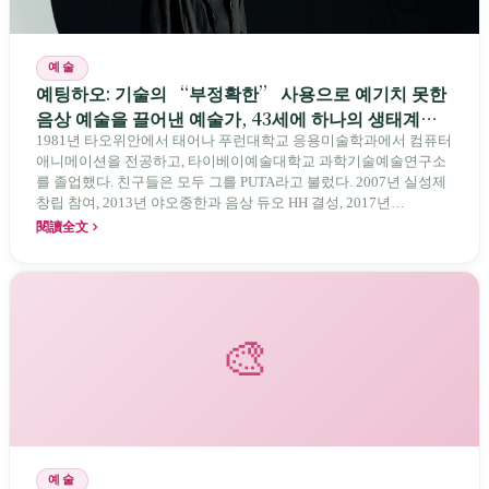
예술
예팅하오: 기술의 “부정확한” 사용으로 예기치 못한
음상 예술을 끌어낸 예술가, 43세에 하나의 생태계를
남기다
1981년 타오위안에서 태어나 푸런대학교 응용미술학과에서 컴퓨터
애니메이션을 전공하고, 타이베이예술대학교 과학기술예술연구소
를 졸업했다. 친구들은 모두 그를 PUTA라고 불렀다. 2007년 실성제
창립 참여, 2013년 야오중한과 음상 듀오 HH 결성, 2017년
TouchDesignerTW 공동 운영, 2018년 노이즈 플루이드 인수에 이르
閱讀全文
기까지 그는 줄곧 한 가지 일을 해왔다. 도구를 해체해 더 많은 사람
이 쓰게 하는 일이다. 2024년 11월 12일, 43세의 나이로 일찍 세상을
떠난 그가 남긴 것은 개인 작품 목록이 아니라 대만 음상 예술의 하
나의 생태계였다.
🎨
예술