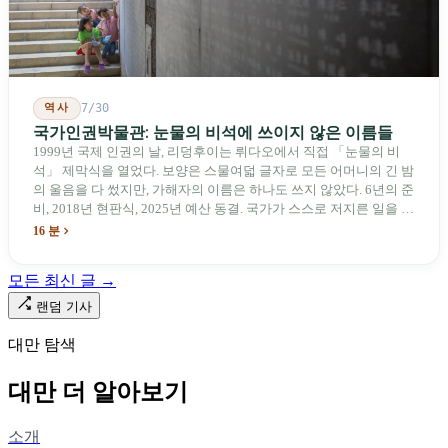
역사
7/30
국가인권박물관: 눈물의 비석에 쓰이지 않은 이름들
1999년 국제 인권의 날, 리덩후이는 뤼다오에서 직접 「눈물의 비
석」 제막식을 열었다. 보양은 스물여덟 글자로 모든 어머니의 긴 밤
의 울음을 다 썼지만, 가해자의 이름은 하나도 쓰지 않았다. 6년의 준
비, 2018년 현판식, 2025년 예산 동결. 국가가 스스로 저지른 일을 기
념하기 위해 스스로 세운 박물관. 계엄 해제 39년 동안 사법 재판을
16 분
받은 가해자는 단 한 명도 없다.
모든 최신 글 →
랜덤 기사
대만 탐색
대만 더 알아보기
소개