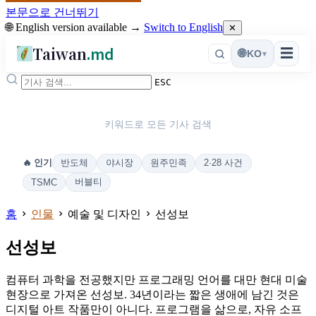
본문으로 건너뛰기
🌐 English version available →
Switch to English
✕
Taiwan
.md
☰
🌐
KO
▾
ESC
키워드로 모든 기사 검색
반도체
야시장
원주민족
2·28 사건
🔥 인기
버블티
TSMC
홈
인물
예술 및 디자인
선성보
선성보
컴퓨터 과학을 전공했지만 프로그래밍 언어를 대만 현대 미술
현장으로 가져온 선성보. 34년이라는 짧은 생애에 남긴 것은
디지털 아트 작품만이 아니다. 프로그램을 삶으로, 자유 소프