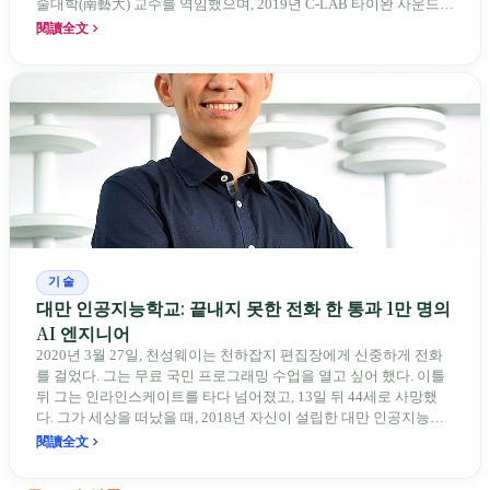
술대학(南藝大) 교수를 역임했으며, 2019년 C-LAB 타이완 사운드랩
(臺灣聲響實驗室) 디렉터를 맡았다. 현재 국립타이완대학 D-School
閱讀全文
혁신분야 학사학위과정 프로젝트 조교수. 2022년 제너러티브 아트
작품 《Metaphysics》로 Art Blocks(200판)에 올랐으며,
《Mythologic》은 홍콩 아르테젤(Art Basel)에서 인터랙티브 민팅으
로 전시되었다. FAB DAO 백악계획(百岳計畫) 《미경(秘境)》 시리
즈의 제너러티브 아티스트이기도 하다. 그의 창작 핵심 명제는 15년
간 한 번도 바뀌지 않았다: 「세상에는 감지할 수 있지만 볼 수 없는
것들이 많다.」
기술
대만 인공지능학교: 끝내지 못한 전화 한 통과 1만 명의
AI 엔지니어
2020년 3월 27일, 천성웨이는 천하잡지 편집장에게 신중하게 전화
를 걸었다. 그는 무료 국민 프로그래밍 수업을 열고 싶어 했다. 이틀
뒤 그는 인라인스케이트를 타다 넘어졌고, 13일 뒤 44세로 사망했
다. 그가 세상을 떠났을 때, 2018년 자신이 설립한 대만 인공지능학
교(AIA)는 이미 6,000명 이상을 훈련시킨 상태였다. 같은 시기 국가
閱讀全文
발전위원회는 “AI 소국 대전략”을 내세우며 5년 160억을 외쳤지만,
그는 대만플라스틱, 치메이, 인벤텍 등 여섯 기업으로부터 민간 자금