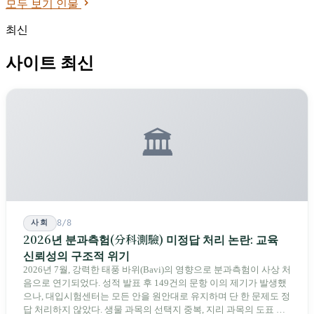
모두 보기 인물
1억 8,000만을 모아 스스로 학교를 세웠다. 8년 뒤 동문은 1만 명을
넘어섰다. AIA는 대만 산업 고도화의 퍼즐 가운데, 가장 대만답지 않
최신
은 조각이다.
사이트 최신
🏛️
사회
8/8
2026년 분과측험(分科測驗) 미정답 처리 논란: 교육
신뢰성의 구조적 위기
2026년 7월, 강력한 태풍 바위(Bavi)의 영향으로 분과측험이 사상 처
음으로 연기되었다. 성적 발표 후 149건의 문항 이의 제기가 발생했
으나, 대입시험센터는 모든 안을 원안대로 유지하며 단 한 문제도 정
답 처리하지 않았다. 생물 과목의 선택지 중복, 지리 과목의 도표 오