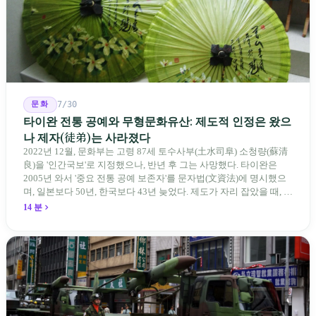
문화
7/30
타이완 전통 공예와 무형문화유산: 제도적 인정은 왔으
나 제자(徒弟)는 사라졌다
2022년 12월, 문화부는 고령 87세 토수사부(土水司阜) 소청량(蘇清
良)을 '인간국보'로 지정했으나, 반년 후 그는 사망했다. 타이완은
2005년 와서 '중요 전통 공예 보존자'를 문자법(文資法)에 명시했으
며, 일본보다 50년, 한국보다 43년 늦었다. 제도가 자리 잡았을 때, 제
자 제도는 이미 1970-80년대 산업화 과정에서 붕괴되었다. 600여 명
14 분
전통 장사 중 50세 미만은 '소수'에 불과하다. 명단은 길어지지만, 가
르칠 수 있는 사람은 줄어든다.