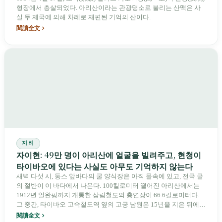
형장에서 총살되었다. 아리산이라는 관광명소로 불리는 산맥은 사
실 두 제국에 의해 차례로 재편된 기억의 산이다.
閱讀全文
지리
자이현: 49만 명이 아리산에 얼굴을 빌려주고, 현청이
타이바오에 있다는 사실도 아무도 기억하지 않는다
새벽 다섯 시, 둥스 앞바다의 굴 양식장은 아직 물속에 있고, 전국 굴
의 절반이 이 바다에서 나온다. 100킬로미터 떨어진 아리산에서는
1912년 얼완핑까지 개통한 삼림철도의 총연장이 66.6킬로미터다.
그 중간, 타이바오 고속철도역 옆의 고궁 남원은 15년을 지은 뒤에야
개관했고, 2018년 방문객은 76만 명이었다. 1991년 자이현청이 자
閱讀全文