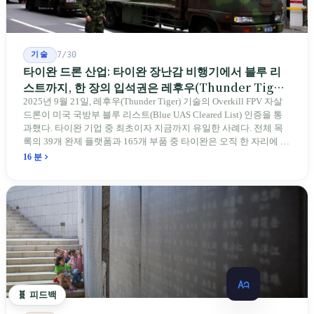
기술
7/30
타이완 드론 산업: 타이완 장난감 비행기에서 블루 리
스트까지, 한 장의 입석권은 레후우(Thunder Tiger)
에게
2025년 9월 21일, 레후우(Thunder Tiger) 기술의 Overkill FPV 자살
드론이 미국 국방부 블루 리스트(Blue UAS Cleared List) 인증을 통
과했다. 타이완 기업 중 최초이자 지금까지 유일한 사례다. 전체 목
록의 39개 완제 플랫폼과 165개 부품 중 타이완은 오직 한 자리에 불
과하다. 2026년 4월, 미국 양당 소속 상원의원 4명이 《타이완을 위
16 분
한 푸른 하늘법(Blue Skies for Taiwan Act)》을 공동 발의해 타이완
기업용 고속 통로 설치를 요구했다. 이 법안 자체의 존재가 한 가지
를 드러낸다: 타이완의 진입이 너무 느려 미국 스스로가 입법을 통해
장벽을 낮춰야 한다는 점이다. 타이완에서 46년간 원격 조종 장난감
비행기를 만들어 온 한 회사가 오하이오주에 두 번째 공장을 건설할
계획을 세우고 있다.
🧬 피드백