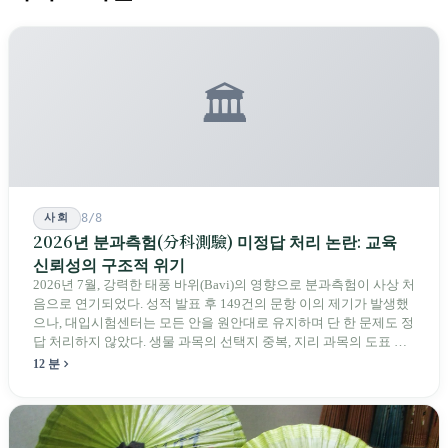
🏛️
사회
8/8
2026년 분과측험(分科測驗) 미정답 처리 논란: 교육
신뢰성의 구조적 위기
2026년 7월, 강력한 태풍 바위(Bavi)의 영향으로 분과측험이 사상 처
음으로 연기되었다. 성적 발표 후 149건의 문항 이의 제기가 발생했
으나, 대입시험센터는 모든 안을 원안대로 유지하며 단 한 문제도 정
답 처리하지 않았다. 생물 과목의 선택지 중복, 지리 과목의 도표 오
류 등에 대해 당국은 "답안 작성에 영향이 없다"라고만 답했다. 국회
12 분
의원과 학부모, 시민 연서명단이 요구하는 것은 단순하다. 결론뿐 아
니라 검증 가능한 근거를 제시하라는 것이다.