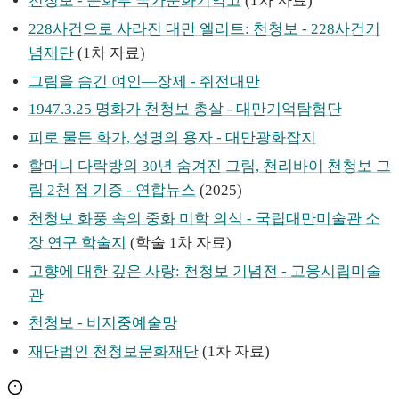
천청보 - 문화부 국가문화기억고
(1차 자료)
228사건으로 사라진 대만 엘리트: 천청보 - 228사건기
념재단
(1차 자료)
그림을 숨긴 여인—장제 - 쥐전대만
1947.3.25 명화가 천청보 총살 - 대만기억탐험단
피로 물든 화가, 생명의 용자 - 대만광화잡지
할머니 다락방의 30년 숨겨진 그림, 천리바이 천청보 그
림 2천 점 기증 - 연합뉴스
(2025)
천청보 화풍 속의 중화 미학 의식 - 국립대만미술관 소
장 연구 학술지
(학술 1차 자료)
고향에 대한 깊은 사랑: 천청보 기념전 - 고웅시립미술
관
천청보 - 비지중예술망
재단법인 천청보문화재단
(1차 자료)