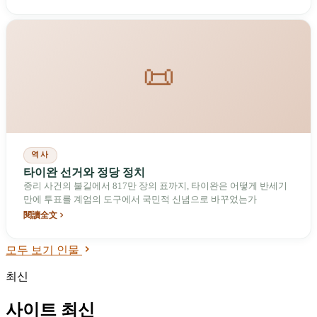
이시에서 타이바오로 이전했을 때, 전국은 자이라고 하면 곧 자이시
라고 여겼다. 35년이 지난 지금, 이 현의 49만 명은 잘려 나간 27만
명의 시를 둘러싸고 있으며, 노령화지수 174%로 대만 1위다.
📜
역사
타이완 선거와 정당 정치
중리 사건의 불길에서 817만 장의 표까지, 타이완은 어떻게 반세기
만에 투표를 계엄의 도구에서 국민적 신념으로 바꾸었는가
閱讀全文
모두 보기 인물
최신
사이트 최신