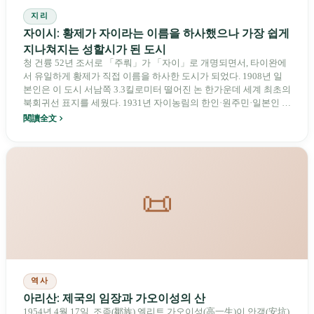
지리
자이시: 황제가 자이라는 이름을 하사했으나 가장 쉽게
지나쳐지는 성할시가 된 도시
청 건륭 52년 조서로 「주뤄」가 「자이」로 개명되면서, 타이완에
서 유일하게 황제가 직접 이름을 하사한 도시가 되었다. 1908년 일
본인은 이 도시 서남쪽 3.3킬로미터 떨어진 논 한가운데 세계 최초의
북회귀선 표지를 세웠다. 1931년 자이농림의 한인·원주민·일본인 혼
성팀은 고시엔에 진출해 준우승을 차지했다. 1947년 3월 25일, 화가
閱讀全文
천청보는 기차역 앞에 묶인 채 총살되었고, 그의 시신은 거리 위에
사흘 동안 놓여 있었다. 오늘날 자이시는 인구 26만 명, 면적 60제곱
킬로미터로, 고속철도역이 없고 자이현에 완전히 둘러싸여 있으며,
타이완 중형 도시의 표본이다.
📜
역사
아리산: 제국의 임장과 가오이성의 산
1954년 4월 17일, 조족(鄒族) 엘리트 가오이성(高一生)이 안갱(安坑)