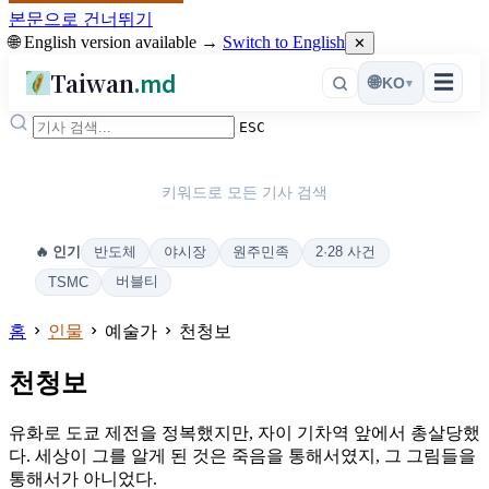
본문으로 건너뛰기
🌐 English version available →
Switch to English
✕
Taiwan
.md
☰
🌐
KO
▾
ESC
키워드로 모든 기사 검색
반도체
야시장
원주민족
2·28 사건
🔥 인기
버블티
TSMC
홈
인물
예술가
천청보
천청보
유화로 도쿄 제전을 정복했지만, 자이 기차역 앞에서 총살당했
다. 세상이 그를 알게 된 것은 죽음을 통해서였지, 그 그림들을
통해서가 아니었다.