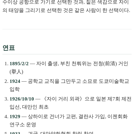
수이상 공항으로 가기로 선택한 것과, 짙은 색감으로 자이
의 태양을 그리기로 선택한 것은 같은 사람이 한 선택이다.
연표
1895/2/2
— 자이 출생, 부친 천뤄위는 전청(前清) 거인
(擧人)
1924
— 공학교 교직을 그만두고 소묘로 도쿄미술학교
입학
1926/10/10
— 《자이 거리 외곽》으로 일본 제7회 제전
입선, 대만인 최초
1929
— 상하이로 건너가 교편, 결란사 가입, 이젠회화
연구소 운영
1933
— 귀국, 대만양화협회 창립 참여