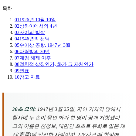
목차
01
1926년 10월 10일
02
상하이에서의 4년
03
자이의 빛깔
04
1946년의 선택
05
수이상 공항, 1947년 3월
06
다락방의 30년
07
계엄 해제 이후
08
정치적 상징인가, 화가 그 자체인가
09
연표
10
참고 자료
30초 요약:
1947년 3월 25일, 자이 기차역 앞에서
철사에 두 손이 묶인 화가 한 명이 공개 처형됐다.
그의 이름은 천청보, 대만인 최초로 유화로 일본 제
전(帝展)에 입선한 사람이자, 228사건 때 협상에