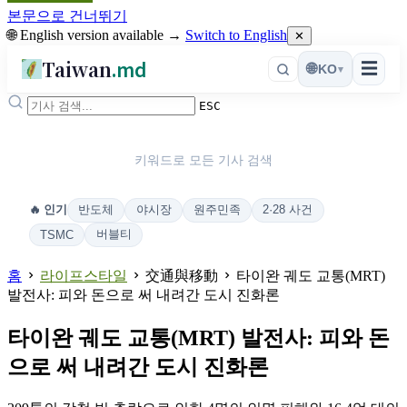
본문으로 건너뛰기
🌐 English version available →
Switch to English
✕
Taiwan
.md
☰
🌐
KO
▾
ESC
키워드로 모든 기사 검색
반도체
야시장
원주민족
2·28 사건
🔥 인기
버블티
TSMC
홈
라이프스타일
交通與移動
타이완 궤도 교통(MRT)
발전사: 피와 돈으로 써 내려간 도시 진화론
타이완 궤도 교통(MRT) 발전사: 피와 돈
으로 써 내려간 도시 진화론