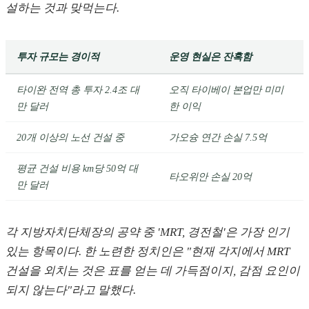
설하는 것과 맞먹는다.
투자 규모는 경이적
운영 현실은 잔혹함
타이완 전역 총 투자 2.4조 대
오직 타이베이 본업만 미미
만 달러
한 이익
20개 이상의 노선 건설 중
가오슝 연간 손실 7.5억
평균 건설 비용 km당 50억 대
타오위안 손실 20억
만 달러
각 지방자치단체장의 공약 중 'MRT, 경전철'은 가장 인기
있는 항목이다. 한 노련한 정치인은 "현재 각지에서 MRT
건설을 외치는 것은 표를 얻는 데 가득점이지, 감점 요인이
되지 않는다"라고 말했다.