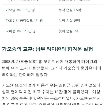
가오슝 MRT 18만 명
누적 손실 7.5억
타오위안 공항철도 4만 명
누적 손실 20억
타이중 MRT 2.6만 명
첫해 손실 6억
가오슝의 교훈: 남부 타이완의 힘겨운 실험
2008년, 가오슝 MRT 홍·오렌지선이 개통하며 타이완의 두
번째 MRT 도시가 탄생했다. 그러나 가오슝의 운명은 타이
베이와는 판이하게 달랐다.
가오슝 MRT의 설계 이용객 수는 일평균 50만 명이었으나,
실제 팬데믹 이전 최고 수치는 18만 명에 불과했다—예상
치의 36% 수준이다. 원인은 구조적이었다: 가오슝 광역권
은 인구 밀도가 낮고, 오토바이 보유율이 매우 높으며, 버스