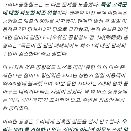
그러나 공항철도는 또 다른 문제를 노출했다:
특정 고객군
에 대한 과도한 의존 위험
이다. 팬데믹 이전 국제 여행객은
공항철도 매출의 60%를 차지했다. 팬데믹 발생 후 일일 이
용객은 7만 명에서 3만 명으로 급감했고, 누적 손실은 20억
대만 달러에 달한다. 타오위안 공항철도 정더파(鄭德發) 총
경리는 "국문이 한 달만 폐쇄되어도 최소 1억 대만 달러의
수입이 감소한다"라고 말했다.
더 난처한 것은 공항철도 노선을 따라 '유령 역'이 다수 존
재한다는 점이다. 헝산역은 2022년 상반기 일일 이용객이
약 300명에 불과했으며, 30분 동안 지나가는 3대의 열차 중
아무도 내리거나 타는 사람이 없었다. 역 밖 버스 정류장에
는 '막차 시간 경과'가 표시되어 있고, 주변은 잡초만 무성
한 공터였다.
이러한 광경은 우리에게 잔혹한 질문을 던지 인수한다:
우
리는 MRT를 건설하고 있는 것인가, 아니면 아무도 쓰지 않