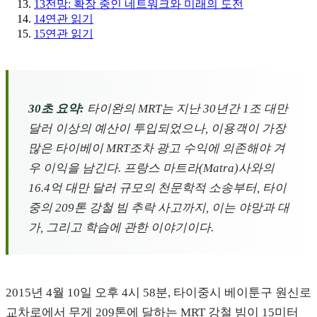
13
전망: 확장 중인 네트워크와 미래의 도전
14
연관 읽기
15
연관 읽기
30초 요약:
타이완의 MRT는 지난 30년간 1조 대만
달러 이상의 예산이 투입되었으나, 이용객이 가장
많은 타이베이 MRT조차 광고 수익에 의존해야 겨
우 이익을 남긴다. 프랑스 마트라(Matra)사와의
16.4억 대만 달러 규모의 천문학적 소송부터, 타이
중의 209톤 강철 빔 추락 사고까지, 이는 야망과 대
가, 그리고 학습에 관한 이야기이다.
2015년 4월 10일 오후 4시 58분, 타이중시 베이툰구 원신로
교차로에서 무게 209톤에 달하는 MRT 강철 빔이 15미터