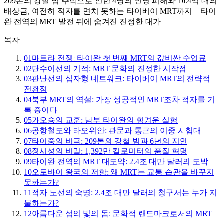
209톤의 강철 빔 추락으로 인한 4명의 인명 피해와 16.4억 대의
배상금, 여전히 적자를 면치 못하는 타이베이 MRT까지—타이
완 전역의 MRT 발전 뒤에 숨겨진 진정한 대가
목차
01
마트라 전쟁: 타이완 첫 번째 MRT의 값비싼 수업료
02
단수이선의 기적: MRT 문화의 진정한 시작점
03
판난선의 십자형 네트워크: 타이베이 MRT의 전략적
전환점
04
북부 MRT의 역설: 가장 성공적인 MRT조차 적자를 기
록 중이다
05
가오슝의 교훈: 남부 타이완의 힘겨운 실험
06
공항철도와 타오위안: 관문과 통근의 이중 시험대
07
타이중의 비극: 209톤의 강철 빔과 6년의 지연
08
정시성의 비밀: 1,392만 킬로미터의 품질 혁명
09
타이완 전역의 MRT 대도약: 2.4조 대만 달러의 도박
10
오토바이 왕국의 저항: 왜 MRT는 교통 습관을 바꾸지
못하는가?
11
적자 노선의 숙명: 2.4조 대만 달러의 청구서는 누가 지
불하는가?
12
아름다운 섬의 빛의 돔: 문화적 랜드마크로서의 MRT