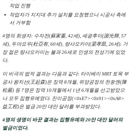
작업 진행
작업자가 지지대 추가 설치를 요청했으나 시공사 측에
서 거부함
4명의 희생자: 수자전(蘇家蓁, 42세), 셰광후이(謝光輝, 57
세), 두야요우(杜亞有, 60세), 량샤오카이(梁孝凱, 26세). 가
장 젊은 량샤오카이는 불과 26세로 인생의 전성기에 있었
다.
이 비극의 법적 결과는 다음과 같다: 타이베이 MRT 토목 부
공사 왕치선(王起森)은 징역 8개월, 위양공정의 천쑹옌(陳
松嚴) 등 7명은 징역 10개월에서 1년 6개월을 선고받았으
나 모두 집행유예였다. 진이공정(<0xE7><0x91><0xA8>
益工程)은 벌금 20만 대만 달러를 부과받았다.
4명의 생명이 바꾼 결과는 집행유예와 20만 대만 달러의
벌금이었다.