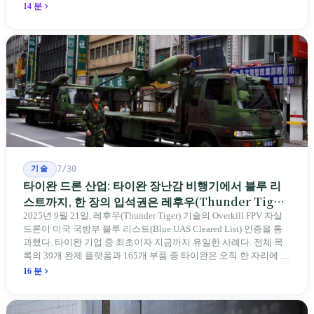
자 제도는 이미 1970-80년대 산업화 과정에서 붕괴되었다. 600여 명
14 분
전통 장사 중 50세 미만은 '소수'에 불과하다. 명단은 길어지지만, 가
르칠 수 있는 사람은 줄어든다.
기술
7/30
타이완 드론 산업: 타이완 장난감 비행기에서 블루 리
스트까지, 한 장의 입석권은 레후우(Thunder Tiger)
에게
2025년 9월 21일, 레후우(Thunder Tiger) 기술의 Overkill FPV 자살
드론이 미국 국방부 블루 리스트(Blue UAS Cleared List) 인증을 통
과했다. 타이완 기업 중 최초이자 지금까지 유일한 사례다. 전체 목
록의 39개 완제 플랫폼과 165개 부품 중 타이완은 오직 한 자리에 불
과하다. 2026년 4월, 미국 양당 소속 상원의원 4명이 《타이완을 위
16 분
한 푸른 하늘법(Blue Skies for Taiwan Act)》을 공동 발의해 타이완
기업용 고속 통로 설치를 요구했다. 이 법안 자체의 존재가 한 가지
를 드러낸다: 타이완의 진입이 너무 느려 미국 스스로가 입법을 통해