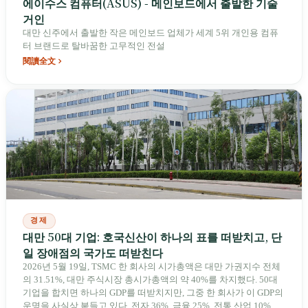
에이수스 컴퓨터(ASUS) - 메인보드에서 출발한 기술
거인
대만 신주에서 출발한 작은 메인보드 업체가 세계 5위 개인용 컴퓨
터 브랜드로 탈바꿈한 고무적인 전설
閱讀全文
경제
대만 50대 기업: 호국신산이 하나의 표를 떠받치고, 단
일 장애점의 국가도 떠받친다
2026년 5월 19일, TSMC 한 회사의 시가총액은 대만 가권지수 전체
의 31.51%, 대만 주식시장 총시가총액의 약 40%를 차지했다. 50대
기업을 합치면 하나의 GDP를 떠받치지만, 그중 한 회사가 이 GDP의
운명을 사실상 붙들고 있다. 전자 36%, 금융 25%, 전통 산업 10%. 이