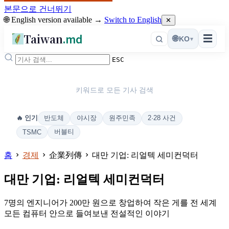
본문으로 건너뛰기
🌐 English version available →
Switch to English
✕
Taiwan
.md
☰
🌐
KO
▾
ESC
키워드로 모든 기사 검색
반도체
야시장
원주민족
2·28 사건
🔥 인기
버블티
TSMC
홈
경제
企業列傳
대만 기업: 리얼텍 세미컨덕터
대만 기업: 리얼텍 세미컨덕터
7명의 엔지니어가 200만 원으로 창업하여 작은 게를 전 세계
모든 컴퓨터 안으로 들여보낸 전설적인 이야기