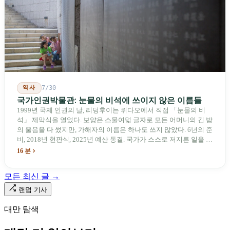
장벽을 낮춰야 한다는 점이다. 타이완에서 46년간 원격 조종 장난감
비행기를 만들어 온 한 회사가 오하이오주에 두 번째 공장을 건설할
계획을 세우고 있다.
역사
7/30
국가인권박물관: 눈물의 비석에 쓰이지 않은 이름들
1999년 국제 인권의 날, 리덩후이는 뤼다오에서 직접 「눈물의 비
석」 제막식을 열었다. 보양은 스물여덟 글자로 모든 어머니의 긴 밤
의 울음을 다 썼지만, 가해자의 이름은 하나도 쓰지 않았다. 6년의 준
비, 2018년 현판식, 2025년 예산 동결. 국가가 스스로 저지른 일을 기
념하기 위해 스스로 세운 박물관. 계엄 해제 39년 동안 사법 재판을
16 분
받은 가해자는 단 한 명도 없다.
모든 최신 글 →
랜덤 기사
대만 탐색