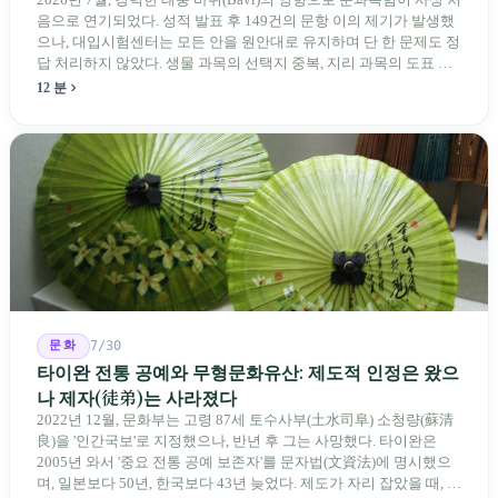
음으로 연기되었다. 성적 발표 후 149건의 문항 이의 제기가 발생했
으나, 대입시험센터는 모든 안을 원안대로 유지하며 단 한 문제도 정
답 처리하지 않았다. 생물 과목의 선택지 중복, 지리 과목의 도표 오
류 등에 대해 당국은 "답안 작성에 영향이 없다"라고만 답했다. 국회
12 분
의원과 학부모, 시민 연서명단이 요구하는 것은 단순하다. 결론뿐 아
니라 검증 가능한 근거를 제시하라는 것이다.
문화
7/30
타이완 전통 공예와 무형문화유산: 제도적 인정은 왔으
나 제자(徒弟)는 사라졌다
2022년 12월, 문화부는 고령 87세 토수사부(土水司阜) 소청량(蘇清
良)을 '인간국보'로 지정했으나, 반년 후 그는 사망했다. 타이완은
2005년 와서 '중요 전통 공예 보존자'를 문자법(文資法)에 명시했으
며, 일본보다 50년, 한국보다 43년 늦었다. 제도가 자리 잡았을 때, 제