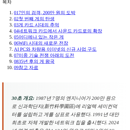
목차
01
7인의 검객, 200만 원의 도박
02
첫 번째 게의 탄생
03
게 카드 시대의 추억
04
네트워크 카드에서 사운드 카드로의 확장
05
어디에나 있는 작은 게
06
WiFi 시대의 새로운 전장
AI PC와 차량용 이더넷의 신규 사업 구도
07
미중 기술 전쟁 아래의 도전
08
35년 후의 게 왕국
09
참고 자료
30초 개요:
1987년 7명의 엔지니어가 200만 원으
로 신과학단지(新竹科學園區)에 리얼텍 세미컨덕
터를 설립하고 게를 상표로 사용했다. 1991년 대만
최초로 자체 개발한 네트워크 칩을 출시했다. 2024