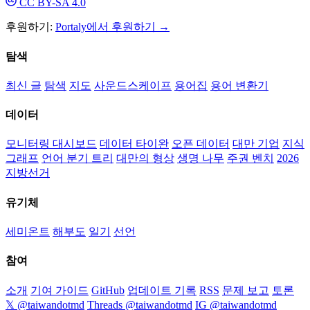
CC BY-SA 4.0
후원하기:
Portaly에서 후원하기 →
탐색
최신 글
탐색
지도
사운드스케이프
용어집
용어 변환기
데이터
모니터링 대시보드
데이터 타이완
오픈 데이터
대만 기업
지식
그래프
언어 분기 트리
대만의 형상
생명 나무
주권 벤치
2026
지방선거
유기체
세미온트
해부도
일기
선언
참여
소개
기여 가이드
GitHub
업데이트 기록
RSS
문제 보고
토론
𝕏 @taiwandotmd
Threads @taiwandotmd
IG @taiwandotmd