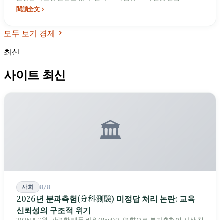
른바 ‘전자·금융·전통 산업’의 삼각 구도는 실제로는 전자 산업 한 다
閱讀全文
리가 몸의 절반을 지탱하는 구조다. 닝샤 야시장에서 젠슨 황과 장중
머우가 함께 사진을 찍었던 그 밤부터, 카이쉬안 3로 새벽의 32명 사
모두 보기 경제
망 사건까지, 이 순위표는 대만의 대체 불가능한 척추이자 가장 취약
한 단일 장애점이다.
최신
사이트 최신
🏛️
사회
8/8
2026년 분과측험(分科測驗) 미정답 처리 논란: 교육
신뢰성의 구조적 위기
2026년 7월, 강력한 태풍 바위(Bavi)의 영향으로 분과측험이 사상 처