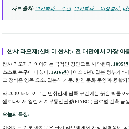
자료 출처:
위키백과 — 주펀
;
위키백과 — 비정성시
;
대
싼샤 라오제(신베이 싼샤): 전 대만에서 가장 
싼샤 라오제의 이야기는 극적인 장면으로 시작된다.
1895년
스스로 복구에 나섰다.
1916년
(다이쇼 5년), 일본 정부가 
크 장식은 양옥 요소, 일본식 가문, 한인 문화 문양과 융합되
약 200미터에 이르는 민취안제 남쪽 구간에는 붉은 벽돌 아
셀로나에서 열린 세계부동산연맹(FIABCI) 글로벌 건축 금
오늘의 특징:
이어지는 기루 아치문은 싼샤 라오제에서 가장 식별성이 높은 