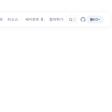
🌐
프
리소스
세미온트 🧬
참여하기
KO
▾
/
▾
▾
▾