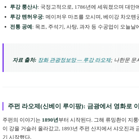
루강 룽산사
: 국정고적으로, 1786년에 세워졌으며 대
루강 톈허우궁
: 메이저우 마조를 모시며, 베이강 차오톈
전통 공예
: 목조, 주석기, 사탕, 과자 등 수공업이 오
자료 출처:
장화 관광정보망 — 루강 라오제
; 나한문 문
주펀 라오제(신베이 루이팡): 금광에서 영화로 
주펀의 이야기는
1890년
부터 시작된다. 그해 류밍촨이 지룽
이 강을 거슬러 올라갔고, 1893년 주펀 산지에서 샤오진과
기 시작했다.