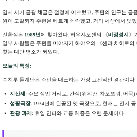
일제 시기 금광 채굴은 절정에 이르렀고, 주펀의 인구는 급증
원이 고갈되자 주펀은 빠르게 쇠락했고, 거의 세상에서 잊혔
전환점은
1989년
에 찾아왔다. 허우샤오셴의 《
비정성시
》
일부 사람들은 주펀을 미야자키 하야오의 《센과 치히로의 행
찾는 대만 명소가 되었다.
오늘의 특징:
수치루 돌계단은 주펀을 대표하는 가장 고전적인 경관이다. 
지산제
: 주요 상업 거리로, 간식(위위안, 차오쯔궈, 어묵
성핑극장
: 1934년에 완공된 옛 극장으로, 현재는 전시
관광 과제
: 휴일 인파와 교통 체증은 오랜 문제이다