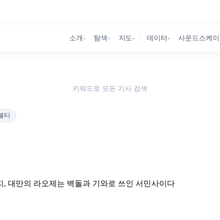
소개
탐색
지도
데이터
사운드스케이
▾
▾
▾
▾
키워드로 모든 기사 검색
블티
지, 대만의 라오제는 벽돌과 기와로 쓰인 서민사이다