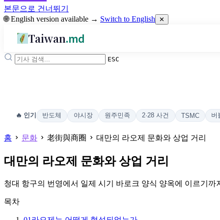
본문으로 건너뛰기
🌐 English version available →
Switch to English
✕
Taiwan
.md
ESC
반도체
야시장
원주민족
2·28 사건
버
🔥 인기
TSMC
홈
문화
老街與商圈
대만의 라오제 문화와 상업 거리
대만의 라오제 문화와 상업 거리
청대 항구의 번영에서 일제 시기 바로크 양식 양옥에 이르기까
목차
01
라오제는 어떻게 형성되었는가