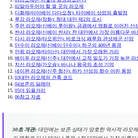
02
알아두어야 할 열 곳의 라오제
디화제(타이베이 다다오청): 타이베이 상업의 출발점
루강 라오제(장화): 청대 대만 제2의 도시
주펀 라오제(신베이 루이팡): 금광에서 영화로 이어진 산
싼샤 라오제(신베이 싼샤): 전 대만에서 가장 아름다운 
다시 라오제(타오위안): 바로크식 패루와 관성제군 신앙
단수이 라오제(신베이 단수이): 하구의 400년 풍경
안핑 라오제(타이난): 대만에서 가장 오래된 거리
베이푸 라오제(신주): 대만에서 고적 밀도가 가장 높은 
치산 라오제(가오슝): 바나나 왕국의 초성 기억
네이완 라오제(신주 헝산): 하카 산성의 향수 어린 풍정
03
대만 라오제의 건축 코드
04
보존의 딜레마
05
더 읽을거리
06
참고 자료
30초 개관:
대만에는 보존 상태가 양호한 역사적 라오제(老