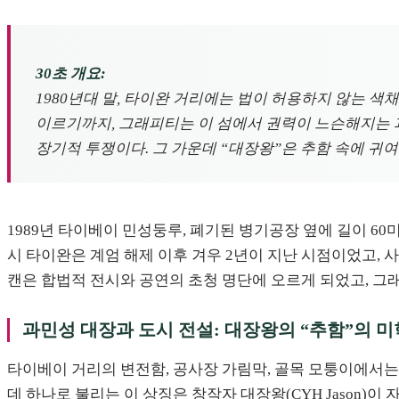
30초 개요:
1980년대 말, 타이완 거리에는 법이 허용하지 않는 
이르기까지, 그래피티는 이 섬에서 권력이 느슨해지는 과
장기적 투쟁이다. 그 가운데 “대장왕”은 추함 속에 귀
1989년 타이베이 민성둥루, 폐기된 병기공장 옆에 길이 
시 타이완은 계엄 해제 이후 겨우 2년이 지난 시점이었고, 사
캔은 합법적 전시와 공연의 초청 명단에 오르게 되었고, 그
과민성 대장과 도시 전설: 대장왕의 “추함”의 미
타이베이 거리의 변전함, 공사장 가림막, 골목 모퉁이에서는 
데 하나로 불리는 이 상징은 창작자 대장왕(CYH Jason