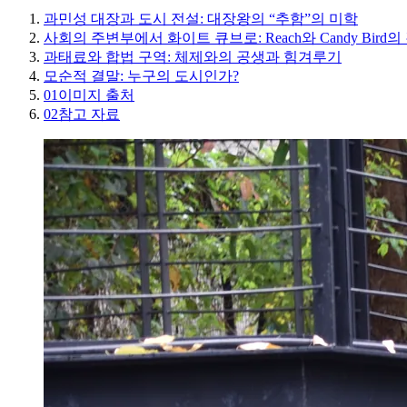
과민성 대장과 도시 전설: 대장왕의 “추함”의 미학
사회의 주변부에서 화이트 큐브로: Reach와 Candy Bird의
과태료와 합법 구역: 체제와의 공생과 힘겨루기
모순적 결말: 누구의 도시인가?
01
이미지 출처
02
참고 자료