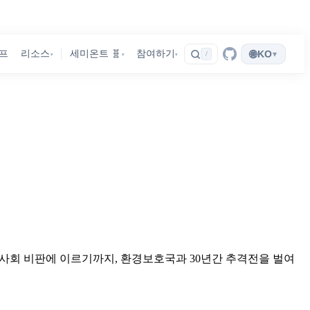
🌐
프
리소스
세미온트 🧬
참여하기
KO
▾
/
▾
▾
▾
의 사회 비판에 이르기까지, 환경보호국과 30년간 추격전을 벌여