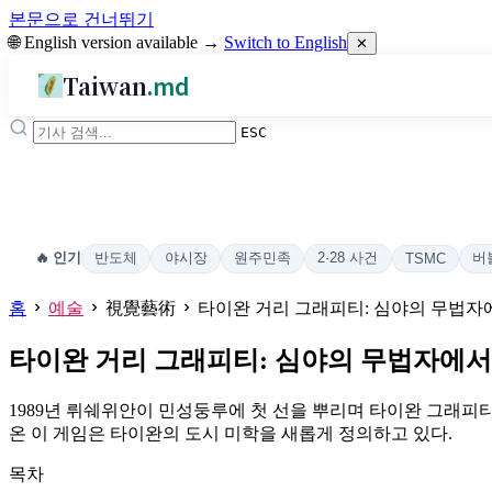
본문으로 건너뛰기
🌐 English version available →
Switch to English
✕
Taiwan
.md
ESC
반도체
야시장
원주민족
2·28 사건
버
🔥 인기
TSMC
홈
예술
視覺藝術
타이완 거리 그래피티: 심야의 무법자
타이완 거리 그래피티: 심야의 무법자에서
1989년 뤼쉐위안이 민성둥루에 첫 선을 뿌리며 타이완 그래피티
온 이 게임은 타이완의 도시 미학을 새롭게 정의하고 있다.
목차