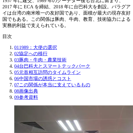
1957 年に建交、1989 年のクーデター後も台北に留まり、
2017 年に ECA を締結、2018 年に台巴科大を創設。パラグア
イは台湾の南米唯一の友好国であり、面積が最大の現存友好
国でもある。この関係は豚肉、牛肉、教育、技術協力による
実務的利益で支えられている。
目次
01
1989：大使の選択
02
協定への移行
03
豚肉・牛肉・農業技術
04
台巴科大とスマートテックパーク
05
元首相互訪問のタイムライン
06
中国市場の誘惑とコスト
07
この関係が本当に支えているもの
08
画像出典
09
参考資料