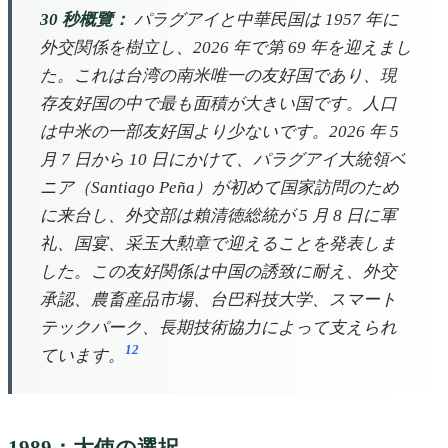
30 秒概覽：
パラグアイと中華民国は 1957 年に
外交関係を樹立し、2026 年で第 69 年を迎えまし
た。これは台湾の南米唯一の友好国であり、現
存友好国の中で最も面積が大きい国です。人口
は中米の一部友好国より少ないです。2026 年 5
月 7 日から 10 日にかけて、パラグアイ大統領ベ
ニア（Santiago Peña）が初めて国家訪問のため
に来台し、外交部は賴清徳総統が 5 月 8 日に軍
礼、国宴、采玉大勲章で迎えることを発表しま
した。この友好関係は中国の誘致に耐え、外交
承認、農畜産品市場、台巴科技大学、スマート
テックパーク、長期技術協力によって支えられ
1
2
ています。
1989：大使の選択