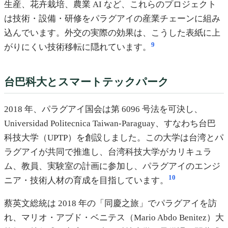
生産、花卉栽培、農業 AI など、これらのプロジェクト
は技術・設備・研修をパラグアイの産業チェーンに組み
込んでいます。外交の実際の効果は、こうした表紙に上
9
がりにくい技術移転に隠れています。
台巴科大とスマートテックパーク
2018 年、パラグアイ国会は第 6096 号法を可決し、
Universidad Politecnica Taiwan-Paraguay、すなわち台巴
科技大学（UPTP）を創設しました。この大学は台湾とパ
ラグアイが共同で推進し、台湾科技大学がカリキュラ
ム、教員、実験室の計画に参加し、パラグアイのエンジ
10
ニア・技術人材の育成を目指しています。
蔡英文総統は 2018 年の「同慶之旅」でパラグアイを訪
れ、マリオ・アブド・ベニテス（Mario Abdo Benitez）大