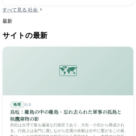
すべて見る 社会
最新
サイトの最新
🗺️
地理
8/8
烏坵：離島の中の離島、忘れ去られた軍事の孤島と
核廃棄物の影
烏坵は台湾で最も偏遠な行政区であり、大坵・小坵から構成され
る。行政上は金門に属しながら交通の命脈は台中に繋がるこの孤