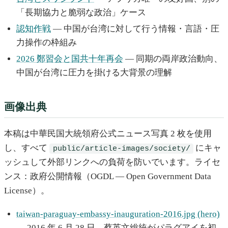
「長期協力と脆弱な政治」ケース
認知作戦
— 中国が台湾に対して行う情報・言語・圧
力操作の枠組み
2026 鄭習会と国共十年再会
— 同期の両岸政治動向、
中国が台湾に圧力を掛ける大背景の理解
画像出典
本稿は中華民国大統領府公式ニュース写真 2 枚を使用
し、すべて
にキャ
public/article-images/society/
ッシュして外部リンクへの負荷を防いでいます。ライセ
ンス：政府公開情報（OGDL — Open Government Data
License）。
taiwan-paraguay-embassy-inauguration-2016.jpg (hero)
— 2016 年 6 月 28 日、蔡英文総統がパラグアイを初