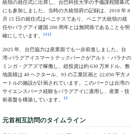
統領の就任式に出席し、台巴科技大学の予備課程開幕式
にも参加しました。当時の大統領府の記録は、2018 年 8
月 15 日の就任式はベニテスであり、ベニア大統領の就
任やパラグアイ建国 200 周年とは無関係であることを明
11
12
確にしています。
2025 年、台巴協力は産業面でも一歩前進しました。台
湾‑パラグアイスマートテックパークがアルト・パラナの
ミンガ・グアズで稼働し、総投資は約 630 万米ドル、敷
地面積は 40 ヘクタール、93 の工業区画と 22,050 平方メ
ートルの施設が計画されています。このパークは台湾の
サイエンスパーク経験をパラグアイに適用し、産業・技
13
術基盤を構築しています。
元首相互訪問のタイムライン