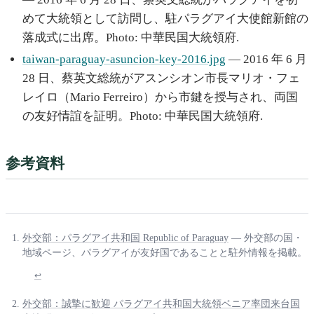
めて大統領として訪問し、駐パラグアイ大使館新館の
落成式に出席。Photo: 中華民国大統領府.
taiwan-paraguay-asuncion-key-2016.jpg
— 2016 年 6 月
28 日、蔡英文総統がアスンシオン市長マリオ・フェ
レイロ（Mario Ferreiro）から市鍵を授与され、両国
の友好情誼を証明。Photo: 中華民国大統領府.
参考資料
外交部：パラグアイ共和国 Republic of Paraguay
— 外交部の国・
地域ページ、パラグアイが友好国であることと駐外情報を掲載。
↩
外交部：誠摯に歓迎 パラグアイ共和国大統領ベニア率団来台国