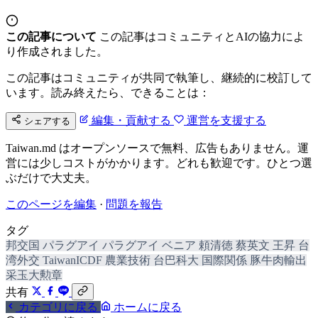
この記事について
この記事はコミュニティとAIの協力によ
り作成されました。
この記事はコミュニティが共同で執筆し、継続的に校訂して
います。読み終えたら、できることは：
編集・貢献する
運営を支援する
シェアする
Taiwan.md はオープンソースで無料、広告もありません。運
営には少しコストがかかります。どれも歓迎です。ひとつ選
ぶだけで大丈夫。
このページを編集
·
問題を報告
タグ
邦交国
パラグアイ
パラグアイ
ベニア
頼清徳
蔡英文
王昇
台
湾外交
TaiwanICDF
農業技術
台巴科大
国際関係
豚牛肉輸出
采玉大勲章
共有
カテゴリに戻る
ホームに戻る