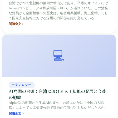
台湾はかつて北朝鮮の第四の輸出先であり、平壌のオフィスには
Acerのコンピュータや和成衛浴（HCG）が溢れていた。この活発
な貿易から全面禁輸への歴史は、秘密農業援助、海上密輸、そし
て国家安全情報における深層の力関係を織り交ぜている。
閱讀全文
💻
テクノロジー
AI島国の台頭：台湾における人工知能の発展と今後
の戦略
AlphaGoの衝撃から生成AIの波へ、台湾はいかに「小国の大戦
略」によって人工知能分野で独自の位置づけを見いだしたのか
閱讀全文