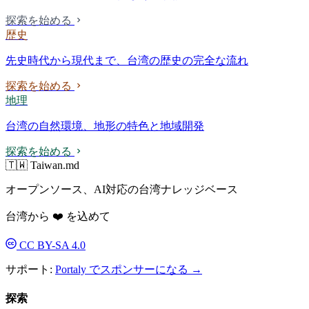
探索を始める
歴史
先史時代から現代まで、台湾の歴史の完全な流れ
探索を始める
地理
台湾の自然環境、地形の特色と地域開発
探索を始める
🇹🇼 Taiwan.md
オープンソース、AI対応の台湾ナレッジベース
台湾から ❤️ を込めて
CC BY-SA 4.0
サポート:
Portaly でスポンサーになる →
探索