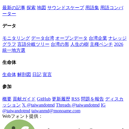
最新の記事
探索
地図
サウンドスケープ
用語集
用語コンバ
ーター
データ
モニタリング
データ台湾
オープンデータ
台湾企業
ナレッジ
グラフ
言語分岐ツリー
台湾の形
人生の樹
主権ベンチ
2026
統一地方選
生命体
生命体
解剖図
日記
宣言
参加
概要
貢献ガイド
GitHub
更新履歴
RSS
問題を報告
ディスカ
ッション
𝕏 @taiwandotmd
Threads @taiwandotmd
IG
@taiwandotmd
taiwanmd@monoame.com
Webフォント提供：