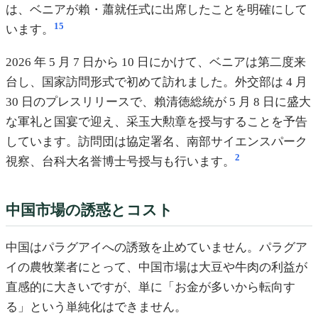
は、ベニアが賴・蕭就任式に出席したことを明確にして
15
います。
2026 年 5 月 7 日から 10 日にかけて、ベニアは第二度来
台し、国家訪問形式で初めて訪れました。外交部は 4 月
30 日のプレスリリースで、賴清徳総統が 5 月 8 日に盛大
な軍礼と国宴で迎え、采玉大勲章を授与することを予告
しています。訪問団は協定署名、南部サイエンスパーク
2
視察、台科大名誉博士号授与も行います。
中国市場の誘惑とコスト
中国はパラグアイへの誘致を止めていません。パラグア
イの農牧業者にとって、中国市場は大豆や牛肉の利益が
直感的に大きいですが、単に「お金が多いから転向す
る」という単純化はできません。