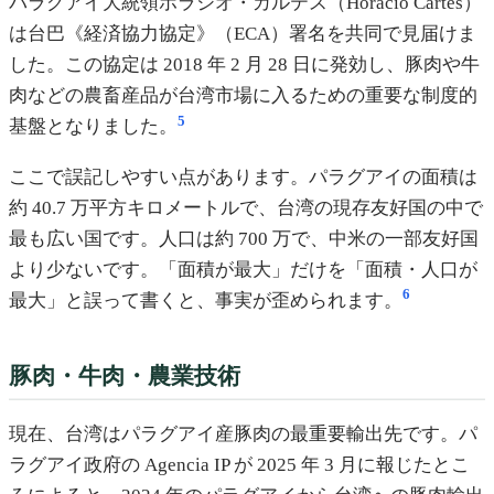
パラグアイ大統領ホラシオ・カルテス（Horacio Cartes）
は台巴《経済協力協定》（ECA）署名を共同で見届けま
した。この協定は 2018 年 2 月 28 日に発効し、豚肉や牛
肉などの農畜産品が台湾市場に入るための重要な制度的
5
基盤となりました。
ここで誤記しやすい点があります。パラグアイの面積は
約 40.7 万平方キロメートルで、台湾の現存友好国の中で
最も広い国です。人口は約 700 万で、中米の一部友好国
より少ないです。「面積が最大」だけを「面積・人口が
6
最大」と誤って書くと、事実が歪められます。
豚肉・牛肉・農業技術
現在、台湾はパラグアイ産豚肉の最重要輸出先です。パ
ラグアイ政府の Agencia IP が 2025 年 3 月に報じたとこ