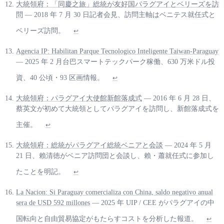
大統領府：「同慶之旅」総統が友好国パラグアイとベリーズを訪
問
— 2018 年 7 月 30 日記者会見、訪問主軸はベニテス就任式と
ベリーズ訪問。
↩
Agencia IP: Habilitan Parque Tecnologico Inteligente Taiwan-Paraguay
— 2025 年 2 月台巴スマートテックパーク稼働、630 万米ドル投
資、40 公頃・93 区画情報。
↩
大統領府：パラグアイ大使館新館落成式
— 2016 年 6 月 28 日、
蔡英文が初めて大統領としてパラグアイを訪問し、新館落成式を
主催。
↩
大統領府：総統がパラグアイ総統ベニアと会談
— 2024 年 5 月
21 日、賴清徳がベニア訪問団と会談し、賴・蕭就任式に参加し
たことを明記。
↩
La Nacion: Si Paraguay comercializa con China, saldo negativo anual
sera de USD 592 millones
— 2025 年 UIP / CEE がパラグアイの中
国転向と自由貿易協定がもたらすコストを分析した報道。
↩