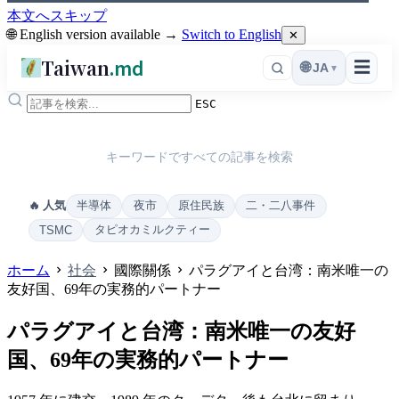
本文へスキップ
🌐 English version available →
Switch to English
✕
Taiwan
.md
☰
🌐
JA
▾
ESC
キーワードですべての記事を検索
半導体
夜市
原住民族
二・二八事件
🔥 人気
タピオカミルクティー
TSMC
ホーム
社会
國際關係
パラグアイと台湾：南米唯一の
友好国、69年の実務的パートナー
パラグアイと台湾：南米唯一の友好
国、69年の実務的パートナー