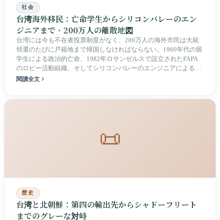
社会
台湾海外移民：亡命学生からシリコンバレーのエン
ジニアまで、200万人の離散地図
台湾には今も不在者投票制度がなく、200万人の海外市民は大統
領選のたびに戸籍地まで帰国しなければならない。1960年代の留
学生による政治的亡命、1982年ロサンゼルスで設立されたFAPA
のロビー活動組織、そしてシリコンバレーのエンジニアによる帰
郷効果――これは、アイデンティティと行動力をめぐる離散の物
閱讀全文
語である。
📜
歴史
台湾と北朝鮮：第四の輸出先からシャドーフリート
までのグレーな対峙