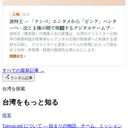
人物
8/8
波特王 — 「ナンパ」エンタメから「ピンク」ハンタ
ーへ、法と主権の間で格闘するデジタルゲームプレ
イヤー
波特王（陳加晉）の職業人生の変遷は、台湾のクリエイターが両
岸の商業利益の収奪者からデジタル主権の防衛者へと転換する過
程を記録し、クリエイターと資本システムが長期にわたって絡み
合う法的・所有権・財務の複雑性を明らかにします。
閱讀全文
すべての最新記事 →
ランダム記事
台湾を探索
台湾をもっと知る
概要
Taiwan.md について — 始まりの物語、チーム、ミッション