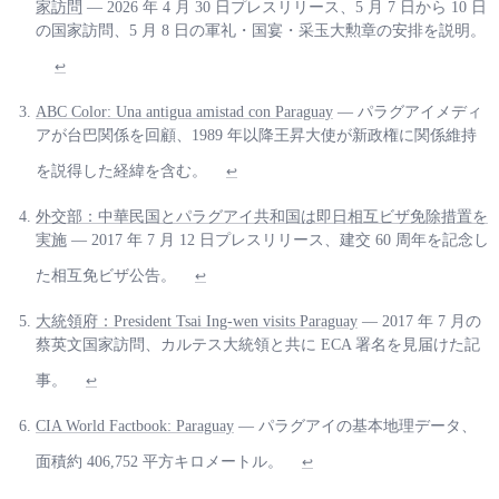
家訪問
— 2026 年 4 月 30 日プレスリリース、5 月 7 日から 10 日
の国家訪問、5 月 8 日の軍礼・国宴・采玉大勲章の安排を説明。
↩
ABC Color: Una antigua amistad con Paraguay
— パラグアイメディ
アが台巴関係を回顧、1989 年以降王昇大使が新政権に関係維持
を説得した経緯を含む。
↩
外交部：中華民国とパラグアイ共和国は即日相互ビザ免除措置を
実施
— 2017 年 7 月 12 日プレスリリース、建交 60 周年を記念し
た相互免ビザ公告。
↩
大統領府：President Tsai Ing-wen visits Paraguay
— 2017 年 7 月の
蔡英文国家訪問、カルテス大統領と共に ECA 署名を見届けた記
事。
↩
CIA World Factbook: Paraguay
— パラグアイの基本地理データ、
面積約 406,752 平方キロメートル。
↩