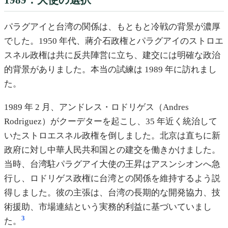
パラグアイと台湾の関係は、もともと冷戦の背景が濃厚
でした。1950 年代、蔣介石政権とパラグアイのストロエ
スネル政権は共に反共陣営に立ち、建交には明確な政治
的背景がありました。本当の試練は 1989 年に訪れまし
た。
1989 年 2 月、アンドレス・ロドリゲス（Andres
Rodriguez）がクーデターを起こし、35 年近く統治して
いたストロエスネル政権を倒しました。北京は直ちに新
政府に対し中華人民共和国との建交を働きかけました。
当時、台湾駐パラグアイ大使の王昇はアスンシオンへ急
行し、ロドリゲス政権に台湾との関係を維持するよう説
得しました。彼の主張は、台湾の長期的な開発協力、技
術援助、市場連結という実務的利益に基づいていまし
3
た。