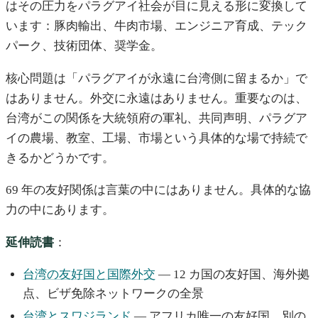
はその圧力をパラグアイ社会が目に見える形に変換して
います：豚肉輸出、牛肉市場、エンジニア育成、テック
パーク、技術団体、奨学金。
核心問題は「パラグアイが永遠に台湾側に留まるか」で
はありません。外交に永遠はありません。重要なのは、
台湾がこの関係を大統領府の軍礼、共同声明、パラグア
イの農場、教室、工場、市場という具体的な場で持続で
きるかどうかです。
69 年の友好関係は言葉の中にはありません。具体的な協
力の中にあります。
延伸読書
：
台湾の友好国と国際外交
— 12 カ国の友好国、海外拠
点、ビザ免除ネットワークの全景
台湾とスワジランド
— アフリカ唯一の友好国、別の