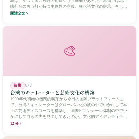
島は、かつて国共対峙の前線ゲリラ基地であった。本稿では烏坵
嶼灯台の再点灯が持つ主体性の意義、興化語文化の継承、そして
20年にわたる核廃棄物処分場選定をめぐる住民投票の論争を深く
閱讀全文
分析し、この辺境の島嶼が国家の物語の中で見せる孤独と韌性を
描く。
🎨
芸術
8/8
台湾のキュレーターと芸術文化の構築
1990年代初頭の機関的萌芽から今日の国際プラットフォームま
で、台湾のキュレーターはグローバル化の波の中でいかにして本
土の芸術ディスコースを構築し、国際ビエンナーレ体制の中でい
かにして自らの声を見出してきたのか。文化的アイデンティティ
と専門的制度の30年にわたる進化の歴史。
12 分