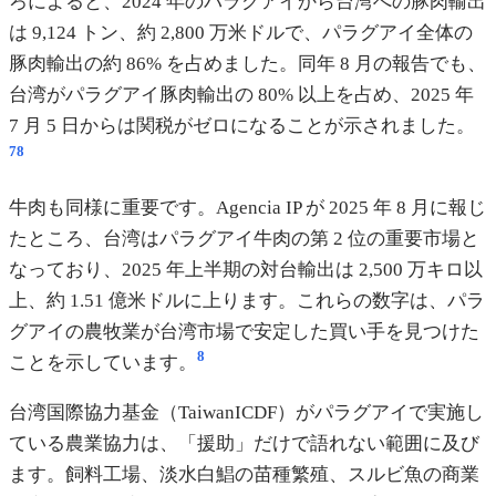
ろによると、2024 年のパラグアイから台湾への豚肉輸出
は 9,124 トン、約 2,800 万米ドルで、パラグアイ全体の
豚肉輸出の約 86% を占めました。同年 8 月の報告でも、
台湾がパラグアイ豚肉輸出の 80% 以上を占め、2025 年
7 月 5 日からは関税がゼロになることが示されました。
7
8
牛肉も同様に重要です。Agencia IP が 2025 年 8 月に報じ
たところ、台湾はパラグアイ牛肉の第 2 位の重要市場と
なっており、2025 年上半期の対台輸出は 2,500 万キロ以
上、約 1.51 億米ドルに上ります。これらの数字は、パラ
グアイの農牧業が台湾市場で安定した買い手を見つけた
8
ことを示しています。
台湾国際協力基金（TaiwanICDF）がパラグアイで実施し
ている農業協力は、「援助」だけで語れない範囲に及び
ます。飼料工場、淡水白鯧の苗種繁殖、スルビ魚の商業