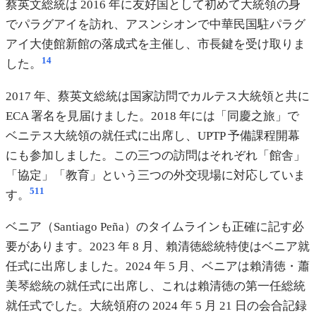
蔡英文総統は 2016 年に友好国として初めて大統領の身
でパラグアイを訪れ、アスンシオンで中華民国駐パラグ
アイ大使館新館の落成式を主催し、市長鍵を受け取りま
14
した。
2017 年、蔡英文総統は国家訪問でカルテス大統領と共に
ECA 署名を見届けました。2018 年には「同慶之旅」で
ベニテス大統領の就任式に出席し、UPTP 予備課程開幕
にも参加しました。この三つの訪問はそれぞれ「館舎」
「協定」「教育」という三つの外交現場に対応していま
5
11
す。
ベニア（Santiago Peña）のタイムラインも正確に記す必
要があります。2023 年 8 月、賴清徳総統特使はベニア就
任式に出席しました。2024 年 5 月、ベニアは賴清徳・蕭
美琴総統の就任式に出席し、これは賴清徳の第一任総統
就任式でした。大統領府の 2024 年 5 月 21 日の会合記録