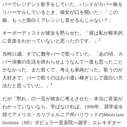
バーでレジデント歌手をしていた。バンドがカバー曲を
リハーサルしているとき、彼女が口を開いた：「この
曲、もっと面白くアレンジし直せるんじゃない？」
キーボーディストが彼女を黙らせた。「彼は私が根本的
2
に音楽をわかっていないと思ったのです。」
当時21歳、すでに数年バーで歌っていた。「あの頃、カ
バー演奏の生活を終わらせようなんて一度も思ったこと
がなかった。まだ若くて、考えも単純だった。歌うのが
大好きで、バーで歌うのはお小遣い稼ぎとして面白い方
3
法だと思っていた。」
だが「黙れ」の一言が彼女に考えさせた：本当に音楽が
わかっていないなら、学ばなければ。1998年、奨学金を
得てアメリカ・カリフォルニア州ハリウッドのMusicians
Institute（MI）ポピュラー音楽院へ遊学、エレキギター