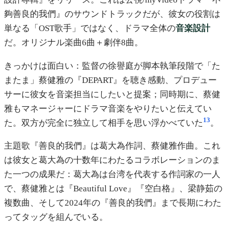
夠善良的我們』のサウンドトラックだが、彼女の役割は
単なる「OST歌手」ではなく、ドラマ全体の
音楽設計
だ。オリジナル楽曲6曲＋劇伴8曲。
きっかけは面白い：監督の徐譽庭が脚本執筆段階で「た
またま」蔡健雅の『DEPART』を聴き感動、プロデュー
サーに彼女を音楽担当にしたいと提案；同時期に、蔡健
雅もマネージャーにドラマ音楽をやりたいと伝えてい
13
た。双方が完全に独立して相手を思い浮かべていた
。
主題歌『善良的我們』は葛大為作詞、蔡健雅作曲。これ
は彼女と葛大為の十数年にわたるコラボレーションのま
た一つの成果だ：葛大為は台湾を代表する作詞家の一人
で、蔡健雅とは『Beautiful Love』『空白格』、梁静茹の
複数曲、そして2024年の『善良的我們』まで長期にわた
ってタッグを組んでいる。