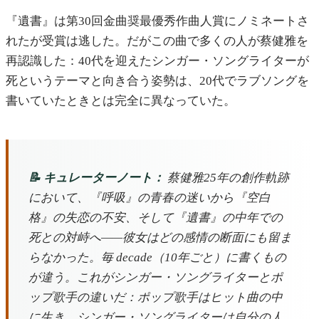
『遺書』は第30回金曲奨最優秀作曲人賞にノミネートさ
れたが受賞は逃した。だがこの曲で多くの人が蔡健雅を
再認識した：40代を迎えたシンガー・ソングライターが
死というテーマと向き合う姿勢は、20代でラブソングを
書いていたときとは完全に異なっていた。
📝 キュレーターノート：
蔡健雅25年の創作軌跡
において、『呼吸』の青春の迷いから『空白
格』の失恋の不安、そして『遺書』の中年での
死との対峙へ——彼女はどの感情の断面にも留ま
らなかった。毎 decade（10年ごと）に書くもの
が違う。これがシンガー・ソングライターとポ
ップ歌手の違いだ：ポップ歌手はヒット曲の中
に生き、シンガー・ソングライターは自分の人