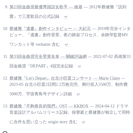
第23回金曲奨最優秀国語女歌手 — 維基
— 2012年蔡健雅『説到
愛』で三度歌后の公式記録
↩
蔡健雅『遺書』創作インタビュー — 大紀元
— 2019年完全インタ
ビュー、『遺書』創作背景、夜の静寂プロセス、余静萍監督MV
ワンカット等 verbatim 含む
↩
第33回金曲奨完全受賞名単 — 關鍵評論網
— 2022-07-02 高雄第33
回金曲奨『DEPART』4冠完全記録
↩
蔡健雅『Let's Depart』台北小巨蛋コンサート — Marie Claire
—
2023-05 台北小巨蛋2日間2.2万枚完売、興行収入5500万、制作費
5000万、宇宙青鳥号デザイン詳細
↩
蔡健雅『不夠善良的我們』OST — KKBOX
— 2024-04-12 ドラマ
音楽設計アルバムリリース記録、徐譽庭と蔡健雅が独立して同時
に合作を思い立った origin story 含む
↩