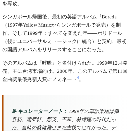
を専攻。
シンガポール帰国後、最初の英語アルバム『Bored』
（1997年Yellow Musicからシンガポールで発売）を制
作。そして1999年：すべてを変えた年——ポリドール
（後にユニバーサルミュージックに統合）と契約、最初
の国語アルバムをリリースすることになった。
そのアルバムは『呼吸』と名付けられた。1999年12月発
売、主に台湾市場向け。2000年、このアルバムで第11回
4
金曲奨最優秀新人賞にノミネート
。
📝 キュレーターノート：
1999年の華語楽壇は孫
燕姿、蕭亜軒、那英、王菲、林憶蓮の時代だっ
た。当時の蔡健雅はまだ主役ではなかった。デ