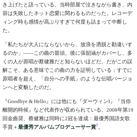
き上げたと語っている。当時部屋で泣きながら書き、内
容は失敗したネット恋愛に関わるものだった。レコーデ
ィング時も感情が高ぶりすぎて何度も詰まって中断し
た。
「私たちが大人にならないから、放浪を洒脱と勘違いす
るのか」——この曲の冒頭。後に張韶涵がカバーし、多
くの人が原唱が蔡健雅だと知らないほどだ。だがこの誤
解こそ、ある意味でこの曲の力を証明している：すでに
原唱者を超え、「自分への手紙」のような伝唱バージョ
ンへと変貌したのだ。
『Goodbye & Hello』には他にも『ダーウィンI』『当你
離開的時候』など代表作が収められている。2008年第19
回金曲奨、蔡健雅は同時に2冠を達成：最優秀国語女歌
7
手賞＋
最優秀アルバムプロデューサー賞
。