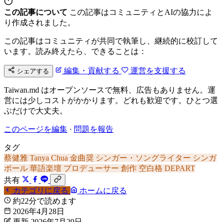
この記事について
この記事はコミュニティとAIの協力によ
り作成されました。
この記事はコミュニティが共同で執筆し、継続的に校訂して
います。読み終えたら、できることは：
編集・貢献する
運営を支援する
シェアする
Taiwan.md はオープンソースで無料、広告もありません。運
営には少しコストがかかります。どれも歓迎です。ひとつ選
ぶだけで大丈夫。
このページを編集
·
問題を報告
タグ
蔡健雅
Tanya Chua
金曲奨
シンガー・ソングライター
シンガ
ポール
華語楽壇
プロデューサー
創作
空白格
DEPART
共有
カテゴリに戻る
ホームに戻る
約22分で読めます
2026年4月28日
更新 2026年7月29日