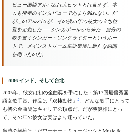
ビュー国語アルバムは大ヒットとは言えず、本
人も後年のインタビューであまり触れない。だ
がこのアルバムが、その後25年の彼女の立ち位
置を定義した——シンガポールから来た、自分の
歌を書くシンガー・ソングライターというルー
トで、メインストリーム華語楽壇に新たな隙間
を開いたのだ。
2006 インド、そして台北
2005年、彼女は初の金曲奨を手にした：第17回最優秀国
5
語女歌手賞、作品は『双棲動物』
。どんな歌手にとって
も初の金曲奨はキャリアの頂点だ。だが蔡健雅にとっ
て、その年の彼女は実はより迷っていた。
当時の契約はまだワーナー・ミュージックとMusic &