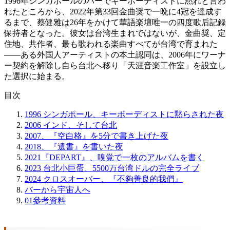
1996年シンガポールのバーでキーボーディストに黙れと言わ
れたところから、2022年第33回金曲奨で一晩に4冠を達成す
るまで、蔡健雅は26年をかけて華語楽壇唯一の四度歌后記録
保持者となった。彼女は台湾生まれではないが、金曲奨、定
住地、共作者、最も歌われる楽曲すべてが台湾で育まれた
——ある外国人アーティストの本土認同は、2006年にワーナ
ー契約を解除し自ら台北へ移り「天涯音楽工作室」を設立し
た選択に始まる。
目次
1996 シンガポール、キーボーディストに黙らされた夜
2006 インド、そして台北
2007、『空白格』を5分で書き上げた夜
2018、『遺書』を書いた夜
2021『DEPART』、嗅覚で一枚のアルバムを書く
2023 台北小巨蛋、5500万台湾ドルの完全ライブ
2024 クロスオーバー、『不夠善良的我們』
バーから宇宙人へ
01
參考資料