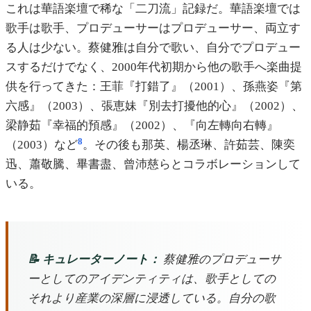
これは華語楽壇で稀な「二刀流」記録だ。華語楽壇では
歌手は歌手、プロデューサーはプロデューサー、両立す
る人は少ない。蔡健雅は自分で歌い、自分でプロデュー
スするだけでなく、2000年代初期から他の歌手へ楽曲提
供を行ってきた：王菲『打錯了』（2001）、孫燕姿『第
六感』（2003）、張恵妹『別去打擾他的心』（2002）、
梁静茹『幸福的預感』（2002）、『向左轉向右轉』
8
（2003）など
。その後も那英、楊丞琳、許茹芸、陳奕
迅、蕭敬騰、畢書盡、曾沛慈らとコラボレーションして
いる。
📝 キュレーターノート：
蔡健雅のプロデューサ
ーとしてのアイデンティティは、歌手としての
それより産業の深層に浸透している。自分の歌