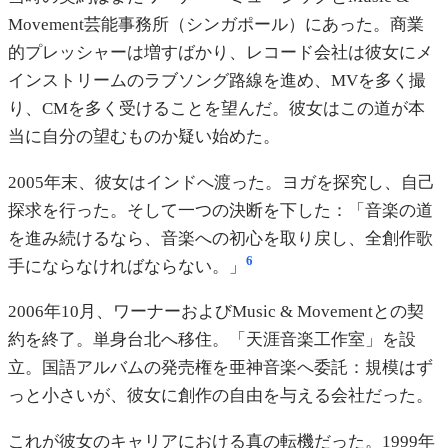
Movement芸能事務所（シンガポール）にあった。商業
的プレッシャーは増すばかり、レコード会社は彼女にメ
インストリームのラブソング路線を進め、MVを多く撮
り、CMを多く受けることを望んだ。彼女はこの道が本
当に自分の望むものか疑い始めた。
2005年末、彼女はインドへ渡った。ヨガを探究し、自己
探求を行った。そして一つの決断を下した：「音楽の道
を進み続けるなら、音楽への初心を取り戻し、全創作歌
6
手にならなければならない。」
2006年10月、ワーナーおよびMusic & Movementとの契
約を終了。単身台北へ移住。「天涯音楽工作室」を設
立。国語アルバムの発売権を亜神音楽へ委託：規模はず
っと小さいが、彼女に創作の自由を与える会社だった。
これが彼女のキャリアにおける真の転機だった。1999年