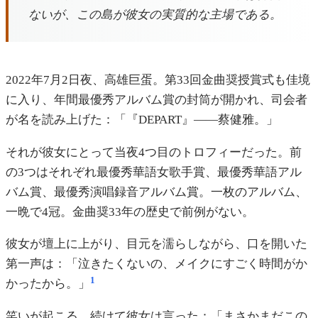
ないが、この島が彼女の実質的な主場である。
2022年7月2日夜、高雄巨蛋。第33回金曲奨授賞式も佳境
に入り、年間最優秀アルバム賞の封筒が開かれ、司会者
が名を読み上げた：「『DEPART』——蔡健雅。」
それが彼女にとって当夜4つ目のトロフィーだった。前
の3つはそれぞれ最優秀華語女歌手賞、最優秀華語アル
バム賞、最優秀演唱録音アルバム賞。一枚のアルバム、
一晩で4冠。金曲奨33年の歴史で前例がない。
彼女が壇上に上がり、目元を濡らしながら、口を開いた
第一声は：「泣きたくないの、メイクにすごく時間がか
1
かったから。」
笑いが起こる。続けて彼女は言った：「まさかまだこの