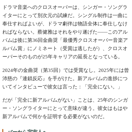
ドラマ音楽へのクロスオーバーは、シンガー・ソングラ
イターにとって別次元の試練だ。シングル制作は一曲に
奉仕すればよいが、ドラマ劇伴は物語全体に奉仕しなけ
ればならない。蔡健雅はそれをやり遂げた——このアル
バムは後に第36回金曲奨「最優秀クロスオーバー音楽ア
ルバム賞」にノミネート（受賞は逃したが）、クロスオ
ーバーそのものが25年キャリアの延長となっている。
2024年の金曲奨（第35回）では受賞なし。2025年には曾
沛慈の『連鎖反応』を手がけた。新アルバムの進捗につ
いてインタビューで彼女は言った：「完全にない。」
だが「完全に新アルバムがない」ことは、25年のシンガ
ー・ソングライターにとって意味が違う。彼女はもはや
新アルバムで何かを証明する必要がないのだ。