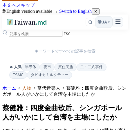
本文へスキップ
🌐 English version available →
Switch to English
✕
Taiwan
.md
☰
🌐
JA
▾
ESC
キーワードですべての記事を検索
半導体
夜市
原住民族
二・二八事件
🔥 人気
タピオカミルクティー
TSMC
ホーム
人物
當代音樂人
蔡健雅：四度金曲歌后、シン
ガポール人がいかにして台湾を主場にしたか
蔡健雅：四度金曲歌后、シンガポール
人がいかにして台湾を主場にしたか