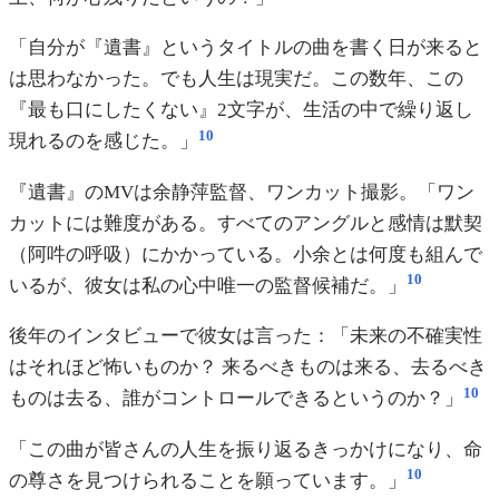
「自分が『遺書』というタイトルの曲を書く日が来ると
は思わなかった。でも人生は現実だ。この数年、この
『最も口にしたくない』2文字が、生活の中で繰り返し
10
現れるのを感じた。」
『遺書』のMVは余静萍監督、ワンカット撮影。「ワン
カットには難度がある。すべてのアングルと感情は默契
（阿吽の呼吸）にかかっている。小余とは何度も組んで
10
いるが、彼女は私の心中唯一の監督候補だ。」
後年のインタビューで彼女は言った：「未来の不確実性
はそれほど怖いものか？ 来るべきものは来る、去るべき
10
ものは去る、誰がコントロールできるというのか？」
「この曲が皆さんの人生を振り返るきっかけになり、命
10
の尊さを見つけられることを願っています。」