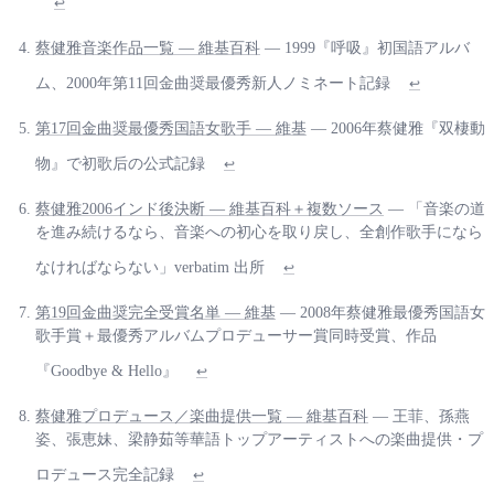
↩
蔡健雅音楽作品一覧 — 維基百科
— 1999『呼吸』初国語アルバ
ム、2000年第11回金曲奨最優秀新人ノミネート記録
↩
第17回金曲奨最優秀国語女歌手 — 維基
— 2006年蔡健雅『双棲動
物』で初歌后の公式記録
↩
蔡健雅2006インド後決断 — 維基百科＋複数ソース
— 「音楽の道
を進み続けるなら、音楽への初心を取り戻し、全創作歌手になら
なければならない」verbatim 出所
↩
第19回金曲奨完全受賞名単 — 維基
— 2008年蔡健雅最優秀国語女
歌手賞＋最優秀アルバムプロデューサー賞同時受賞、作品
『Goodbye & Hello』
↩
蔡健雅プロデュース／楽曲提供一覧 — 維基百科
— 王菲、孫燕
姿、張恵妹、梁静茹等華語トップアーティストへの楽曲提供・プ
ロデュース完全記録
↩