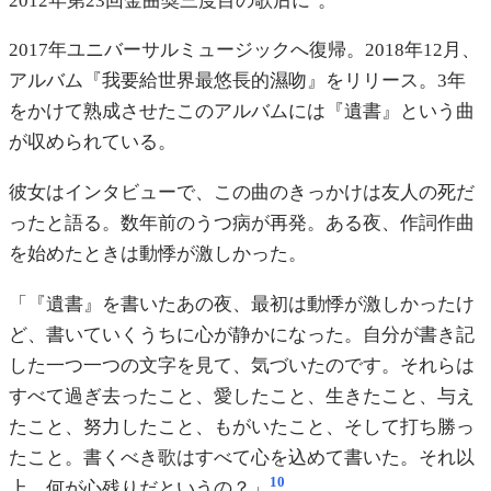
2012年第23回金曲奨三度目の歌后に
。
2017年ユニバーサルミュージックへ復帰。2018年12月、
アルバム『我要給世界最悠長的濕吻』をリリース。3年
をかけて熟成させたこのアルバムには『遺書』という曲
が収められている。
彼女はインタビューで、この曲のきっかけは友人の死だ
ったと語る。数年前のうつ病が再発。ある夜、作詞作曲
を始めたときは動悸が激しかった。
「『遺書』を書いたあの夜、最初は動悸が激しかったけ
ど、書いていくうちに心が静かになった。自分が書き記
した一つ一つの文字を見て、気づいたのです。それらは
すべて過ぎ去ったこと、愛したこと、生きたこと、与え
たこと、努力したこと、もがいたこと、そして打ち勝っ
たこと。書くべき歌はすべて心を込めて書いた。それ以
10
上、何が心残りだというの？」