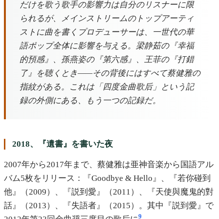
だけを歌う歌手の影響力は自分のリスナーに限
られるが、メインストリームのトップアーティ
ストに曲を書くプロデューサーは、一世代の華
語ポップ全体に影響を与える。梁静茹の『幸福
的預感』、孫燕姿の『第六感』、王菲の『打錯
了』を聴くとき——その背後にはすべて蔡健雅の
指紋がある。これは「四度金曲歌后」という記
録の外側にある、もう一つの記録だ。
2018、『遺書』を書いた夜
2007年から2017年まで、蔡健雅は亜神音楽から国語アル
バム5枚をリリース：『Goodbye & Hello』、『若你碰到
他』（2009）、『説到愛』（2011）、『天使與魔鬼的對
話』（2013）、『失語者』（2015）。其中『説到愛』で
9