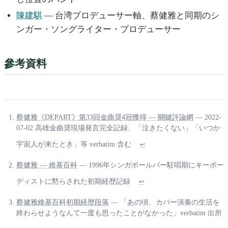
陳建騏
— 台湾プロデューサー軸、蔡健雅と同期のシ
ンガー・ソングライター・プロデューサー
參考資料
蔡健雅《DEPART》第33回金曲奨4冠獲得 — 關鍵評論網
— 2022-
07-02 高雄金曲奨現場発言完全記録、「泣きたくない」「いつか
宇宙人が来たとき」等 verbatim 含む
↩
蔡健雅 — 維基百科
— 1996年シンガポールバー駐唱期にキーボー
ディストに黙らされた初期経歴記録
↩
蔡健雅維基百科初期経歴段落
— 「あの頃、カバー演奏の生活を
終わらせようなんて一度も思ったことがなかった」verbatim 出所