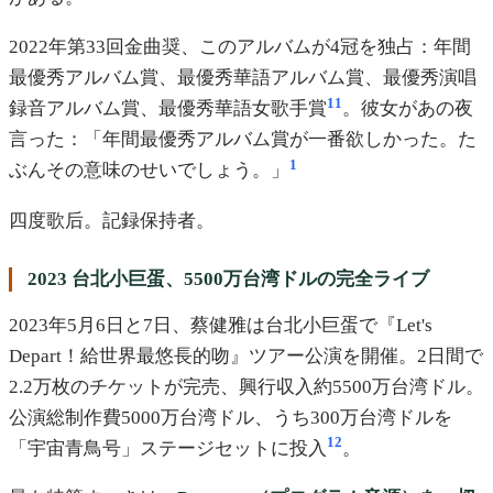
2022年第33回金曲奨、このアルバムが4冠を独占：年間
最優秀アルバム賞、最優秀華語アルバム賞、最優秀演唱
11
録音アルバム賞、最優秀華語女歌手賞
。彼女があの夜
言った：「年間最優秀アルバム賞が一番欲しかった。た
1
ぶんその意味のせいでしょう。」
四度歌后。記録保持者。
2023 台北小巨蛋、5500万台湾ドルの完全ライブ
2023年5月6日と7日、蔡健雅は台北小巨蛋で『Let's
Depart！給世界最悠長的吻』ツアー公演を開催。2日間で
2.2万枚のチケットが完売、興行収入約5500万台湾ドル。
公演総制作費5000万台湾ドル、うち300万台湾ドルを
12
「宇宙青鳥号」ステージセットに投入
。