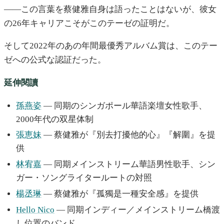
——この言葉を蔡健雅自身は語ったことはないが、彼女
の26年キャリアこそがこのテーゼの証明だ。
そして2022年のあの年間最優秀アルバム賞は、このテー
ゼへの公式な認証だった。
延伸閱讀
孫燕姿
— 同期のシンガポール華語楽壇女性歌手、
2000年代の双星体制
張恵妹
— 蔡健雅が『別去打擾他的心』『解圍』を提
供
林宥嘉
— 同期メインストリーム華語男性歌手、シン
ガー・ソングライタールートの対照
楊丞琳
— 蔡健雅が『孤獨是一種安全感』を提供
Hello Nico
— 同期インディー／メインストリーム橋渡
し位置のバンド