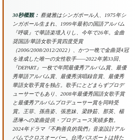
30秒概観：
蔡健雅はシンガポール人、1975年シ
ンガポール生まれ、1999年最初の国語アルバム
『呼吸』で華語楽壇入りし、今年で26年。金曲
奨国語/華語女歌手賞四度受賞
（2006/2008/2012/2022）、かつ一晩で金曲奨4冠
を達成した唯一の女性歌手——2022年第33回、
『DEPART』一枚で年間最優秀アルバム賞、最優
秀華語アルバム賞、最優秀演唱録音賞、最優秀
華語女歌手賞を独占。歌手にとどまらずプロデ
ューサーでもあり、2008年最優秀国語女歌手賞
と最優秀アルバムプロデューサー賞を同時受
賞。王菲、孫燕姿、張恵妹、梁静茹、那英、楊
丞琳への楽曲提供・プロデュース実績多数。
2024年ドラマ『不夠善良的我們』音楽設計アル
バムでクロスオーバー。台湾パスポートは持た