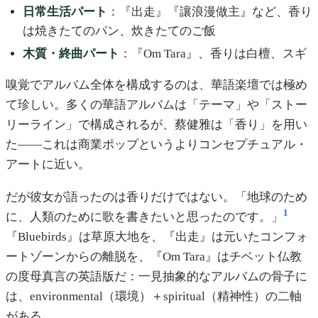
日常生活パート
：『出走』『讓浪漫做主』など、香り
は焼きたてのパン、炊きたてのご飯
木質・終曲パート
：『Om Tara』、香りは白檀、スギ
嗅覚でアルバム全体を構成するのは、華語楽壇では極め
て珍しい。多くの華語アルバムは「テーマ」や「ストー
リーライン」で構成されるが、蔡健雅は「香り」を用い
た——これは商業ポップというよりコンセプチュアル・
アートに近い。
だが彼女が語ったのは香りだけではない。「地球のため
1
に、人類のために歌を書きたいと思ったのです。」
『Bluebirds』は草原大地を、『出走』は元いたコンフォ
ートゾーンからの離脱を、『Om Tara』はチベット仏教
の度母真言の英語版だ：一見抽象的なアルバムの骨子に
は、environmental（環境）＋spiritual（精神性）の二軸
がある。