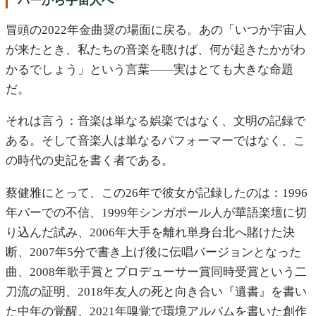
バーから宇宙人へ
冒頭の2022年金曲奨の場面に戻る。あの「いつか宇宙人
が来たとき、私たちの音楽を聴けば、何が起きたかがわ
かるでしょう」という言葉——実はとても大きな命題
だ。
それは言う：音楽は単なる娯楽ではなく、文明の記録で
ある。そして音楽人は単なるパフォーマーではなく、こ
の時代の史記を書く者である。
蔡健雅にとって、この26年で彼女が記録したのは：1996
年バーでの不信、1999年シンガポール人が華語楽壇に切
り込んだ試み、2006年大手を離れ単身台北へ賭けた決
断、2007年5分で書き上げ後に伝唱バージョンとなった
曲、2008年歌手賞とプロデューサー賞同時受賞という二
刀流の証明、2018年友人の死と向き合い『遺書』を書い
た中年の覚醒、2021年嗅覚で環境アルバムを書いた創作