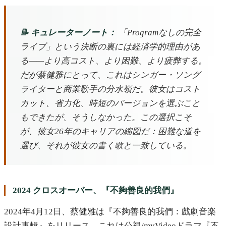
📝 キュレーターノート：
「Programなしの完全
ライブ」という決断の裏には経済学的理由があ
る——より高コスト、より困難、より疲弊する。
だが蔡健雅にとって、これはシンガー・ソング
ライターと商業歌手の分水嶺だ。彼女はコスト
カット、省力化、時短のバージョンを選ぶこと
もできたが、そうしなかった。この選択こそ
が、彼女26年のキャリアの縮図だ：困難な道を
選び、それが彼女の書く歌と一致している。
2024 クロスオーバー、『不夠善良的我們』
2024年4月12日、蔡健雅は『不夠善良的我們：戲劇音楽
設計專輯』をリリース。これは公視/myVideoドラマ『不