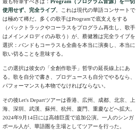
最も特筆すべきは：
Program（プログラム音源）を一切
使用せず、完全ライブ
。これは現代の華語コンサートで
は極めて稀だ。多くの歌手はProgramで底支えをする
（バックトラックやコーラスをプログラム再生し、歌手
はメインメロディのみ歌う）が、蔡健雅は完全ライブを
選択：バンドもコーラスも全曲を本当に演奏し、本当に
歌い切ることを意味する。
この選択は彼女の「全創作歌手」哲学の延長線上にあ
る。歌を自分で書き、プロデュースも自分でやるなら、
パフォーマンスも本物でなければならない。
その後Let's Departツアーは香港、広州、成都、北京、上
海、深圳、武漢、蘇州、杭州、廈門、重慶などへ拡大。
2024年9月14日には高雄巨蛋で追加公演。一人のシンガ
ポール人が、華語圏を主場としてツアーを行った。