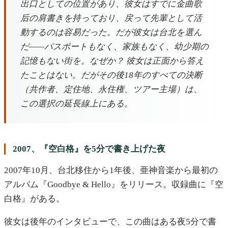
出口としての位置があり、彼女はすでに金曲歌
后の肩書きを持っており、戻って先輩として活
動するのは容易だった。だが彼女は台北を選ん
だ——パスポートもなく、家族もなく、幼少期の
記憶もない街を。なぜか？ 彼女は正面から答え
たことはない。だがその後18年のすべての決断
（共作者、定住地、永住権、ツアー主場）は、
この選択の延長線上にある。
2007、『空白格』を5分で書き上げた夜
2007年10月、台北移住から1年後、亜神音楽から最初の
アルバム『Goodbye & Hello』をリリース。収録曲に『空
白格』がある。
彼女は後年のインタビューで、この曲はある夜5分で書