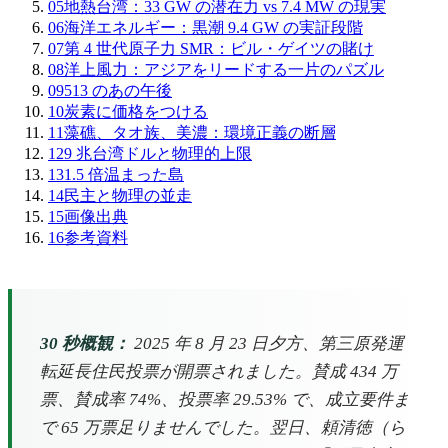
05
地熱台湾：33 GW の潜在力 vs 7.4 MW の現実
06
海洋エネルギー：黒潮 9.4 GW の実証段階
07
第 4 世代原子力 SMR：ビル・ゲイツの賭け
08
洋上風力：アジアをリードする一片のパズル
09
513 のあの午後
10
炭素に価格をつける
11
藻礁、タオ族、美濃：環境正義の断層
12
9 兆台湾ドルと物理的上限
13
1.5 倍温まった島
14
民主と物理の並走
15
画像出典
16
参考資料
30 秒概観：
2025 年 8 月 23 日夕方、第三原発運
転延長住民投票が開票されました。賛成 434 万
票、賛成率 74%、投票率 29.53% で、成立要件ま
で 65 万票足りませんでした。翌日、頼清徳（ら