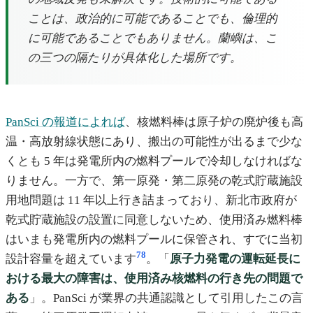
ことは、政治的に可能であることでも、倫理的
に可能であることでもありません。蘭嶼は、こ
の三つの隔たりが具体化した場所です。
PanSci の報道によれば
、核燃料棒は原子炉の廃炉後も高
温・高放射線状態にあり、搬出の可能性が出るまで少な
くとも 5 年は発電所内の燃料プールで冷却しなければな
りません。一方で、第一原発・第二原発の乾式貯蔵施設
用地問題は 11 年以上行き詰まっており、新北市政府が
乾式貯蔵施設の設置に同意しないため、使用済み燃料棒
はいまも発電所内の燃料プールに保管され、すでに当初
7
8
設計容量を超えています
。「
原子力発電の運転延長に
おける最大の障害は、使用済み核燃料の行き先の問題で
ある
」。PanSci が業界の共通認識として引用したこの言