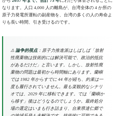
から
2057 年まで、合計 75 年
にわたり保管されることに
なります。人口 4,000 人の離島が、台湾全体の 4 か所の
原子力発電所運転の副産物を、台湾の多くの人の寿命よ
りも長い時間、引き受けるのです。
⚠️
論争的視点
：原子力推進派はしばしば「放射
性廃棄物は技術的には解決可能で、政治的抵抗
があるだけだ」と言います。しかし、放射性廃
棄物の問題は最初から時間軸にあります。蘭嶼
では 1982 年からすでに 44 年が経ち、約束は一
度も履行されていません。最も楽観的なシナリ
オでは、2029 年に移転できます。では「蘭嶼か
ら移す」後はどうなるのでしょうか。最終処分
場の選定はいまも行き詰まり、台東県達仁郷で
の地域反発も未解決です。技術的に可能である