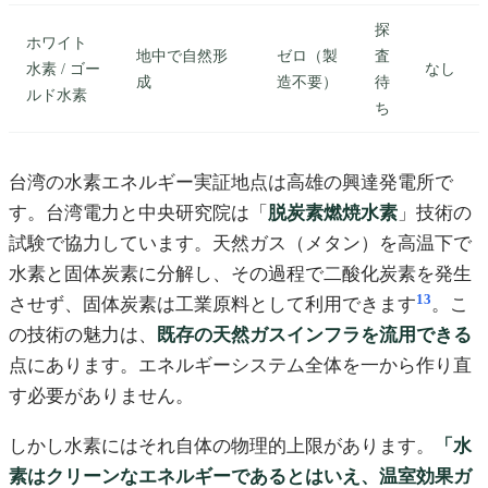
探
ホワイト
地中で自然形
ゼロ（製
査
水素 / ゴー
なし
成
造不要）
待
ルド水素
ち
台湾の水素エネルギー実証地点は高雄の興達発電所で
す。台湾電力と中央研究院は「
脱炭素燃焼水素
」技術の
試験で協力しています。天然ガス（メタン）を高温下で
水素と固体炭素に分解し、その過程で二酸化炭素を発生
13
させず、固体炭素は工業原料として利用できます
。こ
の技術の魅力は、
既存の天然ガスインフラを流用できる
点にあります。エネルギーシステム全体を一から作り直
す必要がありません。
しかし水素にはそれ自体の物理的上限があります。
「水
素はクリーンなエネルギーであるとはいえ、温室効果ガ