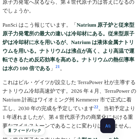
原子力発電へ戻るなら、第 4 世代原子力は答えになるの
でしょうか。
PanSci はこう報じています。「
Natrium 原子炉と従来型
原子力発電所の最大の違いは冷却材にある。従来型原子
炉は冷却材に水を用いるが、Natrium は液体金属ナトリ
ウムを用いる。ナトリウムは沸点が高く、より高温で運
転できるため反応効率を高める。ナトリウムの熱伝導率
21
は水の 100 倍である
」
。
これはビル・ゲイツが設立した TerraPower 社が主導する
ナトリウム冷却高速炉です。2026 年 4 月、TerraPower の
Natrium 計画はワイオミング州 Kemmerer 市で正式に着
22
工し、2030 年の完成を予定しています
。当初予定より
1 年遅れましたが、第 4 世代原子力の商業化における重
要なマイルストーンであることに変わりはありません。
🧬 フィードバック