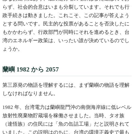
らず、社会的合意はいまも分裂しています。それでも行
政手続きは動きました。これこそ、この記事が答えよう
とする問いです。民主的な投票があることを否決したに
もかかわらず、行政部門が同時にそれを進めるとき、台
湾のエネルギー政策は、いったい誰が決めているのでし
ょうか。
蘭嶼 1982 から 2057
第三原発の物語を理解するには、まず蘭嶼の物語を理解
しなければなりません。
1982 年、台湾電力は蘭嶼龍門沖の南側海岸線に低レベル
放射性廃棄物貯蔵場を稼働させました。当時、タオ族
（達悟族）の住民には「魚の缶詰工場」だと説明されて
いました。この説明はのちに、台湾の環境正義史で最も