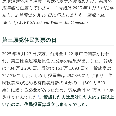
屏東恒春の第三原発（馬鞍山原子力発電所）は、南湾の
海岸線に位置しています。1 号機は 2025 年 1 月 1 日に停
止し、2 号機は 5 月 17 日に停止しました。画像：M.
Weitzel, CC BY-SA 3.0, via Wikimedia Commons
第三原発住民投票の日
2025 年 8 月 23 日夕方、台湾全土 22 県市で開票が行わ
れ、第三原発運転延長住民投票の結果が出ました。賛成
は 434 万 2,206 票、反対は 151 万 1,693 票で、賛成率は
74.17% でした。しかし投票率は 29.53% にとどまり、住
民投票法が定める有権者総数の 4 分の 1（500 万 523
票）に達する必要があったため、賛成票は 65 万 8,317 票
1
足りませんでした
。
賛成した人は反対した人の 2 倍以上
いたのに、住民投票は成立しませんでした。