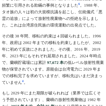
6
頻繁に引用される欺瞞の事例となりました
。1988 年、
タオ族の人々は初の大規模抗議を起こし、伝統儀式「悪
霊の追放」によって放射性廃棄物への拒絶を示しまし
た。これは台湾原住民族の環境運動の出発点でした。
その後 38 年間、移転の約束は 4 回破られました。1996
年、政府は 2002 年までの移転を約束しましたが、2002
年に初めて反故にされました。その後、2016 年、2019
年、2023 年にもそれぞれ延期されました。2024 年時点
で、蘭嶼貯蔵場には累計
97,672 本
の低レベル放射性廃棄
物が保管されています。原能会は台湾電力に 2029 年ま
での移転完了を求めていますが、移転先はいまだ決まっ
4
ていません
。
もし 2029 年にまた期限が破られれば（業界では広くそ
う予想されています）、蘭嶼の放射性廃棄物は 1982 年