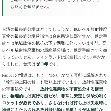
も答えを知りません。
台湾の最終処分場はどうでしょうか。低レベル放射性廃
棄物の最終処分場候補地は台東県達仁郷ですが、選定手
11
続きは地域政治の抵抗の下で困難に陥っています
。高
レベル放射性廃棄物の最終処分場は、選定手続きすら始
まっていません。フィンランドは試運転まで 50 年かか
りました。台湾は
ゼロ年
です。
PanSci の報道は、もう一つの、かつて真剣に議論された
「物理的上限の解」も取り上げています。放射性廃棄物
の宇宙処分です。「
放射性廃棄物を宇宙処分する構想
は、物理的には実行可能だが、非常に安定し保険の利く
ロケットが必要であり、さもなければ打ち上げ失敗時に
地球にもたらされる放射能汚染は見積もりが困難にな