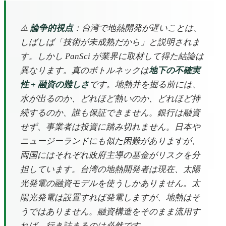
⚠️
論争的視点
：台湾で地熱開発が遅いことは、
しばしば「技術が未成熟だから」と説明されま
す。しかし PanSci が業界に取材して得た結論は
異なります。真のボトルネックは
地下の不確実
性 + 融資の難しさ
です。地熱井を掘る前には、
水が出るのか、どれほど熱いのか、どれほど持
続するのか、誰も保証できません。銀行は融資
せず、事業者は投資に踏み切れません。日本や
ニュージーランドにも似た困難がありますが、
両国にはそれぞれ政府主導の基金がリスクを分
担しています。台湾の地熱開発者は現在、太陽
光発電の融資モデルを使うしかありません。太
陽光発電は設置すれば発電しますが、地熱はそ
うではありません。融資構造をそのまま流用す
れば、行き詰まるのは必然です。