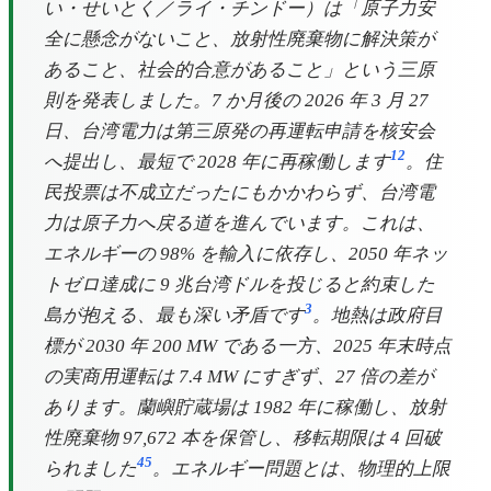
い・せいとく／ライ・チンドー）は「原子力安
全に懸念がないこと、放射性廃棄物に解決策が
あること、社会的合意があること」という三原
則を発表しました。7 か月後の 2026 年 3 月 27
日、台湾電力は第三原発の再運転申請を核安会
1
2
へ提出し、最短で 2028 年に再稼働します
。住
民投票は不成立だったにもかかわらず、台湾電
力は原子力へ戻る道を進んでいます。これは、
エネルギーの 98% を輸入に依存し、2050 年ネッ
トゼロ達成に 9 兆台湾ドルを投じると約束した
3
島が抱える、最も深い矛盾です
。地熱は政府目
標が 2030 年 200 MW である一方、2025 年末時点
の実商用運転は 7.4 MW にすぎず、27 倍の差が
あります。蘭嶼貯蔵場は 1982 年に稼働し、放射
性廃棄物 97,672 本を保管し、移転期限は 4 回破
4
5
られました
。エネルギー問題とは、物理的上限