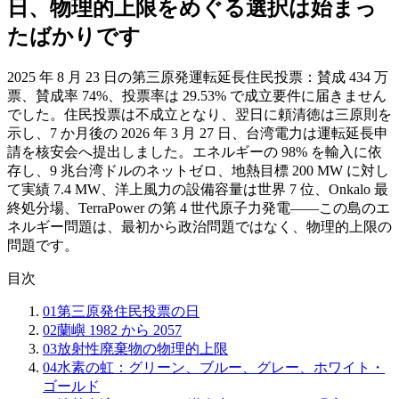
日、物理的上限をめぐる選択は始まっ
たばかりです
2025 年 8 月 23 日の第三原発運転延長住民投票：賛成 434 万
票、賛成率 74%、投票率は 29.53% で成立要件に届きません
でした。住民投票は不成立となり、翌日に頼清徳は三原則を
示し、7 か月後の 2026 年 3 月 27 日、台湾電力は運転延長申
請を核安会へ提出しました。エネルギーの 98% を輸入に依
存し、9 兆台湾ドルのネットゼロ、地熱目標 200 MW に対し
て実績 7.4 MW、洋上風力の設備容量は世界 7 位、Onkalo 最
終処分場、TerraPower の第 4 世代原子力発電――この島のエ
ネルギー問題は、最初から政治問題ではなく、物理的上限の
問題です。
目次
01
第三原発住民投票の日
02
蘭嶼 1982 から 2057
03
放射性廃棄物の物理的上限
04
水素の虹：グリーン、ブルー、グレー、ホワイト・
ゴールド