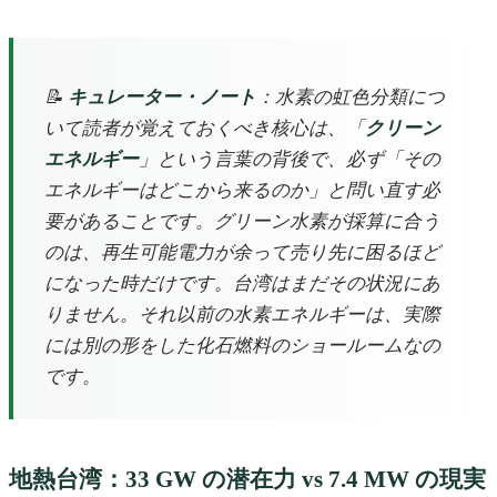
📝
キュレーター・ノート
：水素の虹色分類につ
いて読者が覚えておくべき核心は、「
クリーン
エネルギー
」という言葉の背後で、必ず「その
エネルギーはどこから来るのか」と問い直す必
要があることです。グリーン水素が採算に合う
のは、再生可能電力が余って売り先に困るほど
になった時だけです。台湾はまだその状況にあ
りません。それ以前の水素エネルギーは、実際
には別の形をした化石燃料のショールームなの
です。
地熱台湾：33 GW の潜在力 vs 7.4 MW の現実