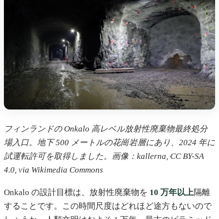
フィンランドの Onkalo 高レベル放射性廃棄物最終処分
場入口。地下 500 メートルの花崗岩層にあり、2024 年に
試運転許可を取得しました。画像：kallerna, CC BY-SA
4.0, via Wikimedia Commons
Onkalo の設計目標は、放射性廃棄物を
10 万年以上
隔離
することです。この時間尺度はどれほど途方もないので