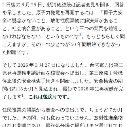
2 日後の 8 月 25 日、頼清徳総統は記者会見を開き、回答
を示しました。原子力発電を再開するには、「原子力安
全に懸念がないこと、放射性廃棄物に解決策があるこ
と、社会的合意があること」という三つの関門を通過し
2
なければならない、というものです
。もっともらしく聞
こえますが、その一つひとつが 50 年間解決できなかっ
た問題です。
そして 2026 年 3 月 27 日になりました。台湾電力は第三
原発再運転申請計画を核安会へ提出し、第三原発 1 号機
停止後の安全検査手続きを開始しました。安全検査の期
間は約 18 か月と見込まれ、最短で 2028 年に再稼働が完
1
了します
。
これは後戻りです。
住民投票の開票から審査への提出まで、ちょうど 7 か月
でした。その間、何も変わっていません。放射性廃棄物
はなお蘭嶼にあり、最終処分場の場所はまだ選ばれてお