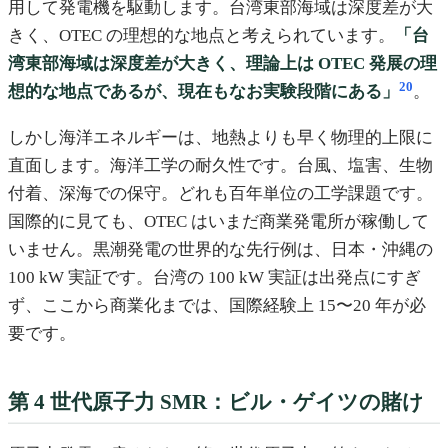
用して発電機を駆動します。台湾東部海域は深度差が大
きく、OTEC の理想的な地点と考えられています。
「台
湾東部海域は深度差が大きく、理論上は OTEC 発展の理
20
想的な地点であるが、現在もなお実験段階にある」
。
しかし海洋エネルギーは、地熱よりも早く物理的上限に
直面します。海洋工学の耐久性です。台風、塩害、生物
付着、深海での保守。どれも百年単位の工学課題です。
国際的に見ても、OTEC はいまだ商業発電所が稼働して
いません。黒潮発電の世界的な先行例は、日本・沖縄の
100 kW 実証です。台湾の 100 kW 実証は出発点にすぎ
ず、ここから商業化までは、国際経験上 15〜20 年が必
要です。
第 4 世代原子力 SMR：ビル・ゲイツの賭け