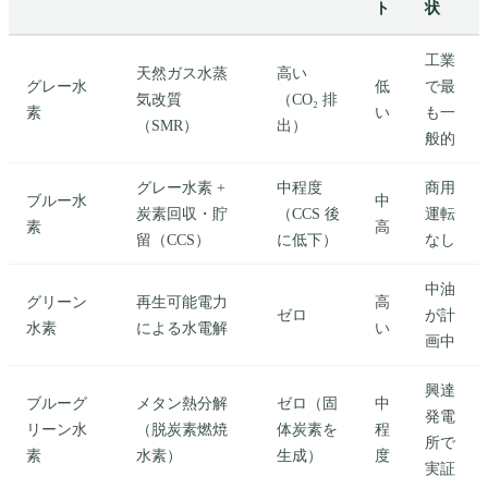
ト
状
工業
天然ガス水蒸
高い
グレー水
低
で最
気改質
（CO₂ 排
素
い
も一
（SMR）
出）
般的
グレー水素 +
中程度
商用
ブルー水
中
炭素回収・貯
（CCS 後
運転
素
高
留（CCS）
に低下）
なし
中油
グリーン
再生可能電力
高
ゼロ
が計
水素
による水電解
い
画中
興達
ブルーグ
メタン熱分解
ゼロ（固
中
発電
リーン水
（脱炭素燃焼
体炭素を
程
所で
素
水素）
生成）
度
実証