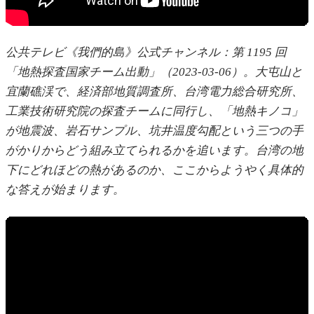
公共テレビ《我們的島》公式チャンネル：第 1195 回
「地熱探査国家チーム出動」（2023-03-06）。大屯山と
宜蘭礁渓で、経済部地質調査所、台湾電力総合研究所、
工業技術研究院の探査チームに同行し、「地熱キノコ」
が地震波、岩石サンプル、坑井温度勾配という三つの手
がかりからどう組み立てられるかを追います。台湾の地
下にどれほどの熱があるのか、ここからようやく具体的
な答えが始まります。