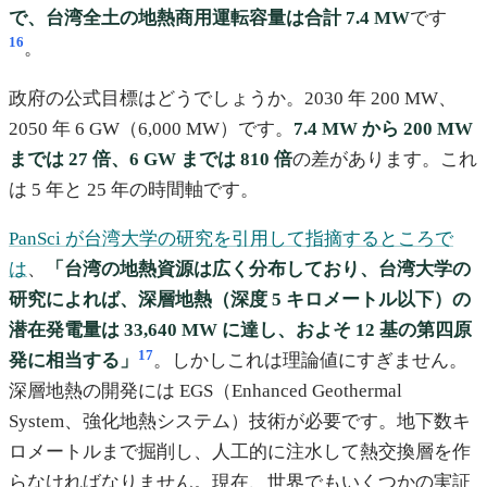
で、台湾全土の地熱商用運転容量は合計 7.4 MW
です
16
。
政府の公式目標はどうでしょうか。2030 年 200 MW、
2050 年 6 GW（6,000 MW）です。
7.4 MW から 200 MW
までは 27 倍、6 GW までは 810 倍
の差があります。これ
は 5 年と 25 年の時間軸です。
PanSci が台湾大学の研究を引用して指摘するところで
は
、
「台湾の地熱資源は広く分布しており、台湾大学の
研究によれば、深層地熱（深度 5 キロメートル以下）の
潜在発電量は 33,640 MW に達し、およそ 12 基の第四原
17
発に相当する」
。しかしこれは理論値にすぎません。
深層地熱の開発には EGS（Enhanced Geothermal
System、強化地熱システム）技術が必要です。地下数キ
ロメートルまで掘削し、人工的に注水して熱交換層を作
らなければなりません。現在、世界でもいくつかの実証