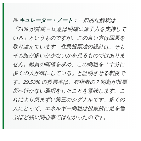
📝
キュレーター・ノート
：一般的な解釈は
「74% が賛成 = 民意は明確に原子力を支持して
いる」というものですが、この言い方は因果を
取り違えています。住民投票法の設計は、そも
そも誰が多いか少ないかを見るものではありま
せん。動員の閾値を求め、この問題を「十分に
多くの人が気にしている」と証明させる制度で
す。29.53% の投票率は、有権者の 7 割超が投票
所へ行かない選択をしたことを意味します。こ
れはより気まずい第三のシグナルです。多くの
人にとって、エネルギー問題は投票所に足を運
ぶほど強い関心事ではなかったのです。