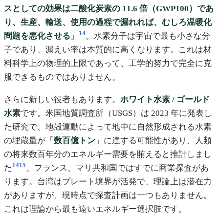
スとしての効果は二酸化炭素の 11.6 倍（GWP100）であ
り、生産、輸送、使用の過程で漏れれば、むしろ温暖化
14
問題を悪化させる
」
。水素分子は宇宙で最も小さな分
子であり、漏えい率は本質的に高くなります。これは材
料科学上の物理的上限であって、工学的努力で完全に克
服できるものではありません。
さらに新しい役者もあります。
ホワイト水素 / ゴールド
水素
です。米国地質調査所（USGS）は 2023 年に発表し
た研究で、地殻運動によって地中に自然形成される水素
の埋蔵量が「
数百億トン
」に達する可能性があり、人類
の将来数百年分のエネルギー需要を賄えると推計しまし
14
15
た
。フランス、マリ共和国ではすでに商業探査があ
ります。台湾はプレート境界が活発で、理論上は潜在力
がありますが、現時点で探査計画は一つもありません。
これは理論から最も遠いエネルギー選択肢です。