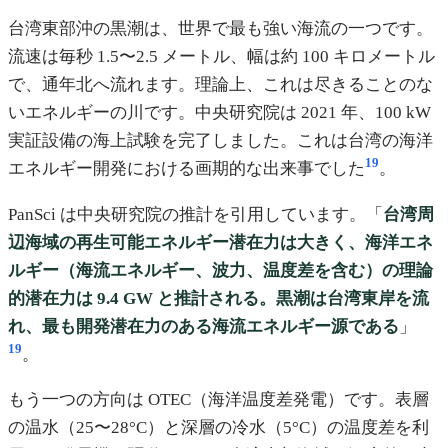
台湾東部沖の黒潮は、世界で最も強い海流の一つです。
流速は毎秒 1.5〜2.5 メートル、幅は約 100 キロメートル
で、通年北へ流れます。理論上、これは尽きることのな
いエネルギーの川です。中央研究院は 2021 年、100 kW
実証設備の海上試験を完了しました。これは台湾の海洋
19
エネルギー開発における画期的な出来事でした
。
PanSci は中央研究院の推計を引用しています。「
台湾周
辺海域の再生可能エネルギー潜在力は大きく、海洋エネ
ルギー（海流エネルギー、波力、温度差を含む）の理論
的潜在力は 9.4 GW と推計される。黒潮は台湾東岸を流
れ、最も開発潜在力のある海流エネルギー源である
」
19
。
もう一つの方向は OTEC（海洋温度差発電）です。表層
の温水（25〜28°C）と深層の冷水（5°C）の温度差を利