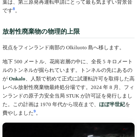
葉は、第三原発再運転申請にとって最も気まずい背景音
8
です
。
放射性廃棄物の物理的上限
視点をフィンランド南部の Olkiluoto 島へ移します。
地下 500 メートル、花崗岩層の中に、全長 5 キロメート
ルのトンネルが掘られています。トンネルの先にあるの
が
Onkalo
、人類で初めて正式に試運転許可を取得した高
レベル放射性廃棄物最終処分場です。2024 年 8 月、フィ
ンランドの原子力安全当局 STUK が許可証を発行しまし
た。この計画は 1970 年代から現在まで、
ほぼ半世紀
を
9
費やしました
。