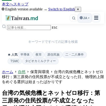
本文へスキップ
🌐 English version available →
Switch to English
✕
Taiwan
.md
☰
🌐
JA
▾
ESC
キーワードですべての記事を検索
半導体
夜市
原住民族
二・二八事件
🔥 人気
タピオカミルクティー
TSMC
ホーム
自然
保育與環境
台湾の気候危機とネットゼロ
移行：第三原発の住民投票が不成立となった日、物理的上限
をめぐる選択は始まったばかりです
台湾の気候危機とネットゼロ移行：第
三原発の住民投票が不成立となった