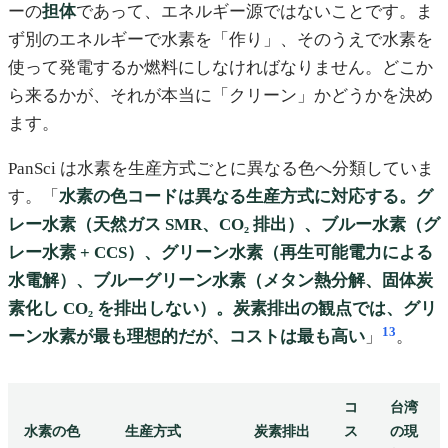
ーの
担体
であって、エネルギー源ではないことです。ま
ず別のエネルギーで水素を「作り」、そのうえで水素を
使って発電するか燃料にしなければなりません。どこか
ら来るかが、それが本当に「クリーン」かどうかを決め
ます。
PanSci は水素を生産方式ごとに異なる色へ分類していま
す。「
水素の色コードは異なる生産方式に対応する。グ
レー水素（天然ガス SMR、CO₂ 排出）、ブルー水素（グ
レー水素 + CCS）、グリーン水素（再生可能電力による
水電解）、ブルーグリーン水素（メタン熱分解、固体炭
素化し CO₂ を排出しない）。炭素排出の観点では、グリ
13
ーン水素が最も理想的だが、コストは最も高い
」
。
コ
台湾
水素の色
生産方式
炭素排出
ス
の現