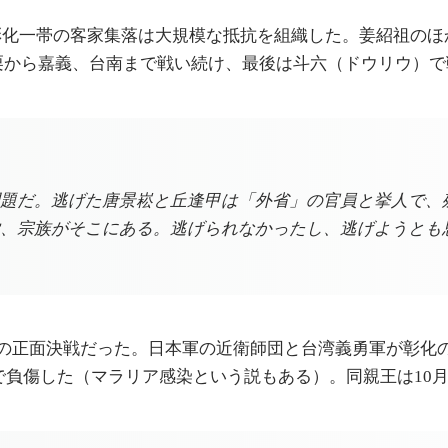
彰化一帯の客家集落は大規模な抵抗を組織した。姜紹祖のほ
栗から嘉義、台南まで戦い続け、最後は斗六（ドウリウ）で
題だ。逃げた唐景崧と丘逢甲は「外省」の官員と挙人で、
、宗族がそこにある。逃げられなかったし、逃げようとも
模の正面決戦だった。日本軍の近衛師団と台湾義勇軍が彰化
で負傷した（マラリア感染という説もある）。同親王は10月