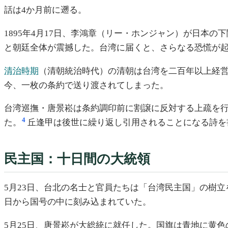
話は4か月前に遡る。
1895年4月17日、李鴻章（リー・ホンジャン）が日本
と朝廷全体が震撼した。台湾に届くと、さらなる恐慌が
清治時期
（清朝統治時代）の清朝は台湾を二百年以上経
今、一枚の条約で送り渡されてしまった。
台湾巡撫・唐景崧は条約調印前に割譲に反対する上疏を
4
た。
丘逢甲は後世に繰り返し引用されることになる詩を
民主国：十日間の大統領
5月23日、台北の名士と官員たちは「台湾民主国」の樹
日から国号の中に刻み込まれていた。
5月25日、唐景崧が大総統に就任した。国旗は青地に黄