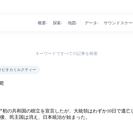
概要
探索
地図
データ
サウンドスケー
▾
▾
▾
▾
キーワードですべての記事を検索
タピオカミルクティー
間
ア初の共和国の樹立を宣言したが、大統領はわずか10日で逃亡
日後、民主国は消え、日本統治が始まった。