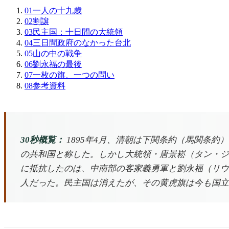
01
一人の十九歳
02
割譲
03
民主国：十日間の大統領
04
三日間政府のなかった台北
05
山の中の戦争
06
劉永福の最後
07
一枚の旗、一つの問い
08
参考資料
30秒概覧：
1895年4月、清朝は下関条約（馬関条
の共和国と称した。しかし大統領・唐景崧（タン・ジ
に抵抗したのは、中南部の客家義勇軍と劉永福（リウ・
人だった。民主国は消えたが、その黄虎旗は今も国立