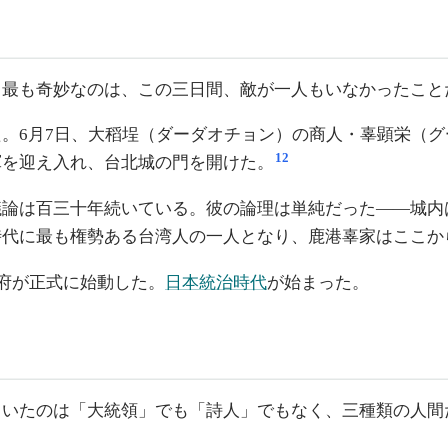
。最も奇妙なのは、この三日間、敵が一人もいなかったこと
。6月7日、大稻埕（ダーダオチョン）の商人・辜顕栄（
12
軍を迎え入れ、台北城の門を開けた。
議論は百三十年続いている。彼の論理は単純だった——城内
時代に最も権勢ある台湾人の一人となり、鹿港辜家はここか
督府が正式に始動した。
日本統治時代
が始まった。
ていたのは「大統領」でも「詩人」でもなく、三種類の人間