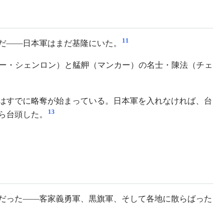
11
だ——日本軍はまだ基隆にいた。
グー・シェンロン）と艋舺（マンカー）の名士・陳法（チェ
はすでに略奪が始まっている。日本軍を入れなければ、台
13
ら台頭した。
だった——客家義勇軍、黒旗軍、そして各地に散らばった