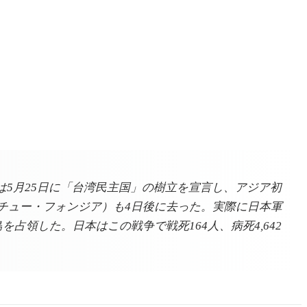
は5月25日に「台湾民主国」の樹立を宣言し、アジア初
チュー・フォンジア）も4日後に去った。実際に日本軍
領した。日本はこの戦争で戦死164人、病死4,642