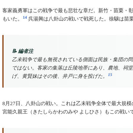
客家義勇軍はこの戦争で最も悲壮な章だ。新竹・苗栗・
14
もいた。
呉湯興は八卦山の戦いで戦死した。徐驤は苗
📝 編者注
乙未戦争で最も無視されている側面は民族・集団の問
ではない。客家の集落は丘陵地帯にあり、農地、祠堂
15
げ、黄賢妹はその後、井戸に身を投げた。
8月27日、八卦山の戦い。これは乙未戦争全体で最大規
宮能久親王（きたしらかわのみや よしひさ）もこの戦い