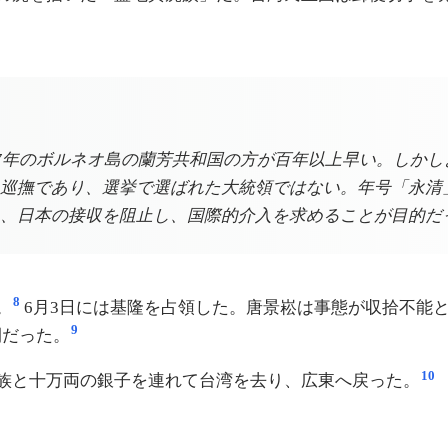
77年のボルネオ島の蘭芳共和国の方が百年以上早い。しか
巡撫であり、選挙で選ばれた大統領ではない。年号「永清
、日本の接収を阻止し、国際的介入を求めることが目的だ
8
。
6月3日には基隆を占領した。唐景崧は事態が収拾不能
9
間だった。
10
家族と十万両の銀子を連れて台湾を去り、広東へ戻った。