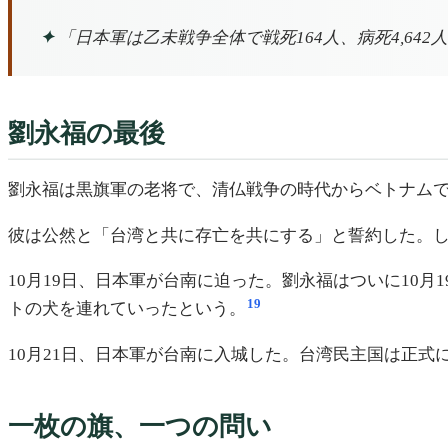
✦
「日本軍は乙未戦争全体で戦死164人、病死4,64
劉永福の最後
劉永福は黒旗軍の老将で、清仏戦争の時代からベトナム
彼は公然と「台湾と共に存亡を共にする」と誓約した。
10月19日、日本軍が台南に迫った。劉永福はついに10
19
トの犬を連れていったという。
10月21日、日本軍が台南に入城した。台湾民主国は正式に終
一枚の旗、一つの問い