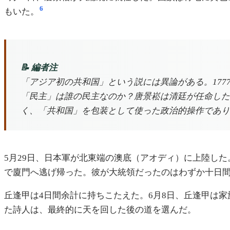
6
もいた。
📝 編者注
「アジア初の共和国」という説には異論がある。17
「民主」は誰の民主なのか？唐景崧は清廷が任命した
く、「共和国」を包装として使った政治的操作であり
5月29日、日本軍が北東端の澳底（アオディ）に上陸した
で廈門へ逃げ帰った。彼が大統領だったのはわずか十日
丘逢甲は4日間余計に持ちこたえた。6月8日、丘逢甲は
た詩人は、最終的に天を回した後の道を選んだ。