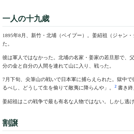
一人の十九歳
1895年8月、新竹・北埔（ベイプー）。姜紹祖（ジャ
た。
彼は軍人ではなかった。北埔の名家・姜家の若旦那で、
分の金と自分の人間を連れて山に入り、戦った。
7月下旬、尖筆山の戦いで日本軍に捕らえられた。獄中で
2
るべし、どうして生を偷りて敵夷に降らんや」。
書き終
姜紹祖はこの戦争で最も有名な人物ではない。しかし逃
割譲