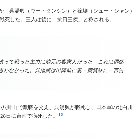
か、呉湯興（ウー・タンシン）と徐驤（シュー・シャン）
戦死した。三人は後に「抗日三傑」と称される。
残って戦った主力は地元の客家人だった。これは偶然
思わなかった。呉湯興は出陣前に妻・黄賢妹に一言告
の八卦山で激戦を交え、呉湯興が戦死し、日本軍の北白川
16
28日に台南で病死した。