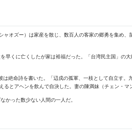
ン・シャオズー）は家産を散じ、数百人の客家の郷勇を集め、
父を早くに亡くしたが家は裕福だった。「台湾民主国」の大
彼は絶命詩を書いた。「辺戍の孤軍、一枝として自立す。
えるとアヘンを飲んで自決した。妻の陳満妹（チェン・マ
げなかった数少ない人間の一人だ。