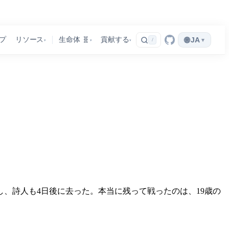
🌐
プ
リソース
生命体 🧬
貢献する
JA
▾
/
▾
▾
▾
し、詩人も4日後に去った。本当に残って戦ったのは、19歳の