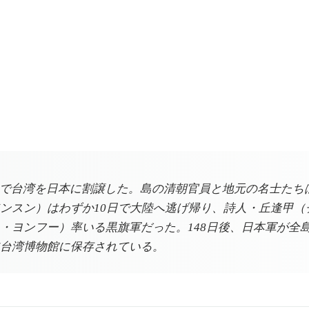
約）で台湾を日本に割譲した。島の清朝官員と地元の名士たち
ンスン）はわずか10日で大陸へ逃げ帰り、詩人・丘逢甲（
ヨンフー）率いる黒旗軍だった。148日後、日本軍が全島を占
台湾博物館に保存されている。