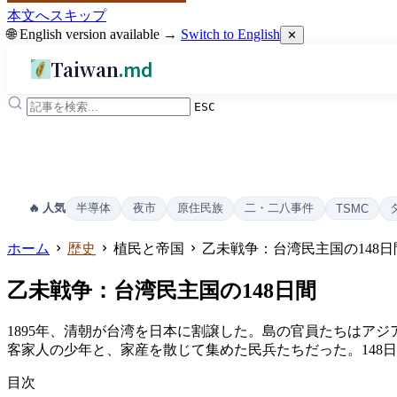
本文へスキップ
🌐 English version available →
Switch to English
✕
Taiwan
.md
ESC
半導体
夜市
原住民族
二・二八事件
🔥 人気
TSMC
ホーム
歴史
植民と帝国
乙未戦争：台湾民主国の148日
乙未戦争：台湾民主国の148日間
1895年、清朝が台湾を日本に割譲した。島の官員たちはアジ
客家人の少年と、家産を散じて集めた民兵たちだった。148
目次