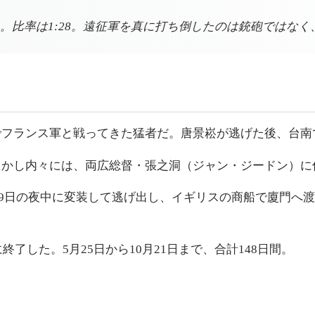
2人。比率は1:28。遠征軍を真に打ち倒したのは銃砲ではな
でフランス軍と戦ってきた猛者だ。唐景崧が逃げた後、台南
しかし内々には、両広総督・張之洞（ジャン・ジードン）に
月19日の夜中に変装して逃げ出し、イギリスの商船で廈門へ
了した。5月25日から10月21日まで、合計148日間。