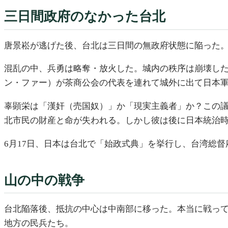
三日間政府のなかった台北
唐景崧が逃げた後、台北は三日間の無政府状態に陥った
混乱の中、兵勇は略奪・放火した。城内の秩序は崩壊した
ン・ファー）が茶商公会の代表を連れて城外に出て日本
辜顕栄は「漢奸（売国奴）」か「現実主義者」か？この
北市民の財産と命が失われる。しかし彼は後に日本統治
6月17日、日本は台北で「始政式典」を挙行し、台湾総
山の中の戦争
台北陥落後、抵抗の中心は中南部に移った。本当に戦っ
地方の民兵たち。