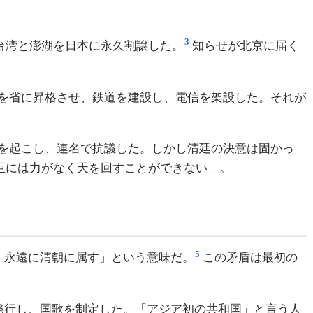
3
は台湾と澎湖を日本に永久割譲した。
知らせが北京に届く
を省に昇格させ、鉄道を建設し、電信を架設した。それが
を起こし、連名で抗議した。しかし清廷の決意は固かっ
臣には力がなく天を回すことができない」。
5
「永遠に清朝に属す」という意味だ。
この矛盾は最初の
発行し、国歌を制定した。「アジア初の共和国」と言う人