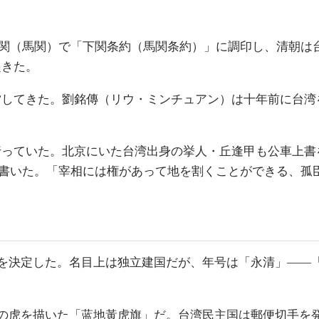
の下関（馬関）で「下関条約（馬関条約）」に調印し、清朝
起きた。
営してきた。劉銘傳（リウ・ミンチュアン）は十年前に台湾
行っていた。北京にいた台湾出身の挙人・丘逢甲も公車上書
書いた。「宰相には権があって地を割くことができる、孤
立を決定した。名目上は独立建国だが、年号は「永清」——
色の虎を描いた「蓝地黃虎旗」だ。台湾民主国は郵便切手を