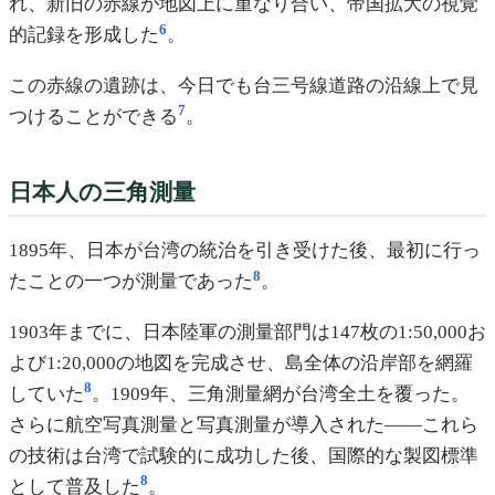
れ、新旧の赤線が地図上に重なり合い、帝国拡大の視覚
6
的記録を形成した
。
この赤線の遺跡は、今日でも台三号線道路の沿線上で見
7
つけることができる
。
日本人の三角測量
1895年、日本が台湾の統治を引き受けた後、最初に行っ
8
たことの一つが測量であった
。
1903年までに、日本陸軍の測量部門は147枚の1:50,000お
よび1:20,000の地図を完成させ、島全体の沿岸部を網羅
8
していた
。1909年、三角測量網が台湾全土を覆った。
さらに航空写真測量と写真測量が導入された——これら
の技術は台湾で試験的に成功した後、国際的な製図標準
8
として普及した
。