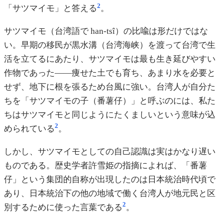
2
「サツマイモ」と答える
。
サツマイモ（台湾語で han-tsî）の比喩は形だけではな
い。早期の移民が黒水溝（台湾海峡）を渡って台湾で生
活を立てるにあたり、サツマイモは最も生き延びやすい
作物であった——痩せた土でも育ち、あまり水を必要と
せず、地下に根を張るため台風に強い。台湾人が自分た
ちを「サツマイモの子（番薯仔）」と呼ぶのには、私た
ちはサツマイモと同じようにたくましいという意味が込
2
められている
。
しかし、サツマイモとしての自己認識は実はかなり遅い
ものである。歴史学者許雪姫の指摘によれば、「番薯
仔」という集団的自称が出現したのは日本統治時代頃で
あり、日本統治下の他の地域で働く台湾人が地元民と区
2
別するために使った言葉である
。