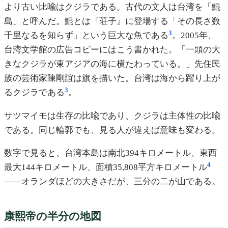
より古い比喩はクジラである。古代の文人は台湾を「鯤
島」と呼んだ。鯤とは『荘子』に登場する「その長さ数
3
千里なるを知らず」という巨大な魚である
。2005年、
台湾文学館の広告コピーにはこう書かれた。「一頭の大
きなクジラが東アジアの海に横たわっている。」先住民
族の芸術家陳剛誼は旗を描いた。台湾は海から躍り上が
3
るクジラである
。
サツマイモは生存の比喩であり、クジラは主体性の比喩
である。同じ輪郭でも、見る人が違えば意味も変わる。
数字で見ると、台湾本島は南北394キロメートル、東西
4
最大144キロメートル、面積35,808平方キロメートル
——オランダほどの大きさだが、三分の二が山である。
康熙帝の半分の地図