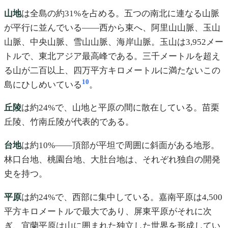
山地
は全島の約31%を占める。五つの南北に連なる山脈
が平行に並んでいる——西から東へ、阿里山山脈、玉山
山脈、中央山脈、雪山山脈、海岸山脈。玉山は3,952メー
トルで、東北アジア最高峰である。三千メートルを超え
る山が二百以上、四万平方キロメートルに満たないこの
10
島にひしめいている
。
丘陵
は約24%で、山地と平原の間に散在している。苗栗
丘陵、竹南丘陵が代表的である。
台地
は約10%——頂部が平坦で周囲に斜面がある地形。
林口台地、桃園台地、大肚台地は、それぞれ独自の開発
史を持つ。
平原
は約24%で、西部に集中している。嘉南平原は4,500
平方キロメートルで最大であり、屏東平原がそれに次
ぎ、宜蘭平原は山に囲まれた独立した世界を形成してい