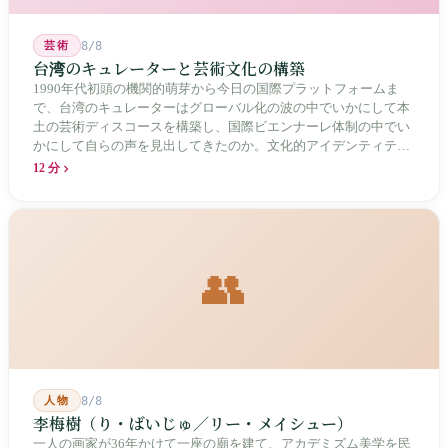
芸術
8/8
台湾のキュレーターと芸術文化の構築
1990年代初頭の機関的萌芽から今日の国際プラットフォームま
で、台湾のキュレーターはグローバル化の波の中でいかにして本
土の芸術ディスコースを構築し、国際ビエンナーレ体制の中でい
かにして自らの声を見出してきたのか。文化的アイデンティティ
と専門的制度の30年にわたる進化の歴史。
12 分
👥
人物
8/8
李梅樹（り・ばいじゅ／リー・メイシュー）
一人の画家が36年かけて一座の廟を建て、アカデミズム美学を民