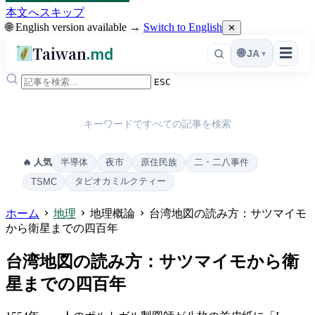
本文へスキップ
🌐 English version available →
Switch to English
✕
Taiwan
.md
☰
🌐
JA
▾
ESC
キーワードですべての記事を検索
半導体
夜市
原住民族
二・二八事件
🔥 人気
タピオカミルクティー
TSMC
ホーム
地理
地理概論
台湾地図の読み方：サツマイモ
から衛星までの四百年
台湾地図の読み方：サツマイモから衛
星までの四百年