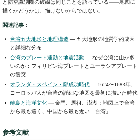
と防空識別圏の破線は同じことを語っている——地図に
描くかどうかは、描けないからではない。
関連記事
：
台湾五大地形と地理構造
— 五大地形の地質学的成因
と詳細な分布
台湾のプレート運動と地震活動
— なぜ台湾に山が多
いのか：フィリピン海プレートとユーラシアプレート
の衝突
オランダ・スペイン・鄭成功時代
— 1624〜1683年、
ヨーロッパ人が台湾の詳細な地図を最初に描いた時代
離島と海洋文化
— 金門、馬祖、澎湖：地図上で台湾
から最も遠く、中国から最も近い「台湾」
参考文献