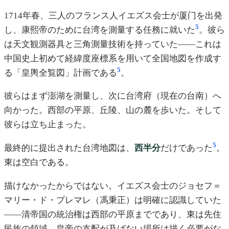
1714年春、三人のフランス人イエズス会士が厦门を出発
5
し、康熙帝のために台湾を測量する任務に就いた
。彼ら
は天文観測器具と三角測量技術を持っていた——これは
中国史上初めて経緯度座標系を用いて全国地図を作成す
5
る「皇輿全覧図」計画である
。
彼らはまず澎湖を測量し、次に台湾府（現在の台南）へ
向かった。西部の平原、丘陵、山の麓を歩いた。そして
彼らは立ち止まった。
5
最終的に提出された台湾地図は、
西半分
だけであった
。
東は空白である。
描けなかったからではない。イエズス会士のジョセフ＝
マリー・ド・プレマレ（馮秉正）は明確に認識していた
——清帝国の統治権は西部の平原までであり、東は先住
民族の領域、皇帝の支配が及ばない場所は描く必要がな