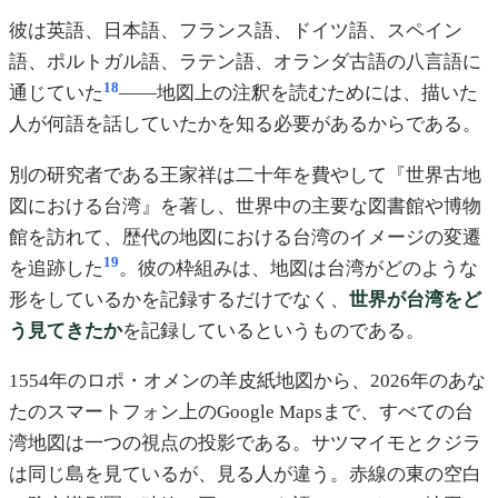
彼は英語、日本語、フランス語、ドイツ語、スペイン
語、ポルトガル語、ラテン語、オランダ古語の八言語に
18
通じていた
——地図上の注釈を読むためには、描いた
人が何語を話していたかを知る必要があるからである。
別の研究者である王家祥は二十年を費やして『世界古地
図における台湾』を著し、世界中の主要な図書館や博物
館を訪れて、歴代の地図における台湾のイメージの変遷
19
を追跡した
。彼の枠組みは、地図は台湾がどのような
形をしているかを記録するだけでなく、
世界が台湾をど
う見てきたか
を記録しているというものである。
1554年のロポ・オメンの羊皮紙地図から、2026年のあな
たのスマートフォン上のGoogle Mapsまで、すべての台
湾地図は一つの視点の投影である。サツマイモとクジラ
は同じ島を見ているが、見る人が違う。赤線の東の空白