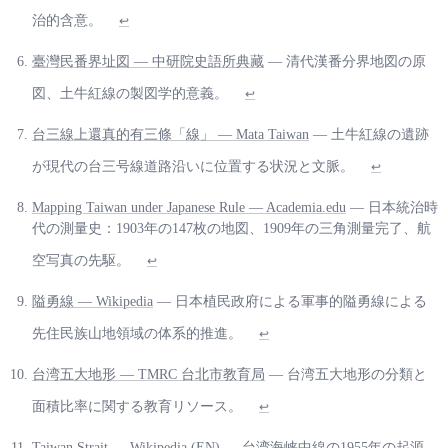
治的含意。
↩
臺灣民番界址図 — 中研院史語所典藏
— 清代漢番分界地図の原
図、土牛紅線の製図学的意義。
↩
台三線上還真的有三條「線」 — Mata Taiwan
— 土牛紅線の遺跡
が現代の台三号線道路沿いに位置する状況と文脈。
↩
Mapping Taiwan under Japanese Rule — Academia.edu
— 日本統治時
代の測量史：1903年の147枚の地図、1909年の三角測量完了、航
空写真の先駆。
↩
隘勇線 — Wikipedia
— 日本植民政府による軍事的隘勇線による
先住民族山地領域の体系的推進。
↩
台湾五大地形 — TMRC 台北市教育局
— 台湾五大地形の分類と
面積比率に関する教育リソース。
↩
Taiwan Strait — Wikipedia (EN)
— 台湾海峡中線の1955年の起源、