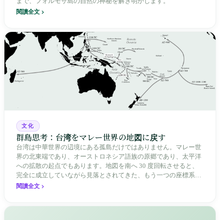
まで、フォルモサ島の自然の神秘を解き明かします。
閱讀全文
文化
群島思考：台湾をマレー世界の地図に戻す
台湾は中華世界の辺境にある孤島だけではありません。マレー世
界の北東端であり、オーストロネシア語族の原郷であり、太平洋
への拡散の起点でもあります。地図を南へ 30 度回転させると、
完全に成立していながら見落とされてきた、もう一つの座標系が
見えてきます。
閱讀全文