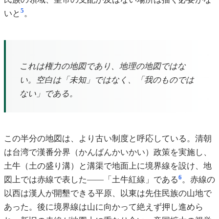
5
いと
。
これは権力の地図であり、地理の地図ではな
い。空白は「未知」ではなく、「我のものでは
ない」である。
この半分の地図は、より古い制度と呼応している。清朝
は台湾で漢番分界（かんばんかいかい）政策を実施し、
土牛（土の盛り溝）と溝渠で地面上に境界線を設け、地
6
図上では赤線で表した——「土牛紅線」である
。赤線の
以西は漢人が開墾できる平原、以東は先住民族の山地で
あった。後に境界線は山に向かって絶えず押し進めら