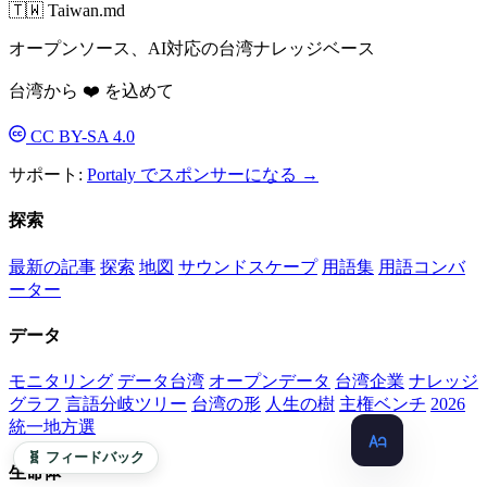
🇹🇼 Taiwan.md
オープンソース、AI対応の台湾ナレッジベース
台湾から ❤️ を込めて
CC BY-SA 4.0
サポート:
Portaly でスポンサーになる →
探索
最新の記事
探索
地図
サウンドスケープ
用語集
用語コンバ
ーター
データ
モニタリング
データ台湾
オープンデータ
台湾企業
ナレッジ
グラフ
言語分岐ツリー
台湾の形
人生の樹
主権ベンチ
2026
統一地方選
🧬 フィードバック
生命体