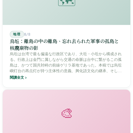
🗺️
地理
8/8
烏坵：離島の中の離島、忘れ去られた軍事の孤島と
核廃棄物の影
烏坵は台湾で最も偏遠な行政区であり、大坵・小坵から構成され
る。行政上は金門に属しながら交通の命脈は台中に繋がるこの孤
島は、かつて国共対峙の前線ゲリラ基地であった。本稿では烏坵
嶼灯台の再点灯が持つ主体性の意義、興化語文化の継承、そして
20年にわたる核廃棄物処分場選定をめぐる住民投票の論争を深く
閱讀全文
分析し、この辺境の島嶼が国家の物語の中で見せる孤独と韌性を
描く。
🎨