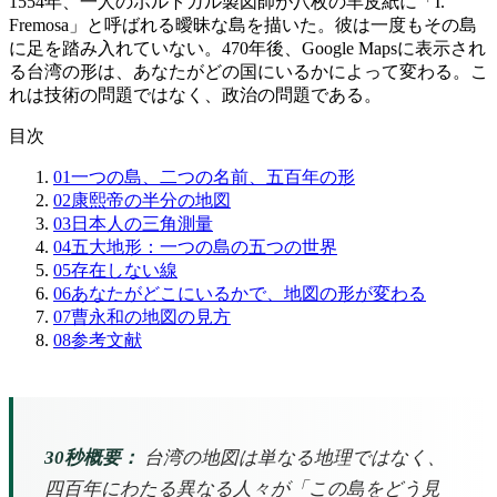
1554年、一人のポルトガル製図師が八枚の羊皮紙に「I.
Fremosa」と呼ばれる曖昧な島を描いた。彼は一度もその島
に足を踏み入れていない。470年後、Google Mapsに表示され
る台湾の形は、あなたがどの国にいるかによって変わる。こ
れは技術の問題ではなく、政治の問題である。
目次
01
一つの島、二つの名前、五百年の形
02
康熙帝の半分の地図
03
日本人の三角測量
04
五大地形：一つの島の五つの世界
05
存在しない線
06
あなたがどこにいるかで、地図の形が変わる
07
曹永和の地図の見方
08
参考文献
30秒概要：
台湾の地図は単なる地理ではなく、
四百年にわたる異なる人々が「この島をどう見