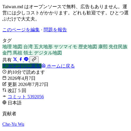
Taiwan.md はオープンソースで無料、広告もありません。運
営には少しコストがかかります。どれも歓迎です。ひとつ選
ぶだけで大丈夫。
このページを編集
·
問題を報告
タグ
地理
地図
台湾
五大地形
サツマイモ
歴史地図
康熙
先住民族
金門
馬祖
領土
デジタル地図
共有
カテゴリに戻る
ホームに戻る
約10分で読めます
2026年4月7日
更新 2026年7月27日
改訂 5 回
コミット 5392056
日本語
貢献者
Che-Yu Wu