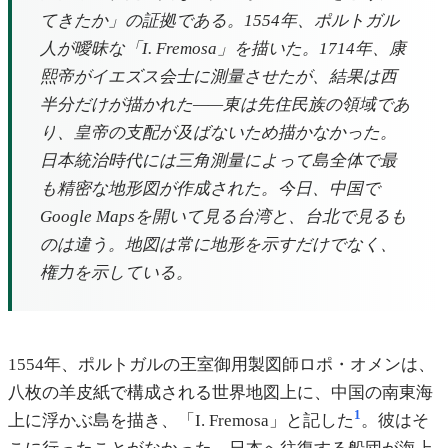
てきたか」の証拠である。1554年、ポルトガル
人が曖昧な「I. Fremosa」を描いた。1714年、康
熙帝がイエズス会士に測量させたが、結果は西
半分だけが描かれた——東は先住民族の領域であ
り、皇帝の支配が及ばないため描かなかった。
日本統治時代には三角測量によって島全体で最
も精密な地形図が作成された。今日、中国で
Google Mapsを開いて見る台湾と、台北で見るも
のは違う。地図は常に地形を示すだけでなく、
権力を示している。
1554年、ポルトガルの王室御用製図師ロポ・オメンは、
八枚の羊皮紙で構成される世界地図上に、中国の南東海
1
上に浮かぶ島を描き、「I. Fremosa」と記した
。彼はそ