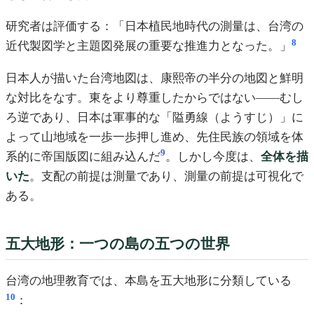
研究者は評価する：「日本植民地時代の測量は、台湾の
8
近代製図学と主題図発展の重要な推進力となった。」
日本人が描いた台湾地図は、康熙帝の半分の地図と鮮明
な対比をなす。東をより尊重したからではない——むし
ろ逆であり、日本は軍事的な「隘勇線（ようすじ）」に
よって山地域を一歩一歩押し進め、先住民族の領域を体
9
系的に帝国版図に組み込んだ
。しかし今度は、
全体を描
いた
。支配の前提は測量であり、測量の前提は可視化で
ある。
五大地形：一つの島の五つの世界
台湾の地理教育では、本島を五大地形に分類している
10
：