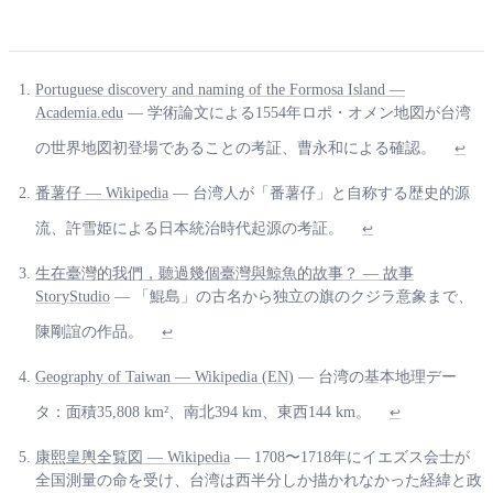
Portuguese discovery and naming of the Formosa Island —
Academia.edu
— 学術論文による1554年ロポ・オメン地図が台湾
の世界地図初登場であることの考証、曹永和による確認。
↩
番薯仔 — Wikipedia
— 台湾人が「番薯仔」と自称する歴史的源
流、許雪姫による日本統治時代起源の考証。
↩
生在臺灣的我們，聽過幾個臺灣與鯨魚的故事？ — 故事
StoryStudio
— 「鯤島」の古名から独立の旗のクジラ意象まで、
陳剛誼の作品。
↩
Geography of Taiwan — Wikipedia (EN)
— 台湾の基本地理デー
タ：面積35,808 km²、南北394 km、東西144 km。
↩
康熙皇輿全覧図 — Wikipedia
— 1708〜1718年にイエズス会士が
全国測量の命を受け、台湾は西半分しか描かれなかった経緯と政