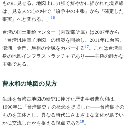
ものに見せる。地図上に力強く鮮やかに描かれた境界線
は、見る人の心の中で『紛争中の主張』から『確定した
16
事実』へと変わる。」
台湾の国土測绘センター（内政部所属）は2007年から
「台湾汎用電子地図」の構築を開始し、2011年に台湾、
17
澎湖、金門、馬祖の全域をカバーする
。これは台湾自
身の地図インフラストラクチャであり——主権の静かな
主張である。
曹永和の地図の見方
生涯を台湾古地図の研究に捧げた歴史学者曹永和は、
1990年に「台湾島史」の概念を提唱した——台湾島その
ものを主体とし、異なる時代にさまざまな文化が島でい
18
かに交流したかを捉える視点である
。