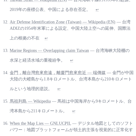
2019年の座標公表、中国による存在否定。
↩
Air Defense Identification Zone (Taiwan) — Wikipedia (EN)
— 台湾
ADIZの1954年米軍による設定、中国大陸上空への延伸、国際法
上の根拠の不在
↩
Marine Regions — Overlapping claim Taiwan
— 台湾海峡大陸棚の
水深と経済水域の重複紛争。
↩
金門，離台灣愈來愈遠，離廈門愈來愈近 — 端傳媒
— 金門が中国
大陸の大嶝島から1.8キロメートル、台湾本島から210キロメート
ルという地理的逆説。
↩
馬祖列島 — Wikipedia
— 馬祖は中国海岸から9キロメートル、台
湾本島から211キロメートル。
↩
When the Map Lies — GNLUCPIL
— デジタル地図としてのソフト
パワー：地図プラットフォームが領土的主張を視覚的に正常化す