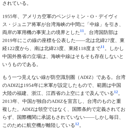
されている。
1955年、アメリカ空軍のベンジャミン・O・デイヴィ
ス・ジュニア将軍が台湾海峡の中間に「中線」を引き、
11
両岸の軍用機の事実上の境界とした
。台湾国防部は
2019年にこの線の座標を公表した——北は北緯27度、東
11
経122度から、南は北緯23度、東経118度まで
。しかし
中国外務省の立場は、海峡中線はそもそも存在しないと
いうものである。
もう一つ見えない線が防空識別圏（ADIZ）である。台湾
のADIZは1954年に米軍が設定したもので、範囲は中国
12
大陸の福建、浙江、江西省の上空にまで及んでいる
。
2013年、中国が独自のADIZを宣言し、台湾のものと重
複した。ADIZは領空ではなく、国際条約で定義されてお
らず、国際機関に承認もされていない——しかし毎日、
12
このために航空機が離陸している
。