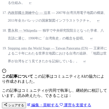
る仕組み。
↩
內政部國土測繪中心 — 沿革
— 2007年台湾汎用電子地図の構築、
2011年全カバレッジの国家製図インフラストラクチャ。
↩
曹永和 — Wikipedia
— 独学で中央研究院院士となった学者、八
言語に通じ、1990年に「台湾島史」の概念を提唱。
↩
Stepping onto the World Stage — Taiwan Panorama (EN)
— 王家祥に
よる二十年にわたる世界古地図における台湾の追跡、「地図は世
界が台湾をどう見てきたかを記録している」。
↩
この記事について
この記事はコミュニティとAIの協力によ
り作成されました。
この記事はコミュニティが共同で執筆し、継続的に校訂して
います。読み終えたら、できることは：
編集・貢献する
運営を支援する
シェアする