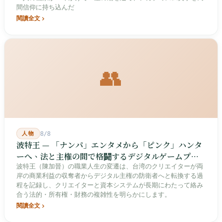
間信仰に持ち込んだ
閱讀全文
👥
人物
8/8
波特王 — 「ナンパ」エンタメから「ピンク」ハンタ
ーへ、法と主権の間で格闘するデジタルゲームプレ
イヤー
波特王（陳加晉）の職業人生の変遷は、台湾のクリエイターが両
岸の商業利益の収奪者からデジタル主権の防衛者へと転換する過
程を記録し、クリエイターと資本システムが長期にわたって絡み
合う法的・所有権・財務の複雑性を明らかにします。
閱讀全文