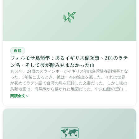
🌿
自然
フォルモサ鳥類学：あるイギリス副領事、201のラテ
ン名、そして彼が踏み込まなかった山
1861年、24歳のスウィンホーがイギリス初代台湾駐在副領事とな
った。5年後に去るとき、彼は一本の論文を残した。それは世界
が初めてラテン語で台湾の鳥を記録した文書だった。しかし彼の
鳥類地図は、海岸線から描かれた地図だった。中央山脈の空白の
中で、原住民たちはすでに自分たちの言語でその鳥を千年以上呼
閱讀全文
び続けていた。
🗺️