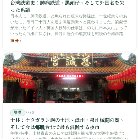
台湾鉄道史：肺病鉄道、黒頭仔、そして外国名を失
った系譜
日本人に「肺病鉄道」と罵られた粗末な路線は、一世紀余りのあ
いだに、毎日二十万人を運ぶ高速動脈へと変わりました。劉銘伝
が招いたドイツ人・英国人技師の仕事は、のちに日本人によって
いったん白紙に戻され、長谷川謹介の縦貫線も戦後の台湾鉄路に
よって改名・改番されました。どの世代も前の世代の記録を脚注
16 分
へ押しやり、外国名はしだいに剥がれ落ちていきました。残った
のは台湾語の「黒頭仔」「火車仔」、莒光・自強・復興という政
治スローガン、そしてようやくプユマ・タロコの世代になって、
先住民族の地名が再びレールの上に敷き戻されたのです。
地理
7/30
士林：ケタガラン族の土地、漳州・泉州械闘の廟、
そして今は毎晩台北で最も混雑する夜市
午後7時半、士林夜市の入口では韓国人観光客が大鶏排を掲げて