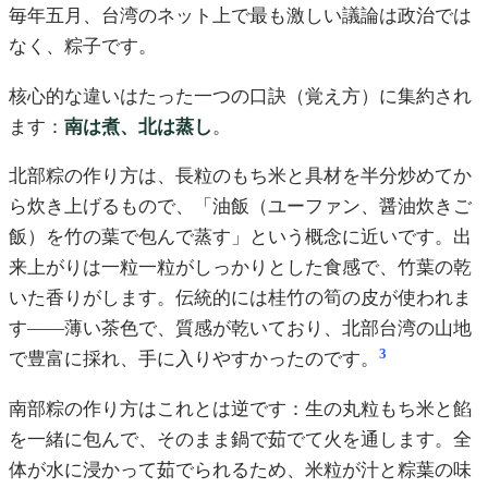
毎年五月、台湾のネット上で最も激しい議論は政治では
なく、粽子です。
核心的な違いはたった一つの口訣（覚え方）に集約され
ます：
南は煮、北は蒸し
。
北部粽の作り方は、長粒のもち米と具材を半分炒めてか
ら炊き上げるもので、「油飯（ユーファン、醤油炊きご
飯）を竹の葉で包んで蒸す」という概念に近いです。出
来上がりは一粒一粒がしっかりとした食感で、竹葉の乾
いた香りがします。伝統的には桂竹の筍の皮が使われま
す——薄い茶色で、質感が乾いており、北部台湾の山地
3
で豊富に採れ、手に入りやすかったのです。
南部粽の作り方はこれとは逆です：生の丸粒もち米と餡
を一緒に包んで、そのまま鍋で茹でて火を通します。全
体が水に浸かって茹でられるため、米粒が汁と粽葉の味