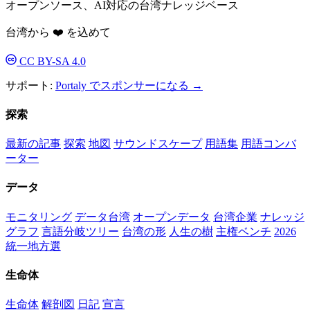
オープンソース、AI対応の台湾ナレッジベース
台湾から ❤️ を込めて
CC BY-SA 4.0
サポート:
Portaly でスポンサーになる →
探索
最新の記事
探索
地図
サウンドスケープ
用語集
用語コンバ
ーター
データ
モニタリング
データ台湾
オープンデータ
台湾企業
ナレッジ
グラフ
言語分岐ツリー
台湾の形
人生の樹
主権ベンチ
2026
統一地方選
生命体
生命体
解剖図
日記
宣言