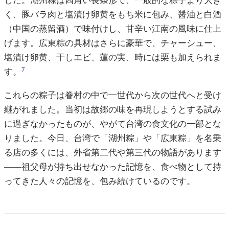
した。湖州粽は四角い長条形で、一般的な粽子より大き
く、豚バラ肉と塩漬け卵黄をもち米に包み、醤油と白酒
（中国の蒸留酒）で味付けし、甘辛い江南の風味に仕上
げます。広東粽の具材はさらに豪華で、チャーシュー、
塩漬け卵黄、干しエビ、蓮の実、時には栗も加えられま
7
す。
これらの粽子は眷村の中で一世代から次の世代へと受け
継がれました。当初は故郷の味を再現しようとする試み
に過ぎなかったものが、やがて台湾の食文化の一部とな
りました。今日、台湾で「湖州粽」や「広東粽」を名乗
る店の多くには、外省第二代や第三代の物語があります
——祖父母が持ち出せなかった記憶を、食べ物として持
ってきた人々の記憶を、包み続けているのです。