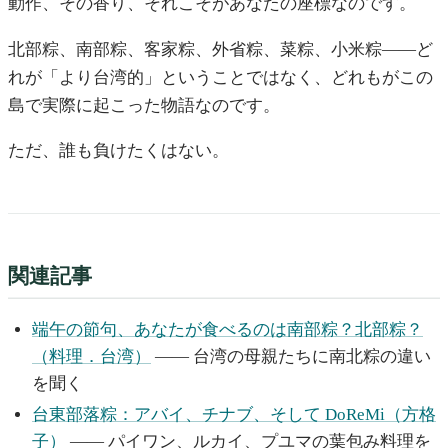
動作、その香り、それこそがあなたの座標なのです。
北部粽、南部粽、客家粽、外省粽、菜粽、小米粽——ど
れが「より台湾的」ということではなく、どれもがこの
島で実際に起こった物語なのです。
ただ、誰も負けたくはない。
関連記事
端午の節句、あなたが食べるのは南部粽？北部粽？
（料理．台湾）
—— 台湾の母親たちに南北粽の違い
を聞く
台東部落粽：アバイ、チナブ、そして DoReMi（方格
子）
—— パイワン、ルカイ、プユマの葉包み料理を