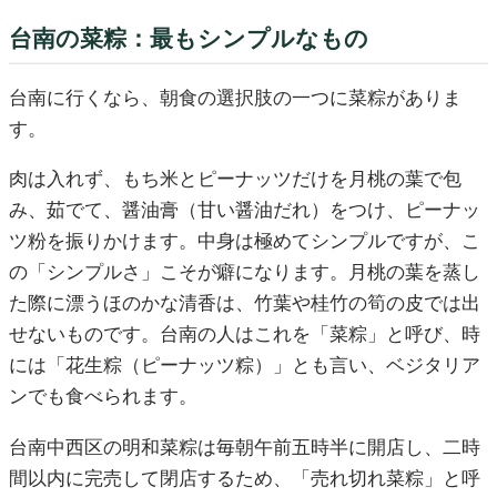
台南の菜粽：最もシンプルなもの
台南に行くなら、朝食の選択肢の一つに菜粽がありま
す。
肉は入れず、もち米とピーナッツだけを月桃の葉で包
み、茹でて、醤油膏（甘い醤油だれ）をつけ、ピーナッ
ツ粉を振りかけます。中身は極めてシンプルですが、こ
の「シンプルさ」こそが癖になります。月桃の葉を蒸し
た際に漂うほのかな清香は、竹葉や桂竹の筍の皮では出
せないものです。台南の人はこれを「菜粽」と呼び、時
には「花生粽（ピーナッツ粽）」とも言い、ベジタリア
ンでも食べられます。
台南中西区の明和菜粽は毎朝午前五時半に開店し、二時
間以内に完売して閉店するため、「売れ切れ菜粽」と呼