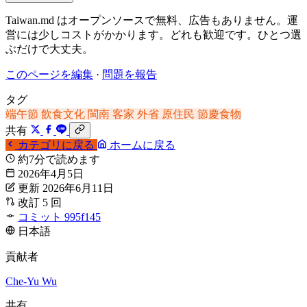
Taiwan.md はオープンソースで無料、広告もありません。運
営には少しコストがかかります。どれも歓迎です。ひとつ選
ぶだけで大丈夫。
このページを編集
·
問題を報告
タグ
端午節
飲食文化
閩南
客家
外省
原住民
節慶食物
共有
カテゴリに戻る
ホームに戻る
約7分で読めます
2026年4月5日
更新 2026年6月11日
改訂 5 回
コミット 995f145
日本語
貢献者
Che-Yu Wu
共有