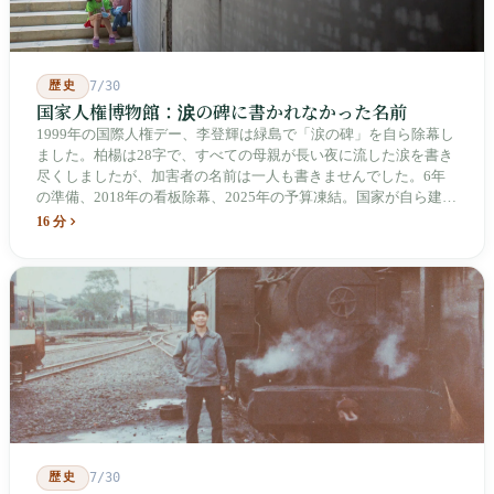
歴史
7/30
国家人権博物館：涙の碑に書かれなかった名前
1999年の国際人権デー、李登輝は緑島で「涙の碑」を自ら除幕し
ました。柏楊は28字で、すべての母親が長い夜に流した涙を書き
尽くしましたが、加害者の名前は一人も書きませんでした。6年
の準備、2018年の看板除幕、2025年の予算凍結。国家が自ら建
て、自らが行ったことを記念する博物館です。しかし解厳から39
16 分
年、一人の加害者も司法裁判を受けていません。
歴史
7/30