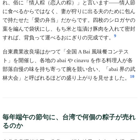
れ、俗に「情人粽（恋人の粽）」と言います——情人節
に食べるからではなく、妻が狩りに出る夫のために包ん
で持たせた「愛の弁当」だからです。四枚のシロガヤの
葉を編んで袋状にし、もち米と塩漬け豚肉を入れて密封
9
すれば、背負って運べるおにぎりの完成です。
台東農業改良場はかつて「全国 A Bai 風味餐コンテス
ト」を開催し、各地の abai や cinavu を作る料理人が各
部落自慢の味を持ち寄って腕を競い合い、「abai 界の武
10
林大会」と呼ばれるほどの盛り上がりを見せました。
毎年端午の節句に、台湾で何個の粽子が売れ
るのか