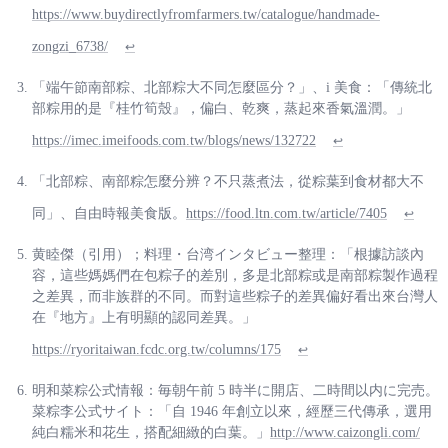
https://www.buydirectlyfromfarmers.tw/catalogue/handmade-
zongzi_6738/
↩
「端午節南部粽、北部粽大不同怎麼區分？」、i 美食：「傳統北
部粽用的是『桂竹筍殼』，偏白、乾爽，蒸起來香氣溫潤。」
https://imec.imeifoods.com.tw/blogs/news/132722
↩
「北部粽、南部粽怎麼分辨？不只蒸煮法，從粽葉到食材都大不
同」、自由時報美食版。
https://food.ltn.com.tw/article/7405
↩
黄睦傑（引用）；料理・台湾インタビュー整理：「根據訪談內
容，這些媽媽們在包粽子的差別，多是北部粽或是南部粽製作過程
之差異，而非族群的不同。而對這些粽子的差異偏好看出來台灣人
在『地方』上有明顯的認同差異。」
https://ryoritaiwan.fcdc.org.tw/columns/175
↩
明和菜粽公式情報：毎朝午前 5 時半に開店、二時間以内に完売。
菜粽李公式サイト：「自 1946 年創立以來，經歷三代傳承，選用
純白糯米和花生，搭配細緻的白葉。」
http://www.caizongli.com/