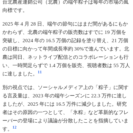
台北農産運銷公司（北農）の端午粽子は毎年の市場の風
向標です。
2025 年 4 月 28 日、端午の節句にはまだ間があるにもか
かわらず、北農の端午粽子の販売数はすでに 19 万個を
突破し、2024 年の 16.5 万個の記録を塗り替え、21 万個
の目標に向かって年間成長率約 30%で進んでいます。北
農は同日、ネットライブ配信とのコラボレーションも行
い、一時間足らずで 1.4 万個を販売、視聴者数は 55 万人
11
に達しました。
別の視点では、ソーシャルメディア上の「粽子」に関す
る言及量は、2023 年の端午シーズンに 22.3 万件に達し
ましたが、2025 年には 16.5 万件に減少しました。研究
者はその原因の一つとして、「氷粽」など革新的なフレ
ーバーの登場により議論が分散したことを指摘していま
12
す。