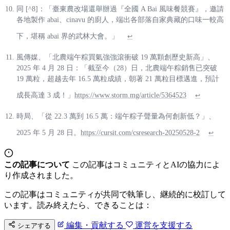
同 [^8]：「臺東農改場還舉辦過『全國 A Bai 風味餐競賽』，邀請
各地製作 abai、cinavu 的廚人，端出各部落自家典藏的口味一較高
下，堪稱 abai 界的武林大會。」
↩
風傳媒、「北農端午粽買氣強強滾衝破 19 萬顆創歷史新高」、
2025 年 4 月 28 日：「截至今（28）日，北農端午粽銷售已突破
19 萬粒，超越去年 16.5 萬粒成績，朝著 21 萬粒目標邁進，預計
成長高達 3 成！」
https://www.storm.mg/article/5364523
↩
時局、「從 22.3 萬到 16.5 萬：端午粽子聲量為何創新低？」、
2025 年 5 月 28 日。
https://cursit.com/csresearch-20250528-2
↩
この記事について
この記事はコミュニティとAIの協力によ
り作成されました。
この記事はコミュニティが共同で執筆し、継続的に校訂して
います。読み終えたら、できることは：
編集・貢献する
運営を支援する
シェアする