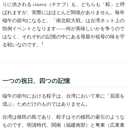
りに供される cinavu（チナブ）も、どちらも「粽」と呼
ばれますが、実際にはほとんど関係がありません。毎年
端午の節句になると、「南北粽大戦」は台湾ネット上の
恒例イベントとなります——何が美味しいかを争うので
はなく、それぞれの記憶の中にある母親や祖母の味を守
1
る戦いなのです。
一つの祝日、四つの記憶
端午の節句における粽子は、台湾において単に「屈原を
偲ぶ」ためだけのものではありません。
台湾は移民の島であり、粽子はその移民の索引のような
ものです。明清時代、閩南（福建南部）と粤東（広東東