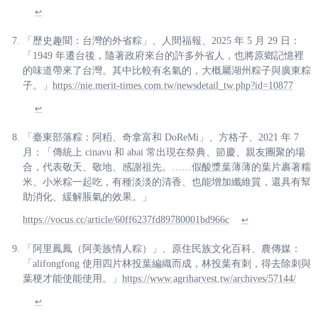
↩
「歷史趣聞：台灣的外省粽」、人間福報、2025 年 5 月 29 日：
「1949 年遷台後，隨著政府來台的許多外省人，也將原鄉記憶裡
的味道帶來了台灣。其中比較有名氣的，大概屬湖州粽子與廣東粽
子。」
https://nie.merit-times.com.tw/newsdetail_tw.php?id=10877
↩
「臺東部落粽：阿粨、奇拿富和 DoReMi」、方格子、2021 年 7
月：「傳統上 cinavu 和 abai 常出現在祭典、節慶、親友團聚的場
合，代表敬天、敬地、感謝祖先。……假酸漿葉薄薄的葉片裹著糯
米、小米粽一起吃，有種淡淡的清香、也能增加纖維質，還具有幫
助消化、緩解脹氣的效果。」
https://vocus.cc/article/60ff6237fd89780001bd966c
↩
「阿里鳳鳳（阿美族情人粽）」、原住民族文化百科、農傳媒：
「alifongfong 使用四片林投葉編織而成，林投葉有刺，得去除刺與
葉梗才能使能使用。」
https://www.agriharvest.tw/archives/57144/
↩