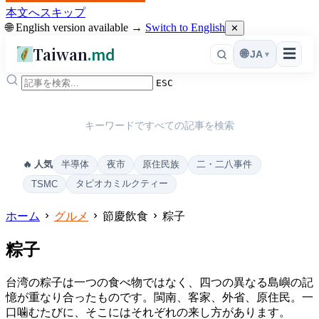
本文へスキップ
🌐 English version available →
Switch to English
✕
Taiwan
.md
☰
🌐
JA
▾
ESC
キーワードですべての記事を検索
半導体
夜市
原住民族
二・二八事件
🔥 人気
タピオカミルクティー
TSMC
ホーム
グルメ
節慶飲食
粽子
粽子
台湾の粽子は一つの食べ物ではなく、四つの異なる島嶼の記
憶が重なり合ったものです。閩南、客家、外省、原住民。一
口噛むたびに、そこにはそれぞれの来し方があります。