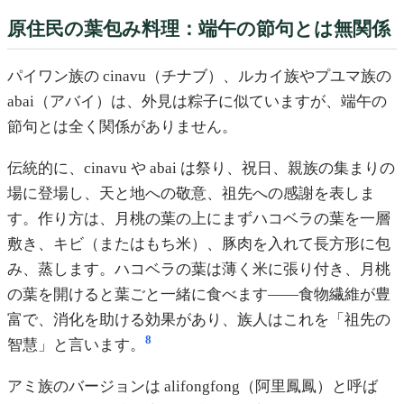
原住民の葉包み料理：端午の節句とは無関係
パイワン族の cinavu（チナブ）、ルカイ族やプユマ族の
abai（アバイ）は、外見は粽子に似ていますが、端午の
節句とは全く関係がありません。
伝統的に、cinavu や abai は祭り、祝日、親族の集まりの
場に登場し、天と地への敬意、祖先への感謝を表しま
す。作り方は、月桃の葉の上にまずハコベラの葉を一層
敷き、キビ（またはもち米）、豚肉を入れて長方形に包
み、蒸します。ハコベラの葉は薄く米に張り付き、月桃
の葉を開けると葉ごと一緒に食べます——食物繊維が豊
富で、消化を助ける効果があり、族人はこれを「祖先の
8
智慧」と言います。
アミ族のバージョンは alifongfong（阿里鳳鳳）と呼ば