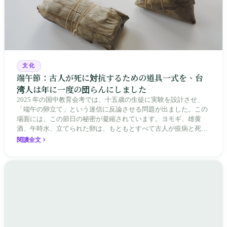
文化
端午節：古人が死に対抗するための道具一式を、台
湾人は年に一度の団らんにしました
2025 年の国中教育会考では、十五歳の生徒に実験を設計させ、
「端午の卵立て」という迷信に反論させる問題が出ました。この
場面には、この節日の秘密が凝縮されています。ヨモギ、雄黄
酒、午時水、立てられた卵は、もともとすべて古人が疫病と死に
対抗するための道具でした。科学はそれらの薬効を一つずつ突き
閱讀全文
崩しましたが、台湾の端午は誰よりも力強く生き続けています。
薬効が期限切れになっても、台湾人は変わらず毎年それを服用し
ているのです。