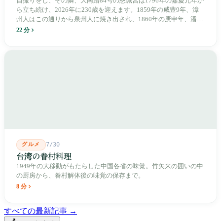
自撮りをし、その隣、大南路84号の慈諴宮は1796年の嘉慶元年か
ら立ち続け、2026年に230歳を迎えます。1859年の咸豊9年、漳
州人はこの通りから泉州人に焼き出され、1860年の庚申年、潘永
清は下樹林に大東路・大南路・大西路・大北路という四本の整然
22 分
とした街路を引き、廟をその真ん中に置きました。1909年、日本
人は廟の向かいに市場を建て、1955年には陽明戯院が文林路に落
成し、1992年に豪大大鶏排が台中で発明され、1999年に士林へ進
出しました。2002年に戦後増築された屋根付き部分が撤去され、
2011年に新市場が開業し、地下フード街は朝から晩まで二交代で
人が入れ替わります。廟はいまも元の場所にありますが、その足
元では毎日二つの都市が交代で現れます。
グルメ
7/30
台湾の眷村料理
1949年の大移動がもたらした中国各省の味覚。竹矢来の囲いの中
の厨房から、眷村解体後の味覚の保存まで。
8 分
すべての最新記事 →