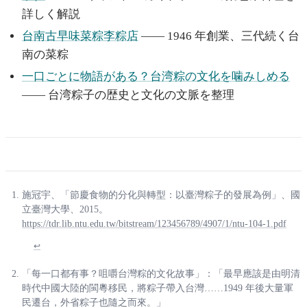
詳しく解説
台南古早味菜粽李粽店
—— 1946 年創業、三代続く台
南の菜粽
一口ごとに物語がある？台湾粽の文化を噛みしめる
—— 台湾粽子の歴史と文化の文脈を整理
施冠宇、「節慶食物的分化與轉型：以臺灣粽子的發展為例」、國
立臺灣大學、2015。
https://tdr.lib.ntu.edu.tw/bitstream/123456789/4907/1/ntu-104-1.pdf
↩
「每一口都有事？咀嚼台灣粽的文化故事」：「最早應該是由明清
時代中國大陸的閩粵移民，將粽子帶入台灣……1949 年後大量軍
民遷台，外省粽子也隨之而來。」