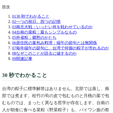
目次
01
30 秒でわかること
02
一つの祝日、四つの記憶
03
南北大戦：いったい何を戦わせているのか
04
台南の菜粽：最もシンプルなもの
05
外省粽：郷愁のかたち
06
原住民の葉包み料理：端午の節句とは無関係
07
毎年端午の節句に、台湾で何個の粽子が売れるのか
08
なぜこのことが語るに値するのか
09
関連記事
30 秒でわかること
台湾の粽子に標準解答はありません。北部では蒸し、南
部では煮ます。桂竹の筍の皮で包むものと月桃の葉で包
むものでは、まったく異なる哲学が存在します。台南の
人が朝食に食べる菜粽（野菜粽子）も、パイワン族の祭