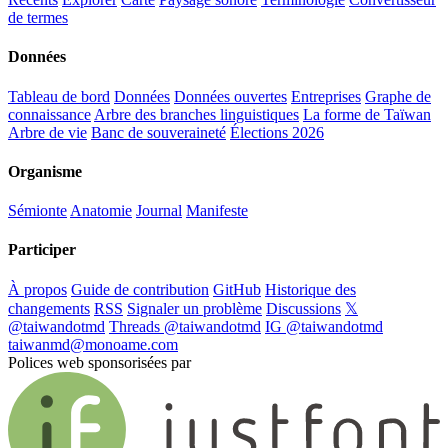
de termes
Données
Tableau de bord
Données
Données ouvertes
Entreprises
Graphe de
connaissance
Arbre des branches linguistiques
La forme de Taïwan
Arbre de vie
Banc de souveraineté
Élections 2026
Organisme
Sémionte
Anatomie
Journal
Manifeste
Participer
À propos
Guide de contribution
GitHub
Historique des
changements
RSS
Signaler un problème
Discussions
𝕏
@taiwandotmd
Threads @taiwandotmd
IG @taiwandotmd
taiwanmd@monoame.com
Polices web sponsorisées par