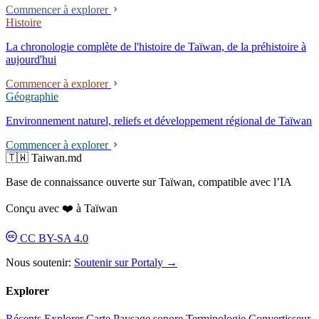
Commencer à explorer
cycle, sans obtenir aucun diplôme ; il déclare : « Avant d'être le
Histoire
designer Nieh Yung-jen, je suis le citoyen Nieh Yung-jen. » À partir de
2024, il a remporté consécutivement quatre appels d'offres pour des
La chronologie complète de l'histoire de Taïwan, de la préhistoire à
systèmes d'identité d'entreprises publiques ; le 8 mai 2026, le
aujourd'hui
lancement du nouveau logo de Taipower a déclenché une controverse
de « favoritisme politique ».
Commencer à explorer
Géographie
Environnement naturel, reliefs et développement régional de Taïwan
Commencer à explorer
🇹🇼 Taiwan.md
Base de connaissance ouverte sur Taïwan, compatible avec l’IA
Conçu avec ❤️ à Taïwan
CC BY-SA 4.0
Nous soutenir:
Soutenir sur Portaly →
Explorer
Récents
Explorer
Carte
Paysage sonore
Terminologie
Convertisseur