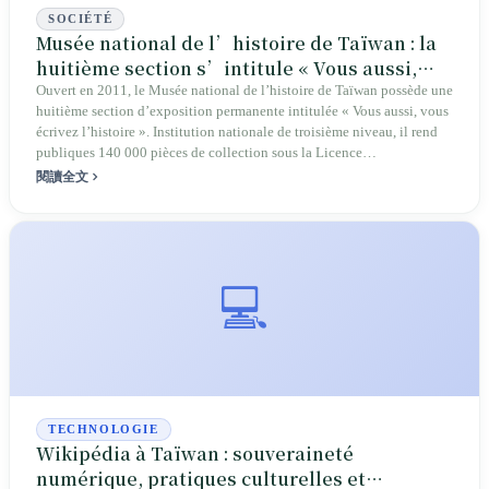
SOCIÉTÉ
Musée national de l’histoire de Taïwan : la
huitième section s’intitule « Vous aussi,
vous écrivez l’histoire »
Ouvert en 2011, le Musée national de l’histoire de Taïwan possède une
huitième section d’exposition permanente intitulée « Vous aussi, vous
écrivez l’histoire ». Institution nationale de troisième niveau, il rend
publiques 140 000 pièces de collection sous la Licence
gouvernementale d’ouverture des données, version 1.0 ; son directeur
閱讀全文
Chang Lung-chih présente publiquement le musée comme un espace
d’« écriture et de création collectives par toute la population ». Quand
ce musée national rencontre, à l’ère de l’IA, une base de connaissances
open source portée par une communauté, la mémoire collective prend
une seconde forme curatoriale.
💻
TECHNOLOGIE
Wikipédia à Taïwan : souveraineté
numérique, pratiques culturelles et