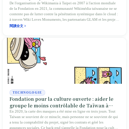
mosaïque du savoir des peuples autochtones
De l'organisation de Wikimania à Taipei en 2007 à l'action mondiale
de la Fondation en 2021, la communauté Wikimédia taïwanaise ne se
contente pas de lutter contre la pénétration systémique dans le cloud :
à travers Wiki Loves Monuments, les partenariats GLAM et les projets
éducatifs, elle promeut le patrimoine culturel, les perspectives
閱讀全文
académiques et les langues autochtones de l'île sur la scène
internationale. C'est une longue marche pour préserver l'authenticité et
approfondir la résilience culturelle.
TECHNOLOGIE
Fondation pour la culture ouverte : aider le
groupe le moins contrôlable de Taïwan à
faire la chose la plus ennuyeuse
En 2020, la carte des masques a été mise en ligne en trois jours. Tout
Taïwan se souvient de ce miracle, mais personne ne se souvient de qui
a tenu la comptabilité du projet, signé les contrats et géré les
assurances sociales. Ce back-end s'appelle la Fondation pour la culture