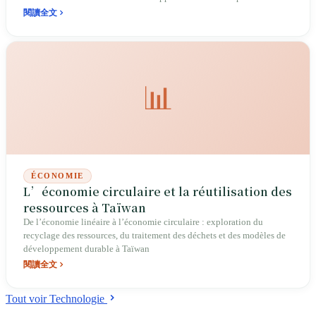
ouverte (OCF) — un mouvement décentralisé qui clame que «
閱讀全文
personne n'est omniscient », et qui, pour que les hackers restent des
hackers, a dû se doter d'une structure capable d'émettre des factures et
de rendre un conseil d'administration comptable de ses actes. Dix ans
plus tard, ce back-end qui ne voulait qu'aider à tenir les comptes est
devenu un nom que l'on évoque à l'international quand Taïwan parle
📊
de droits numériques.
ÉCONOMIE
L’économie circulaire et la réutilisation des
ressources à Taïwan
De l’économie linéaire à l’économie circulaire : exploration du
recyclage des ressources, du traitement des déchets et des modèles de
développement durable à Taïwan
閱讀全文
Tout voir Technologie