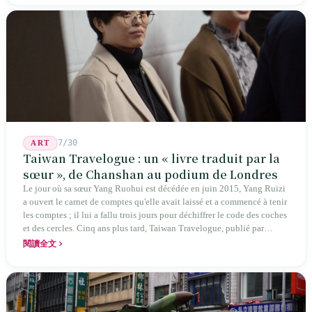
publication ininterrompue, écrivant la poétique locale des marges
jusqu'aux manuels scolaires du collège.
7/30
ART
Taiwan Travelogue : un « livre traduit par la
sœur », de Chanshan au podium de Londres
Le jour où sa sœur Yang Ruohui est décédée en juin 2015, Yang Ruizi
a ouvert le carnet de comptes qu'elle avait laissé et a commencé à tenir
les comptes ; il lui a fallu trois jours pour déchiffrer le code des coches
et des cercles. Cinq ans plus tard, Taiwan Travelogue, publié par
Chanshan, portait la mention « par Chihako Aoyama, traduit par Yang
閱讀全文
Shuangzi » — le nom du traducteur était celui de la sœur disparue.
NBA à New York en 2024, Booker Prize à Londres en 2026 : elle a
traduit un livre inexistant sous le nom de sa sœur.