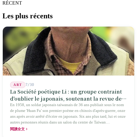
RÉCENT
Les plus récents
7/30
ART
La Société poétique Li : un groupe contraint
d'oublier le japonais, soutenant la revue de
poésie chinoise la plus ancienne de Taïwan
En 1958, un soldat japonais taïwanais de 36 ans publiait sous le nom
de plume 'Huan Fu' son premier poème en chinois d'après-guerre, onze
ans après avoir arrêté d'écrire en japonais. Six ans plus tard, lui et onze
autres personnes réunis dans un salon du centre de Taïwan
transformaient cette expérience de mutisme générationnel en une
閱讀全文
société poétique nommée 'Li' (le champignon comestible) — 60 ans de