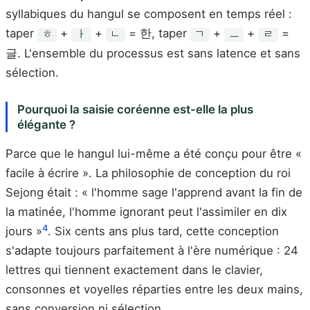
syllabiques du hangul se composent en temps réel :
taper
+
+
= 한, taper
+
+
=
ㅎ
ㅏ
ㄴ
ㄱ
ㅡ
ㄹ
글. L'ensemble du processus est sans latence et sans
sélection.
Pourquoi la saisie coréenne est-elle la plus
élégante ?
Parce que le hangul lui-même a été conçu pour être «
facile à écrire ». La philosophie de conception du roi
Sejong était : « l'homme sage l'apprend avant la fin de
la matinée, l'homme ignorant peut l'assimiler en dix
4
jours »
. Six cents ans plus tard, cette conception
s'adapte toujours parfaitement à l'ère numérique : 24
lettres qui tiennent exactement dans le clavier,
consonnes et voyelles réparties entre les deux mains,
sans conversion ni sélection.