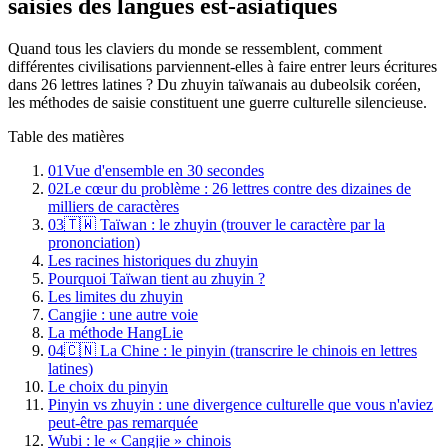
saisies des langues est-asiatiques
Quand tous les claviers du monde se ressemblent, comment
différentes civilisations parviennent-elles à faire entrer leurs écritures
dans 26 lettres latines ? Du zhuyin taïwanais au dubeolsik coréen,
les méthodes de saisie constituent une guerre culturelle silencieuse.
Table des matières
01
Vue d'ensemble en 30 secondes
02
Le cœur du problème : 26 lettres contre des dizaines de
milliers de caractères
03
🇹🇼 Taïwan : le zhuyin (trouver le caractère par la
prononciation)
Les racines historiques du zhuyin
Pourquoi Taïwan tient au zhuyin ?
Les limites du zhuyin
Cangjie : une autre voie
La méthode HangLie
04
🇨🇳 La Chine : le pinyin (transcrire le chinois en lettres
latines)
Le choix du pinyin
Pinyin vs zhuyin : une divergence culturelle que vous n'aviez
peut-être pas remarquée
Wubi : le « Cangjie » chinois