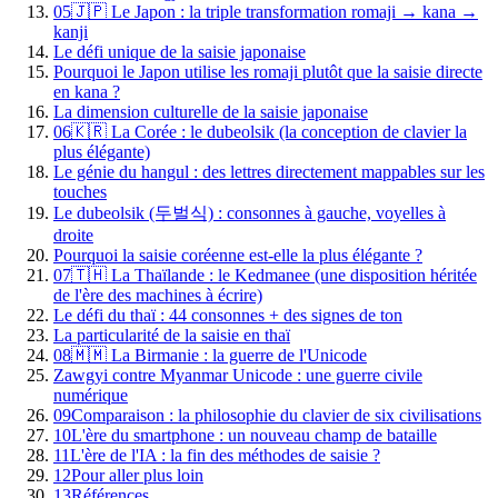
05
🇯🇵 Le Japon : la triple transformation romaji → kana →
kanji
Le défi unique de la saisie japonaise
Pourquoi le Japon utilise les romaji plutôt que la saisie directe
en kana ?
La dimension culturelle de la saisie japonaise
06
🇰🇷 La Corée : le dubeolsik (la conception de clavier la
plus élégante)
Le génie du hangul : des lettres directement mappables sur les
touches
Le dubeolsik (두벌식) : consonnes à gauche, voyelles à
droite
Pourquoi la saisie coréenne est-elle la plus élégante ?
07
🇹🇭 La Thaïlande : le Kedmanee (une disposition héritée
de l'ère des machines à écrire)
Le défi du thaï : 44 consonnes + des signes de ton
La particularité de la saisie en thaï
08
🇲🇲 La Birmanie : la guerre de l'Unicode
Zawgyi contre Myanmar Unicode : une guerre civile
numérique
09
Comparaison : la philosophie du clavier de six civilisations
10
L'ère du smartphone : un nouveau champ de bataille
11
L'ère de l'IA : la fin des méthodes de saisie ?
12
Pour aller plus loin
13
Références