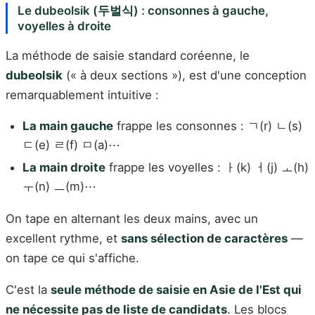
Le dubeolsik (두벌식) : consonnes à gauche,
voyelles à droite
La méthode de saisie standard coréenne, le
dubeolsik
(« à deux sections »), est d'une conception
remarquablement intuitive :
La main gauche
frappe les consonnes : ㄱ(r) ㄴ(s)
ㄷ(e) ㄹ(f) ㅁ(a)⋯
La main droite
frappe les voyelles : ㅏ(k) ㅓ(j) ㅗ(h)
ㅜ(n) ㅡ(m)⋯
On tape en alternant les deux mains, avec un
excellent rythme, et
sans sélection de caractères
—
on tape ce qui s'affiche.
C'est la
seule méthode de saisie en Asie de l'Est qui
ne nécessite pas de liste de candidats
. Les blocs