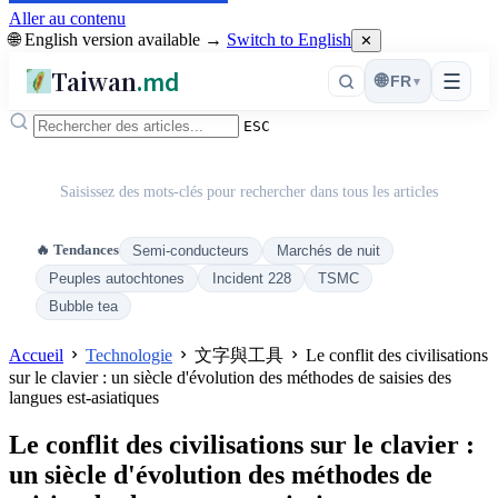
Aller au contenu
🌐 English version available →
Switch to English
✕
Taiwan
.md
☰
🌐
FR
▾
ESC
Saisissez des mots-clés pour rechercher dans tous les articles
🔥 Tendances
Semi-conducteurs
Marchés de nuit
Peuples autochtones
Incident 228
TSMC
Bubble tea
Accueil
Technologie
文字與工具
Le conflit des civilisations
sur le clavier : un siècle d'évolution des méthodes de saisies des
langues est-asiatiques
Le conflit des civilisations sur le clavier :
un siècle d'évolution des méthodes de