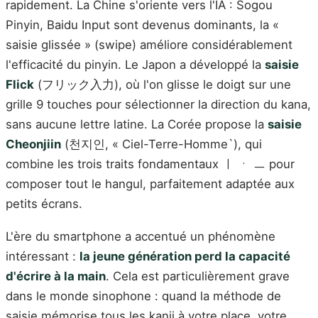
rapidement. La Chine s'oriente vers l'IA : Sogou
Pinyin, Baidu Input sont devenus dominants, la «
saisie glissée » (swipe) améliore considérablement
l'efficacité du pinyin. Le Japon a développé la
saisie
Flick
(フリック入力), où l'on glisse le doigt sur une
grille 9 touches pour sélectionner la direction du kana,
sans aucune lettre latine. La Corée propose la
saisie
Cheonjiin
(천지인, « Ciel-Terre-Homme`), qui
combine les trois traits fondamentaux ㅣ ㆍ ㅡ pour
composer tout le hangul, parfaitement adaptée aux
petits écrans.
L'ère du smartphone a accentué un phénomène
intéressant :
la jeune génération perd la capacité
d'écrire à la main
. Cela est particulièrement grave
dans le monde sinophone : quand la méthode de
saisie mémorise tous les kanji à votre place, votre