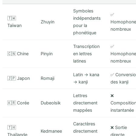
Symboles
✅
🇹🇼
indépendants
Zhuyin
Homophone
Taïwan
pour la
nombreux
phonétique
Transcription
✅
🇨🇳 Chine
Pinyin
en lettres
Homophone
latines
nombreux
Latin → kana
✅ Conversi
🇯🇵 Japon
Romaji
→ kanji
des kanji
Lettres
❌
🇰🇷 Corée
Dubeolsik
directement
Compositio
mappées
instantanée
Caractères
🇹🇭
❌ Sortie
Kedmanee
directement
Thaïlande
directe