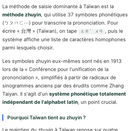
La méthode de saisie dominante à Taïwan est la
méthode zhuyin
, qui utilise 37 symboles phonétiques
(ㄅㄆㄇㄈ⋯) pour transcrire la prononciation. Pour
écrire « 台灣 » (Taïwan), on tape
, puis le
ㄊㄞˊ ㄨㄢ
système affiche une liste de caractères homophones
parmi lesquels choisir.
Les symboles zhuyin eux-mêmes sont nés en 1913
lors de la « Conférence pour l'unification de la
prononciation », simplifiés à partir de radicaux de
sinogrammes anciens par des érudits comme Zhang
Taiyan. Il s'agit d'un
système phonétique totalement
indépendant de l'alphabet latin
, un point crucial.
Pourquoi Taïwan tient au zhuyin ?
Le maintien du zhuyin à Taïwan repose sur quatre