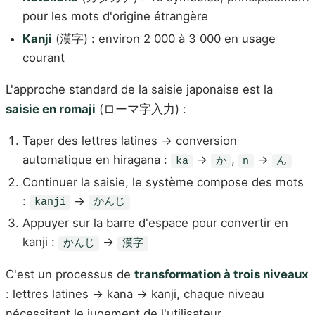
pour les mots d'origine étrangère
Kanji
(漢字) : environ 2 000 à 3 000 en usage
courant
L'approche standard de la saisie japonaise est la
saisie en romaji
(ローマ字入力) :
Taper des lettres latines → conversion
automatique en hiragana :
→
,
→
ka
か
n
ん
Continuer la saisie, le système compose des mots
:
→
kanji
かんじ
Appuyer sur la barre d'espace pour convertir en
kanji :
→
かんじ
漢字
C'est un processus de
transformation à trois niveaux
: lettres latines → kana → kanji, chaque niveau
nécessitant le jugement de l'utilisateur.