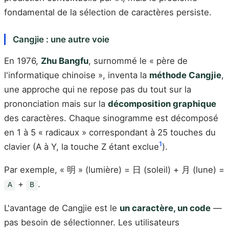
fondamental de la sélection de caractères persiste.
Cangjie : une autre voie
En 1976,
Zhu Bangfu
, surnommé le « père de
l'informatique chinoise », inventa la
méthode Cangjie
,
une approche qui ne repose pas du tout sur la
prononciation mais sur la
décomposition graphique
des caractères. Chaque sinogramme est décomposé
en 1 à 5 « radicaux » correspondant à 25 touches du
1
clavier (A à Y, la touche Z étant exclue
).
Par exemple, « 明 » (lumière) = 日 (soleil) + 月 (lune) =
+
.
A
B
L'avantage de Cangjie est le
un caractère, un code
—
pas besoin de sélectionner. Les utilisateurs