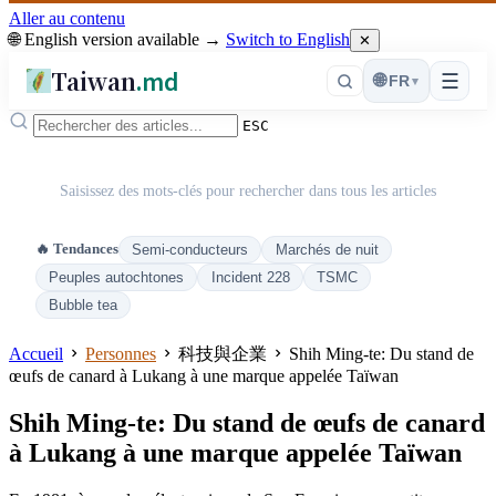
Aller au contenu
🌐 English version available →
Switch to English
✕
Taiwan
.md
☰
🌐
FR
▾
ESC
Saisissez des mots-clés pour rechercher dans tous les articles
🔥 Tendances
Semi-conducteurs
Marchés de nuit
Peuples autochtones
Incident 228
TSMC
Bubble tea
Accueil
Personnes
科技與企業
Shih Ming-te: Du stand de
œufs de canard à Lukang à une marque appelée Taïwan
Shih Ming-te: Du stand de œufs de canard
à Lukang à une marque appelée Taïwan