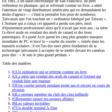
En 1981, à un salon électronique de San Francisco, un petit
ordinateur en plastique, qui se refermait comme un livre, a attiré
l'attention de vingt distributeurs américains qui en demandaient les
droits d'agence — c'était la première fois pour de nombreux
Taïwanais que l'on touchait un « ordinateur fabriqué par Taïwan ».
L'homme qui a conçu cet appareil a perdu son père, mort
d'épuisement professionnel alors qu'il n'avait que trois ans ; sa mère
l'a élevé seule en vendant des œufs de canard et des bons
patriotiques. Il a porté Acer parmi les cinq plus grandes marques
mondiales de PC et tracé la « courbe du sourire », entrée dans les
manuels scolaires ; il est l'un des rares pères fondateurs de la
technologie taïwanaise à accepter de se mettre devant les caméras
pour dire : « Je suis le plus grand perdant. »
Table des matières
01
Un ordinateur qui se referme comme un livre
02
La mère qui vendait des œufs de canard et l'enfant qui
voulait faire une marque
03
Une courbe pensée pendant trente ans et encore en cours de
révision
04
Le premier membre du club des cinq milliards
05
Retourner ranger ses propres affaires
06
Les valeurs invisibles
07
Un double nommé A-Dan