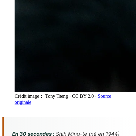
Crédit image： Tony Tseng
· CC BY 2.0
·
Source
originale
En 30 secondes :
Shih Ming-te (né en 1944)