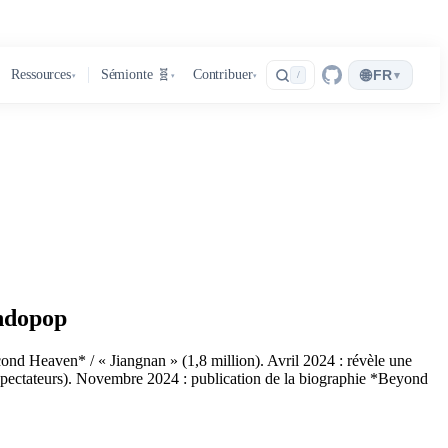
🌐
Ressources
Sémionte 🧬
Contribuer
FR
▾
/
▾
▾
▾
andopop
nd Heaven* / « Jiangnan » (1,8 million). Avril 2024 : révèle une
 spectateurs). Novembre 2024 : publication de la biographie *Beyond