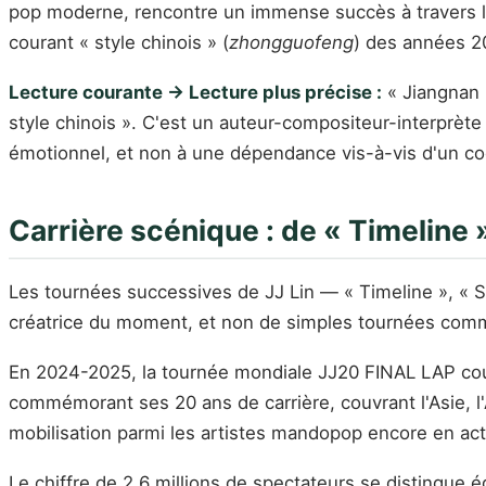
pop moderne, rencontre un immense succès à travers l
courant « style chinois » (
zhongguofeng
) des années 2
Lecture courante → Lecture plus précise :
« Jiangnan »
style chinois ». C'est un auteur-compositeur-interprète
émotionnel, et non à une dépendance vis-à-vis d'un code
Carrière scénique : de « Timeline
Les tournées successives de JJ Lin — « Timeline », « Sa
créatrice du moment, et non de simples tournées comm
En 2024-2025, la tournée mondiale JJ20 FINAL LAP couvr
commémorant ses 20 ans de carrière, couvrant l'Asie, l
mobilisation parmi les artistes mandopop encore en acti
Le chiffre de 2,6 millions de spectateurs se distingu