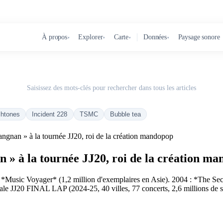
À propos
Explorer
Carte
Données
Paysage sonore
▾
▾
▾
▾
Saisissez des mots-clés pour rechercher dans tous les articles
chtones
Incident 228
TSMC
Bubble tea
angnan » à la tournée JJ20, roi de la création mandopop
n » à la tournée JJ20, roi de la création m
*Music Voyager* (1,2 million d'exemplaires en Asie). 2004 : *The Seco
iale JJ20 FINAL LAP (2024-25, 40 villes, 77 concerts, 2,6 millions de