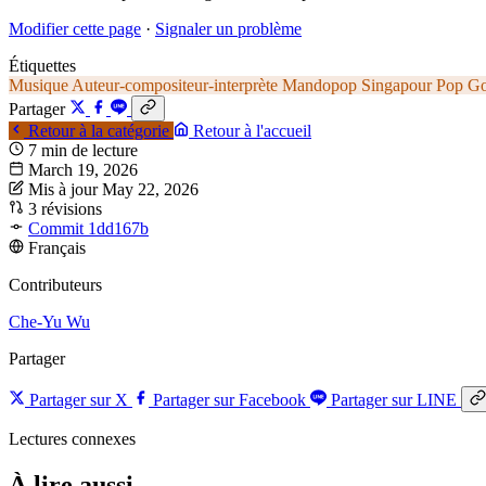
Modifier cette page
·
Signaler un problème
Étiquettes
Musique
Auteur-compositeur-interprète
Mandopop
Singapour
Pop
Go
Partager
Retour à la catégorie
Retour à l'accueil
7 min de lecture
March 19, 2026
Mis à jour May 22, 2026
3 révisions
Commit 1dd167b
Français
Contributeurs
Che-Yu Wu
Partager
Partager sur X
Partager sur Facebook
Partager sur LINE
Lectures connexes
À lire aussi