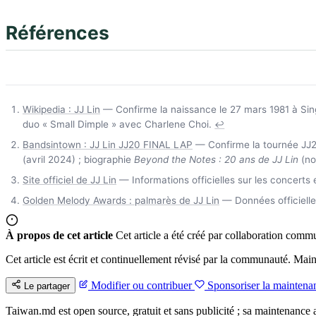
Références
Wikipedia : JJ Lin
— Confirme la naissance le 27 mars 1981 à Sin
duo « Small Dimple » avec Charlene Choi.
↩
Bandsintown : JJ Lin JJ20 FINAL LAP
— Confirme la tournée JJ20
(avril 2024) ; biographie
Beyond the Notes : 20 ans de JJ Lin
(no
Site officiel de JJ Lin
— Informations officielles sur les concerts e
Golden Melody Awards : palmarès de JJ Lin
— Données officiell
À propos de cet article
Cet article a été créé par collaboration commu
Cet article est écrit et continuellement révisé par la communauté. Mai
Modifier ou contribuer
Sponsoriser la maintena
Le partager
Taiwan.md est open source, gratuit et sans publicité ; sa maintenance a