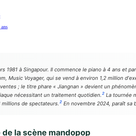
e
e ans
mars 1981 à Singapour. Il commence le piano à 4 ans et p
bum,
Music Voyager
, qui se vend à environ 1,2 million d'e
de ventes ; le titre phare « Jiangnan » devient un phéno
2
iaque nécessitant un traitement quotidien.
La tournée 
2
6 millions de spectateurs.
En novembre 2024, paraît sa 
re de la scène mandopop