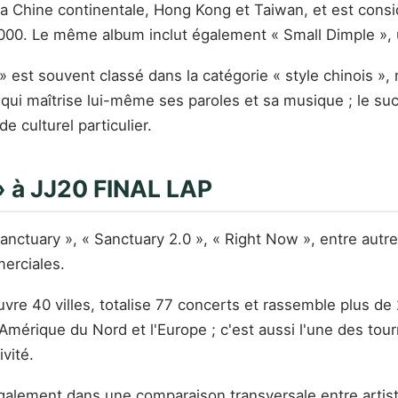
a Chine continentale, Hong Kong et Taiwan, et est con
000. Le même album inclut également « Small Dimple », 
 est souvent classé dans la catégorie « style chinois »,
 qui maîtrise lui-même ses paroles et sa musique ; le su
 culturel particulier.
 » à JJ20 FINAL LAP
nctuary », « Sanctuary 2.0 », « Right Now », entre autre
erciales.
e 40 villes, totalise 77 concerts et rassemble plus de 2
'Amérique du Nord et l'Europe ; c'est aussi l'une des to
vité.
e également dans une comparaison transversale entre ar