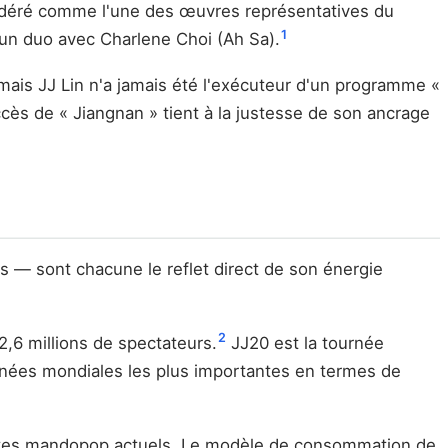
sidéré comme l'une des œuvres représentatives du
1
un duo avec Charlene Choi (Ah Sa).
 mais JJ Lin n'a jamais été l'exécuteur d'un programme «
ccès de « Jiangnan » tient à la justesse de son ancrage
s — sont chacune le reflet direct de son énergie
2
,6 millions de spectateurs.
JJ20 est la tournée
urnées mondiales les plus importantes en termes de
tistes mandopop actuels. Le modèle de consommation de