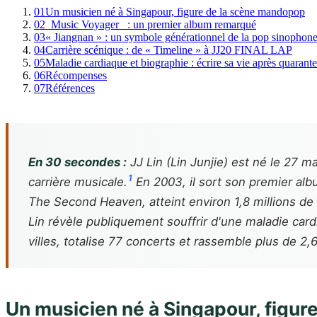
01
Un musicien né à Singapour, figure de la scène mandopop
02
_Music Voyager_ : un premier album remarqué
03
« Jiangnan » : un symbole générationnel de la pop sinophon
04
Carrière scénique : de « Timeline » à JJ20 FINAL LAP
05
Maladie cardiaque et biographie : écrire sa vie après quarant
06
Récompenses
07
Références
En 30 secondes :
JJ Lin (Lin Junjie) est né le 27 
1
carrière musicale.
En 2003, il sort son premier al
The Second Heaven
, atteint environ 1,8 millions 
Lin révèle publiquement souffrir d'une maladie card
villes, totalise 77 concerts et rassemble plus de 2,
Un musicien né à Singapour, figu