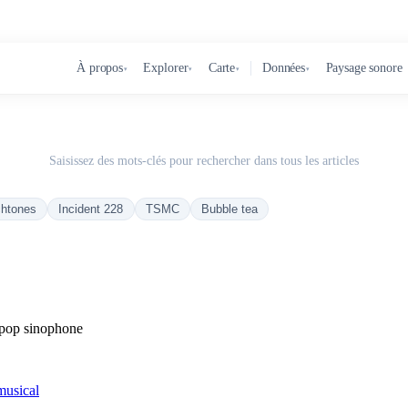
À propos
Explorer
Carte
Données
Paysage sonore
▾
▾
▾
▾
Saisissez des mots-clés pour rechercher dans tous les articles
chtones
Incident 228
TSMC
Bubble tea
e pop sinophone
musical