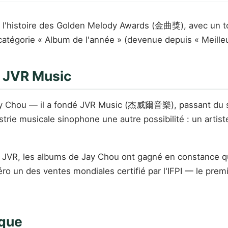
 l'histoire des Golden Melody Awards (金曲獎), avec un tota
 catégorie « Album de l'année » (devenue depuis « Meille
de JVR Music
y Chou — il a fondé JVR Music (杰威爾音樂), passant du statu
ustrie musicale sinophone une autre possibilité : un artist
de JVR, les albums de Jay Chou ont gagné en constance q
ro un des ventes mondiales certifié par l'IFPI — le prem
ique