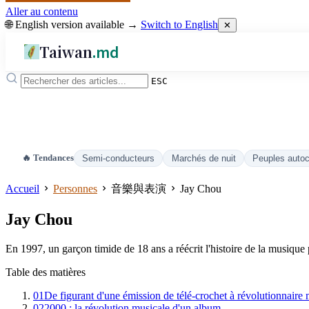
Aller au contenu
🌐 English version available →
Switch to English
✕
Taiwan
.md
ESC
🔥 Tendances
Semi-conducteurs
Marchés de nuit
Peuples auto
Accueil
Personnes
音樂與表演
Jay Chou
Jay Chou
En 1997, un garçon timide de 18 ans a réécrit l'histoire de la musiqu
Table des matières
01
De figurant d'une émission de télé-crochet à révolutionnaire 
02
2000 : la révolution musicale d'un album