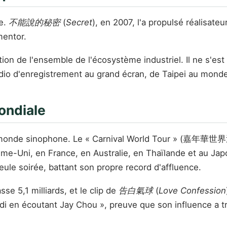
ue.
不能說的秘密
(
Secret
), en 2007, l'a propulsé réalisateu
mentor.
on de l'ensemble de l'écosystème industriel. Il ne s'est 
udio d'enregistrement au grand écran, de Taipei au monde
ondiale
e monde sinophone. Le « Carnival World Tour » (嘉年華世
e-Uni, en France, en Australie, en Thaïlande et au Japon
seule soirée, battant son propre record d'affluence.
e 5,1 milliards, et le clip de
告白氣球
(
Love Confession
andi en écoutant Jay Chou », preuve que son influence a t