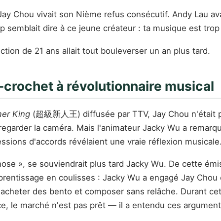
 Jay Chou vivait son Nième refus consécutif. Andy Lau a
op semblait dire à ce jeune créateur : ta musique est tro
tion de 21 ans allait tout bouleverser un an plus tard.
-crochet à révolutionnaire musical
er King
(超級新人王) diffusée par TTV, Jay Chou n'était pas 
garder la caméra. Mais l'animateur Jacky Wu a remarqué u
ssions d'accords révélaient une vraie réflexion musicale
chose », se souviendrait plus tard Jacky Wu. De cette ém
pprentissage en coulisses : Jacky Wu a engagé Jay Chou 
, acheter des bento et composer sans relâche. Durant cet
e, le marché n'est pas prêt — il a entendu ces argument