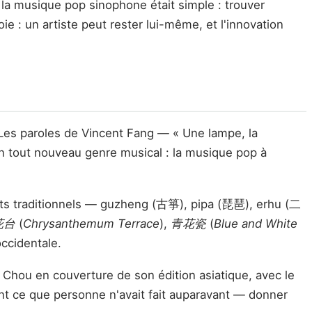
 la musique pop sinophone était simple : trouver
e : un artiste peut rester lui-même, et l'innovation
. Les paroles de Vincent Fang — « Une lampe, la
un tout nouveau genre musical : la musique pop à
ments traditionnels — guzheng (古箏), pipa (琵琶), erhu (二
花台
(
Chrysanthemum Terrace
),
青花瓷
(
Blue and White
occidentale.
 Chou en couverture de son édition asiatique, avec le
ent ce que personne n'avait fait auparavant — donner