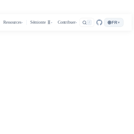
🌐
Ressources
Sémionte 🧬
Contribuer
FR
▾
/
▾
▾
▾