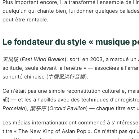
Plus important encore, il a transformé l'ensemble de l'
quelqu'un qui chante bien, lui donner quelques ballades,
peut être rentable.
Le fondateur du style « musique p
東風破
(
East Wind Breaks
), sorti en 2003, a marqué un
solitude, seule devant la fenêtre » — associées à l'ar
sonorité chinoise (
中國風流行音樂
).
Ce n'était pas une simple reconstitution culturelle, m
胡) — et les a habillés avec des techniques d'enregist
Porcelain
),
蘭亭序
(
Orchid Pavilion
) — chaque titre est 
Les médias internationaux ont commencé à s'intéress
titre « The New King of Asian Pop ». Ce n'était pas qu