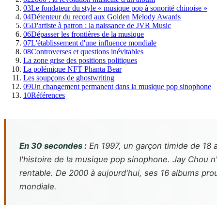
03
Le fondateur du style « musique pop à sonorité chinoise »
04
Détenteur du record aux Golden Melody Awards
05
D'artiste à patron : la naissance de JVR Music
06
Dépasser les frontières de la musique
07
L'établissement d'une influence mondiale
08
Controverses et questions inévitables
La zone grise des positions politiques
La polémique NFT Phanta Bear
Les soupçons de ghostwriting
09
Un changement permanent dans la musique pop sinophone
10
Références
En 30 secondes :
En 1997, un garçon timide de 18 a
l'histoire de la musique pop sinophone. Jay Chou n'es
rentable. De 2000 à aujourd'hui, ses 16 albums pro
mondiale.