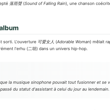
cepté
落雨聲
(
Sound of Falling Rain
), une chanson coécrit
 album
t sorti. L'ouverture
可愛女人
(
Adorable Woman
) mêlait r
rrément l'erhu (二胡) dans un univers hip-hop.
 que la musique sinophone pouvait tout fusionner et se 
passé du statut d'assistant à celui du jour au lendemain.