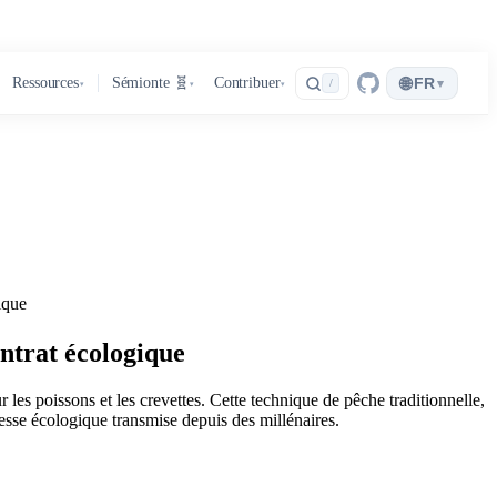
🌐
Ressources
Sémionte 🧬
Contribuer
FR
▾
/
▾
▾
▾
ique
ontrat écologique
 les poissons et les crevettes. Cette technique de pêche traditionnelle,
gesse écologique transmise depuis des millénaires.