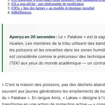
02
La non-pêche : une philosophie de modération
03
Du « lieu des larmes » au modèle écologique mondial
04
Références
Aperçu en 30 secondes :
Le « Palakaw » est la sag
Hualien. Les membres de la tribu utilisent des bam
les poissons et les crevettes dans les zones humid
est considérée comme le précurseur des techniques 
(TEK) aux yeux du monde académique — un contrat d
« C'est la maison des poissons, pas des déchets aban
souvent aux jeunes générations les empilements de boi
du « Palakaw ». En langue Amis, « Lakaw » désigne à l'or
transforme en une action de protection active — « cons