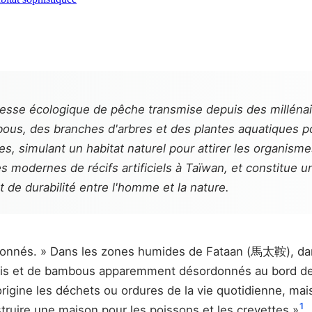
esse écologique de pêche transmise depuis des millénair
bous, des branches d'arbres et des plantes aquatiques p
es, simulant un habitat naturel pour attirer les organis
modernes de récifs artificiels à Taïwan, et constitue u
e durabilité entre l'homme et la nature.
donnés. » Dans les zones humides de Fataan (馬太鞍), dan
s et de bambous apparemment désordonnés au bord de la r
igine les déchets ou ordures de la vie quotidienne, mais 
1
truire une maison pour les poissons et les crevettes »
.