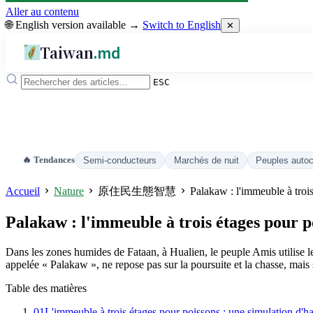
Aller au contenu
🌐 English version available →
Switch to English
✕
Taiwan
.md
ESC
🔥 Tendances
Semi-conducteurs
Marchés de nuit
Peuples auto
Accueil
Nature
原住民生態智慧
Palakaw : l'immeuble à troi
Palakaw : l'immeuble à trois étages pour p
Dans les zones humides de Fataan, à Hualien, le peuple Amis utilise les
appelée « Palakaw », ne repose pas sur la poursuite et la chasse, mais 
Table des matières
01
L'immeuble à trois étages pour poissons : une simulation d'ha