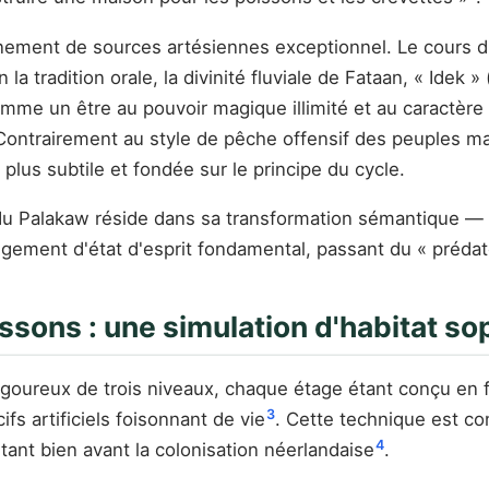
nement de sources artésiennes exceptionnel. Le cours 
la tradition orale, la divinité fluviale de Fataan, « Idek
comme un être au pouvoir magique illimité et au caractèr
 Contrairement au style de pêche offensif des peuples mar
lus subtile et fondée sur le principe du cycle.
 du Palakaw réside dans sa transformation sémantique — 
angement d'état d'esprit fondamental, passant du « prédat
ssons : une simulation d'habitat so
igoureux de trois niveaux, chaque étage étant conçu en 
3
s artificiels foisonnant de vie
. Cette technique est c
4
tant bien avant la colonisation néerlandaise
.