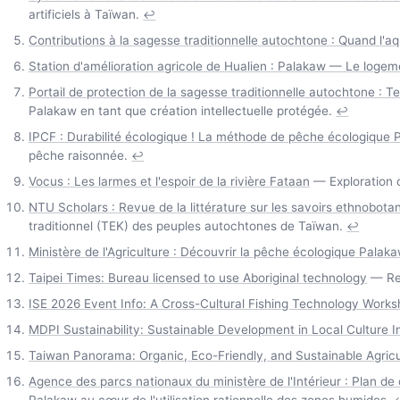
artificiels à Taïwan.
↩
Contributions à la sagesse traditionnelle autochtone : Quand l'
Station d'amélioration agricole de Hualien : Palakaw — Le logem
Portail de protection de la sagesse traditionnelle autochtone : 
Palakaw en tant que création intellectuelle protégée.
↩
IPCF : Durabilité écologique ! La méthode de pêche écologique 
pêche raisonnée.
↩
Vocus : Les larmes et l'espoir de la rivière Fataan
— Exploration d
NTU Scholars : Revue de la littérature sur les savoirs ethnobot
traditionnel (TEK) des peuples autochtones de Taïwan.
↩
Ministère de l'Agriculture : Découvrir la pêche écologique Palak
Taipei Times: Bureau licensed to use Aboriginal technology
— Rep
ISE 2026 Event Info: A Cross-Cultural Fishing Technology Work
MDPI Sustainability: Sustainable Development in Local Culture I
Taiwan Panorama: Organic, Eco-Friendly, and Sustainable Agricu
Agence des parcs nationaux du ministère de l'Intérieur : Plan de
Palakaw au cœur de l'utilisation rationnelle des zones humides.