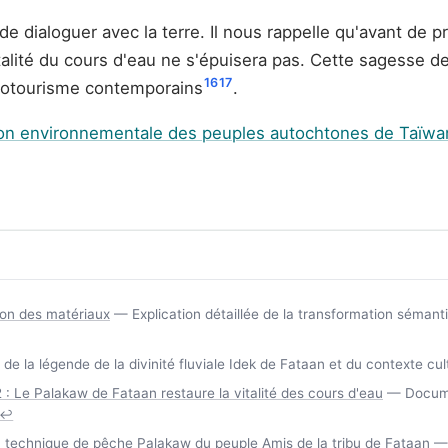
e dialoguer avec la terre. Il nous rappelle qu'avant de p
italité du cours d'eau ne s'épuisera pas. Cette sagesse 
16
17
écotourisme contemporains
.
ion environnementale des peuples autochtones de Taïwa
ion des matériaux
— Explication détaillée de la transformation sémant
 la légende de la divinité fluviale Idek de Fataan et du contexte cul
 : Le Palakaw de Fataan restaure la vitalité des cours d'eau
— Documen
↩
a technique de pêche Palakaw du peuple Amis de la tribu de Fataan
— 