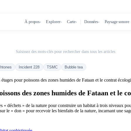
À propos
Explorer
Carte
Données
Paysage sonore
▾
▾
▾
▾
Saisissez des mots-clés pour rechercher dans tous les articles
chtones
Incident 228
TSMC
Bubble tea
s étages pour poissons des zones humides de Fataan et le contrat écolog
oissons des zones humides de Fataan et le c
 « déchets » de la nature pour construire un habitat à trois niveaux pour
sur le « don » pour recevoir les bienfaits de la nature, incarnant une sa
bitat sophistiquée