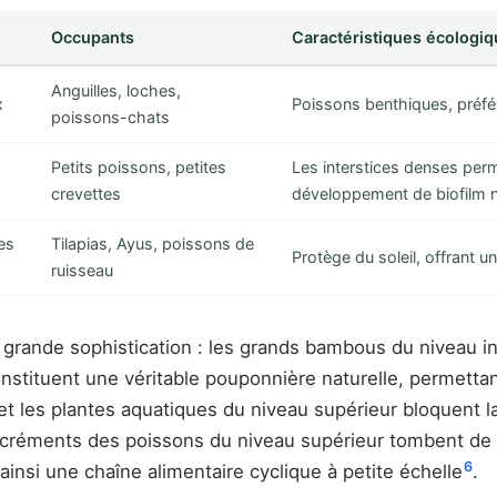
Occupants
Caractéristiques écologi
Anguilles, loches,
x
Poissons benthiques, préfé
poissons-chats
Petits poissons, petites
Les interstices denses perm
crevettes
développement de biofilm nut
es
Tilapias, Ayus, poissons de
Protège du soleil, offrant un
ruisseau
rande sophistication : les grands bambous du niveau infé
nstituent une véritable pouponnière naturelle, permettan
 et les plantes aquatiques du niveau supérieur bloquent la
xcréments des poissons du niveau supérieur tombent de n
6
ainsi une chaîne alimentaire cyclique à petite échelle
.