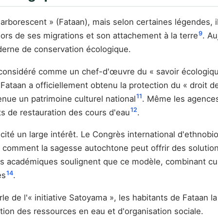
borescent » (Fataan), mais selon certaines légendes, il 
9
lors de ses migrations et son attachement à la terre
. Au
oderne de conservation écologique.
considéré comme un chef-d'œuvre du « savoir écologique 
Fataan a officiellement obtenu la protection du « droit de
11
nue un patrimoine culturel national
. Même les agences
12
ets de restauration des cours d'eau
.
cité un large intérêt. Le Congrès international d'ethnob
t comment la sagesse autochtone peut offrir des solutio
s académiques soulignent que ce modèle, combinant cultu
14
es
.
e de l'« initiative Satoyama », les habitants de Fataan la
on des ressources en eau et d'organisation sociale.