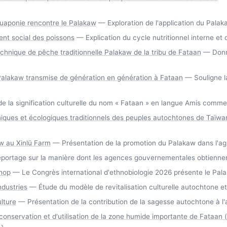
aquaponie rencontre le Palakaw
— Exploration de l'application du Palaka
ent social des poissons
— Explication du cycle nutritionnel interne et 
Technique de pêche traditionnelle Palakaw de la tribu de Fataan
— Donné
Palakaw transmise de génération en génération à Fataan
— Souligne la
e la signification culturelle du nom « Fataan » en langue Amis comme 
aniques et écologiques traditionnels des peuples autochtones de Taïwa
aw au Xinlü Farm
— Présentation de la promotion du Palakaw dans l'agr
ortage sur la manière dont les agences gouvernementales obtiennent l'
shop
— Le Congrès international d'ethnobiologie 2026 présente le Pa
ndustries
— Étude du modèle de revitalisation culturelle autochtone e
lture
— Présentation de la contribution de la sagesse autochtone à l'a
 conservation et d'utilisation de la zone humide importante de Fataan 