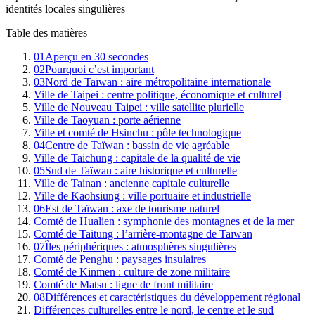
identités locales singulières
Table des matières
01
Aperçu en 30 secondes
02
Pourquoi c’est important
03
Nord de Taïwan : aire métropolitaine internationale
Ville de Taipei : centre politique, économique et culturel
Ville de Nouveau Taipei : ville satellite plurielle
Ville de Taoyuan : porte aérienne
Ville et comté de Hsinchu : pôle technologique
04
Centre de Taïwan : bassin de vie agréable
Ville de Taichung : capitale de la qualité de vie
05
Sud de Taïwan : aire historique et culturelle
Ville de Tainan : ancienne capitale culturelle
Ville de Kaohsiung : ville portuaire et industrielle
06
Est de Taïwan : axe de tourisme naturel
Comté de Hualien : symphonie des montagnes et de la mer
Comté de Taitung : l’arrière-montagne de Taïwan
07
Îles périphériques : atmosphères singulières
Comté de Penghu : paysages insulaires
Comté de Kinmen : culture de zone militaire
Comté de Matsu : ligne de front militaire
08
Différences et caractéristiques du développement régional
Différences culturelles entre le nord, le centre et le sud