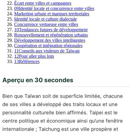
Écart entre villes et campagnes
09
Identité locale et concurrence entre villes
Marketing urbain et marques territoriales
Identité locale et culture dialectale
Concurrence vertueuse entre villes
10
Tendances futures de développement
Renouvellement et régénération urbains
Développement des villes intelligentes
Coopération et intégration régionales
11
Conseils aux visiteurs de Taïwan
12
Pour aller plus loin
13
Références
Aperçu en 30 secondes
Bien que Taïwan soit de superficie limitée, chacune
de ses villes a développé des traits locaux et une
personnalité culturelle bien affirmés. Taipei est le
centre politique et économique ainsi qu’une fenêtre
internationale ; Taichung est une ville prospère et