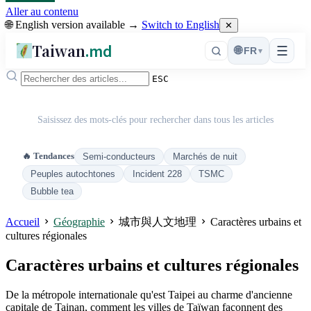
Aller au contenu
🌐 English version available →
Switch to English
✕
Taiwan
.md
☰
🌐
FR
▾
ESC
Saisissez des mots-clés pour rechercher dans tous les articles
🔥 Tendances
Semi-conducteurs
Marchés de nuit
Peuples autochtones
Incident 228
TSMC
Bubble tea
Accueil
Géographie
城市與人文地理
Caractères urbains et
cultures régionales
Caractères urbains et cultures régionales
De la métropole internationale qu'est Taipei au charme d'ancienne
capitale de Tainan, comment les villes de Taïwan façonnent des