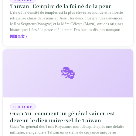
Taïwan : L'empire de la foi né de la peur
L'île où la densité de temples est la plus élevée au monde et la liberté
religieuse classe deuxième en Asie : les deux plus grandes croyances,
le Roi Seigneur (Wangye) et la Mère Céleste (Mazu), ont des origines
historiques liées à la peste et à la mort. Des statues divines transportées
par les immigrants militaires du XVIIe siècle à travers le Détroit
閱讀全文
sombre jusqu'au score de 94 dans le rapport de 2025 sur la liberté ; de
l'interdiction de la Voie Unique (Yiguandao) en 1953 à sa première
légalisation en 1987 après la levée de la loi martiale, jusqu'aux quatre
grands sommets bouddhistes et à l'Église presbytérienne qui ont
emprunté des voies distinctes dans leurs relations avec l'État — la foi
🎭
taïwanaise ne réside pas dans les textes sacrés, mais dans l'encens qui
se consume au coin de la rue.
CULTURE
Guan Yu : comment un général vaincu est
devenu le dieu universel de Taïwan
Guan Yu, général des Trois Royaumes mort décapité après une défaite
militaire, a engendré à Taïwan un système de croyance unique au