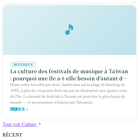
».
🎵
MUSIQUE
La culture des festivals de musique à Taïwan
: pourquoi une île a-t-elle besoin d'autant de
fêtes en plein air ?
D'une scène bricolée par deux Américains sur la plage de Kenting en
1995, à plus de cinquante festivals par an disséminés aux quatre coins
de l'île. La densité de festivals à Taïwan est peut-être la plus haute du
monde — et ses pionniers n'étaient pas Taïwanais
閱讀全文
Tout voir Culture
RÉCENT