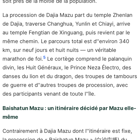
soit près de la moitié de la population.
La procession de Dajia Mazu part du temple Zhenlan
de Dajia, traverse Changhua, Yunlin et Chiayi, arrive
au temple Fengtian de Xinguang, puis revient par le
même chemin. Le parcours total est d''environ 340
km, sur neuf jours et huit nuits — un véritable
5
marathon de foi.
Le cortège comprend le palanquin
divin, les Huit Généraux, le Prince Neza Électro, des
danses du lion et du dragon, des troupes de tambours
de guerre et d''autres troupes de procession, avec
des participants venant de toute l''île.
Baishatun Mazu : un itinéraire décidé par Mazu elle-
même
Contrairement à Dajia Mazu dont l''itinéraire est fixe,
la procession de « Baishatun Mazu » (白沙屯媽) du