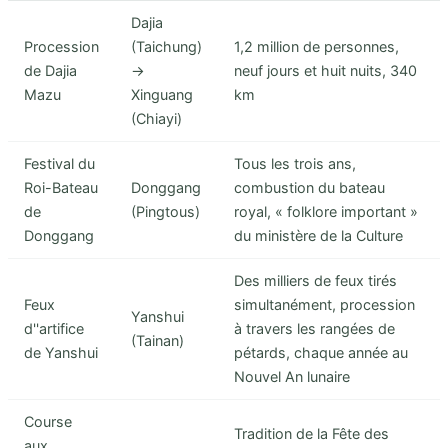
Dajia
Procession
(Taichung)
1,2 million de personnes,
de Dajia
→
neuf jours et huit nuits, 340
Mazu
Xinguang
km
(Chiayi)
Festival du
Tous les trois ans,
Roi-Bateau
Donggang
combustion du bateau
de
(Pingtous)
royal, « folklore important »
Donggang
du ministère de la Culture
Des milliers de feux tirés
Feux
simultanément, procession
Yanshui
d''artifice
à travers les rangées de
(Tainan)
de Yanshui
pétards, chaque année au
Nouvel An lunaire
Course
Tradition de la Fête des
aux