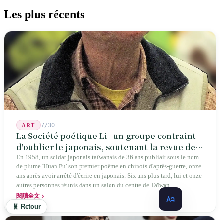
Les plus récents
7/30
ART
La Société poétique Li : un groupe contraint
d'oublier le japonais, soutenant la revue de
poésie chinoise la plus ancienne de Taïwan
En 1958, un soldat japonais taïwanais de 36 ans publiait sous le nom
de plume 'Huan Fu' son premier poème en chinois d'après-guerre, onze
ans après avoir arrêté d'écrire en japonais. Six ans plus tard, lui et onze
autres personnes réunis dans un salon du centre de Taïwan
transformaient cette expérience de mutisme générationnel en une
閱讀全文
société poétique nommée 'Li' (le champignon comestible) — 60 ans de
🧬 Retour
publication ininterrompue, écrivant la poétique locale des marges