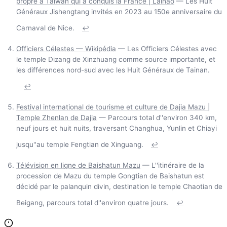
propre à Taïwan qui a conquis la France | Laihao
— Les Huit
Généraux Jishengtang invités en 2023 au 150e anniversaire du
Carnaval de Nice.
↩
Officiers Célestes — Wikipédia
— Les Officiers Célestes avec
le temple Dizang de Xinzhuang comme source importante, et
les différences nord-sud avec les Huit Généraux de Tainan.
↩
Festival international de tourisme et culture de Dajia Mazu |
Temple Zhenlan de Dajia
— Parcours total d''environ 340 km,
neuf jours et huit nuits, traversant Changhua, Yunlin et Chiayi
jusqu''au temple Fengtian de Xinguang.
↩
Télévision en ligne de Baishatun Mazu
— L''itinéraire de la
procession de Mazu du temple Gongtian de Baishatun est
décidé par le palanquin divin, destination le temple Chaotian de
Beigang, parcours total d''environ quatre jours.
↩