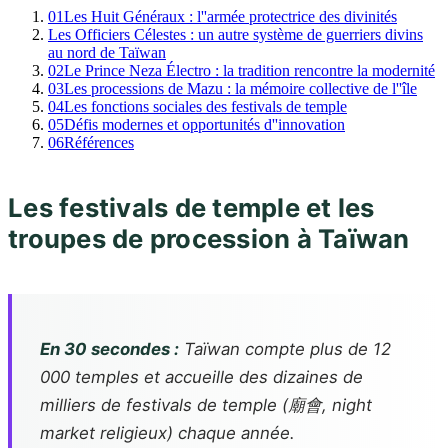
01
Les Huit Généraux : l''armée protectrice des divinités
Les Officiers Célestes : un autre système de guerriers divins
au nord de Taïwan
02
Le Prince Neza Électro : la tradition rencontre la modernité
03
Les processions de Mazu : la mémoire collective de l''île
04
Les fonctions sociales des festivals de temple
05
Défis modernes et opportunités d''innovation
06
Références
Les festivals de temple et les
troupes de procession à Taïwan
En 30 secondes :
Taïwan compte plus de 12
000 temples et accueille des dizaines de
milliers de festivals de temple (廟會,
night
market
religieux) chaque année.