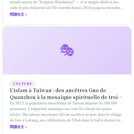
monde autour du "Seigneur Bienfaiteur" — et le temple dédié à son
culte le plus fréquenté de l'île interdit depuis 2014 jusqu'au moindre
bâton d'encens.
閱讀全文
🎭
CULTURE
L'islam à Taïwan : des ancêtres Guo de
Quanzhou à la mosaïque spirituelle de trois
cent mille travailleurs migrants
En 2025, la population musulmane de Taïwan dépasse les 300 000
personnes. L'empreinte islamique sur cette île s'étend sur quatre
siècles. Des tabous ancestraux liés au sacrifice au porc dans le village
de Guo à Lukang, aux célébrations de l'iftah dans le hall à damier noir
et blanc de la gare de Taipei, Taïwan traverse une reconstruction
閱讀全文
spirituelle allant de « l'origine cachée » à « la patrie retrouvée au loin