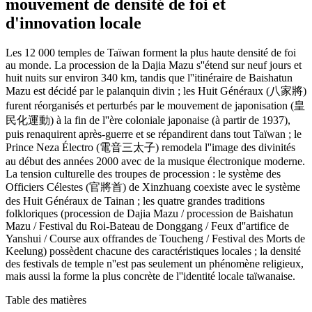
mouvement de densité de foi et
d'innovation locale
Les 12 000 temples de Taïwan forment la plus haute densité de foi
au monde. La procession de la Dajia Mazu s''étend sur neuf jours et
huit nuits sur environ 340 km, tandis que l''itinéraire de Baishatun
Mazu est décidé par le palanquin divin ; les Huit Généraux (八家將)
furent réorganisés et perturbés par le mouvement de japonisation (皇
民化運動) à la fin de l''ère coloniale japonaise (à partir de 1937),
puis renaquirent après-guerre et se répandirent dans tout Taïwan ; le
Prince Neza Électro (電音三太子) remodela l''image des divinités
au début des années 2000 avec de la musique électronique moderne.
La tension culturelle des troupes de procession : le système des
Officiers Célestes (官將首) de Xinzhuang coexiste avec le système
des Huit Généraux de Tainan ; les quatre grandes traditions
folkloriques (procession de Dajia Mazu / procession de Baishatun
Mazu / Festival du Roi-Bateau de Donggang / Feux d''artifice de
Yanshui / Course aux offrandes de Toucheng / Festival des Morts de
Keelung) possèdent chacune des caractéristiques locales ; la densité
des festivals de temple n''est pas seulement un phénomène religieux,
mais aussi la forme la plus concrète de l''identité locale taïwanaise.
Table des matières