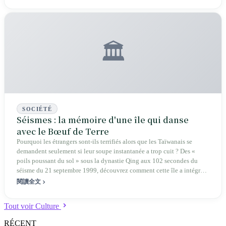
🏛️
SOCIÉTÉ
Séismes : la mémoire d'une île qui danse
avec le Bœuf de Terre
Pourquoi les étrangers sont-ils terrifiés alors que les Taïwanais se
demandent seulement si leur soupe instantanée a trop cuit ? Des «
poils poussant du sol » sous la dynastie Qing aux 102 secondes du
séisme du 21 septembre 1999, découvrez comment cette île a intégré
la catastrophe dans son quotidien.
閱讀全文
Tout voir Culture
RÉCENT