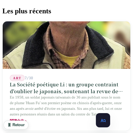
Les plus récents
7/30
ART
La Société poétique Li : un groupe contraint
d'oublier le japonais, soutenant la revue de
poésie chinoise la plus ancienne de Taïwan
En 1958, un soldat japonais taïwanais de 36 ans publiait sous le nom
de plume 'Huan Fu' son premier poème en chinois d'après-guerre, onze
ans après avoir arrêté d'écrire en japonais. Six ans plus tard, lui et onze
autres personnes réunis dans un salon du centre de Taïwan
transformaient cette expérience de mutisme générationnel en une
閱讀全文
🧬 Retour
société poétique nommée 'Li' (le champignon comestible) — 60 ans de
publication ininterrompue, écrivant la poétique locale des marges