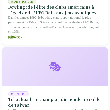
MODE DE VIE
Bowling : de l'élite des clubs américains à
l'âge d'or du "UFO Ball" aux Jeux asiatiques
de Bangkok, l'ascension et le déclin de
Dans les années 1990, le bowling était le sport national le plus
passionnant de Taïwan. Grâce à la technique locale du « UFO Ball »,
Taïwan
Taïwan a remporté six médailles d'or aux Jeux asiatiques de Bangkok
en 1998.
閱讀全文
🎭
CULTURE
Tchoukball : le champion du monde invisible
de Taïwan