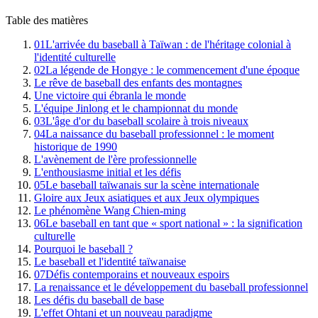
Table des matières
01
L'arrivée du baseball à Taïwan : de l'héritage colonial à
l'identité culturelle
02
La légende de Hongye : le commencement d'une époque
Le rêve de baseball des enfants des montagnes
Une victoire qui ébranla le monde
L'équipe Jinlong et le championnat du monde
03
L'âge d'or du baseball scolaire à trois niveaux
04
La naissance du baseball professionnel : le moment
historique de 1990
L'avènement de l'ère professionnelle
L'enthousiasme initial et les défis
05
Le baseball taïwanais sur la scène internationale
Gloire aux Jeux asiatiques et aux Jeux olympiques
Le phénomène Wang Chien-ming
06
Le baseball en tant que « sport national » : la signification
culturelle
Pourquoi le baseball ?
Le baseball et l'identité taïwanaise
07
Défis contemporains et nouveaux espoirs
La renaissance et le développement du baseball professionnel
Les défis du baseball de base
L'effet Ohtani et un nouveau paradigme