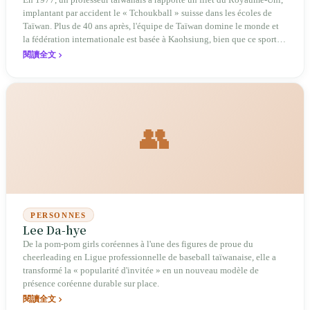
En 1977, un professeur taïwanais a rapporté un filet du Royaume-Uni,
implantant par accident le « Tchoukball » suisse dans les écoles de
Taïwan. Plus de 40 ans après, l'équipe de Taïwan domine le monde et
la fédération internationale est basée à Kaohsiung, bien que ce sport
reste méconnu de la majorité des Taïwanais.
閱讀全文
👥
PERSONNES
Lee Da-hye
De la pom-pom girls coréennes à l'une des figures de proue du
cheerleading en Ligue professionnelle de baseball taïwanaise, elle a
transformé la « popularité d'invitée » en un nouveau modèle de
présence coréenne durable sur place.
閱讀全文