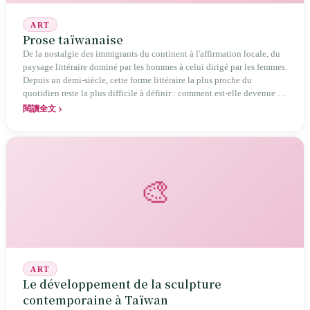
ART
Prose taïwanaise
De la nostalgie des immigrants du continent à l'affirmation locale, du
paysage littéraire dominé par les hommes à celui dirigé par les femmes.
Depuis un demi-siècle, cette forme littéraire la plus proche du
quotidien reste la plus difficile à définir : comment est-elle devenue le
porte‑voyageur de la mémoire émotionnelle des Taïwanais ?
閱讀全文
🎨
ART
Le développement de la sculpture
contemporaine à Taïwan