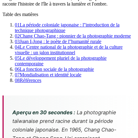
raconte l'histoire de l'île à travers la lumière et l'ombre.
Table des matières
01
La période coloniale japonaise : l''introduction de la
technique photographique
02
Chang Chao-Tang : pionnier de la photographie moderne
03
Juan I-Jong : le poète de l''humanité rurale
04
Le Centre national de la photographie et de la culture
visuelle : un jalon institutionnel
05
Le développement pluriel de la photographie
contemporaine
06
La fonction sociale de la photographie
07
Mondialisation et identité locale
08
Références
Aperçu en 30 secondes :
La photographie
taïwanaise prend racine durant la période
coloniale japonaise. En 1965, Chang Chao-