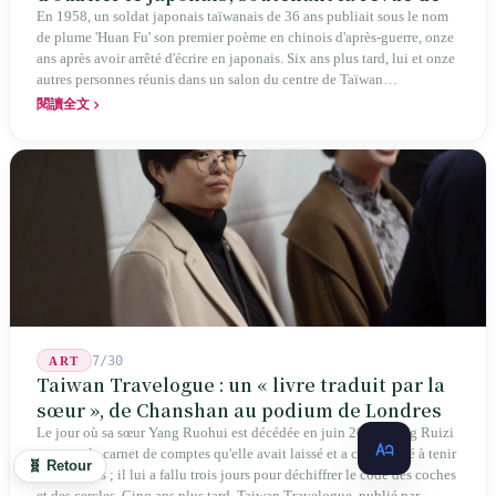
poésie chinoise la plus ancienne de Taïwan
En 1958, un soldat japonais taïwanais de 36 ans publiait sous le nom
de plume 'Huan Fu' son premier poème en chinois d'après-guerre, onze
ans après avoir arrêté d'écrire en japonais. Six ans plus tard, lui et onze
autres personnes réunis dans un salon du centre de Taïwan
transformaient cette expérience de mutisme générationnel en une
閱讀全文
société poétique nommée 'Li' (le champignon comestible) — 60 ans de
publication ininterrompue, écrivant la poétique locale des marges
jusqu'aux manuels scolaires du collège.
7/30
ART
Taiwan Travelogue : un « livre traduit par la
sœur », de Chanshan au podium de Londres
Le jour où sa sœur Yang Ruohui est décédée en juin 2015, Yang Ruizi
a ouvert le carnet de comptes qu'elle avait laissé et a commencé à tenir
🧬 Retour
les comptes ; il lui a fallu trois jours pour déchiffrer le code des coches