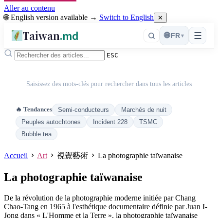
Aller au contenu
🌐 English version available →
Switch to English
✕
Taiwan
.md
☰
🌐
FR
▾
ESC
Saisissez des mots-clés pour rechercher dans tous les articles
🔥 Tendances
Semi-conducteurs
Marchés de nuit
Peuples autochtones
Incident 228
TSMC
Bubble tea
Accueil
Art
視覺藝術
La photographie taïwanaise
La photographie taïwanaise
De la révolution de la photographie moderne initiée par Chang
Chao-Tang en 1965 à l'esthétique documentaire définie par Juan I-
Jong dans « L'Homme et la Terre », la photographie taïwanaise