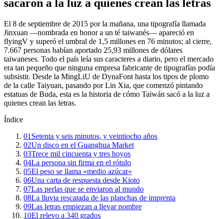
sacaron a la luz a quienes crean las letras
El 8 de septiembre de 2015 por la mañana, una tipografía llamada
Jinxuan —nombrada en honor a un té taiwanés— apareció en
flyingV y superó el umbral de 1,5 millones en 76 minutos; al cierre,
7.667 personas habían aportado 25,93 millones de dólares
taiwaneses. Todo el país leía sus caracteres a diario, pero el mercado
era tan pequeño que ninguna empresa fabricante de tipografías podía
subsistir. Desde la MingLiU de DynaFont hasta los tipos de plomo
de la calle Taiyuan, pasando por Lin Xia, que comenzó pintando
estatuas de Buda, esta es la historia de cómo Taiwán sacó a la luz a
quienes crean las letras.
Índice
01
Setenta y seis minutos, y veintiocho años
02
Un disco en el Guanghua Market
03
Trece mil cincuenta y tres hoyos
04
La persona sin firma en el rótulo
05
El peso se llama «medio azúcar»
06
Una carta de respuesta desde Kioto
07
Las perlas que se enviaron al mundo
08
La lluvia rescatada de las planchas de imprenta
09
Las letras empiezan a llevar nombre
10
El relevo a 340 grados