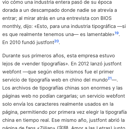
vio cómo una industria entera pasó de su época
dorada a un descampado donde nadie se atrevía a
entrar; al mirar atrás en una entrevista con BIOS
monthly, dijo: «Esto, para una industria tipográfica —si
19
es que realmente tenemos una— es lamentable»
.
20
En 2010 fundó justfont
.
Durante sus primeros años, esta empresa estuvo
lejos de «vender tipografías». En 2012 lanzó justfont
webfont —que según ellos mismos fue el primer
21
servicio de tipografía web en chino del mundo
—.
Los archivos de tipografías chinas son enormes y las
páginas web no podían cargarlas; un servicio webfont
solo envía los caracteres realmente usados en la
página, permitiendo por primera vez elegir la tipografía
china en tiempo real. Ese mismo año, justfont abrió la
página de fans «Ziilian» (字戀, Amor a las Letras) junto