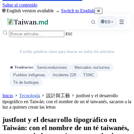
Saltar al contenido
🌐 English version available →
Switch to English
✕
Taiwan
.md
☰
🌐
ES
▾
ESC
Escribe palabras clave para buscar en todos los artículos
🔥 Tendencias
Semiconductores
Mercados nocturnos
Pueblos indígenas
Incidente 228
TSMC
Té de burbujas
Inicio
Tecnología
設計與工藝
justfont y el desarrollo
tipográfico en Taiwán: con el nombre de un té taiwanés, sacaron a la
luz a quienes crean las letras
justfont y el desarrollo tipográfico en
Taiwán: con el nombre de un té taiwanés,