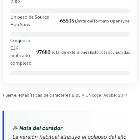
Big5
Un peso de Source
65535
Límite del formato OpenType
Han Sans
Conjunto
CJK
97680
Total de extensiones históricas acumuladas
unificado
completo
Fuente: estadísticas de caracteres Big5 y Unicode; Adobe, 2014
📝
Nota del curador
La versión habitual atribuye el colapso del año