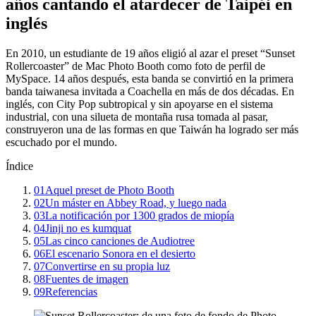
años cantando el atardecer de Taipéi en
inglés
En 2010, un estudiante de 19 años eligió al azar el preset “Sunset
Rollercoaster” de Mac Photo Booth como foto de perfil de
MySpace. 14 años después, esta banda se convirtió en la primera
banda taiwanesa invitada a Coachella en más de dos décadas. En
inglés, con City Pop subtropical y sin apoyarse en el sistema
industrial, con una silueta de montaña rusa tomada al pasar,
construyeron una de las formas en que Taiwán ha logrado ser más
escuchado por el mundo.
Índice
01
Aquel preset de Photo Booth
02
Un máster en Abbey Road, y luego nada
03
La notificación por 1300 grados de miopía
04
Jinji no es kumquat
05
Las cinco canciones de Audiotree
06
El escenario Sonora en el desierto
07
Convertirse en su propia luz
08
Fuentes de imagen
09
Referencias