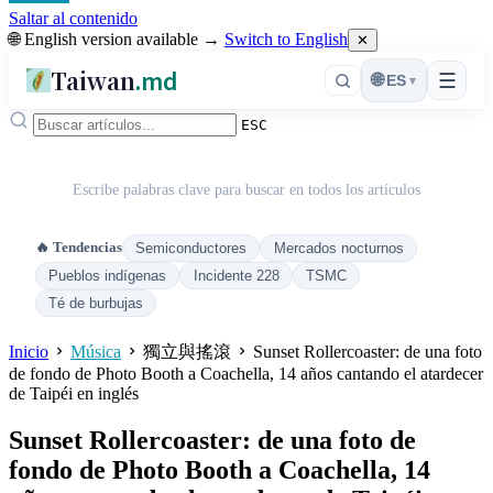
Saltar al contenido
🌐 English version available →
Switch to English
✕
Taiwan
.md
☰
🌐
ES
▾
ESC
Escribe palabras clave para buscar en todos los artículos
🔥 Tendencias
Semiconductores
Mercados nocturnos
Pueblos indígenas
Incidente 228
TSMC
Té de burbujas
Inicio
Música
獨立與搖滾
Sunset Rollercoaster: de una foto
de fondo de Photo Booth a Coachella, 14 años cantando el atardecer
de Taipéi en inglés
Sunset Rollercoaster: de una foto de
fondo de Photo Booth a Coachella, 14