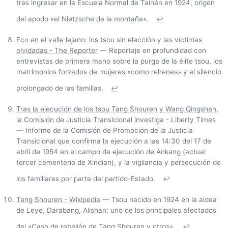
tras ingresar en la Escuela Normal de Tainán en 1924, origen
del apodo «el Nietzsche de la montaña».
↩
Eco en el valle lejano: los tsou sin elección y las víctimas
olvidadas - The Reporter
— Reportaje en profundidad con
entrevistas de primera mano sobre la purga de la élite tsou, los
matrimonios forzados de mujeres «como rehenes» y el silencio
prolongado de las familias.
↩
Tras la ejecución de los tsou Tang Shouren y Wang Qingshan,
la Comisión de Justicia Transicional investiga - Liberty Times
— Informe de la Comisión de Promoción de la Justicia
Transicional que confirma la ejecución a las 14:30 del 17 de
abril de 1954 en el campo de ejecución de Ankang (actual
tercer cementerio de Xindian), y la vigilancia y persecución de
los familiares por parte del partido-Estado.
↩
Tang Shouren - Wikipedia
— Tsou nacido en 1924 en la aldea
de Leye, Darabang, Alishan; uno de los principales afectados
del «Caso de rebelión de Tang Shouren y otros».
↩