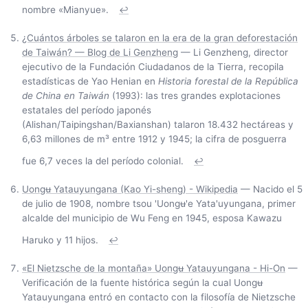
nombre «Mianyue».
↩
¿Cuántos árboles se talaron en la era de la gran deforestación
de Taiwán? — Blog de Li Genzheng
— Li Genzheng, director
ejecutivo de la Fundación Ciudadanos de la Tierra, recopila
estadísticas de Yao Henian en
Historia forestal de la República
de China en Taiwán
(1993): las tres grandes explotaciones
estatales del período japonés
(Alishan/Taipingshan/Baxianshan) talaron 18.432 hectáreas y
6,63 millones de m³ entre 1912 y 1945; la cifra de posguerra
fue 6,7 veces la del período colonial.
↩
Uongʉ Yatauyungana (Kao Yi-sheng) - Wikipedia
— Nacido el 5
de julio de 1908, nombre tsou 'Uongʉ'e Yata'uyungana, primer
alcalde del municipio de Wu Feng en 1945, esposa Kawazu
Haruko y 11 hijos.
↩
«El Nietzsche de la montaña» Uongʉ Yatauyungana - Hi-On
—
Verificación de la fuente histórica según la cual Uongʉ
Yatauyungana entró en contacto con la filosofía de Nietzsche