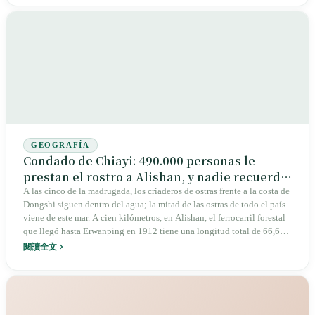
GEOGRAFÍA
Condado de Chiayi: 490.000 personas le
prestan el rostro a Alishan, y nadie recuerda
que la sede del condado está en Taibao
A las cinco de la madrugada, los criaderos de ostras frente a la costa de
Dongshi siguen dentro del agua; la mitad de las ostras de todo el país
viene de este mar. A cien kilómetros, en Alishan, el ferrocarril forestal
que llegó hasta Erwanping en 1912 tiene una longitud total de 66,6
kilómetros. En medio, junto a la estación Chiayi del tren de alta
閱讀全文
velocidad en Taibao, la sede sur del Museo Nacional del Palacio tardó
15 años en abrir; en 2018 recibió 760.000 visitantes. Cuando en 1991
la sede del condado de Chiayi se trasladó desde la ciudad de Chiayi a
Taibao, todo el país seguía pensando que Chiayi era la ciudad de
Chiayi. Treinta y cinco años después, las 490.000 personas de este