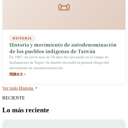
📜
condado rodean una ciudad de 270.000 habitantes que le fue
recortada, con un índice de envejecimiento de 174%, el más alto de
Taiwán.
HISTORIA
Historia y movimiento de autodenominación
de los pueblos indígenas de Taiwán
En 1987, un joven tsou de 19 años fue ejecutado en el campo de
fusilamiento de Taipéi. Su muerte encendió la primera chispa del
movimiento de autodenominación.
閱讀全文
Ver todo Historia
RECIENTE
Lo más reciente