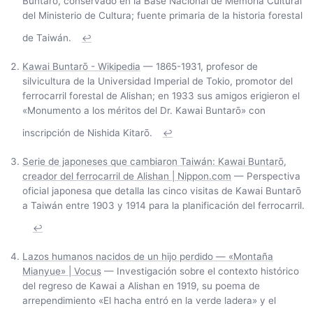
Buntarō, conservado en la Base Nacional de Memoria Cultural
del Ministerio de Cultura; fuente primaria de la historia forestal
de Taiwán.
↩
Kawai Buntarō - Wikipedia
— 1865-1931, profesor de
silvicultura de la Universidad Imperial de Tokio, promotor del
ferrocarril forestal de Alishan; en 1933 sus amigos erigieron el
«Monumento a los méritos del Dr. Kawai Buntarō» con
inscripción de Nishida Kitarō.
↩
Serie de japoneses que cambiaron Taiwán: Kawai Buntarō,
creador del ferrocarril de Alishan | Nippon.com
— Perspectiva
oficial japonesa que detalla las cinco visitas de Kawai Buntarō
a Taiwán entre 1903 y 1914 para la planificación del ferrocarril.
↩
Lazos humanos nacidos de un hijo perdido — «Montaña
Mianyue» | Vocus
— Investigación sobre el contexto histórico
del regreso de Kawai a Alishan en 1919, su poema de
arrependimiento «El hacha entró en la verde ladera» y el