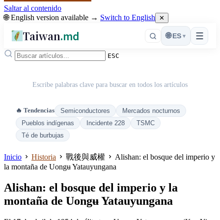
Saltar al contenido
🌐 English version available →
Switch to English
✕
Taiwan
.md
☰
🌐
ES
▾
ESC
Escribe palabras clave para buscar en todos los artículos
🔥 Tendencias
Semiconductores
Mercados nocturnos
Pueblos indígenas
Incidente 228
TSMC
Té de burbujas
Inicio
Historia
戰後與威權
Alishan: el bosque del imperio y
la montaña de Uongʉ Yatauyungana
Alishan: el bosque del imperio y la
montaña de Uongʉ Yatauyungana