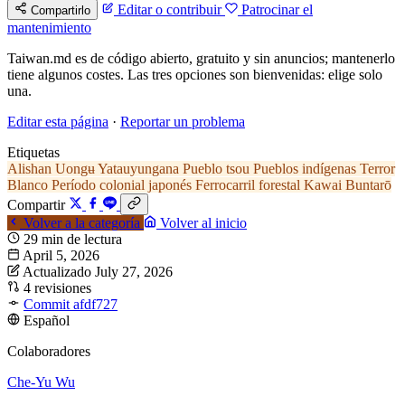
Editar o contribuir
Patrocinar el
Compartirlo
mantenimiento
Taiwan.md es de código abierto, gratuito y sin anuncios; mantenerlo
tiene algunos costes. Las tres opciones son bienvenidas: elige solo
una.
Editar esta página
·
Reportar un problema
Etiquetas
Alishan
Uongʉ Yatauyungana
Pueblo tsou
Pueblos indígenas
Terror
Blanco
Período colonial japonés
Ferrocarril forestal
Kawai Buntarō
Compartir
Volver a la categoría
Volver al inicio
29 min de lectura
April 5, 2026
Actualizado July 27, 2026
4 revisiones
Commit afdf727
Español
Colaboradores
Che-Yu Wu