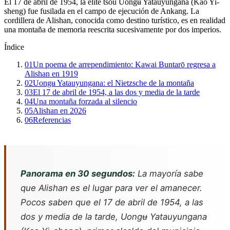
El 17 de abril de 1954, la élite tsou Uongʉ Yatauyungana (Kao Yi-
sheng) fue fusilada en el campo de ejecución de Ankang. La
cordillera de Alishan, conocida como destino turístico, es en realidad
una montaña de memoria reescrita sucesivamente por dos imperios.
Índice
01
Un poema de arrependimiento: Kawai Buntarō regresa a
Alishan en 1919
02
Uongʉ Yatauyungana: el Nietzsche de la montaña
03
El 17 de abril de 1954, a las dos y media de la tarde
04
Una montaña forzada al silencio
05
Alishan en 2026
06
Referencias
Panorama en 30 segundos:
La mayoría sabe
que Alishan es el lugar para ver el amanecer.
Pocos saben que el 17 de abril de 1954, a las
dos y media de la tarde, Uongʉ Yatauyungana