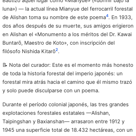
Bautizó aquel lugar como «Mianyue» («dormir bajo la
luna») — la actual línea Mianyue del ferrocarril forestal
4
de Alishan toma su nombre de este poema
. En 1933,
dos años después de su muerte, sus amigos erigieron
en Alishan el «Monumento a los méritos del Dr. Kawai
Buntarō, Maestro de Koto», con inscripción del
2
filósofo Nishida Kitarō
.
📝 Nota del curador: Este es el momento más honesto
de toda la historia forestal del imperio japonés: un
forestal mira atrás hacia el camino que él mismo trazó
y solo puede disculparse con un poema.
Durante el período colonial japonés, las tres grandes
explotaciones forestales estatales —Alishan,
Taipingshan y Baxianshan— arrasaron entre 1912 y
1945 una superficie total de 18.432 hectáreas, con un