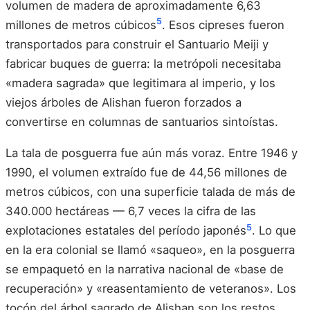
volumen de madera de aproximadamente 6,63
5
millones de metros cúbicos
. Esos cipreses fueron
transportados para construir el Santuario Meiji y
fabricar buques de guerra: la metrópoli necesitaba
«madera sagrada» que legitimara al imperio, y los
viejos árboles de Alishan fueron forzados a
convertirse en columnas de santuarios sintoístas.
La tala de posguerra fue aún más voraz. Entre 1946 y
1990, el volumen extraído fue de 44,56 millones de
metros cúbicos, con una superficie talada de más de
340.000 hectáreas — 6,7 veces la cifra de las
5
explotaciones estatales del período japonés
. Lo que
en la era colonial se llamó «saqueo», en la posguerra
se empaquetó en la narrativa nacional de «base de
recuperación» y «reasentamiento de veteranos». Los
tocón del árbol sagrado de Alishan son los restos