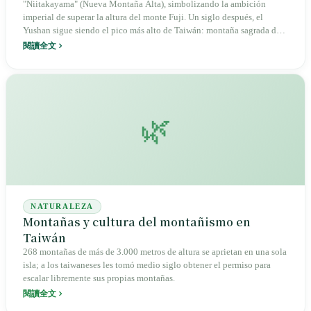
"Niitakayama" (Nueva Montaña Alta), simbolizando la ambición
imperial de superar la altura del monte Fuji. Un siglo después, el
Yushan sigue siendo el pico más alto de Taiwán: montaña sagrada de
los pueblos indígenas, presencia en los registros de la dinastía Qing,
閱讀全文
corona de los mapas coloniales y, hoy, lugar de peregrinación
montañera y campo de pruebas de la ética ambiental.
🌿
NATURALEZA
Montañas y cultura del montañismo en
Taiwán
268 montañas de más de 3.000 metros de altura se aprietan en una sola
isla; a los taiwaneses les tomó medio siglo obtener el permiso para
escalar libremente sus propias montañas.
閱讀全文