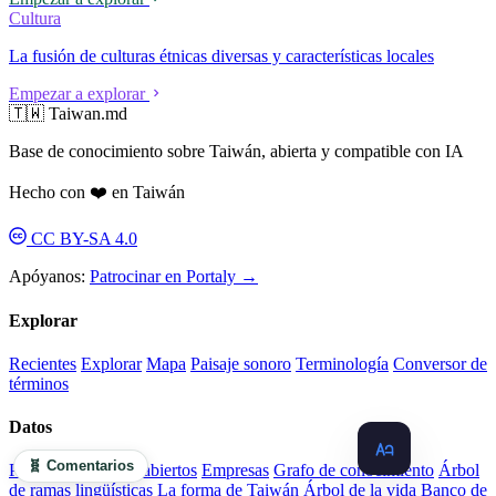
Cultura
La fusión de culturas étnicas diversas y características locales
Empezar a explorar
🇹🇼 Taiwan.md
Base de conocimiento sobre Taiwán, abierta y compatible con IA
Hecho con ❤️ en Taiwán
CC BY-SA 4.0
Apóyanos:
Patrocinar en Portaly →
Explorar
Recientes
Explorar
Mapa
Paisaje sonoro
Terminología
Conversor de
términos
Datos
🧬 Comentarios
Panel
Datos
Datos abiertos
Empresas
Grafo de conocimiento
Árbol
de ramas lingüísticas
La forma de Taiwán
Árbol de la vida
Banco de