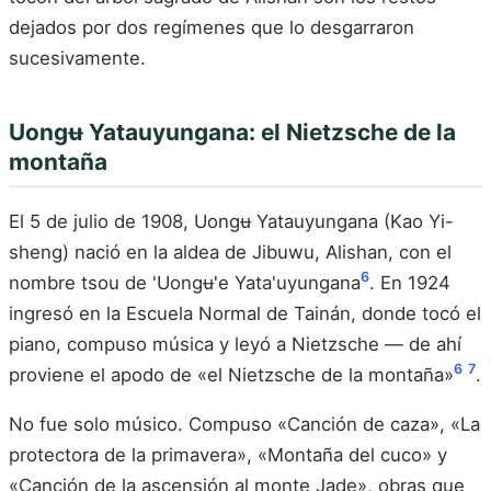
dejados por dos regímenes que lo desgarraron
sucesivamente.
Uongʉ Yatauyungana: el Nietzsche de la
montaña
El 5 de julio de 1908, Uongʉ Yatauyungana (Kao Yi-
sheng) nació en la aldea de Jibuwu, Alishan, con el
6
nombre tsou de 'Uongʉ'e Yata'uyungana
. En 1924
ingresó en la Escuela Normal de Tainán, donde tocó el
piano, compuso música y leyó a Nietzsche — de ahí
6
7
proviene el apodo de «el Nietzsche de la montaña»
.
No fue solo músico. Compuso «Canción de caza», «La
protectora de la primavera», «Montaña del cuco» y
«Canción de la ascensión al monte Jade», obras que