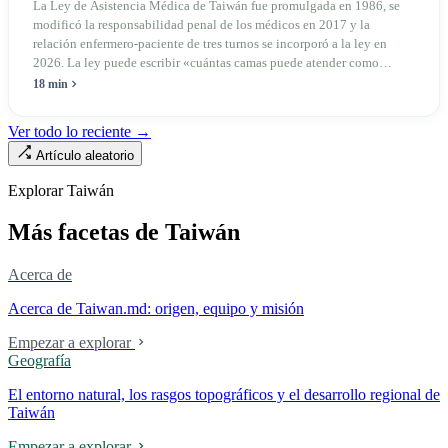
el mercado
La Ley de Asistencia Médica de Taiwán fue promulgada en 1986, se
modificó la responsabilidad penal de los médicos en 2017 y la
relación enfermero-paciente de tres turnos se incorporó a la ley en
2026. La ley puede escribir «cuántas camas puede atender como
máximo una enfermera», pero no puede escribir «si existe esa
18 min
enfermera»: de las 320.000 licencias de enfermería, solo quedan
190.000 manos en la clínica. Esta no es la Ley de Seguro Médico, ni la
Ver todo lo reciente →
Ley de Médicos, es la ley raíz sobre cómo existe la institución del
Artículo aleatorio
«hospital» en Taiwán, y la tensión sin resolver durante cuarenta años
entre la utilidad pública de la asistencia médica y los mecanismos de
Explorar Taiwán
mercado.
Más facetas de Taiwán
Acerca de
Acerca de Taiwan.md: origen, equipo y misión
Empezar a explorar
Geografía
El entorno natural, los rasgos topográficos y el desarrollo regional de
Taiwán
Empezar a explorar