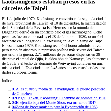
kaohsiungenses estaban presos en las
cárceles de Taipéi
El 1 de julio de 1979, Kaohsiung se convirtió en la segunda ciudad
de nivel provincial de Taiwán; el 10 de diciembre, la manifestación
de la Sociedad de la Revista Isla Hermosa en la rotonda de
Dagangpu derivó en un conflicto bajo el gas lacrimógeno. Ocho
personas fueron condenadas; el 28 de febrero de 1980, ocurrió el
asesinato en el hogar de Lin Yi-hsiung en la calle Xinyi de Taipéi.
En ese mismo 1979, Kaohsiung recibió el honor administrativo,
pero también absorbió la represión política más severa del Taiwán
posterior a la guerra. 2,71 millones de personas dispersas en 38
distritos: el arenal de Qijin, la aldea bön de Namaxya, las chimeneas
de CSTE y el techo de aluminio de Weiwuying conviven en una
misma ciudad. Esta ciudad tardó 45 años en coser sus heridas hasta
darles su propia forma.
Índice
01
A las cuatro y media de la madrugada, el puerto pesquero
de Qianzhen
02
Dagou, Takau, Kaohsiung: El cambio de nombre de 1920
03
El ejército baja del Monte Shou, era marzo de 1947
04
Zona de Procesamiento para la Exportación de 1968,