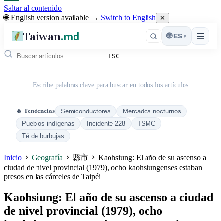
Saltar al contenido
🌐 English version available →
Switch to English
✕
Taiwan
.md
☰
🌐
ES
▾
ESC
Escribe palabras clave para buscar en todos los artículos
🔥 Tendencias
Semiconductores
Mercados nocturnos
Pueblos indígenas
Incidente 228
TSMC
Té de burbujas
Inicio
Geografía
縣市
Kaohsiung: El año de su ascenso a
ciudad de nivel provincial (1979), ocho kaohsiungenses estaban
presos en las cárceles de Taipéi
Kaohsiung: El año de su ascenso a ciudad
de nivel provincial (1979), ocho