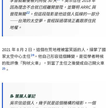
李晉毅最後被判拘役 50 天
。吳宗信在 2018 年
因為理念不合就已經離開晉陞，並聲明 ARRC 與
22
晉陞無關
。但這段陰影是他這個人弧線的一部分
——台灣的太空夢，曾經踩過環境正義跟原住民
地權。
2021 年 8 月 2 日，這個在荒地裡被當笑話的人，接掌了國
24
家太空中心主任
。他自己形容這個轉變，是從學者時候
的批評像「狗吠火車」，到當了主任之後變成自己開火車
25
。
📝 策展人筆記
吳宗信這個人，幾乎就是這個機構的縮影。一個