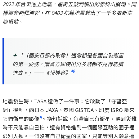
2022 年台東池上地震，福衛五號判讀出的赤科山崩塌。同
樣這套判釋流程，在 0403 花蓮地震數出了一千多處新生
崩塌地。
✦
「（國安目標的取像）通常都是各國自製衛星
的第一要務，購買方即使出再多錢都不見得能擠
40
進去。」——《報導者》
地震發生時，TASA 還做了一件事：它啟動了「守望亞
洲」機制，向日本 JAXA、泰國 GISTDA、印度 ISRO 調來
4
它們衛星的影像
。換句話說，台灣自己有衛星，遇到災難
時不只能靠自己拍，還有資格進到一個國際互助的圈子裡
跟別人換。一個沒有自己衛星的國家，只能等別人願意撥