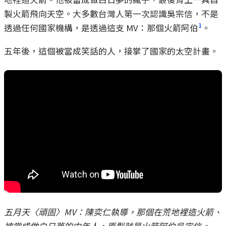
製火箭飛向天空。大多數台灣人第一次認識吳宗信，不是
1
透過任何國家機構，是透過這支 MV：那個火箭阿伯
。
五年後，這個被當成笑話的人，接掌了國家的太空計畫。
五月天〈頑固〉MV：陳奕仁執導，那個在荒地裡造火箭、
被當成做白日夢的中年人，原型就是火箭阿伯吳宗信。