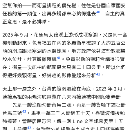
空幫你拍——而衛星排程的優先權，往往是各國自家國安
40
任務的第一順位，出再多錢都未必擠得進去
。自主的真
正意思，是不必排隊。
2025 年 9 月，花蓮馬太鞍溪上游形成堰塞湖，又是同一套
機制動起來。包含福五在內的多顆衛星確認了大約五百公
頃的崩塌跟堰塞湖的水體範圍，地方政府依著這些數據裝
41
設水位計、計算撤離時機
。負責影像的張莉雪講得很實
在：衛星一次能拍的範圍最大只有二十四公里，所以他們
41
得把好幾顆衛星、好幾趟的影像疊起來分析
。
天上那一層之外，台灣的脆弱還藏在海底。2023 年 2 月，
連接馬祖的兩條海底電纜在六天內接連被中國船隻弄斷
——先是一艘漁船勾斷台馬二號，再是一艘貨輪下錨扯斷
42
台馬三號
。馬祖一萬三千人斷網五十天，靠微波備援勉
強撐著，當時居民形容，傳一則 Line 文字訊息要等十五
42
到二十分鐘
。台灣對外的網路有九成九走十四條海底電