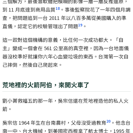
三個解方，最後靠軟體把模糊的影像一層一層反推還原，
18
到 11 月底達到商用品質
。事後監察院花了一年四個月調
查，把問題追到一台 2011 年以八百多萬從美國購入的準
19
直儀，認定它的校驗管理出了問題
。
這一跤對這個機構的意義，比任何一次成功都大。「自
主」變成一個會在 561 公里高的真空裡，因為一台地面儀
器沒校準好就讓你六年心血變垃圾的東西。台灣第一次自
己摔倒，然後自己爬起來。
荒地裡的火箭阿伯，來開火車了
劉小菁救福五的那一年，吳宗信還在荒地裡造他的私人火
箭。
20
吳宗信 1964 年生在台南農村，父母沒受過教育
。他念台
南一中、台大機械，到美國密西根拿了航太博士，1995 年