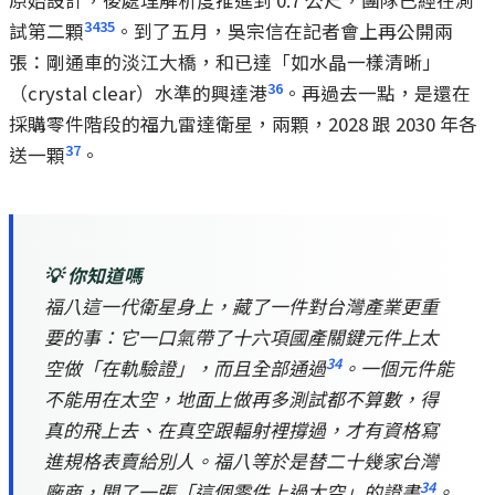
原始設計，後處理解析度推進到 0.7 公尺，團隊已經在測
34
35
試第二顆
。到了五月，吳宗信在記者會上再公開兩
張：剛通車的淡江大橋，和已達「如水晶一樣清晰」
36
（crystal clear）水準的興達港
。再過去一點，是還在
採購零件階段的福九雷達衛星，兩顆，2028 跟 2030 年各
37
送一顆
。
💡 你知道嗎
福八這一代衛星身上，藏了一件對台灣產業更重
要的事：它一口氣帶了十六項國產關鍵元件上太
34
空做「在軌驗證」，而且全部通過
。一個元件能
不能用在太空，地面上做再多測試都不算數，得
真的飛上去、在真空跟輻射裡撐過，才有資格寫
進規格表賣給別人。福八等於是替二十幾家台灣
34
廠商，開了一張「這個零件上過太空」的證書
。