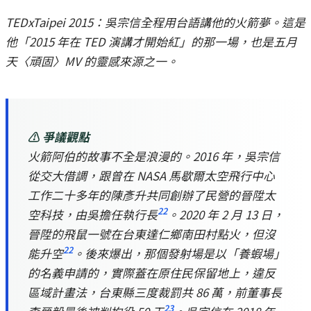
TEDxTaipei 2015：吳宗信全程用台語講他的火箭夢。這是
他「2015 年在 TED 演講才開始紅」的那一場，也是五月
天〈頑固〉MV 的靈感來源之一。
⚠️ 爭議觀點
火箭阿伯的故事不全是浪漫的。2016 年，吳宗信
從交大借調，跟曾在 NASA 馬歇爾太空飛行中心
工作二十多年的陳彥升共同創辦了民營的晉陞太
22
空科技，由吳擔任執行長
。2020 年 2 月 13 日，
晉陞的飛鼠一號在台東達仁鄉南田村點火，但沒
22
能升空
。後來爆出，那個發射場是以「養蝦場」
的名義申請的，實際蓋在原住民保留地上，違反
區域計畫法，台東縣三度裁罰共 86 萬，前董事長
23