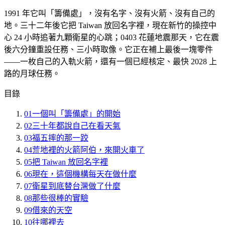
1991 年它叫「籌備處」，沒有名字、沒有火箭、沒有自己的
地。三十二年後它把 Taiwan 放回名字裡，現在新竹的操控中
心 24 小時追著九顆衛星的心跳；0403 花蓮地震那天，它在震
後六分鐘重設任務、三小時取像。它正在補上最後一塊零件
——一枚自己的入軌火箭，還有一個已經核定、最快 2028 上
路的月球任務。
目錄
01
一個叫「籌備處」的開始
02
三十年都說自己在看天氣
03
福五摔的那一跤
04
荒地裡的火箭阿伯，來開火車了
05
把 Taiwan 放回名字裡
06
現在，這個機構每天在做什麼
07
衛星到底替台灣做了什麼
08
那些很棒的實驗
09
借來的天空
10
往哪裡去