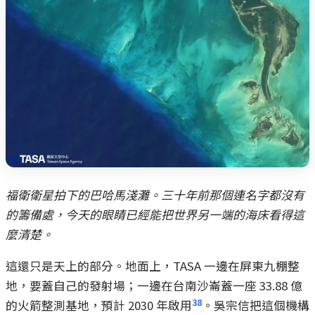
福衛衛星拍下的巴哈馬淺灘。三十年前那個連名字都沒有
的籌備處，今天的眼睛已經能把世界另一端的海床看得這
麼清楚。
這還只是天上的部分。地面上，TASA 一邊在屏東九棚整
地，要蓋自己的發射場；一邊在台南沙崙蓋一座 33.88 億
38
的火箭整測基地，預計 2030 年啟用
。吳宗信把這個機構