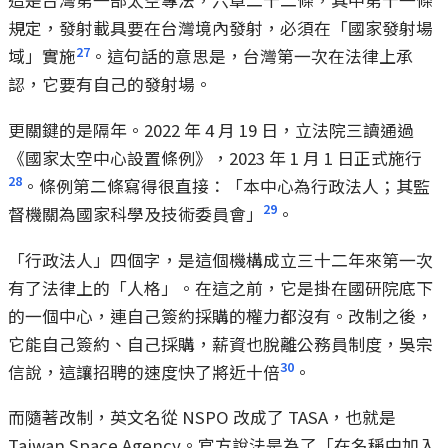
這是台灣第一部太空專法，六章二十二條，其中第十一條
規定，發射載具要在台灣境內發射，必須在「國家發射場
27
域」實施
。這句話的意思是，台灣第一次在法律上承
認，它要有自己的發射場。
更關鍵的是隔年。2022 年 4 月 19 日，立法院三讀通過
《國家太空中心設置條例》，2023 年 1 月 1 日正式施行
28
。條例第二條寫得很直接：「本中心為行政法人；其監
29
督機關為國家科學及技術委員會」
。
「行政法人」四個字，是這個機構成立三十二年來第一次
有了法律上的「人格」。在這之前，它是掛在國研院底下
的一個中心，連自己簽約採購的權力都沒有。改制之後，
它能自己簽約、自己採購，薪資也脫離公務員制度，吳宗
30
信說，這讓招聘的速度快了將近十倍
。
而隨著改制，英文名從 NSPO 改成了 TASA，也就是
Taiwan Space Agency。官方說法是為了「在名稱中加入