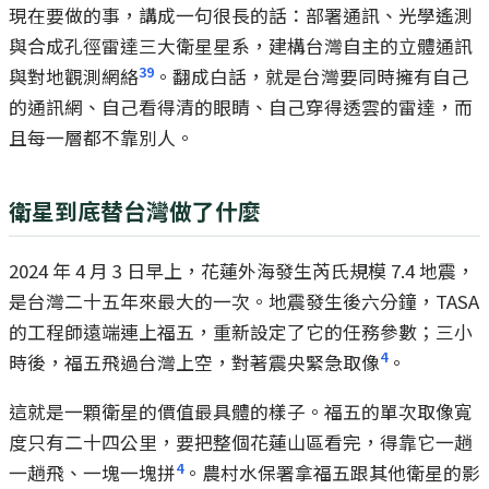
現在要做的事，講成一句很長的話：部署通訊、光學遙測
與合成孔徑雷達三大衛星星系，建構台灣自主的立體通訊
39
與對地觀測網絡
。翻成白話，就是台灣要同時擁有自己
的通訊網、自己看得清的眼睛、自己穿得透雲的雷達，而
且每一層都不靠別人。
衛星到底替台灣做了什麼
2024 年 4 月 3 日早上，花蓮外海發生芮氏規模 7.4 地震，
是台灣二十五年來最大的一次。地震發生後六分鐘，TASA
的工程師遠端連上福五，重新設定了它的任務參數；三小
4
時後，福五飛過台灣上空，對著震央緊急取像
。
這就是一顆衛星的價值最具體的樣子。福五的單次取像寬
度只有二十四公里，要把整個花蓮山區看完，得靠它一趟
4
一趟飛、一塊一塊拼
。農村水保署拿福五跟其他衛星的影