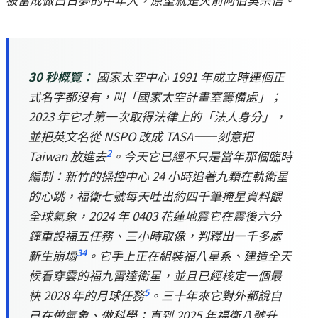
30 秒概覽：
國家太空中心 1991 年成立時連個正
式名字都沒有，叫「國家太空計畫室籌備處」；
2023 年它才第一次取得法律上的「法人身分」，
並把英文名從 NSPO 改成 TASA——刻意把
2
Taiwan 放進去
。今天它已經不只是當年那個臨時
編制：新竹的操控中心 24 小時追著九顆在軌衛星
的心跳，福衛七號每天吐出約四千筆掩星資料餵
全球氣象，2024 年 0403 花蓮地震它在震後六分
鐘重設福五任務、三小時取像，判釋出一千多處
3
4
新生崩塌
。它手上正在組裝福八星系、建造全天
候看穿雲的福九雷達衛星，並且已經核定一個最
5
快 2028 年的月球任務
。三十年來它對外都說自
己在做氣象、做科學；直到 2025 年福衛八號升