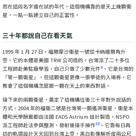
而在這段名字還在試的年代，這個機構靠的是天上幾顆衛
星，一點一點建立自己的正當性。
三十年都說自己在看天氣
1999 年 1 月 27 日，福爾摩沙衛星一號從卡納維爾角升
空。它的本體是美國 TRW 公司造的，台灣派了二十多位
9
工程師赴美駐廠學習，自己只做了少數元件
。它是台灣的
「第一顆衛星」，但這顆衛星更像一張學徒的入場券，它
教會了這個機構怎麼跟一顆在天上的東西對話。
接下來的兩顆衛星，奠定了這機構往後三十年對外說話的
方式。2004 年的福衛二號是台灣第一顆遙測衛星，衛星本
體和光學酬載都由法國 EADS Astrium 設計製造，NSPO
10
派工程師赴法參與整測，發射後接手操作
。它靠每日再
訪的軌道設計天天回到台灣上空，黑白影像解析度兩公尺