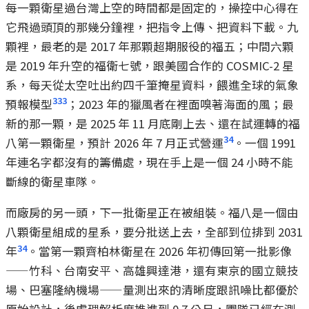
每一顆衛星過台灣上空的時間都是固定的，操控中心得在
它飛過頭頂的那幾分鐘裡，把指令上傳、把資料下載。九
顆裡，最老的是 2017 年那顆超期服役的福五；中間六顆
是 2019 年升空的福衛七號，跟美國合作的 COSMIC-2 星
系，每天從太空吐出約四千筆掩星資料，餵進全球的氣象
3
33
預報模型
；2023 年的獵風者在裡面嗅著海面的風；最
新的那一顆，是 2025 年 11 月底剛上去、還在試運轉的福
34
八第一顆衛星，預計 2026 年 7 月正式營運
。一個 1991
年連名字都沒有的籌備處，現在手上是一個 24 小時不能
斷線的衛星車隊。
而廠房的另一頭，下一批衛星正在被組裝。福八是一個由
八顆衛星組成的星系，要分批送上去，全部到位排到 2031
34
年
。當第一顆齊柏林衛星在 2026 年初傳回第一批影像
——竹科、台南安平、高雄興達港，還有東京的國立競技
場、巴塞隆納機場——量測出來的清晰度跟訊噪比都優於