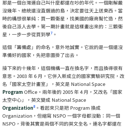
那是一個台灣連自己叫什麼都還在吵的年代。一個剛解嚴
沒幾年、總統還沒直選過的島，決定要往天上送東西。當
時的構想很單純：買一顆衛星，找美國的廠商幫忙造，然
後自己派人去學。第一期計畫就是這樣畫出來的：三顆衛
7
星，一步一步從買到學
。
這個「籌備處」的命名，意外地誠實。它說的是一個還沒
準備好的國家，先把意圖掛了出去。
接下來的十幾年，這個機構一直在換名字，而且換得很有
意思。2003 年 6 月，它併入新成立的國家實驗研究院，改
名「國家太空計畫室」，英文是 National Space
Program
Office。兩年後的 2005 年 4 月，又改名「國家
太空中心」，英文變成 National Space
8
Organization
。看起來只是把 Program 換成
Organization，但縮寫 NSPO 一個字母都沒動：同一個
NSPO，背後其實是兩個不同的英文全名。連名字都還在