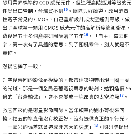
想用業界標準的 CCD 感光元件，但這種高階遙測等級的元
16
件受出口管制，台灣買不到
。團隊只好繞道，改用消費
性電子常見的 CMOS，自己重新設計成太空遙測等級，做
出了全球第一顆用 CMOS 感光元件的高解析度遙測衛星，
16
背後是五十多個產學研團隊磨了五年
。「自主」這兩個
字，第一次有了具體的意思：到了關鍵零件，別人就是不
賣你。
然後它摔了一跤。
升空後傳回的影像是模糊的，都市建築物旁出現一圈一圈
的光斑。那是一個全民看著電視屏息的時刻：這顆造價 56
17
億的「台灣驕傲」，會不會變成一塊昂貴的太空垃圾
。
救它回來的是衛星影像團隊。當年領軍的劉小菁後來回
憶，福五的準直儀沒有校正好、沒有提供真正的平行光，
18
「一毫米的偏差就會造成非常大的失焦」
。國研院提出