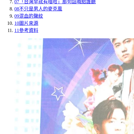
07
「台灣早就有嘻哈」那句話喊給誰聽
08
不只是男人的麥克風
09
混血的聲紋
10
圖片來源
11
參考資料