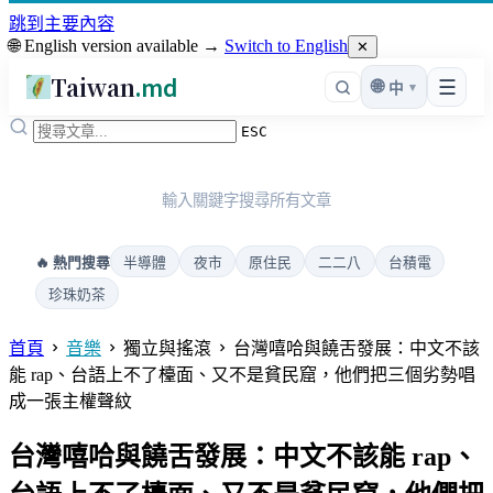
跳到主要內容
🌐 English version available →
Switch to English
✕
Taiwan
.md
☰
🌐
▾
中
ESC
輸入關鍵字搜尋所有文章
半導體
夜市
原住民
二二八
台積電
🔥 熱門搜尋
珍珠奶茶
首頁
音樂
獨立與搖滾
台灣嘻哈與饒舌發展：中文不該
能 rap、台語上不了檯面、又不是貧民窟，他們把三個劣勢唱
成一張主權聲紋
台灣嘻哈與饒舌發展：中文不該能 rap、