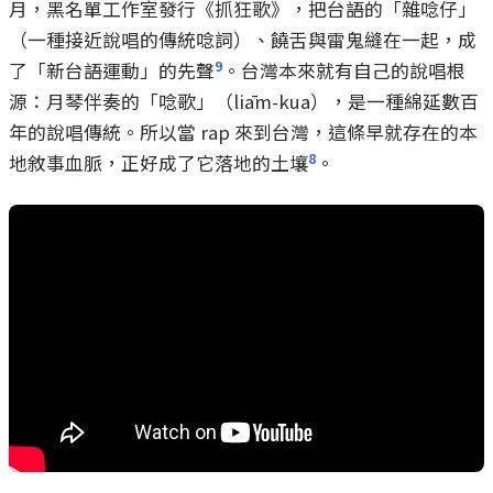
月，黑名單工作室發行《抓狂歌》，把台語的「雜唸仔」
（一種接近說唱的傳統唸詞）、饒舌與雷鬼縫在一起，成
9
了「新台語運動」的先聲
。台灣本來就有自己的說唱根
源：月琴伴奏的「唸歌」（liām-kua），是一種綿延數百
年的說唱傳統。所以當 rap 來到台灣，這條早就存在的本
8
地敘事血脈，正好成了它落地的土壤
。