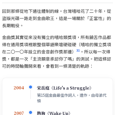
回到那條從地下通往體制的線。台灣嘻哈花了二十年，從
盜版光碟一路走到金曲歌王，這是一場關於「正當性」的
長期戰役。
金曲獎其實從來沒有獨立的嘻哈類獎項，所有饒舌作品都
得在通用獎項裡跟整個華語樂壇硬碰硬（嘻哈的獨立獎項
31
在二〇一〇年設立的金音創作獎那邊）
。所以每一次得
獎，都是一次「主流願意承認你了嗎」的測試。把這條認
可的時間軸攤開來看，會看到一條清楚的軌跡：
宋岳庭《Life's a Struggle》
2004
第15屆金曲最佳作詞人，遺作，由母弟代
領
熱狗《Wake Up》
2007