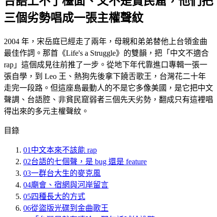
台語上不了檯面、又不是貧民窟，他們把
三個劣勢唱成一張主權聲紋
2004 年，宋岳庭已經走了兩年，母親和弟弟替他上台領金曲
最佳作詞。那首《Life's a Struggle》的雙韻，把「中文不適合
rap」這個成見往前推了一步。從地下年代靠進口專輯一張一
張自學，到 Leo 王、熱狗先後拿下饒舌歌王，台灣花二十年
走完一段路。但這座島最動人的不是它多像美國，是它把中文
聲調、台語腔、非貧民窟弱者三個先天劣勢，翻成只有這裡唱
得出來的多元主權聲紋。
目錄
01
中文本來不該能 rap
02
台語的七個聲，是 bug 還是 feature
03
一群台大生的麥克風
04
廟會、宿網與河岸留言
05
四種長大的方式
06
從盜版光碟到金曲歌王