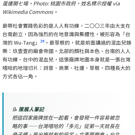
蛋連開七場。Photo: 桃園市政府，姓名標示授權 via
Wikimedia Commons。
最帶社會實踐色彩的是人人有功練，二〇〇三年由大支在
台南創立，因為強烈的在地意識與集體性，被形容為「台
29
灣的 Wu-Tang」
。最草根的，就是前面講過的混血兒娛
樂：玖壹壹的廟會帝國。北部的顏社與本色、台南的人人
有功練、台中的混血兒，這張廠牌地圖本身就是一張台灣
嘻哈的地理切片：詩意、商業、社運、草根，四種長大的
方式各佔一角。
📝
策展人筆記
把這四家廠牌放在一起看，會發現一件容易被忽
略的事——台灣嘻哈的「多元」從第一天就長在
骨子裡，是出廠就有的設定。文青跟廟會、台北