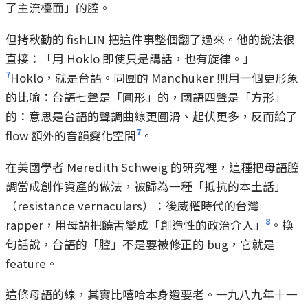
了主流檯面」的腔。
但拷秋勤的 fishLIN 把這件事整個翻了過來。他的說法很
直接：「用 Hoklo 即使只是講話，也有旋律。」
7
Hoklo，就是台語。同團的 Manchuker 則用一個更形象
的比喻：台語七聲是「圓形」的，國語四聲是「方形」
的：意思是台語的聲調曲線更圓滑、起伏更多，反而給了
7
flow 額外的音韻變化空間
。
在美國學者 Meredith Schweig 的研究裡，這種把母語腔
調當成創作資產的做法，被歸為一種「抵抗的本土話」
（resistance vernaculars）：後威權時代的台灣
8
rapper，用母語把饒舌變成「創造性的政治介入」
。換
句話說，台語的「腔」不是要被修正的 bug，它就是
feature。
這條母語的線，其實比嘻哈本身還要老。一九八九年十一