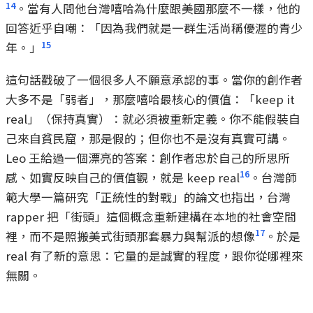
14
。當有人問他台灣嘻哈為什麼跟美國那麼不一樣，他的
回答近乎自嘲：「因為我們就是一群生活尚稱優渥的青少
15
年。」
這句話戳破了一個很多人不願意承認的事。當你的創作者
大多不是「弱者」，那麼嘻哈最核心的價值：「keep it
real」（保持真實）：就必須被重新定義。你不能假裝自
己來自貧民窟，那是假的；但你也不是沒有真實可講。
Leo 王給過一個漂亮的答案：創作者忠於自己的所思所
16
感、如實反映自己的價值觀，就是 keep real
。台灣師
範大學一篇研究「正統性的對戰」的論文也指出，台灣
rapper 把「街頭」這個概念重新建構在本地的社會空間
17
裡，而不是照搬美式街頭那套暴力與幫派的想像
。於是
real 有了新的意思：它量的是誠實的程度，跟你從哪裡來
無關。