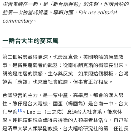
與雷鬼縫在一起，是「新台語運動」的先聲，也讓台語的
腔第一次被當成資產。專輯封面，Fair use editorial
commentary。
一群台大生的麥克風
第二個劣勢藏得更深，也最反直覺。美國嘻哈的原型敘
事，是貧民窟弱者的武器：從南布朗克斯的街頭長出來，
講的是底層的憤怒、生存與反抗。如果照這個模板，台灣
饒舌「應該」也來自社會底層。但事實正好相反。
台灣饒舌的主力，是一票中產、高學歷、都會的漢人男
性。熊仔是台大電機。國蛋（楊國雋）是台南一中、台大
13
化學系
。Leo 王（王之佑）念過台大社會系，後來休
學。連把這個現象講得最透徹的人類學者林浩立，自己就
是清華大學人類學副教授、台大嘻哈研究社的第二任社長