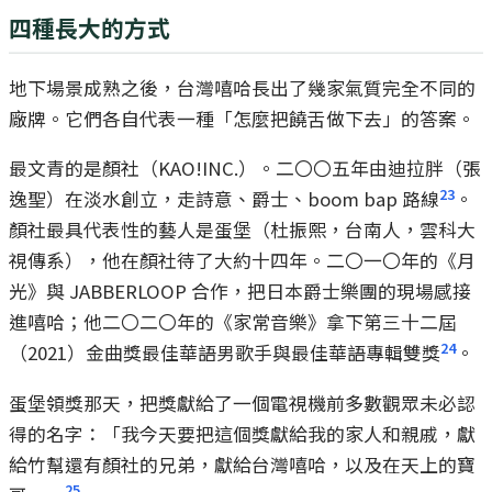
四種長大的方式
地下場景成熟之後，台灣嘻哈長出了幾家氣質完全不同的
廠牌。它們各自代表一種「怎麼把饒舌做下去」的答案。
最文青的是顏社（KAO!INC.）。二〇〇五年由迪拉胖（張
23
逸聖）在淡水創立，走詩意、爵士、boom bap 路線
。
顏社最具代表性的藝人是蛋堡（杜振熙，台南人，雲科大
視傳系），他在顏社待了大約十四年。二〇一〇年的《月
光》與 JABBERLOOP 合作，把日本爵士樂團的現場感接
進嘻哈；他二〇二〇年的《家常音樂》拿下第三十二屆
24
（2021）金曲獎最佳華語男歌手與最佳華語專輯雙獎
。
蛋堡領獎那天，把獎獻給了一個電視機前多數觀眾未必認
得的名字：「我今天要把這個獎獻給我的家人和親戚，獻
給竹幫還有顏社的兄弟，獻給台灣嘻哈，以及在天上的寶
25