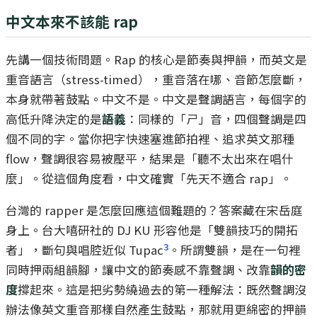
中文本來不該能 rap
先講一個技術問題。Rap 的核心是節奏與押韻，而英文是
重音語言（stress-timed），重音落在哪、音節怎麼斷，
本身就帶著鼓點。中文不是。中文是聲調語言，每個字的
高低升降決定的是
語義
：同樣的「ㄕ」音，四個聲調是四
個不同的字。當你把字快速塞進節拍裡、追求英文那種
flow，聲調很容易被壓平，結果是「聽不太出來在唱什
麼」。從這個角度看，中文確實「先天不適合 rap」。
台灣的 rapper 是怎麼回應這個難題的？答案藏在宋岳庭
身上。台大嘻研社的 DJ KU 形容他是「雙韻技巧的開拓
3
者」，斷句與唱腔近似 Tupac
。所謂雙韻，是在一句裡
同時押兩組韻腳，讓中文的節奏感不靠聲調、改靠
韻的密
度
撐起來。這是把劣勢繞過去的第一種解法：既然聲調沒
辦法像英文重音那樣自然產生鼓點，那就用更綿密的押韻