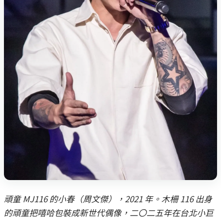
頑童 MJ116 的小春（周文傑），2021 年。木柵 116 出身
的頑童把嘻哈包裝成新世代偶像，二〇二五年在台北小巨