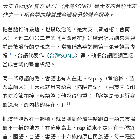
大支 Dwagie 官方 MV：〈台灣SONG〉是大支的台語代表
作之一，把台語的腔當成台灣身分的聲音招牌。
把台語推得最遠、也最政治的，是大支（曾冠榕，台南
人）。他二〇〇二年的《舌燦蓮花》是魔岩唱片結束營運
前最後發行的專輯之一，常被稱為華語圈第一張全饒舌專
10
輯
。台語代表作〈
台灣SONG
〉裡，他把台語腔調直接
當成台灣的聲音標記。
同一條母語的路，客語也有人在走。Yappy（曾怡彬，苗
栗卓蘭人）十六歲就用客語寫〈陷阱苗栗〉，把英國 Drill
的陰冷節拍接上客語腔；他說得很重：「客語是最貼近我
11
最深層、最內核的存在。」
把這些腔放在一起聽，就會聽到台灣嘻哈跟單一語言市場
最不一樣的地方：在這座島上，rap 從來不是只有一種語
言，國語、台語、客語、十六族的原住民族語，每一種腔