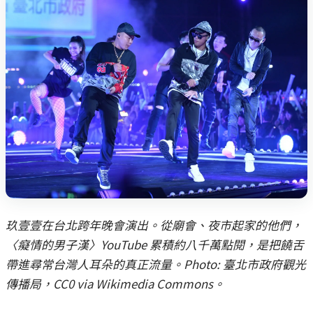
玖壹壹在台北跨年晚會演出。從廟會、夜市起家的他們，
〈癡情的男子漢〉YouTube 累積約八千萬點閱，是把饒舌
帶進尋常台灣人耳朵的真正流量。Photo: 臺北市政府觀光
傳播局，CC0 via Wikimedia Commons。