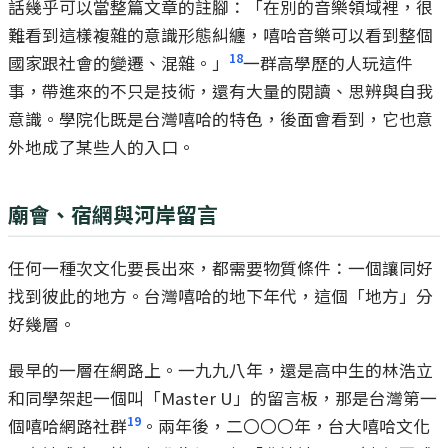
話幾乎可以當整篇文章的註腳：「在別的音樂領域裡，很
難看到這樣複雜的意識形態糾纏，嘻哈音樂可以看到整個
18
國家跟社會的變遷、混雜。」
一群高學歷的人玩這件
事，帶進來的不只是技術，還有大量的閱讀、思辨與自我
意識。學院化既是台灣嘻哈的特色，後面會看到，它也意
外地成了某些人的入口。
廟會、宿網與河岸留言
任何一種次文化要長出來，都需要物質條件：一個讓同好
找到彼此的地方。台灣嘻哈的地下年代，這個「地方」分
好幾層。
最早的一層在網路上。一九九八年，還是高中生的林浩立
和同學架起一個叫「Master U」的留言板，那是台灣第一
19
個嘻哈網路社群
。兩年後，二〇〇〇年，台大嘻哈文化