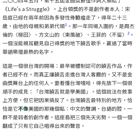
二〇〇四年五月，第十五屆金曲獎最佳作詞人頒給了
《Life's a Struggle》。上台領獎的不是創作者本人：宋
岳庭已經在兩年前因為多發性骨髓瘤走了，得年二十三
1
歲，由他的母親和弟弟代領
。那一年同場入圍的，是周杰
2
倫的〈梯田〉、方文山的〈東風破〉、王菲的〈不留〉
。
一個沒能親耳聽見自己得獎的地下饒舌歌手，贏過了當時
華語樂壇最熱的名字。
這是一個很台灣的開場：最早被體制認可的饒舌作品，作
者已經不在。而真正讓饒舌走進台灣人客廳的，又不是金
曲獎舞台上的任何人。要看懂台灣嘻哈，得先放下一個很
順手的成見：「台灣饒舌就是學美國」。這個說法在敘事
上方便，但它把因果搞反了。台灣饒舌最特別的地方，恰
恰是它
不像
美國的那幾個點：中文的聲調、台語的腔、一
群不是弱者的創作者。這座島把三個先天劣勢，一個一個
翻成了只有它自己唱得出來的聲音。