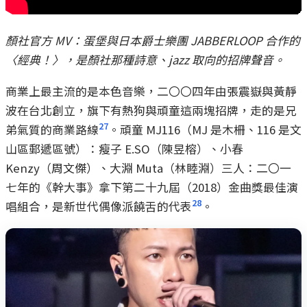
顏社官方 MV：蛋堡與日本爵士樂團 JABBERLOOP 合作的
〈經典！〉，是顏社那種詩意、jazz 取向的招牌聲音。
商業上最主流的是本色音樂，二〇〇四年由張震嶽與黃靜
波在台北創立，旗下有熱狗與頑童這兩塊招牌，走的是兄
27
弟氣質的商業路線
。頑童 MJ116（MJ 是木柵、116 是文
山區郵遞區號）：瘦子 E.SO（陳昱榕）、小春
Kenzy（周文傑）、大淵 Muta（林睦淵）三人：二〇一
七年的《幹大事》拿下第二十九屆（2018）金曲獎最佳演
28
唱組合，是新世代偶像派饒舌的代表
。