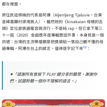
都在裡面。
原住民這條線的代表是阿爆（Aljenljeng Tjaluvie，台東
金峰嘉蘭村排灣族人），雖然她的《kinakaian 母親的舌
頭》定位是族語電音與流行、不是純 rap，但它拿下第三
十一屆（2020）金曲獎年度專輯獎這件事，本身就是一個
訊號：台灣的主流樂壇願意把獎頒給一張自己聽不懂的母
12
語專輯。阿爆在台上的感言，值得逐字記下來
：
✦
「感謝所有曾按下 PLAY 鍵分享的聽眾，謝謝你
們，試圖聆聽一個你不理解的語言。」