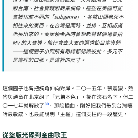
跟台南、社會實踐跟商業偶像，這些在美國可能
會被切成不同的「subgenre」、各據山頭老死不
相往來的東西，在台灣是同時、並排、互相認識
地長出來的。蛋堡領金曲時會想起替整個場景拍
MV 的大寶導，熊仔會去大支的選秀節目當導師
——這個圈子小到所有路線都認識彼此。多元不
是這裡的口號，是這裡的尺寸。
這個圈子也曾把觸角伸向對岸。二〇一五年，張震嶽、熱
狗與頑童在北京組了「兄弟本色」，掛在滾石名下，但二
30
〇一七年就解散了
。那段插曲，剛好把我們帶到台灣嘻
哈最敏感、也最能說明「主權」這個支柱的一段歷史。
從盜版光碟到金曲歌王