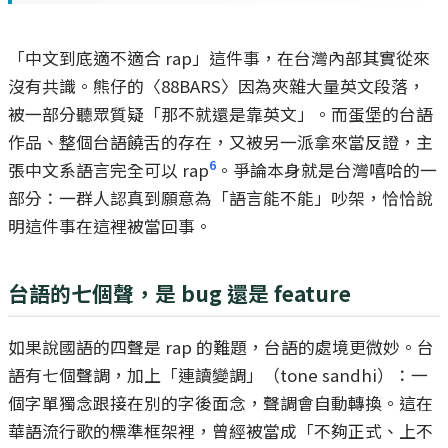
「中文到底適不適合 rap」這件事，在台灣內部其實從來
沒有共識。熊仔的〈88BARS〉因為夾雜大量英文段落，
被一部分聽眾質疑「那不就還是靠英文」。而蛋堡的台語
作品、整個台語饒舌的存在，又被另一派拿來當反證，主
6
張中文系語言完全可以 rap
。爭論本身就是台灣嘻哈的一
部分：一群人認真到願意為「語言能不能」吵架，恰恰說
明這件事在這裡被當回事。
台語的七個聲，是 bug 還是 feature
如果說國語的四聲是 rap 的難題，台語的處境更微妙。台
語有七個聲調，加上「連讀變調」（tone sandhi）：一
個字單獨念跟接在別的字後面念，聲調會自動轉換。這在
華語流行歌的標準框架裡，曾經被當成「不夠正式、上不