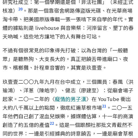
研究社成立：第一個學期還是個「非法社團」（未經正式
20
核准）
。那是一個靠宿舍網路傳盜版光碟、在光華商場
淘卡帶、把美國原版專輯一張一張啃下來自學的年代。實
體的據點則是 livehouse 與音樂祭：河岸留言、墾丁的春
天吶喊，這些地方讓地下的人有舞台可站。
不過有個很常見的印象得先打破：以為台灣的「一般聽
眾」是聽熱狗、大支長大的。真正把饒舌帶進廟口、夜
市、檳榔攤、計程車音響的，其實是玖壹壹。
玖壹壹二〇〇九年九月在台中成立，三個團員：春風（洪
瑜鴻）、洋蔥（陳皓宇）、健志（廖建至）：從廟會場子
起家。二〇一二年的〈
癡情的男子漢
〉在 YouTube 衝出
21
大約八千萬以上的點閱，徹底紅遍草根市場
。二〇一五
年他們自己創了混血兒娛樂，據媒體估算，十一年的商演
22
創造了約五億的產值
。這是一個跟顏社那批文青截然不
同的世界：一邊是引經據典的詩意饒舌，一邊是廟會草根