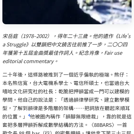
宋岳庭（1978–2002），得年二十三歲。他的遺作《Life's
a Struggle》以雙韻把中文饒舌往前推了一步，二〇〇四
年獲第十五屆金曲獎最佳作詞人。紀念肖像，Fair use
editorial commentary。
二十年後，這條路被推到了一個近乎偏執的極端。熊仔：
本名熊信寬，台大電機系學士、電信所碩士，也當過台大
嘻哈文化研究社的社長：乾脆把押韻當成一門可以建模的
學問。他自己的說法是：「透過韻律學研究、建立數學模
型，了解到韻律是多階層的架構……把詞放在聽起來順耳
4
的位置。」
他被圈內稱作「韻腳無限總裁」，靠的就是這
套把多層押韻拆解成數學結構的方法。〈88BARS〉一首
歌全長 88 個 bar（行）的密集押韻，讓他拿下第三十三屆