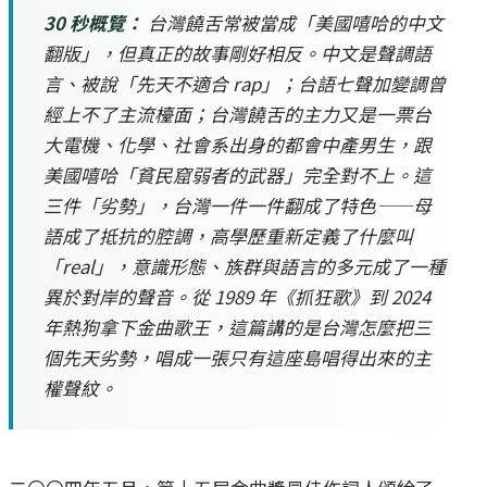
30 秒概覽：
台灣饒舌常被當成「美國嘻哈的中文
翻版」，但真正的故事剛好相反。中文是聲調語
言、被說「先天不適合 rap」；台語七聲加變調曾
經上不了主流檯面；台灣饒舌的主力又是一票台
大電機、化學、社會系出身的都會中產男生，跟
美國嘻哈「貧民窟弱者的武器」完全對不上。這
三件「劣勢」，台灣一件一件翻成了特色——母
語成了抵抗的腔調，高學歷重新定義了什麼叫
「real」，意識形態、族群與語言的多元成了一種
異於對岸的聲音。從 1989 年《抓狂歌》到 2024
年熱狗拿下金曲歌王，這篇講的是台灣怎麼把三
個先天劣勢，唱成一張只有這座島唱得出來的主
權聲紋。