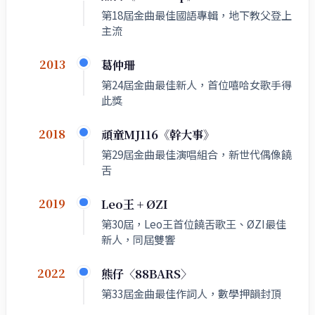
第18屆金曲最佳國語專輯，地下教父登上
主流
葛仲珊
2013
第24屆金曲最佳新人，首位嘻哈女歌手得
此獎
頑童MJ116《幹大事》
2018
第29屆金曲最佳演唱組合，新世代偶像饒
舌
Leo王 + ØZI
2019
第30屆，Leo王首位饒舌歌王、ØZI最佳
新人，同屆雙響
熊仔〈88BARS〉
2022
第33屆金曲最佳作詞人，數學押韻封頂