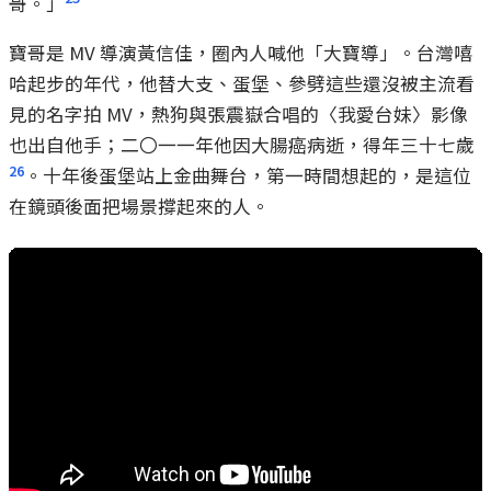
哥。」
寶哥是 MV 導演黃信佳，圈內人喊他「大寶導」。台灣嘻
哈起步的年代，他替大支、蛋堡、參劈這些還沒被主流看
見的名字拍 MV，熱狗與張震嶽合唱的〈我愛台妹〉影像
也出自他手；二〇一一年他因大腸癌病逝，得年三十七歲
26
。十年後蛋堡站上金曲舞台，第一時間想起的，是這位
在鏡頭後面把場景撐起來的人。