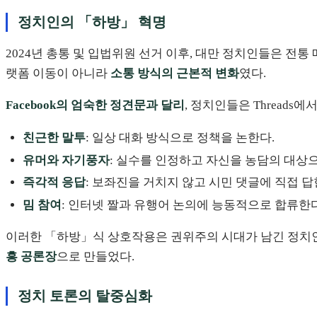
정치인의 「하방」 혁명
2024년 총통 및 입법위원 선거 이후, 대만 정치인들은 전통
랫폼 이동이 아니라
소통 방식의 근본적 변화
였다.
Facebook의 엄숙한 정견문과 달리
, 정치인들은 Threads
친근한 말투
: 일상 대화 방식으로 정책을 논한다.
유머와 자기풍자
: 실수를 인정하고 자신을 농담의 대상
즉각적 응답
: 보좌진을 거치지 않고 시민 댓글에 직접 답
밈 참여
: 인터넷 짤과 유행어 논의에 능동적으로 합류한다
이러한 「하방」식 상호작용은 권위주의 시대가 남긴 정치인의
흥 공론장
으로 만들었다.
정치 토론의 탈중심화