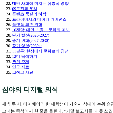
대만 사회에 미치는 심층적 영향
09
도전과 우려
콘텐츠 품질의 하락
프라이버시와 데이터 거버넌스
플랫폼 의존 위험
10
전망: 대만 「脆」 문화의 미래
단기 발전(2026-2027)
중기 변화(2027-2030)
장기 영향(2030+)
11
결론: 현상에서 문화로의 침전
12
더 탐색하기
관련 주제
연구 자료
13
참고 자료
심야의 디지털 의식
새벽 두 시, 타이베이의 한 대학생이 기숙사 침대에 누워 습관처럼 
그녀는 즉석에서 한 줄을 올린다. “기말 보고서를 다 못 쓰겠