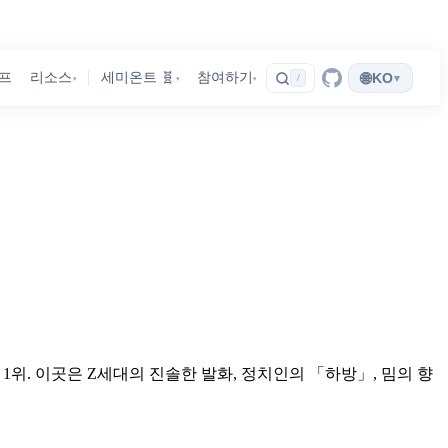
🌐
프
리소스
세미온트 🧬
참여하기
KO
▾
/
▾
▾
▾
세계 1위. 이곳은 Z세대의 진솔한 발화, 정치인의 「하방」, 밈의 향