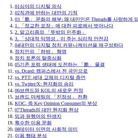
01
심야의 디지털 의식
02
직관에 반하는 대만의 기적
03
「脆」 문화의 해부: 왜 대만인은 Threads를 사랑하게 
1. 「정교한 포장」에 대한 피로에서 벗어나다
2. 알고리즘의 「뜻밖의 민주화」
3. 「상대적 익명성」이 주는 심리적 안전감
04
대만의 디지털 정치 커뮤니케이션을 재구성하다
정치인의 「하방」 혁명
정치 토론의 탈중심화
05
기존 포럼 생태에 도전하는 「脆」 물결
vs. Dcard: 캠퍼스에서 전 국민으로
vs. PTT: 세대 교체의 디지털 증언
vs. Twitter/X: 현지화의 승리
06
브랜드와 KOL의 새로운 전장
브랜드 마케팅의 「진정성」 전환
KOC, 즉 Key Opinion Consumer의 부상
07
Threads의 대만 현지화 현상
밈과 유행어의 탄생지
특수한 이용 문화
08
데이터 이면의 사회적 의미
이용 행태 분석