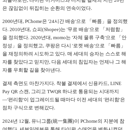
되돌아보면, 타이완 이커머스와 디지털 결제의 지난 20년
은 끊임없이 뒤집히는 순환의 연속이었다.
2000년대, PChome은 '24시간 배송'으로 「빠름」을 정의했
다. 2010년대, 쇼피(Shopee)는 '무료 배송'으로 「저렴함」
을 정의했다. 2020년대, momo는 '자체 물류 구축'으로 「안
정성」을 정의했고, 쿠팡은 다시 '로켓 배송'으로 「빠름」
을 재정의하려 시도하고 있다. 매 세대의 승자는 스스로 해
자를 찾았다고 믿지만, 다음 세대의 침입자는 언제나 그 해
자를 우회할 길을 찾아낸다.
결제 측면도 마찬가지다. 착불 결제에서 신용카드, LINE
Pay QR 스캔, 그리고 TWQR 하나로 통용되는 시대까지
—'편리함'이 업그레이드될 때마다 이전 세대의 '편리함'은
점차 구식으로 변해갔다.
2024년 12월, 유니그룹(統一集團)이 PChome의 지분에 참
여했다. 세븐일레븐을 통해 타이완 소매업을 변화시켰던