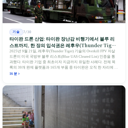
기술
7/30
타이완 드론 산업: 타이완 장난감 비행기에서 블루 리
스트까지, 한 장의 입석권은 레후우(Thunder Tiger)
에게
2025년 9월 21일, 레후우(Thunder Tiger) 기술의 Overkill FPV 자살
드론이 미국 국방부 블루 리스트(Blue UAS Cleared List) 인증을 통
과했다. 타이완 기업 중 최초이자 지금까지 유일한 사례다. 전체 목
록의 39개 완제 플랫폼과 165개 부품 중 타이완은 오직 한 자리에 불
과하다. 2026년 4월, 미국 양당 소속 상원의원 4명이 《타이완을 위
16 분
한 푸른 하늘법(Blue Skies for Taiwan Act)》을 공동 발의해 타이완
기업용 고속 통로 설치를 요구했다. 이 법안 자체의 존재가 한 가지
를 드러낸다: 타이완의 진입이 너무 느려 미국 스스로가 입법을 통해
장벽을 낮춰야 한다는 점이다. 타이완에서 46년간 원격 조종 장난감
비행기를 만들어 온 한 회사가 오하이오주에 두 번째 공장을 건설할
계획을 세우고 있다.