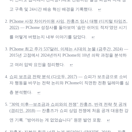
고 구축 및 24시간 배송 혁신 배경을 기록했다.
↩
PChome 사장 차이카이원 사임, 잔훙즈 임시 대행 (디지털 타임즈,
2022)
— PChome 성장사를 돌아보며 '숨만 쉬어도 적자'였던 시기
를 어떻게 버텼는지 내부 이야기를 담았다.
↩
PChome 최고 주가 537달러, 이제는 시대의 눈물 (금주간, 2024)
—
2015년 고점에서 2024년까지 PChome의 10년 쇠락 과정을 분석하
고 여러 압박 요인을 정리했다.
↩
쇼피 보조금 전략 분석 (다오두, 2017)
— 쇼피가 보조금으로 소비
자 행동을 바꾸는 전략 논리와 PChome이 직면한 전환 딜레마를 심
층 분석했다.
↩
"30억 이후—보조금과 쇼피와의 전쟁" 잔훙즈, 반격 전략 첫 공개
(경리인, 2018)
— 잔훙즈가 쇼피 상업 전쟁에 처음 공개 대응한 강
연 기록. "방어라는 게 없었습니다" 원문 발언 포함.
↩