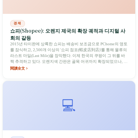
경제
쇼피(Shopee): 오렌지 제국의 확장 궤적과 디지털 사
회의 갈등
2015년 타이완에 상륙한 쇼피는 배송비 보조금으로 PChome의 영토
를 잠식하고, 2,500개 이상의 '쇼피 점포(蝦皮店到店)'를 통해 물류의
라스트 마일(Last Mile)을 장악했다. 이제 한국의 쿠팡이 그 뒤를 바
짝 추격하고 있다. 오렌지색 간판은 골목 어귀까지 확장되었으나, 텐
센트 지분과 관련된 중국 자본 의혹, 고위험 판매처 1위라는 사기 취
閱讀全文
약점, 그리고 매년 발생하는 수만 톤의 포장 폐기물은 타이완 디지털
사회의 과제로 남아 있다.
💻