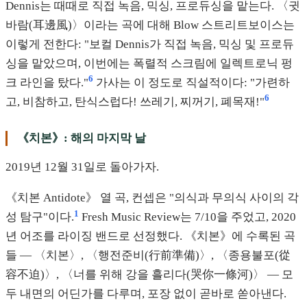
Dennis는 때때로 직접 녹음, 믹싱, 프로듀싱을 맡는다. 〈귓
바람(耳邊風)〉이라는 곡에 대해 Blow 스트리트보이스는
이렇게 전한다: "보컬 Dennis가 직접 녹음, 믹싱 및 프로듀
싱을 맡았으며, 이번에는 폭렬적 스크림에 일렉트로닉 펑
6
크 라인을 탔다."
가사는 이 정도로 직설적이다: "가련하
6
고, 비참하고, 탄식스럽다! 쓰레기, 찌꺼기, 폐목재!"
《치본》: 해의 마지막 날
2019년 12월 31일로 돌아가자.
《치본 Antidote》 열 곡, 컨셉은 "의식과 무의식 사이의 각
1
성 탐구"이다.
Fresh Music Review는 7/10을 주었고, 2020
년 어조를 라이징 밴드로 선정했다. 《치본》에 수록된 곡
들 — 〈치본〉, 〈행전준비(行前準備)〉, 〈종용불포(從
容不迫)〉, 〈너를 위해 강을 흘리다(哭你一條河)〉 — 모
두 내면의 어딘가를 다루며, 포장 없이 곧바로 쏟아낸다.