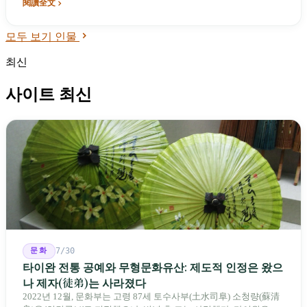
년 《왕 러브, 로드(王 Love, Lord)》에서 네 명의 프로듀서 중 한 명
閱讀全文
으로 직접 참여한 후에야 그는 이렇게 말했다: "과거의 저는 까다로
웠고, 항상 최고의 모습을 보여주고 싶었습니다." 17년이 걸려서야
모두 보기 인물
배운 한 가지는 완벽을 쫓지 않는 것이다.
최신
사이트 최신
문화
7/30
타이완 전통 공예와 무형문화유산: 제도적 인정은 왔으
나 제자(徒弟)는 사라졌다
2022년 12월, 문화부는 고령 87세 토수사부(土水司阜) 소청량(蘇清