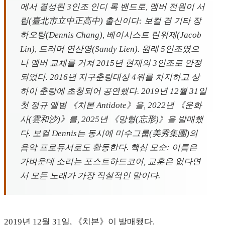
에서 결성된 3인조 인디 록 밴드로, 멤버 전원이 서
립(臺北市立中正高中) 출신이다: 보컬 겸 기타 장
하오탕(Dennis Chang), 베이시스트 린위제(Jacob
Lin), 드러머 연산영(Sandy Lien). 원래 5인조였으
나 멤버 교체를 거쳐 2015년 현재의 3인조로 안정
되었다. 2016년 지구춘랑대상 4위를 차지하고 상
하이 춘랑에 초청되어 공연했다. 2019년 12월 31일
첫 정규 앨범 《치본 Antidote》을, 2022년 《운화
사(雲和沙)》를, 2025년 《망형(忘形)》을 발매했
다. 보컬 Dennis는 동시에 미수그룹(美秀集團)의
음악 프로듀서로도 활동한다. 핵심 모순: 이름은
가벼운데 소리는 포스트하드코어, 교훈은 없다면
서 모든 노래가 가장 직설적인 말이다.
2019년 12월 31일, 《치본》이 발매됐다.