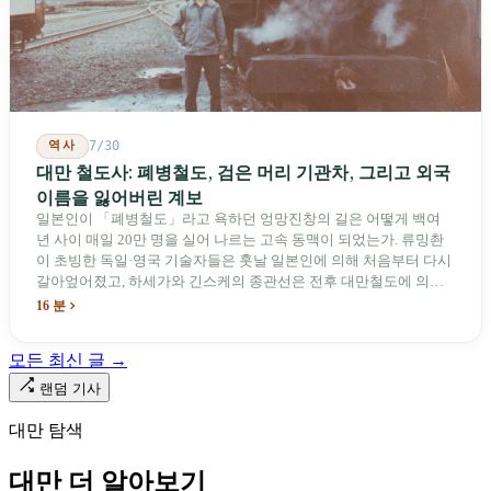
역사
7/30
대만 철도사: 폐병철도, 검은 머리 기관차, 그리고 외국
이름을 잃어버린 계보
일본인이 「폐병철도」라고 욕하던 엉망진창의 길은 어떻게 백여
년 사이 매일 20만 명을 실어 나르는 고속 동맥이 되었는가. 류밍촨
이 초빙한 독일·영국 기술자들은 훗날 일본인에 의해 처음부터 다시
갈아엎어졌고, 하세가와 긴스케의 종관선은 전후 대만철도에 의해
이름과 번호가 바뀌었다. 세대마다 앞선 세대의 기록을 주석으로 밀
16 분
어냈다. 외국 이름들은 줄곧 벗겨져 나갔고, 남은 것은 대만어의
「오타우아」「화차아」, 쥐광·쯔창·푸싱이라는 정치 구호뿐이었
모든 최신 글 →
다. 마침내 푸유마·타로코 세대에 이르러서야 원주민 지명이 다시 철
로 위에 깔렸다.
랜덤 기사
대만 탐색
대만 더 알아보기