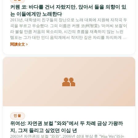
커웬 코: 바다를 건너 자랐지만, 앉아서 들을 의향이 있
는 이들에게만 노래한다
2013년, 대학생이 친구들의 장난으로 노래 대회에 지원해 자작곡 두
곡을 부르고 우승했다. 그의 이름은 커웬 코(柯智棠). '아저씨 보컬'이
라 불릴 만큼 저음의 목소리와, 시간의 흐름을 재촉하지 않는 느린
템포는 그가 대만 인디 음악계에서 작지만 깊은 자리를 차지하게 했
다. 그는 바다를 건너 자랐고, 뭄바이에서 망가진 기타로 노래를 썼
閱讀全文
으며, 타이중의 백년 된 잡화점 앞에서 거리 주민들을 위해 노래했
다. 천젠치(陳建騏)는 9년 동안 세 번의 앨범을 제작하며 단 한 번도
재촉하지 않았고, 2025년에는 그가 개사하고 부른 하카어 드라마
OST 〈신으로부터의 편지(神的回信)〉로 금종상을 수상했다.
👥
인물
위여선: 자연권 보컬 "와와"에서 두 차례 금상 가왕까
지, 그저 들리고 싶었던 이십 년
2003년 자연권의 보컬 "와와", 2006년 성대 부상 후 "Waa Wei"라는