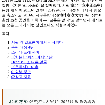
2019년 12월 31일, 어조(Fish Stick)는 해의 마지막 날에 첫 정규
앨범 《치본(Antidote)》을 발매했다. 서립(臺北市立中正高中)
동창 세 명이 2011년 말부터 2019년까지, 다섯 명에서 세 명으
로 축소되고, 2016년 지구춘랑대상(地球春浪大賞) 4위, 상하이
춘랑 초청 공연을 거치며 — "교훈은 없다"고 말하면서 내지르
는 모든 노래가 어떤 선언보다도 직설적이었다.
목차
서립 앞 길모퉁이에서 시작되다
춘랑 대상 4위
소리와 노래 사이
《치본》: 해의 마지막 날
Dennis의 또 다른 얼굴
《운화사》 이후
01
외부 링크
02
참고 자료
30초 개요:
어조(Fish Stick)는 2011년 말 타이베이