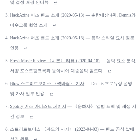
및 결성 배경 인터뷰
↩
HackAzine 어조 밴드 소개 (2020-05-13)
— 춘랑대상 4위, Dennis와
미수그룹 협업 소개
↩
HackAzine 어조 밴드 소개 (2020-05-13)
— 음악 스타일 묘사 원문
인용
↩
Fresh Music Review 《치본》 리뷰 (2020-04-18)
— 음악 요소 분석,
서양 포스트펑크록과 동아시아 대중음악 멜로디
↩
Blow 스트리트보이스 〈귓바람〉 기사
— Dennis 프로듀싱 설명
및 가사 일부 인용
↩
Spotify 어조 아티스트 페이지
— 《운화사》 앨범 트랙 및 재생 시
간 정보
↩
스트리트보이스 〈과도의 사자〉 (2023-04-03)
— 밴드 공식 발매
설명 원문
↩