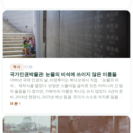
한 푸른 하늘법(Blue Skies for Taiwan Act)》을 공동 발의해 타이완
기업용 고속 통로 설치를 요구했다. 이 법안 자체의 존재가 한 가지
를 드러낸다: 타이완의 진입이 너무 느려 미국 스스로가 입법을 통해
장벽을 낮춰야 한다는 점이다. 타이완에서 46년간 원격 조종 장난감
비행기를 만들어 온 한 회사가 오하이오주에 두 번째 공장을 건설할
계획을 세우고 있다.
역사
7/30
국가인권박물관: 눈물의 비석에 쓰이지 않은 이름들
1999년 국제 인권의 날, 리덩후이는 뤼다오에서 직접 「눈물의 비
석」 제막식을 열었다. 보양은 스물여덟 글자로 모든 어머니의 긴 밤
의 울음을 다 썼지만, 가해자의 이름은 하나도 쓰지 않았다. 6년의 준
비, 2018년 현판식, 2025년 예산 동결. 국가가 스스로 저지른 일을 기
념하기 위해 스스로 세운 박물관. 계엄 해제 39년 동안 사법 재판을
16 분
받은 가해자는 단 한 명도 없다.