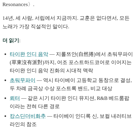
Resonances〉.
14년, 세 사람, 서립에서 지금까지. 교훈은 없다면서, 모든
노래가 가장 직설적인 말이다.
더 읽기
:
타이완 인디 음악
— 지롤쯔안(自然捲)에서 초둬무파이
(草東沒有派對)까지, 어조 포스트하드코어로 이어지는
타이완 인디 음악 진화의 시대적 맥락
초둬무파이
— 역시 타이베이 고등학교 동창으로 결성,
두 차례 금곡상 수상 포스트록 밴드, 비교 대상
뢰터
— 같은 시기 타이완 인디 뮤지션, R&B 베드룸팝
이라는 전혀 다른 경로
캉스딘더비화추
— 타이베이 인디록 신, 보컬 내러티브
라인의 참조