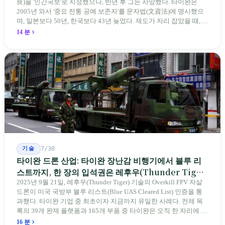
良)을 '인간국보'로 지정했으나, 반년 후 그는 사망했다. 타이완은
2005년 와서 '중요 전통 공예 보존자'를 문자법(文資法)에 명시했으
며, 일본보다 50년, 한국보다 43년 늦었다. 제도가 자리 잡았을 때, 제
자 제도는 이미 1970-80년대 산업화 과정에서 붕괴되었다. 600여 명
14 분
전통 장사 중 50세 미만은 '소수'에 불과하다. 명단은 길어지지만, 가
르칠 수 있는 사람은 줄어든다.
기술
7/30
타이완 드론 산업: 타이완 장난감 비행기에서 블루 리
스트까지, 한 장의 입석권은 레후우(Thunder Tiger)
에게
2025년 9월 21일, 레후우(Thunder Tiger) 기술의 Overkill FPV 자살
드론이 미국 국방부 블루 리스트(Blue UAS Cleared List) 인증을 통
과했다. 타이완 기업 중 최초이자 지금까지 유일한 사례다. 전체 목
록의 39개 완제 플랫폼과 165개 부품 중 타이완은 오직 한 자리에 불
과하다. 2026년 4월, 미국 양당 소속 상원의원 4명이 《타이완을 위
16 분