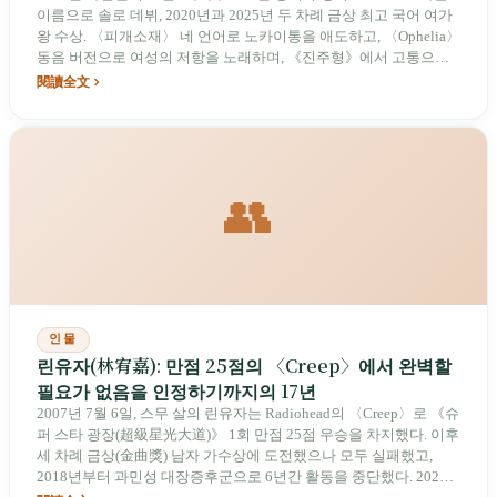
이름으로 솔로 데뷔, 2020년과 2025년 두 차례 금상 최고 국어 여가
왕 수상. 〈피개소재〉 네 언어로 노카이통을 애도하고, 〈Ophelia〉
동음 버전으로 여성의 저항을 노래하며, 《진주형》에서 고통으로
피어난 용기를 담아내기까지—그녀가 걸어온 이십 년은 중화권 대
閱讀全文
중음악에서 가장 반직관적인 길이었다: 얼굴보다 목소리를 더 알리
고, 인격보다 작품을 더 오래 살게 하는 것.
👥
인물
린유자(林宥嘉): 만점 25점의 〈Creep〉에서 완벽할
필요가 없음을 인정하기까지의 17년
2007년 7월 6일, 스무 살의 린유자는 Radiohead의 〈Creep〉로 《슈
퍼 스타 광장(超級星光大道)》 1회 만점 25점 우승을 차지했다. 이후
세 차례 금상(金曲獎) 남자 가수상에 도전했으나 모두 실패했고,
2018년부터 과민성 대장증후군으로 6년간 활동을 중단했다. 2024