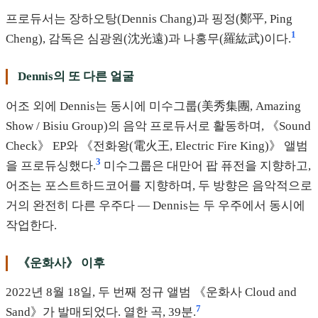
프로듀서는 장하오탕(Dennis Chang)과 핑정(鄭平, Ping
1
Cheng), 감독은 심광원(沈光遠)과 나홍무(羅紘武)이다.
Dennis의 또 다른 얼굴
어조 외에 Dennis는 동시에 미수그룹(美秀集團, Amazing
Show / Bisiu Group)의 음악 프로듀서로 활동하며, 《Sound
Check》 EP와 《전화왕(電火王, Electric Fire King)》 앨범
3
을 프로듀싱했다.
미수그룹은 대만어 팝 퓨전을 지향하고,
어조는 포스트하드코어를 지향하며, 두 방향은 음악적으로
거의 완전히 다른 우주다 — Dennis는 두 우주에서 동시에
작업한다.
《운화사》 이후
2022년 8월 18일, 두 번째 정규 앨범 《운화사 Cloud and
7
Sand》가 발매되었다. 열한 곡, 39분.