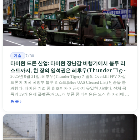
기술
7/30
타이완 드론 산업: 타이완 장난감 비행기에서 블루 리
스트까지, 한 장의 입석권은 레후우(Thunder Tiger)
에게
2025년 9월 21일, 레후우(Thunder Tiger) 기술의 Overkill FPV 자살
드론이 미국 국방부 블루 리스트(Blue UAS Cleared List) 인증을 통
과했다. 타이완 기업 중 최초이자 지금까지 유일한 사례다. 전체 목
록의 39개 완제 플랫폼과 165개 부품 중 타이완은 오직 한 자리에 불
과하다. 2026년 4월, 미국 양당 소속 상원의원 4명이 《타이완을 위
16 분
한 푸른 하늘법(Blue Skies for Taiwan Act)》을 공동 발의해 타이완
기업용 고속 통로 설치를 요구했다. 이 법안 자체의 존재가 한 가지
를 드러낸다: 타이완의 진입이 너무 느려 미국 스스로가 입법을 통해
장벽을 낮춰야 한다는 점이다. 타이완에서 46년간 원격 조종 장난감
비행기를 만들어 온 한 회사가 오하이오주에 두 번째 공장을 건설할
계획을 세우고 있다.