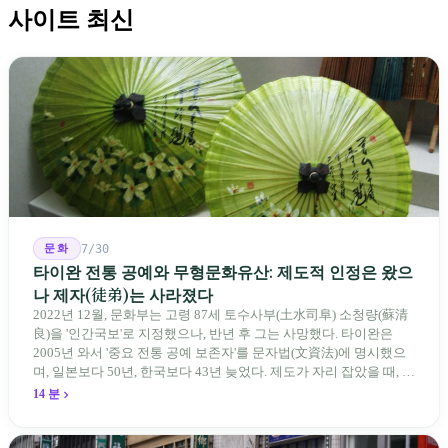
사이트 최신
문화
7/30
타이완 전통 공예와 무형문화유산: 제도적 인정은 왔으
나 제자(徒弟)는 사라졌다
2022년 12월, 문화부는 고령 87세 토수사부(土水司阜) 소청량(蘇清
良)을 '인간국보'로 지정했으나, 반년 후 그는 사망했다. 타이완은
2005년 와서 '중요 전통 공예 보존자'를 문자법(文資法)에 명시했으
며, 일본보다 50년, 한국보다 43년 늦었다. 제도가 자리 잡았을 때, 제
자 제도는 이미 1970-80년대 산업화 과정에서 붕괴되었다. 600여 명
14 분
전통 장사 중 50세 미만은 '소수'에 불과하다. 명단은 길어지지만, 가
르칠 수 있는 사람은 줄어든다.