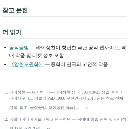
참고 문헌
더 읽기
공작공방
— 라이성천이 창립한 극단 공식 웹사이트, 역
대 작품 및 티켓 정보 포함
《암련도원화》
— 중화어 연극의 고전적 작품
라이성천 — 위키백과
— 라이성천 생애, 1954/10/25 생일, 아버지
라이자구, UC 버클리 PhD 1983, 우진연극제 2013 공동 창립 전체
기록. 참고:
공작공방: 라이성천 Stan Lai
.
↩
국립타이베이예술대학교 연극학원
— 북예대 창립 연혁 및 라이성
천 재직 배경 자료.
↩