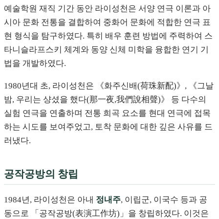
예술학원 재직 기간 동안 라이성천은 서양 연극 이론과 아
시아 문화 전통을 결합하여 중화어 문화에 적합한 연극 표
현 형식을 탐구하였다. 특히 배우 훈련 방법에 주력하여 스
타니슬라프스키 체계와 동양 신체 미학을 융합한 연기 기
법을 개발하였다.
1980년대 초, 라이성천은 《화주신배(荷珠新配)》, 《그날
밤, 우리는 샹셨을 했다(那一夜,我們說相聲)》 등 다수의
실험 연극을 연출하며 전통 희곡 요소를 현대 연극에 접목
하는 시도를 보여주었고, 토착 문화에 대한 깊은 사유를 드
러냈다.
공작공방의 창립
1984년, 라이성천은 아내
정내주
, 이립군, 이국수 등과 공
동으로 「공작공방(表演工作坊)」을 창립하였다. 이것은