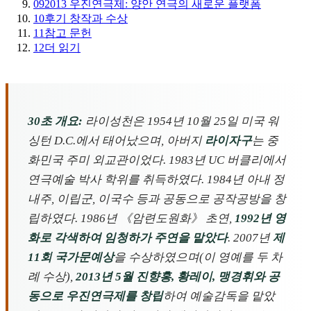
09
2013 우진연극제: 양안 연극의 새로운 플랫폼
10
후기 창작과 수상
11
참고 문헌
12
더 읽기
30초 개요:
라이성천은 1954년 10월 25일 미국 워
싱턴 D.C.에서 태어났으며, 아버지
라이자구
는 중
화민국 주미 외교관이었다. 1983년 UC 버클리에서
연극예술 박사 학위를 취득하였다. 1984년 아내 정
내주, 이립군, 이국수 등과 공동으로 공작공방을 창
립하였다. 1986년 《암련도원화》 초연,
1992년 영
화로 각색하여 임청하가 주연을 맡았다
. 2007년
제
11회 국가문예상
을 수상하였으며(이 영예를 두 차
례 수상),
2013년 5월 진향홍, 황레이, 맹경휘와 공
동으로 우진연극제를 창립
하여 예술감독을 맡았