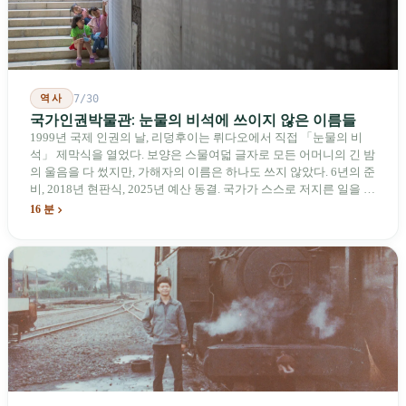
역사
7/30
국가인권박물관: 눈물의 비석에 쓰이지 않은 이름들
1999년 국제 인권의 날, 리덩후이는 뤼다오에서 직접 「눈물의 비
석」 제막식을 열었다. 보양은 스물여덟 글자로 모든 어머니의 긴 밤
의 울음을 다 썼지만, 가해자의 이름은 하나도 쓰지 않았다. 6년의 준
비, 2018년 현판식, 2025년 예산 동결. 국가가 스스로 저지른 일을 기
념하기 위해 스스로 세운 박물관. 계엄 해제 39년 동안 사법 재판을
16 분
받은 가해자는 단 한 명도 없다.