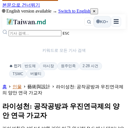
본문으로 건너뛰기
🌐 English version available →
Switch to English
✕
Taiwan
.md
☰
🌐
KO
▾
ESC
키워드로 모든 기사 검색
반도체
야시장
원주민족
2·28 사건
🔥 인기
버블티
TSMC
홈
인물
藝術與設計
라이성천: 공작공방과 우진연극제
의 양안 연극 가교자
라이성천: 공작공방과 우진연극제의 양
안 연극 가교자