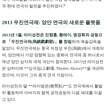
6
국 현대 연극의 발전을 추진하였다.
2013 우진연극제: 양안 연극의 새로운 플랫폼
2013년 5월, 라이성천은 진향홍, 황레이, 맹경휘와 공동으
로 「우진연극제(烏鎮戲劇節)」를 창립
하여 예술감독을
맡았다. 우진연극제는 중국 저장성 우진(烏鎮)에서 개최되
며, 양안에서 가장 영향력 있는 중화어 연극제 중 하나로서
매년 양안 삼지와 국제 극단이 참여한다. 2015년 라이성천
은 상하이에 **상극장(上劇場, Theatre Above)**을 개관하
였으며, 이것이 그의 중국 연극 거점이다.
라이성천의 딸 **라이범운(賴梵耘)**도 연극계에서 활발
히 활동하며 아버지와 함께 공작공방의 다음 세대를 이끌
고 있다.