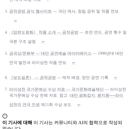
공작공방 공식 웹사이트
— 극단 역사, 창립 경위 및 작품 연보.
↩
《암련도원화》 작품 소개 — 공작공방
— 초연 연도, 공연 횟수 및
극본 구조 설명.
↩
금곡상/문화부 — 대만 공연예술 데이터베이스
— 1990년대 대만
연극 발전과 라이성천 작품 연보.
↩
《보도일촌》 — 공작공방
— 제작 배경, 양안 공연 기록.
↩
라이성천 국가문예상 수상 자료 — 국가문화예술재단
— 라이성천
국가문예상 수상 전체 자료. 참고:
대만 광화잡지: 몽지몽──라이
성천의 연극 인생
제11회 수상 보도.
↩
이 기사에 대해
이 기사는 커뮤니티와 AI의 협력으로 작성되
었습니다.