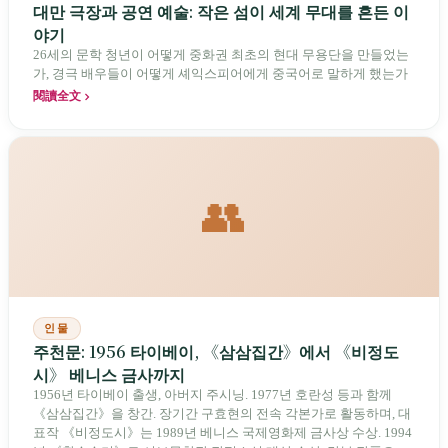
대만 극장과 공연 예술: 작은 섬이 세계 무대를 흔든 이
야기
26세의 문학 청년이 어떻게 중화권 최초의 현대 무용단을 만들었는
가, 경극 배우들이 어떻게 셰익스피어에게 중국어로 말하게 했는가
閱讀全文
👥
인물
주천문: 1956 타이베이, 《삼삼집간》에서 《비정도
시》 베니스 금사까지
1956년 타이베이 출생, 아버지 주시닝. 1977년 호란성 등과 함께
《삼삼집간》을 창간. 장기간 구효현의 전속 각본가로 활동하며, 대
표작 《비정도시》는 1989년 베니스 국제영화제 금사상 수상. 1994