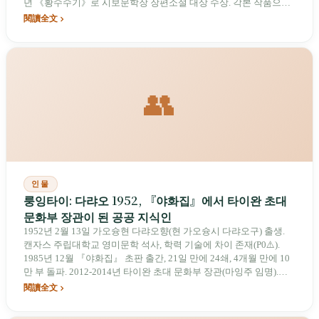
년 《황수수기》로 시보문학장 장편소설 대상 수상. 각본 작품으로
《호남호녀》《남국재견남국》 등이 있음.
閱讀全文
👥
인물
룽잉타이: 다랴오 1952, 『야화집』에서 타이완 초대
문화부 장관이 된 공공 지식인
1952년 2월 13일 가오슝현 다랴오향(현 가오슝시 다랴오구) 출생.
캔자스 주립대학교 영미문학 석사, 학력 기술에 차이 존재(P0⚠️).
1985년 12월 『야화집』 초판 출간, 21일 만에 24쇄, 4개월 만에 10
만 부 돌파. 2012-2014년 타이완 초대 문화부 장관(마잉주 임명).
『다장하이 1949』 2009년 출간.
閱讀全文