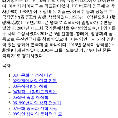
라이성천은 1954년 10월 25일 미국 워싱턴 D.C.에서 태어났으
며, 아버지 라이자구는 외교관이었다. UC 버클리 연극예술 박
사(1983). 1984년 아내 정내주, 이립군, 이국수 등과 공동으로
공작공방(表演工作坊)을 창립하였다. 1986년 《암련도원화(暗
戀桃花源)》 초연, 1992년 영화로 각색하여 임청하가 주연을
맡았다. 2007년 제11회 국가문예상을 수상하였으며, 이 영예를
두 차례 수상하였다. 2013년 5월 진향홍, 황레이, 맹경휘와 공
동으로 우진연극제를 창립하였으며, 이는 양안에서 가장 영향
력 있는 중화어 연극제 중 하나이다. 2015년 상하이 상극장(上
劇場)이 개관하였다. BBC는 그를 "오늘날 가장 뛰어난 중문
극작가"로 평가하였다.
목차
01
다문화적 성장 배경
02
학계에서의 연극 입문
03
공작공방의 창립
04
걸작: 《암련도원화》
05
집단 즉흥 창작법
06
1990년대의 창작 전성기
07
문화 중국과 선학 사상
08
양안 삼지의 문화적 가교