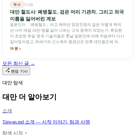
역사
7/30
대만 철도사: 폐병철도, 검은 머리 기관차, 그리고 외국
이름을 잃어버린 계보
일본인이 「폐병철도」라고 욕하던 엉망진창의 길은 어떻게 백여
년 사이 매일 20만 명을 실어 나르는 고속 동맥이 되었는가. 류밍촨
이 초빙한 독일·영국 기술자들은 훗날 일본인에 의해 처음부터 다시
갈아엎어졌고, 하세가와 긴스케의 종관선은 전후 대만철도에 의해
이름과 번호가 바뀌었다. 세대마다 앞선 세대의 기록을 주석으로 밀
16 분
어냈다. 외국 이름들은 줄곧 벗겨져 나갔고, 남은 것은 대만어의
「오타우아」「화차아」, 쥐광·쯔창·푸싱이라는 정치 구호뿐이었
모든 최신 글 →
다. 마침내 푸유마·타로코 세대에 이르러서야 원주민 지명이 다시 철
로 위에 깔렸다.
랜덤 기사
대만 탐색
대만 더 알아보기
소개
Taiwan.md 소개 — 시작 이야기, 팀과 사명
탐색 시작