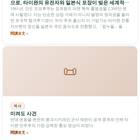
으로, 타이완의 유전자와 일본식 포장이 빚은 세계적
전설
1961년, 안도 모모후쿠는 장궈원의 라면 특허 출원권을 2,300만 엔
에 사들였다. 이는 단순한 상업 거래가 아니라 발명의 정의권을 둘러
싼 초국적 힘겨루기였다. 자이 푸쯔 출신의 이 기업가는 타이완 전통
지쓰몐의 정신을 일본의 국민 음식으로 전환했고, 「컵누들」을 통
해 전 세계의 식습관을 근본적으로 바꾸었다. 이 글은 일제하 타이완
閱讀全文
에서 시작된 그의 창업 출발점, 전후 투옥에서 얻은 깨달음, 그리고
두 나라 사이에서 얽힌 정체성과 가족 문제를 깊이 살펴본다.
📜
역사
미려도 사건
반대 운동을 완전히 붕괴시키려던 군사 재판이 공개 중계로 인해 타
이완 민주주의 가장 강력한 홍보 영상이 되었다.
閱讀全文