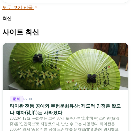
모두 보기 인물
최신
사이트 최신
문화
7/30
타이완 전통 공예와 무형문화유산: 제도적 인정은 왔으
나 제자(徒弟)는 사라졌다
2022년 12월, 문화부는 고령 87세 토수사부(土水司阜) 소청량(蘇清
良)을 '인간국보'로 지정했으나, 반년 후 그는 사망했다. 타이완은
2005년 와서 '중요 전통 공예 보존자'를 문자법(文資法)에 명시했으