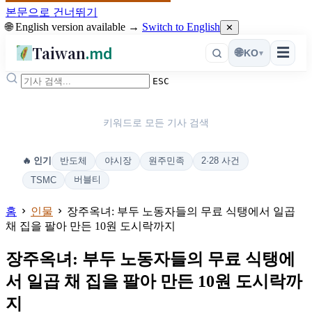
본문으로 건너뛰기
🌐 English version available →
Switch to English
✕
Taiwan
.md
☰
🌐
KO
▾
ESC
키워드로 모든 기사 검색
반도체
야시장
원주민족
2·28 사건
🔥 인기
버블티
TSMC
홈
인물
장주옥녀: 부두 노동자들의 무료 식탱에서 일곱
채 집을 팔아 만든 10원 도시락까지
장주옥녀: 부두 노동자들의 무료 식탱에
서 일곱 채 집을 팔아 만든 10원 도시락까
지