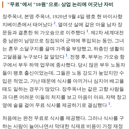
"무료"에서 "10원"으로: 상업 논리에 어긋난 자비
장주옥녀, 본명 주옥녀, 1920년 9월 4일 팽호 현 바이사향
2
지베이촌에서 태어났다
. 열여섯 살에 같은 마을 남자 장
1
문등과 결혼한 뒤 가오슝으로 이주했다
. 제2차 세계대전
중 남편이 남양으로 징집되어 군역에 투입되는 동안, 그녀
는 혼우 소달구지를 끌며 가족을 부양했고, 하층민 생활의
1
고달픔을 누구보다 잘 알았다
. 전쟁 후, 부부는 가오슝 항
구에서 부두 하역 업무에 종사했다. 당시 많은 부두 노동자
들이 팽호 출신이었는데, 그들은 노동 강도가 높았지만 수
입은 적었고, 가난 때문에 식사를 아끼거나 심지어 배고플
때도 일하는 경우가 많았다. 장주옥녀는 같은 고향 사람들
과 다른 어려운 이들의 처지를 보고 마음이 아파, 자택 창고
1
옆에 솥을 걸어 무료 식사를 제공하기로 결심했다
.
처음에는 완전 무료로 식사를 제공했다. 그러나 식사를 구
하는 사람이 늘어나면서 막대한 식재료 비용이 가정 재정