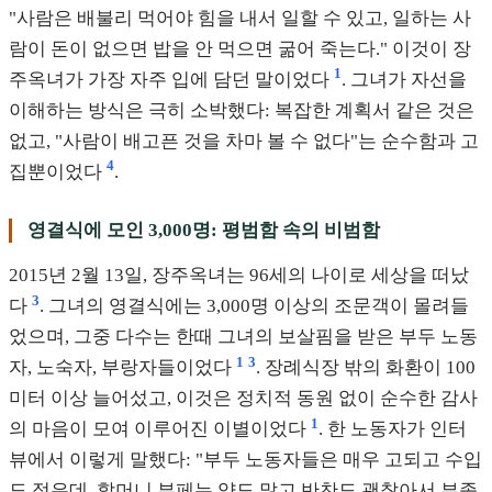
"사람은 배불리 먹어야 힘을 내서 일할 수 있고, 일하는 사
람이 돈이 없으면 밥을 안 먹으면 굶어 죽는다." 이것이 장
1
주옥녀가 가장 자주 입에 담던 말이었다
. 그녀가 자선을
이해하는 방식은 극히 소박했다: 복잡한 계획서 같은 것은
없고, "사람이 배고픈 것을 차마 볼 수 없다"는 순수함과 고
4
집뿐이었다
.
영결식에 모인 3,000명: 평범함 속의 비범함
2015년 2월 13일, 장주옥녀는 96세의 나이로 세상을 떠났
3
다
. 그녀의 영결식에는 3,000명 이상의 조문객이 몰려들
었으며, 그중 다수는 한때 그녀의 보살핌을 받은 부두 노동
1
3
자, 노숙자, 부랑자들이었다
. 장례식장 밖의 화환이 100
미터 이상 늘어섰고, 이것은 정치적 동원 없이 순수한 감사
1
의 마음이 모여 이루어진 이별이었다
. 한 노동자가 인터
뷰에서 이렇게 말했다: "부두 노동자들은 매우 고되고 수입
도 적은데, 할머니 부페는 양도 많고 반찬도 괜찮아서 부족