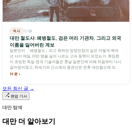
역사
7/30
대만 철도사: 폐병철도, 검은 머리 기관차, 그리고 외국
이름을 잃어버린 계보
일본인이 「폐병철도」라고 욕하던 엉망진창의 길은 어떻게 백여
년 사이 매일 20만 명을 실어 나르는 고속 동맥이 되었는가. 류밍촨
이 초빙한 독일·영국 기술자들은 훗날 일본인에 의해 처음부터 다시
갈아엎어졌고, 하세가와 긴스케의 종관선은 전후 대만철도에 의해
이름과 번호가 바뀌었다. 세대마다 앞선 세대의 기록을 주석으로 밀
16 분
어냈다. 외국 이름들은 줄곧 벗겨져 나갔고, 남은 것은 대만어의
「오타우아」「화차아」, 쥐광·쯔창·푸싱이라는 정치 구호뿐이었
모든 최신 글 →
다. 마침내 푸유마·타로코 세대에 이르러서야 원주민 지명이 다시 철
로 위에 깔렸다.
랜덤 기사
대만 탐색
대만 더 알아보기