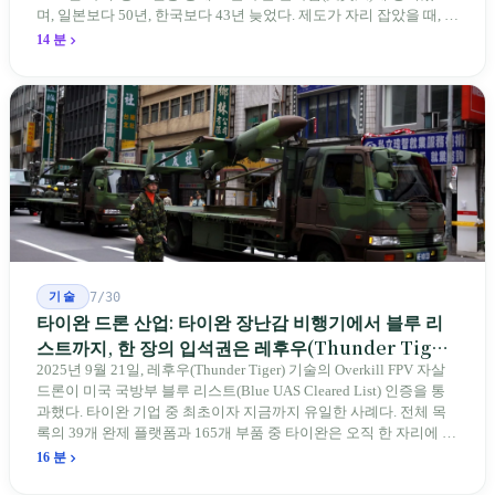
며, 일본보다 50년, 한국보다 43년 늦었다. 제도가 자리 잡았을 때, 제
자 제도는 이미 1970-80년대 산업화 과정에서 붕괴되었다. 600여 명
14 분
전통 장사 중 50세 미만은 '소수'에 불과하다. 명단은 길어지지만, 가
르칠 수 있는 사람은 줄어든다.
기술
7/30
타이완 드론 산업: 타이완 장난감 비행기에서 블루 리
스트까지, 한 장의 입석권은 레후우(Thunder Tiger)
에게
2025년 9월 21일, 레후우(Thunder Tiger) 기술의 Overkill FPV 자살
드론이 미국 국방부 블루 리스트(Blue UAS Cleared List) 인증을 통
과했다. 타이완 기업 중 최초이자 지금까지 유일한 사례다. 전체 목
록의 39개 완제 플랫폼과 165개 부품 중 타이완은 오직 한 자리에 불
과하다. 2026년 4월, 미국 양당 소속 상원의원 4명이 《타이완을 위
16 분
한 푸른 하늘법(Blue Skies for Taiwan Act)》을 공동 발의해 타이완