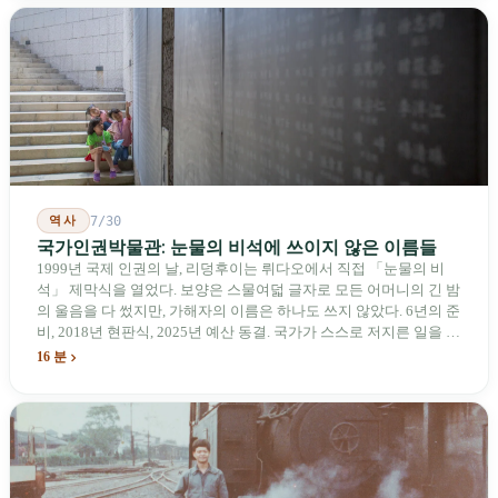
기업용 고속 통로 설치를 요구했다. 이 법안 자체의 존재가 한 가지
를 드러낸다: 타이완의 진입이 너무 느려 미국 스스로가 입법을 통해
장벽을 낮춰야 한다는 점이다. 타이완에서 46년간 원격 조종 장난감
비행기를 만들어 온 한 회사가 오하이오주에 두 번째 공장을 건설할
계획을 세우고 있다.
역사
7/30
국가인권박물관: 눈물의 비석에 쓰이지 않은 이름들
1999년 국제 인권의 날, 리덩후이는 뤼다오에서 직접 「눈물의 비
석」 제막식을 열었다. 보양은 스물여덟 글자로 모든 어머니의 긴 밤
의 울음을 다 썼지만, 가해자의 이름은 하나도 쓰지 않았다. 6년의 준
비, 2018년 현판식, 2025년 예산 동결. 국가가 스스로 저지른 일을 기
념하기 위해 스스로 세운 박물관. 계엄 해제 39년 동안 사법 재판을
16 분
받은 가해자는 단 한 명도 없다.