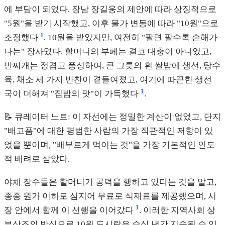
에 부담이 되었다. 장남 장길웅의 제안에 따라 상징적으로
"5원"을 받기 시작했고, 이후 물가 변동에 따라 "10원"으로
1
조정했다
. 10원을 받았지만, 여전히 "팔면 팔수록 손해가
나는" 장사였다. 할머니의 부페는 결코 대충이 아니었고,
반찌개는 정겹고 풍성하여, 큰 그릇의 흰 쌀밥에 생선, 탕수
육, 채소 세 가지 반찬이 곁들여졌고, 여기에 따끈한 생선
1
국이 더해져 "집밥의 맛"이 가득했다
.
📝 큐레이터 노트: 이 자선에는 정밀한 계산이 없었고, 단지
"배고픔"에 대한 평범한 사람의 가장 직관적인 저항이 있
었을 뿐이며, "배부르게 먹이는 것"을 가장 기본적인 인도
적 배려로 삼았다.
야채 장수들은 할머니가 공덕을 행하고 있다는 것을 알고,
종종 원가 이하로 심지어 무료로 식재료를 제공했으며, 시
1
장 안에서 함께 이 선행을 이어갔다
. 이러한 지역사회 상
부상조의 방식으로 10원 도시락은 수십 년간 지속될 수 있