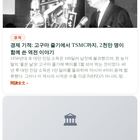
경제
경제 기적: 고구마 줄기에서 TSMC까지, 2천만 명이
함께 쓴 역전 이야기
1950년대 초 대만 인당 소득은 100달러 남짓에 불과했으며, 한 농가
딸의 '좋은 날'은 고구마 줄기에 백미를 3할 섞어 먹는 것이었다. 40
년 후 대만 인당 소득은 1만 달러를 돌파하며 '아시아 4마리 용'에 합
류했다. 그러나 이 역사의 시작은 수출 가공구(EPZ)가 아니라, 땅문
서를 기회로 바꾼 토지 개혁이었다. 그 사이에는 매일 12시간 일하는
閱讀全文
여공, 가족의 저축을 작은 공장에 모두 걸었던 사장들, 그리고 외환
보유고 10억 달러도 안 되는 상황에서 2천억 달러를 쏟아부은 거대
한 도박이 있었다.
🏛️