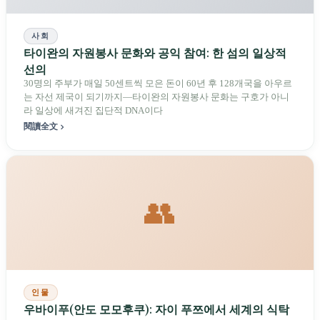
사회
타이완의 자원봉사 문화와 공익 참여: 한 섬의 일상적
선의
30명의 주부가 매일 50센트씩 모은 돈이 60년 후 128개국을 아우르
는 자선 제국이 되기까지—타이완의 자원봉사 문화는 구호가 아니
라 일상에 새겨진 집단적 DNA이다
閱讀全文
👥
인물
우바이푸(안도 모모후쿠): 자이 푸쯔에서 세계의 식탁