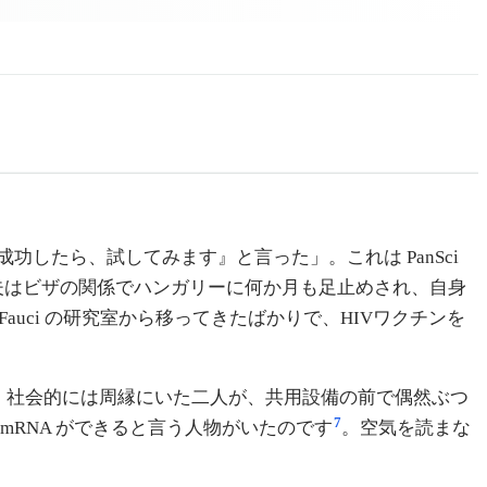
したら、試してみます』と言った」。これは PanSci
夫はビザの関係でハンガリーに何か月も足止めされ、自身
auci の研究室から移ってきたばかりで、HIVワクチンを
。社会的には周縁にいた二人が、共用設備の前で偶然ぶつ
7
またま mRNA ができると言う人物がいたのです
。空気を読まな