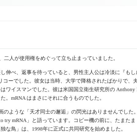
で、二人が使用権をめぐって立ち止まっていました。
伸べ、返事を待っていると、男性主人公は冷淡に『もし成功
リコーでした。彼女は当時、大学で降格されたばかりで、
スマンでした。彼は米国国立衛生研究所の Anthony F
。mRNA はまさにそれに合うものでした。
、映画のような「天才同士の邂逅」の閃光はありませんでした
ted to try mRNA」と語っています。コピー機の前に、た
独な鳥」は、1998年に正式に共同研究を始めました。