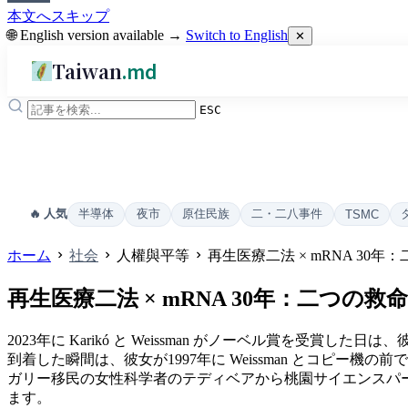
本文へスキップ
🌐 English version available →
Switch to English
✕
Taiwan
.md
ESC
半導体
夜市
原住民族
二・二八事件
🔥 人気
TSMC
ホーム
社会
人權與平等
再生医療二法 × mRNA 3
再生医療二法 × mRNA 30年：二つ
2023年に Karikó と Weissman がノーベル賞を受
到着した瞬間は、彼女が1997年に Weissman とコピー機
ガリー移民の女性科学者のテディベアから桃園サイエンスパ
ます。