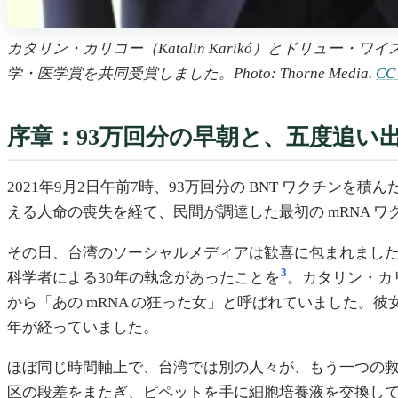
カタリン・カリコー（Katalin Karikó）とドリュー・ワイス
学・医学賞を共同受賞しました。Photo: Thorne Media.
CC 
序章：93万回分の早朝と、五度追い
2021年9月2日午前7時、93万回分の BNT ワクチン
える人命の喪失を経て、民間が調達した最初の mRNA 
その日、台湾のソーシャルメディアは歓喜に包まれまし
3
科学者による30年の執念があったことを
。カタリン・カリ
から「あの mRNA の狂った女」と呼ばれていました。彼
年が経っていました。
ほぼ同じ時間軸上で、台湾では別の人々が、もう一つの
区の段差をまたぎ、ピペットを手に細胞培養液を交換して