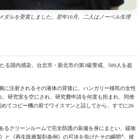
Science メダルを受賞しました。翌年10月、二人はノーベル生理
たる国内感染、台北市・新北市の第3級警戒、500人を超
腕に注射されるその液体の背後に、ハンガリー移民の女性
降格され、研究室を空にされ、研究費申請を何度も拒まれ、同僚
年に初めてコピー機の前でワイスマンと話してから、すでに26
あるクリーンルームで完全防護の装備を身にまとい、緩衝
4
法》と《再生医療製剤条例》の可決を告げたその瞬間
、彼