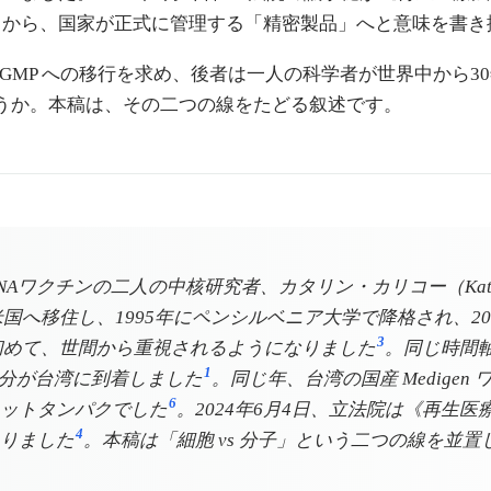
」から、国家が正式に管理する「精密製品」へと意味を書き
 GMP への移行を求め、後者は一人の科学者が世界中から30年
うか。本稿は、その二つの線をたどる叙述です。
Aワクチンの二人の中核研究者、カタリン・カリコー（Katalin
年に米国へ移住し、1995年にペンシルベニア大学で降格され、2
3
って初めて、世間から重視されるようになりました
。同じ時間軸
1
万回分が台湾に到着しました
。同じ年、台湾の国産 Medige
6
ニットタンパクでした
。2024年6月4日、立法院は《再生
4
りました
。本稿は「細胞 vs 分子」という二つの線を並