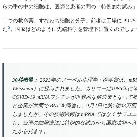
らの手の中の細胞は、医師と患者の間の「特例的な試み
二つの救命薬、すなわち細胞と分子。前者は工場に PIC/S
5
た
。国家はどのように先端科学を管理下に置くのでしょ
30秒概覧：
2023年のノーベル生理学・医学賞は、mRN
Weissman）に授与されました。カリコーは1985
COVID-19 mRNAワクチンが世界的な解決策とな
と企業が共同で BNT を調達し、9月2日に第1便93
しましたが、その技術路線は mRNA ではなくサブユ
し、台湾の細胞療法は特例的な試みから国家法制へ入
たかを見ます。