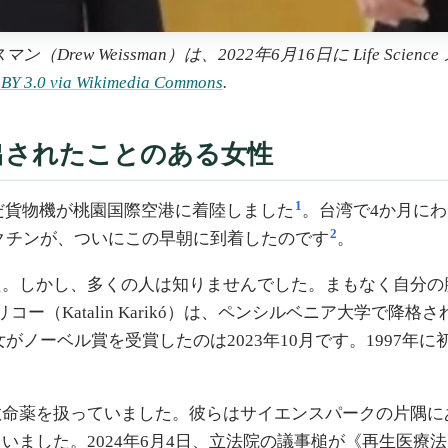
マン（Drew Weissman）は、2022年6月16日に Life 
BY 3.0 via Wikimedia Commons
.
出されたことのある女性
1
を積んだ貨物機が桃園国際空港に着陸しました
。台湾で4か月にわ
2
ワクチンが、ついにこの早朝に到着したのです
。
た。しかし、多くの人は知りませんでした。まもなく自分の
コー（Katalin Karikó）は、ペンシルベニア大学で
女がノーベル賞を受賞したのは2023年10月です。1997
救命薬を扱っていました。彼らはサイエンスパークの片隅に
いました。2024年6月4日、立法院の議事槌が《再生医療