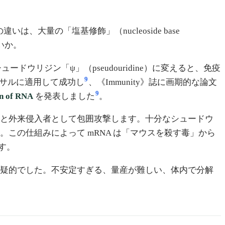
違いは、大量の「塩基修飾」（nucleoside base
いか。
ウリジン「ψ」（pseudouridine）に変えると、免疫
9
をサルに適用して成功し
、《Immunity》誌に画期的な論文
9
in of RNA
を発表しました
。
見ると外来侵入者として包囲攻撃します。十分なシュードウ
。この仕組みによって mRNA は「マウスを殺す毒」から
す。
懐疑的でした。不安定すぎる、量産が難しい、体内で分解