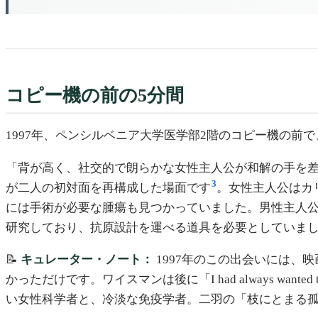
コピー機の前の5分間
1997年、ペンシルベニア大学医学部2階のコピー機の前
「背が高く、社交的で朗らかな女性主人公が和解の手を差し
3
が二人の初対面を再構成した場面です
。女性主人公はカ
には手術が必要な腫瘍も見つかっていました。男性主人公はワイ
研究しており、抗原設計を運べる道具を必要としていました
📝
キュレーター・ノート：
1997年のこの出会いには
かっただけです。ワイスマンは後に「I had always wan
い女性科学者と、冷淡な免疫学者。二羽の「枝にとまる孤