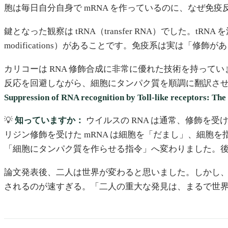
胞は毎日自分自身で mRNA を作っているのに、なぜ免
鍵となった観察は tRNA（transfer RNA）でした。tRN
modifications）があることです。免疫系は実は「
カリコーは RNA 修飾合成に非常に優れた技術を持っていま
反応を回避しながら、細胞にタンパク質を順調に翻訳さ
Suppression of RNA recognition by Toll-like receptors: The
💡
知っていますか：
ウイルスの RNA は通常、修飾を
リジン修飾を受けた mRNA は細胞を「だまし」、細胞
「細胞にタンパク質を作らせる指令」へ変わりました。後の C
論文発表後、二人は世界が変わると思いました。しかし、
されるのが速すぎる。「二人の重大な発見は、まるで世