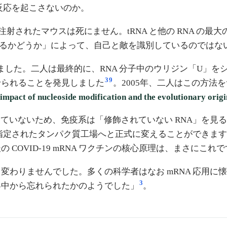
疫反応を起こさないのか。
A を注射されたマウスは死にません。tRNA と他の RNA の最大の
修飾があるかどうか」によって、自己と敵を識別しているのではな
した。二人は最終的に、RNA 分子中のウリジン「U」をシュード
3
9
せられることを発見しました
。2005年、二人はこの方法
 impact of nucleoside modification and the evolutionary orig
受けていないため、免疫系は「修飾されていない RNA」を
を指定されたタンパク質工場へと正式に変えることができます
OVID-19 mRNA ワクチンの核心原理は、まさにこれで
変わりませんでした。多くの科学者はなお mRNA 応用に
3
界中から忘れられたかのようでした」
。