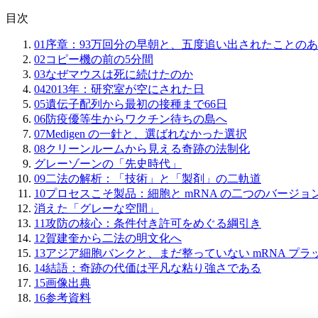
目次
01
序章：93万回分の早朝と、五度追い出されたことの
02
コピー機の前の5分間
03
なぜマウスは死に続けたのか
04
2013年：研究室が空にされた日
05
遺伝子配列から最初の接種まで66日
06
防疫優等生からワクチン待ちの島へ
07
Medigen の一針と、選ばれなかった選択
08
クリーンルームから見える奇跡の法制化
グレーゾーンの「先史時代」
09
二法の解析：「技術」と「製剤」の二軌道
10
プロセスこそ製品：細胞と mRNA の二つのバージョ
消えた「グレーな空間」
11
攻防の核心：条件付き許可をめぐる綱引き
12
賀建奎から二法の明文化へ
13
アジア細胞バンクと、まだ整っていない mRNA プラ
14
結語：奇跡の代価は平凡な粘り強さである
15
画像出典
16
参考資料