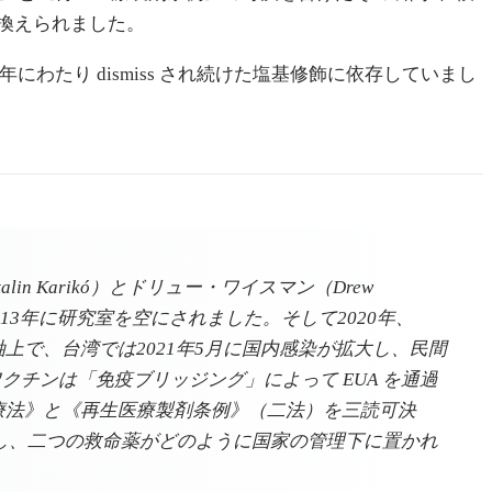
換えられました。
にわたり dismiss され続けた塩基修飾に依存していまし
 Karikó）とドリュー・ワイスマン（Drew
013年に研究室を空にされました。そして2020年、
上で、台湾では2021年5月に国内感染が拡大し、民間
n ワクチンは「免疫ブリッジング」によって EUA を通過
医療法》と《再生医療製剤条例》（二法）を三読可決
置し、二つの救命薬がどのように国家の管理下に置かれ