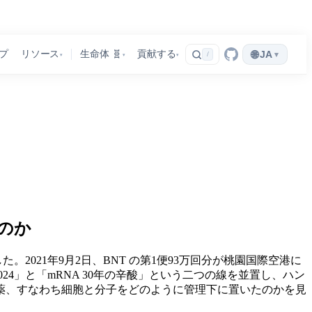
🌐
プ
リソース
生命体 🧬
貢献する
JA
▾
/
▾
▾
▾
たのか
した。2021年9月2日、BNT の第1便93万回分が桃園国際空港に
2024」と「mRNA 30年の辛酸」という二つの線を並置し、ハン
薬、すなわち細胞と分子をどのように管理下に置いたのかを見