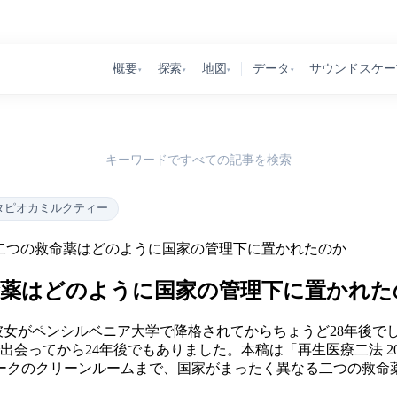
概要
探索
地図
データ
サウンドスケー
▾
▾
▾
▾
キーワードですべての記事を検索
タピオカミルクティー
0年：二つの救命薬はどのように国家の管理下に置かれたのか
の救命薬はどのように国家の管理下に置かれ
賞した日は、彼女がペンシルベニア大学で降格されてからちょうど28年後で
の前で出会ってから24年後でもありました。本稿は「再生医療二法 
ークのクリーンルームまで、国家がまったく異なる二つの救命