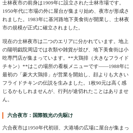
士林夜市の前身は1909年に設立された士林市場です。
1950年代に市場の外に屋台が集まり始め、夜市が形成さ
れました。1983年に基河路地下美食街が開業し、士林夜
市の規模が正式に確立されました。
現在の士林夜市は二つのエリアに分かれています。地上
の陽明戯院周辺では衣類や雑貨が並び、地下美食街は小
吃専門店が集まっています。**大鶏排（大きなフライド
チキン）**はこの場所の看板メニューです——1988年に
最初の「豪大大鶏排」が営業を開始し、顔よりも大きい
フライドチキンの伝説を生みました。1枚90元は高く感
じるかもしれませんが、行列が途切れたことはありませ
ん。
六合夜市：国際観光の先駆け
六合夜市は1950年代初頭、大港埔の広場に屋台が集まっ