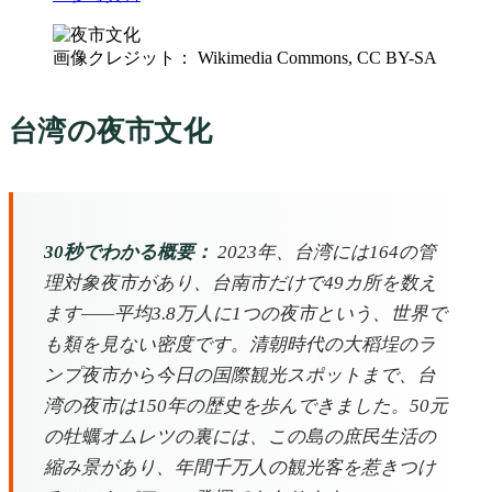
画像クレジット： Wikimedia Commons, CC BY-SA
台湾の夜市文化
30秒でわかる概要：
2023年、台湾には164の管
理対象夜市があり、台南市だけで49カ所を数え
ます——平均3.8万人に1つの夜市という、世界で
も類を見ない密度です。清朝時代の大稻埕のラ
ンプ夜市から今日の国際観光スポットまで、台
湾の夜市は150年の歴史を歩んできました。50元
の牡蠣オムレツの裏には、この島の庶民生活の
縮み景があり、年間千万人の観光客を惹きつけ