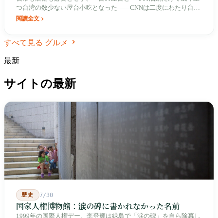
つ台湾の数少ない屋台小吃となった——CNNは二度にわたり台湾
の必食べリストに選出したが、最も本格的な食べ方は、深夜に道
閱讀全文
端であの紙袋を待つことである。
すべて見る グルメ
最新
サイトの最新
歴史
7/30
国家人権博物館：涙の碑に書かれなかった名前
1999年の国際人権デー、李登輝は緑島で「涙の碑」を自ら除幕し