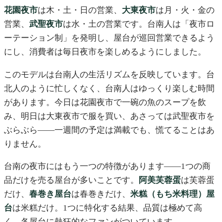
花園夜市
は木・土・日の営業、
大東夜市
は月・火・金の
営業、
武聖夜市
は水・土の営業です。台南人は「夜市ロ
ーテーション制」を発明し、屋台が巡回営業できるよう
にし、消費者は毎日夜市を楽しめるようにしました。
このモデルは台南人の生活リズムを反映しています。台
北人のように忙しくなく、台南人はゆっくり楽しむ時間
があります。今日は花園夜市で一碗の魚のスープを飲
み、明日は大東夜市で服を買い、あさっては武聖夜市を
ぶらぶら——一週間の予定は満載でも、慌てることはあ
りません。
台南の夜市にはもう一つの特徴があります——1つの商
品だけを売る屋台が多いことです。
阿美芙蓉蛋
は芙蓉蛋
だけ、
春巻き屋台
は春巻きだけ、
米糕（もち米料理）屋
台
は米糕だけ。1つに特化する結果、品質は極めて高
く、各屋台に熱狂的なファンがついています。