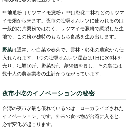
**地瓜粉（サツマイモ澱粉）**は彰化二林などのサツマ
イモ畑から来ます。夜市の牡蠣オムレツに使われるのは
一般的な片栗粉ではなく、サツマイモ澱粉で調製した生
地で、この粉が独特のもちもち食感を生み出します。
野菜
は通常、小白菜や春菊で、雲林・彰化の農家から仕
入れられます。1つの牡蠣オムレツ屋台は1日に200杯を
売り、牡蠣10斤、野菜5斤、卵50個を要し、その裏には
数十人の農漁業者の生計がつながっています。
夜市小吃のイノベーションの秘密
台湾の夜市が最も優れているのは「ローカライズされた
イノベーション」です。外来の食べ物が台湾に入ると、
必ず変化が起こります。