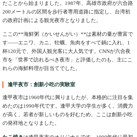
たことから始まりました。1987年、高雄市政府が六合路
200メートルの区間を歩行者専用道路に指定し、台湾初
の政府計画による観光夜市となりました。
ここの**海鮮粥（かいせんがい）**は素材の量が豊富で
す——エニワ、カニ、牡蠣、魚肉をすべて鍋に入れ、1
杯120元で、外国人観光客に大人気です。CNNが六合夜
市を「世界で訪れるべき夜市」と評価したのも、主にこ
れらの海鮮料理が目当てでした。
逢甲夜市：創新小吃の実験室
逢甲夜市は1960年代に興りましたが、本格的に注目を集
めたのは1990年代です。逢甲大学の学生が多く、消費力
が高く、若者が新しいものを好むため、ここは創新小吃
の発祥地となりました。