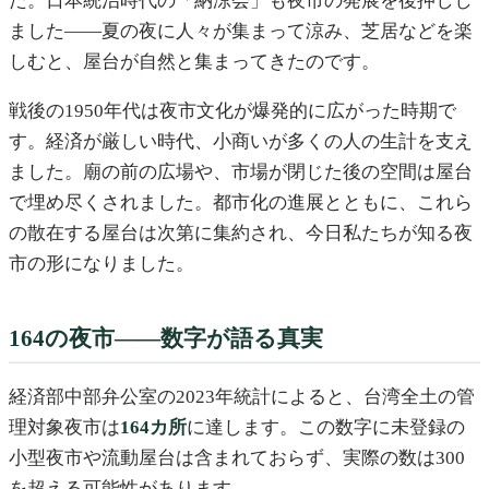
た。日本統治時代の「納涼会」も夜市の発展を後押しし
ました——夏の夜に人々が集まって涼み、芝居などを楽
しむと、屋台が自然と集まってきたのです。
戦後の1950年代は夜市文化が爆発的に広がった時期で
す。経済が厳しい時代、小商いが多くの人の生計を支え
ました。廟の前の広場や、市場が閉じた後の空間は屋台
で埋め尽くされました。都市化の進展とともに、これら
の散在する屋台は次第に集約され、今日私たちが知る夜
市の形になりました。
164の夜市——数字が語る真実
経済部中部弁公室の2023年統計によると、台湾全土の管
理対象夜市は
164カ所
に達します。この数字に未登録の
小型夜市や流動屋台は含まれておらず、実際の数は300
を超える可能性があります。