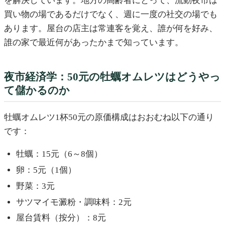
を解決しています。地方の高齢者にとって、流動夜市は
買い物の場であるだけでなく、週に一度の社交の場でも
あります。屋台の店主は常連客を覚え、誰が何を好み、
誰の家で最近何があったかまで知っています。
夜市経済学：50元の牡蠣オムレツはどうやっ
て儲かるのか
牡蠣オムレツ1杯50元の原価構成はおおむね以下の通り
です：
牡蠣：15元（6～8個）
卵：5元（1個）
野菜：3元
サツマイモ澱粉・調味料：2元
屋台賃料（按分）：8元