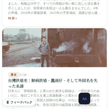
ました。柏楊は28字で、すべての母親が長い夜に流した涙を書き
尽くしましたが、加害者の名前は一人も書きませんでした。6年
の準備、2018年の看板除幕、2025年の予算凍結。国家が自ら建
て、自らが行ったことを記念する博物館です。しかし解厳から39
16 分
年、一人の加害者も司法裁判を受けていません。
歴史
7/30
台湾鉄道史：肺病鉄道、黒頭仔、そして外国名を失
った系譜
日本人に「肺病鉄道」と罵られた粗末な路線は、一世紀余りのあ
いだに、毎日二十万人を運ぶ高速動脈へと変わりました。劉銘伝
が招いたドイツ人・英国人技師の仕事は、のちに日本人によって
🧬 フィードバック
いったん白紙に戻され、長谷川謹介の縦貫線も戦後の台湾鉄路に