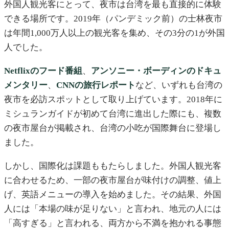
外国人観光客にとって、夜市は台湾を最も直接的に体験
できる場所です。2019年（パンデミック前）の士林夜市
は年間1,000万人以上の観光客を集め、その3分の1が外国
人でした。
Netflixのフード番組
、
アンソニー・ボーディンのドキュ
メンタリー
、
CNNの旅行レポート
など、いずれも台湾の
夜市を必訪スポットとして取り上げています。2018年に
ミシュランガイドが初めて台湾に進出した際にも、複数
の夜市屋台が掲載され、台湾の小吃が国際舞台に登場し
ました。
しかし、国際化は課題ももたらしました。外国人観光客
に合わせるため、一部の夜市屋台が味付けの調整、値上
げ、英語メニューの導入を始めました。その結果、外国
人には「本場の味が足りない」と言われ、地元の人には
「高すぎる」と言われる、両方から不満を抱かれる事態