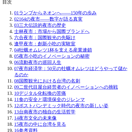
目次
01
ランプからネオンへ——150年の歩み
02
164の夜市——数字が語る真実
03
三大伝説的夜市の歴史
士林夜市：市場から国際ブランドへ
六合夜市：国際観光の先駆け
逢甲夜市：創新小吃の実験室
04
牡蠣オムレツ1杯を支える産業連鎖
05
夜市小吃のイノベーションの秘密
06
流動夜市の巡回人生
07
夜市経済学：50元の牡蠣オムレツはどうやって儲か
るのか
08
国際観光における台湾の名刺
09
二世代目屋台経営者のイノベーションへの挑戦
10
デジタル化転換の苦痛
11
食の安全と環境保全のジレンマ
12
ポストパンデミック時代の夜市の新しい姿
13
台南夜市の独自の生活哲学
14
夜市文化の未来像
15
夜市の中に台湾を見る
16
参考資料