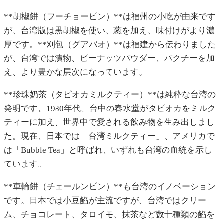
**胡椒餅（フーチョーピン）**は福州の小吃が由来です
が、台湾版は黒胡椒を使い、葱を加え、味付けがより濃
厚です。**刈包（グアバオ）**は福建から伝わりました
が、台湾では漬物、ピーナッツパウダー、パクチーを加
え、より豊かな层次になっています。
**珍珠奶茶（タピオカミルクティー）**は純粋な台湾の
発明です。1980年代、台中の春水堂がタピオカをミルク
ティーに加え、世界中で愛される飲み物を生み出しまし
た。現在、日本では「台湾ミルクティー」、アメリカで
は「Bubble Tea」と呼ばれ、いずれも台湾の血統を示し
ています。
**車輪餅（チェールンビン）**も台湾のイノベーション
です。日本では小豆餡が主流ですが、台湾ではクリー
ム、チョコレート、タロイモ、抹茶など数十種類の餡を