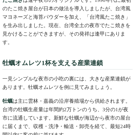
たこ焼き
は逢甲夜市のオリジナルです。1990年代に最初
のたこ焼き屋台が日本の做法を導入しましたが、台湾風
マヨネーズと海苔パウダーを加え、「台湾風たこ焼き」
を生み出しました。現在、台湾全土の夜市でたこ焼きを
見かけることができますが、その発祥は逢甲にありま
す。
牡蠣オムレツ1杯を支える産業連鎖
一見シンプルな夜市の小吃の裏には、大きな産業連鎖が
あります。牡蠣オムレツを例に見てみましょう。
牡蠣
は主に雲林・嘉義の沿岸養殖場から供給されます。
台湾の牡蠣生産量は年間約2万トンのうち、3分の1が夜
市に流通しています。新鮮な牡蠣が海辺から夜市の屋台
に届くまで、収穫・洗浄・輸送・卸売を経て、最短24時
間以内に客の前に並びます。