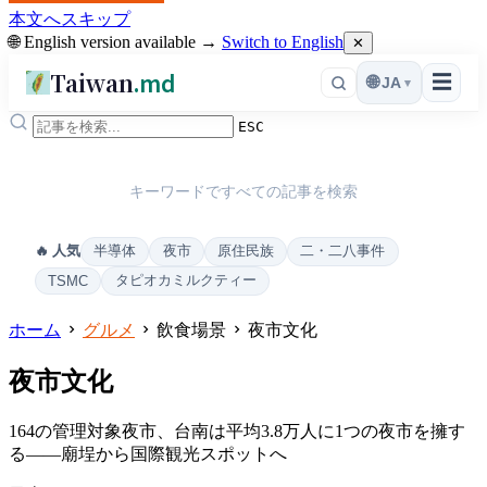
本文へスキップ
🌐 English version available →
Switch to English
✕
Taiwan
.md
☰
🌐
JA
▾
ESC
キーワードですべての記事を検索
半導体
夜市
原住民族
二・二八事件
🔥 人気
タピオカミルクティー
TSMC
ホーム
グルメ
飲食場景
夜市文化
夜市文化
164の管理対象夜市、台南は平均3.8万人に1つの夜市を擁す
る——廟埕から国際観光スポットへ