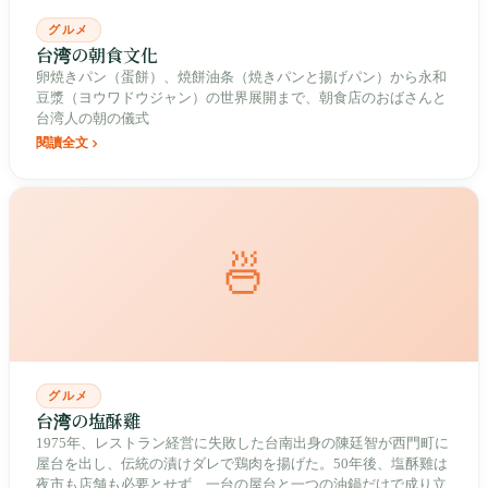
グルメ
台湾の朝食文化
卵焼きパン（蛋餅）、焼餅油条（焼きパンと揚げパン）から永和
豆漿（ヨウワドウジャン）の世界展開まで、朝食店のおばさんと
台湾人の朝の儀式
閱讀全文
🍜
グルメ
台湾の塩酥雞
1975年、レストラン経営に失敗した台南出身の陳廷智が西門町に
屋台を出し、伝統の漬けダレで鶏肉を揚げた。50年後、塩酥雞は
夜市も店舗も必要とせず、一台の屋台と一つの油鍋だけで成り立