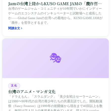
Jamの台湾上陸からKUSO GAME JAMの「廃作哲
学」まで
台湾のゲームジャム・コミュニティが10年間でいかにインディー
ゲームのエコシステムのインキュベーターと試験場へと成長した
か——Global Game Jamの台湾への着地から、KUSO GAME JAMが
「廃作」を哲学とするまで。
閱讀全文
🎭
文化
台湾のアニメ・マンガ文化
「ドラえもん」「スラムダンク」「美少女戦士セーラームーン」
は1980〜90年代の台湾の青少年たちの共通言語でした。開拓動漫
祭（Fancy Frontier）は1999年の初開催から現在まで40回以上を数
え、毎回10万人以上の来場者を集めています。同人誌とcosplayが