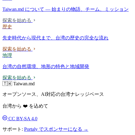
Taiwan.md について — 始まりの物語、チーム、ミッション
探索を始める
歴史
先史時代から現代まで、台湾の歴史の完全な流れ
探索を始める
地理
台湾の自然環境、地形の特色と地域開発
探索を始める
🇹🇼 Taiwan.md
オープンソース、AI対応の台湾ナレッジベース
台湾から ❤️ を込めて
CC BY-SA 4.0
サポート:
Portaly でスポンサーになる →