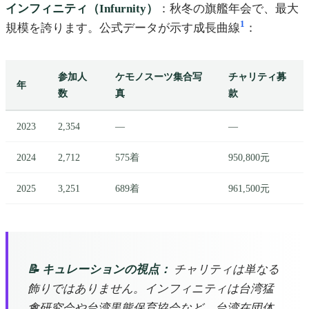
インフィニティ（Infurnity）
：秋冬の旗艦年会で、最大
1
規模を誇ります。公式データが示す成長曲線
：
参加人
ケモノスーツ集合写
チャリティ募
年
数
真
款
2023
2,354
—
—
2024
2,712
575着
950,800元
2025
3,251
689着
961,500元
📝 キュレーションの視点：
チャリティは単なる
飾りではありません。インフィニティは台湾猛
禽研究会や台湾黒熊保育協会など、台湾在団体