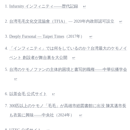
Infurnity インフィニティ——歴代記録
↩
台湾毛毛文化交流協會（TFIA）
— 2020年内政部認可設立
↩
Deeply Fursonal — Taipei Times
（2017年）
↩
「インフィニティ」では何をしているのか？台湾最大のケモノイ
ベント 創設者が舞台裏を大公開
↩
台湾のケモノファンの主体的困境と書写的職権——中華伝播学会
↩
以茶会毛 公式サイト
↩
300匹以上のケモノ「毛毛」が高雄市総図書館に出没 陳其邁市長
も衣装に興味——中央社
（2024年）
↩