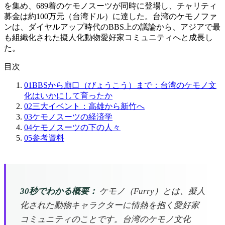
を集め、689着のケモノスーツが同時に登場し、チャリティ
募金は約100万元（台湾ドル）に達した。台湾のケモノファ
ンは、ダイヤルアップ時代のBBS上の議論から、アジアで最
も組織化された擬人化動物愛好家コミュニティへと成長し
た。
目次
01
BBSから廟口（びょうこう）まで：台湾のケモノ文
化はいかにして育ったか
02
三大イベント：高雄から新竹へ
03
ケモノスーツの経済学
04
ケモノスーツの下の人々
05
参考資料
30秒でわかる概要：
ケモノ（Furry）とは、擬人
化された動物キャラクターに情熱を抱く愛好家
コミュニティのことです。台湾のケモノ文化