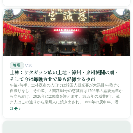
へ押しやり、外国名はしだいに剥がれ落ちていきました。残った
のは台湾語の「黒頭仔」「火車仔」、莒光・自強・復興という政
治スローガン、そしてようやくプユマ・タロコの世代になって、
先住民族の地名が再びレールの上に敷き戻されたのです。
地理
7/30
士林：ケタガラン族の土地、漳州・泉州械闘の廟、
そして今は毎晩台北で最も混雑する夜市
午後7時半、士林夜市の入口では韓国人観光客が大鶏排を掲げて
自撮りをし、その隣、大南路84号の慈諴宮は1796年の嘉慶元年か
ら立ち続け、2026年に230歳を迎えます。1859年の咸豊9年、漳
州人はこの通りから泉州人に焼き出され、1860年の庚申年、潘永
清は下樹林に大東路・大南路・大西路・大北路という四本の整然
22 分
とした街路を引き、廟をその真ん中に置きました。1909年、日本
人は廟の向かいに市場を建て、1955年には陽明戯院が文林路に落
成し、1992年に豪大大鶏排が台中で発明され、1999年に士林へ進
出しました。2002年に戦後増築された屋根付き部分が撤去され、