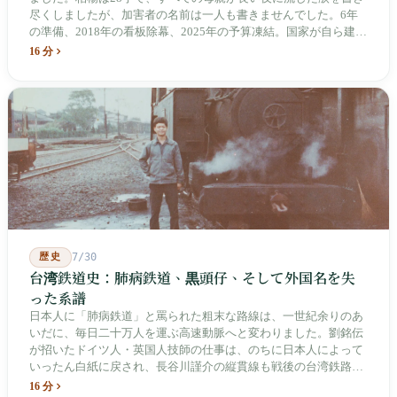
尽くしましたが、加害者の名前は一人も書きませんでした。6年
の準備、2018年の看板除幕、2025年の予算凍結。国家が自ら建
て、自らが行ったことを記念する博物館です。しかし解厳から39
16 分
年、一人の加害者も司法裁判を受けていません。
歴史
7/30
台湾鉄道史：肺病鉄道、黒頭仔、そして外国名を失
った系譜
日本人に「肺病鉄道」と罵られた粗末な路線は、一世紀余りのあ
いだに、毎日二十万人を運ぶ高速動脈へと変わりました。劉銘伝
が招いたドイツ人・英国人技師の仕事は、のちに日本人によって
いったん白紙に戻され、長谷川謹介の縦貫線も戦後の台湾鉄路に
よって改名・改番されました。どの世代も前の世代の記録を脚注
16 分