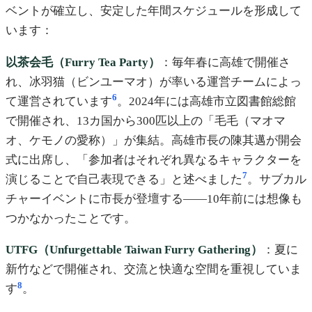
ベントが確立し、安定した年間スケジュールを形成して
います：
以茶会毛（Furry Tea Party）
：毎年春に高雄で開催さ
れ、冰羽猫（ビンユーマオ）が率いる運営チームによっ
6
て運営されています
。2024年には高雄市立図書館総館
で開催され、13カ国から300匹以上の「毛毛（マオマ
オ、ケモノの愛称）」が集結。高雄市長の陳其邁が開会
式に出席し、「参加者はそれぞれ異なるキャラクターを
7
演じることで自己表現できる」と述べました
。サブカル
チャーイベントに市長が登壇する——10年前には想像も
つかなかったことです。
UTFG（Unfurgettable Taiwan Furry Gathering）
：夏に
新竹などで開催され、交流と快適な空間を重視していま
8
す
。