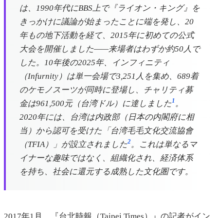
は、1990年代にBBS上で『ライオン・キング』を
きっかけに議論が始まったことに端を発し、20
年もの地下活動を経て、2015年に初めての公式
大会を開催しました——来場者はわずか約50人で
した。10年後の2025年、インフィニティ
（Infurnity）は単一会場で3,251人を集め、689着
のケモノスーツが同時に登場し、チャリティ募
1
金は961,500元（台湾ドル）に達しました
。
2020年には、台湾は内政部（日本の内閣府に相
当）から認可を受けた「台湾毛毛文化交流協會
2
（TFIA）」が設立されました
。これは単なるマ
イナーな趣味ではなく、組織化され、経済体系
を持ち、社会に還元する成熟した文化圏です。
2017年1月、『台北時報（Taipei Times）』の記者がイン