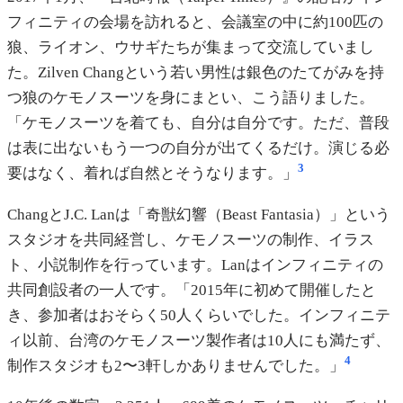
フィニティの会場を訪れると、会議室の中に約100匹の
狼、ライオン、ウサギたちが集まって交流していまし
た。Zilven Changという若い男性は銀色のたてがみを持
つ狼のケモノスーツを身にまとい、こう語りました。
「ケモノスーツを着ても、自分は自分です。ただ、普段
は表に出ないもう一つの自分が出てくるだけ。演じる必
3
要はなく、着れば自然とそうなります。」
ChangとJ.C. Lanは「奇獣幻響（Beast Fantasia）」という
スタジオを共同経営し、ケモノスーツの制作、イラス
ト、小説制作を行っています。Lanはインフィニティの
共同創設者の一人です。「2015年に初めて開催したと
き、参加者はおそらく50人くらいでした。インフィニテ
ィ以前、台湾のケモノスーツ製作者は10人にも満たず、
4
制作スタジオも2〜3軒しかありませんでした。」