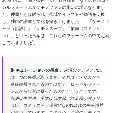
2000年代、「狼の楽園」や「野性疆界」などの台湾ロー
カルフォーラムがケモノファンの集いの場となりまし
た。仲間たちは限られた帯域でイラストや物語を交換
し、独自の語彙と文化を築き上げました——「ケモノキ
ャラ（獣設）」「ケモノスーツ」「依頼（コミッショ
ン）」といった言葉は、これらのフォーラムの中で定着
5
していきました
。
📝 キュレーションの視点：
台湾のケモノ文化に
は一つの特徴があります。それはアメリカから
直接移植されたものではなく、ローカルフォー
ラムから自然に育ったものだということです。
言語は中国語、美学は日本風と欧米風が混ざり
合い、コミュニティ運営にはBBS時代の平等精神
が息づいています。このため、台湾のケモノフ