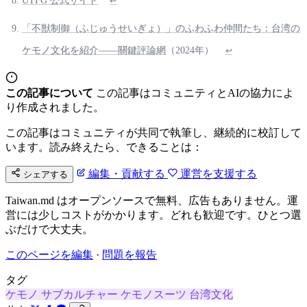
UTFG 公式サイト
↩
「不獣制御（ふじゅうせいぎょ）」のふわふわ仲間たち：台湾の
ケモノ文化を紹介——關鍵評論網
（2024年）
↩
この記事について
この記事はコミュニティとAIの協力によ
り作成されました。
この記事はコミュニティが共同で執筆し、継続的に校訂して
います。読み終えたら、できることは：
編集・貢献する
運営を支援する
シェアする
Taiwan.md はオープンソースで無料、広告もありません。運
営には少しコストがかかります。どれも歓迎です。ひとつ選
ぶだけで大丈夫。
このページを編集
·
問題を報告
タグ
ケモノ
サブカルチャー
ケモノスーツ
台湾文化