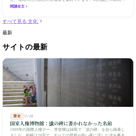
『返校』『還願』の生みの親を育てた——台湾のアニメ・マンガ
閱讀全文
文化は、外来エンターテインメントの模倣ではなく、2つの世代
にわたる共通の記憶と創作の土壌なのです。
すべて見る 文化
最新
サイトの最新
歴史
7/30
国家人権博物館：涙の碑に書かれなかった名前
1999年の国際人権デー、李登輝は緑島で「涙の碑」を自ら除幕し
ました。柏楊は28字で、すべての母親が長い夜に流した涙を書き