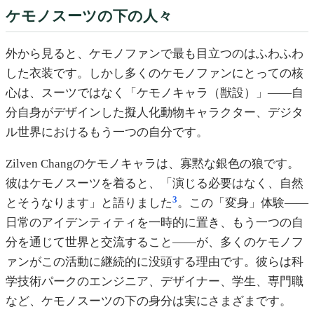
ケモノスーツの下の人々
外から見ると、ケモノファンで最も目立つのはふわふわ
した衣装です。しかし多くのケモノファンにとっての核
心は、スーツではなく「ケモノキャラ（獣設）」——自
分自身がデザインした擬人化動物キャラクター、デジタ
ル世界におけるもう一つの自分です。
Zilven Changのケモノキャラは、寡黙な銀色の狼です。
彼はケモノスーツを着ると、「演じる必要はなく、自然
3
とそうなります」と語りました
。この「変身」体験——
日常のアイデンティティを一時的に置き、もう一つの自
分を通じて世界と交流すること——が、多くのケモノフ
ァンがこの活動に継続的に没頭する理由です。彼らは科
学技術パークのエンジニア、デザイナー、学生、専門職
など、ケモノスーツの下の身分は実にさまざまです。