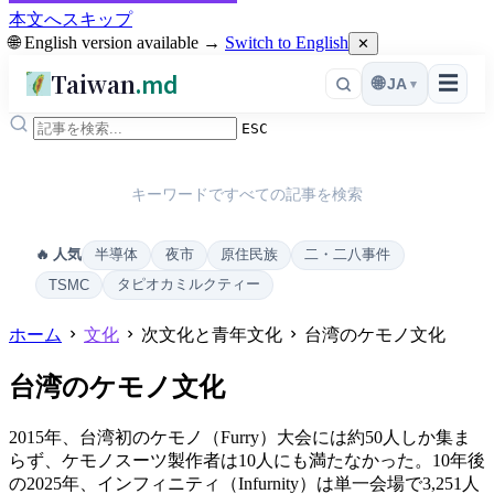
本文へスキップ
🌐 English version available →
Switch to English
✕
Taiwan
.md
☰
🌐
JA
▾
ESC
キーワードですべての記事を検索
半導体
夜市
原住民族
二・二八事件
🔥 人気
タピオカミルクティー
TSMC
ホーム
文化
次文化と青年文化
台湾のケモノ文化
台湾のケモノ文化
2015年、台湾初のケモノ（Furry）大会には約50人しか集ま
らず、ケモノスーツ製作者は10人にも満たなかった。10年後
の2025年、インフィニティ（Infurnity）は単一会場で3,251人