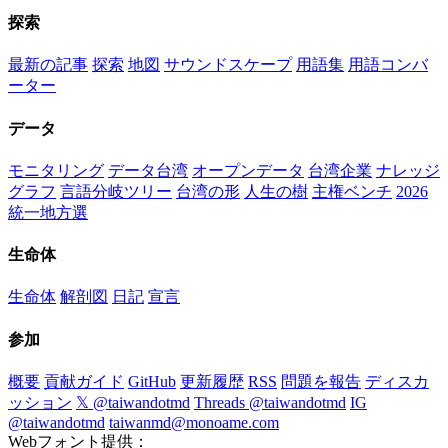
探索
最新の記事
探索
地図
サウンドスケープ
用語集
用語コンバ
ーター
データ
モニタリング
データ台湾
オープンデータ
台湾企業
ナレッジ
グラフ
言語分岐ツリー
台湾の形
人生の樹
主権ベンチ
2026
統一地方選
生命体
生命体
解剖図
日記
宣言
参加
概要
貢献ガイド
GitHub
更新履歴
RSS
問題を報告
ディスカ
ッション
𝕏 @taiwandotmd
Threads @taiwandotmd
IG
@taiwandotmd
taiwanmd@monoame.com
Webフォント提供：