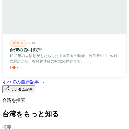
2011年に新市場が開業し、地下フード街は朝から晩まで二交代で
人が入れ替わります。廟はいまも元の場所にありますが、その足
元では毎日二つの都市が交代で現れます。
グルメ
7/30
台湾の眷村料理
1949年の大移動がもたらした中国各省の味覚。竹矢来の囲いの中
の厨房から、眷村解体後の味覚の保存まで。
8 分
すべての最新記事 →
ランダム記事
台湾を探索
台湾をもっと知る
概要