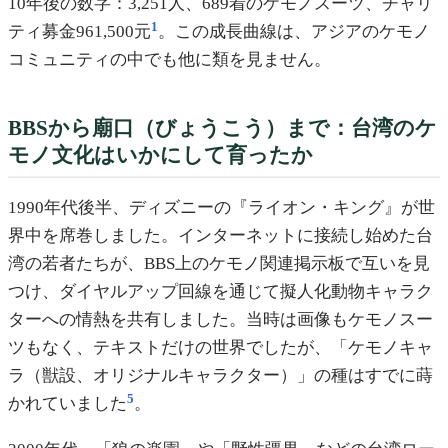
10年後の数字：3,251人、689着のケモノスーツ、チャリ
1
ティ募金961,500元
。この成長曲線は、アジアのケモノ
コミュニティの中でも他に類を見ません。
BBSから廟口（びょうこう）まで：台湾のケ
モノ文化はいかにして育ったか
1990年代後半、ディズニーの『ライオン・キング』が世
界中を席巻しました。インターネットに接続し始めた台
湾の若者たちが、BBS上のケモノ関連掲示板で互いを見
つけ、ダイヤルアップ回線を通じて擬人化動物キャラク
ターへの情熱を共有しました。当時は画像もケモノスー
ツもなく、テキストだけの世界でしたが、「ケモノキャ
ラ（獣設、オリジナルキャラクター）」の種はすでに蒔
5
かれていました
。