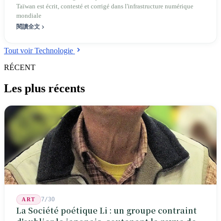
Taïwan est écrit, contesté et corrigé dans l'infrastructure numérique
mondiale
閱讀全文
Tout voir Technologie
RÉCENT
Les plus récents
7/30
ART
La Société poétique Li : un groupe contraint