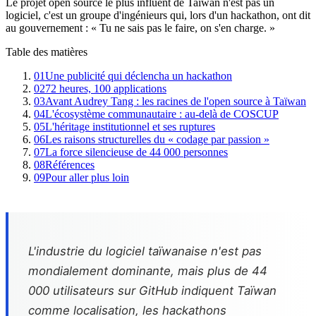
Le projet open source le plus influent de Taïwan n'est pas un
logiciel, c'est un groupe d'ingénieurs qui, lors d'un hackathon, ont dit
au gouvernement : « Tu ne sais pas le faire, on s'en charge. »
Table des matières
01
Une publicité qui déclencha un hackathon
02
72 heures, 100 applications
03
Avant Audrey Tang : les racines de l'open source à Taïwan
04
L'écosystème communautaire : au-delà de COSCUP
05
L'héritage institutionnel et ses ruptures
06
Les raisons structurelles du « codage par passion »
07
La force silencieuse de 44 000 personnes
08
Références
09
Pour aller plus loin
L'industrie du logiciel taïwanaise n'est pas
mondialement dominante, mais plus de 44
000 utilisateurs sur GitHub indiquent Taïwan
comme localisation, les hackathons