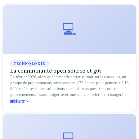
💻
TECHNOLOGIE
La communauté open source et g0v
En février 2020, alors que le monde entier se ruait sur les masques, un
groupe de programmeurs taïwanais a mis 72 heures pour permettre à 13
000 supérettes de consulter leurs stocks de masques. Sans ordre
gouvernemental, sans budget, avec une seule conviction : changer la
société par le code. Voici g0v, le « gouvernement zéro », une étrange
閱讀全文
expérience de « fork du gouvernement ».
💻