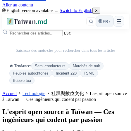
Aller au contenu
🌐 English version available →
Switch to English
✕
Taiwan
.md
☰
🌐
FR
▾
ESC
Saisissez des mots-clés pour rechercher dans tous les articles
🔥 Tendances
Semi-conducteurs
Marchés de nuit
Peuples autochtones
Incident 228
TSMC
Bubble tea
Accueil
Technologie
社群與數位文化
L'esprit open source
à Taïwan — Ces ingénieurs qui codent par passion
L'esprit open source à Taïwan — Ces
ingénieurs qui codent par passion