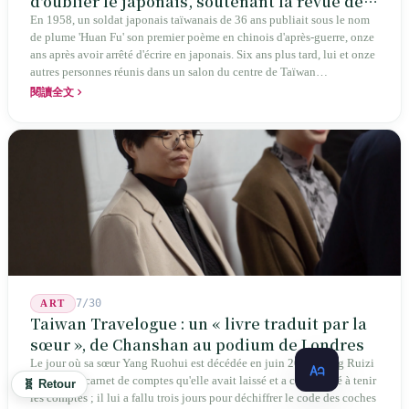
d'oublier le japonais, soutenant la revue de
poésie chinoise la plus ancienne de Taïwan
En 1958, un soldat japonais taïwanais de 36 ans publiait sous le nom
de plume 'Huan Fu' son premier poème en chinois d'après-guerre, onze
ans après avoir arrêté d'écrire en japonais. Six ans plus tard, lui et onze
autres personnes réunis dans un salon du centre de Taïwan
transformaient cette expérience de mutisme générationnel en une
閱讀全文
société poétique nommée 'Li' (le champignon comestible) — 60 ans de
publication ininterrompue, écrivant la poétique locale des marges
jusqu'aux manuels scolaires du collège.
7/30
ART
Taiwan Travelogue : un « livre traduit par la
sœur », de Chanshan au podium de Londres
Le jour où sa sœur Yang Ruohui est décédée en juin 2015, Yang Ruizi
a ouvert le carnet de comptes qu'elle avait laissé et a commencé à tenir
🧬 Retour
les comptes ; il lui a fallu trois jours pour déchiffrer le code des coches