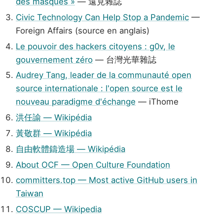
des masques »
— 遠見雜誌
Civic Technology Can Help Stop a Pandemic
—
Foreign Affairs (source en anglais)
Le pouvoir des hackers citoyens : g0v, le
gouvernement zéro
— 台灣光華雜誌
Audrey Tang, leader de la communauté open
source internationale : l'open source est le
nouveau paradigme d'échange
— iThome
洪任諭 — Wikipédia
黃敬群 — Wikipédia
自由軟體鑄造場 — Wikipédia
About OCF — Open Culture Foundation
committers.top — Most active GitHub users in
Taiwan
COSCUP — Wikipedia