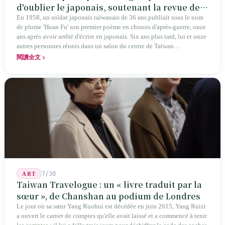
d'oublier le japonais, soutenant la revue de
poésie chinoise la plus ancienne de Taïwan
En 1958, un soldat japonais taïwanais de 36 ans publiait sous le nom
de plume 'Huan Fu' son premier poème en chinois d'après-guerre, onze
ans après avoir arrêté d'écrire en japonais. Six ans plus tard, lui et onze
autres personnes réunis dans un salon du centre de Taïwan
transformaient cette expérience de mutisme générationnel en une
閱讀全文
société poétique nommée 'Li' (le champignon comestible) — 60 ans de
publication ininterrompue, écrivant la poétique locale des marges
jusqu'aux manuels scolaires du collège.
7/30
ART
Taiwan Travelogue : un « livre traduit par la
sœur », de Chanshan au podium de Londres
Le jour où sa sœur Yang Ruohui est décédée en juin 2015, Yang Ruizi
a ouvert le carnet de comptes qu'elle avait laissé et a commencé à tenir