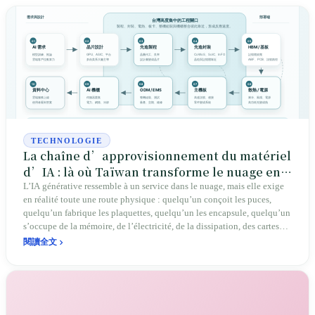
TECHNOLOGIE
La chaîne d’approvisionnement du matériel
d’IA : là où Taïwan transforme le nuage en
machines
L’IA générative ressemble à un service dans le nuage, mais elle exige
en réalité toute une route physique : quelqu’un conçoit les puces,
quelqu’un fabrique les plaquettes, quelqu’un les encapsule, quelqu’un
s’occupe de la mémoire, de l’électricité, de la dissipation, des cartes
mères et des racks. L’importance de Taïwan ne tient pas seulement à
閱讀全文
TSMC, mais au fait que beaucoup de verrous de cette route s’y
concentrent. Cet intérêt commun existe réellement, et il s’accompagne
d’eau et d’électricité, d’émissions de carbone, de répartition des
revenus, d’usines à l’étranger et de risque géopolitique, transformant
des slogans abstraits en preuves vérifiables sur la chaîne