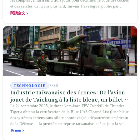
les comptes ; il lui a fallu trois jours pour déchiffrer le code des coches
et des cercles. Cinq ans plus tard, Taiwan Travelogue, publié par
Chanshan, portait la mention « par Chihako Aoyama, traduit par Yang
閱讀全文
Shuangzi » — le nom du traducteur était celui de la sœur disparue.
NBA à New York en 2024, Booker Prize à Londres en 2026 : elle a
traduit un livre inexistant sous le nom de sa sœur.
7/30
TECHNOLOGIE
Industrie taïwanaise des drones : De l'avion
jouet de Taichung à la liste bleue, un billet
d'entrée pour Thunder Tiger
Le 21 septembre 2025, le drone kamikaze FPV Overkill de Thunder
Tiger a obtenu la certification de la Blue UAS Cleared List (liste bleue
des systèmes aériens sans pilote approuvés) du département américain
de la Défense — la première entreprise taïwanaise, et à ce jour la seule.
Sur les 39 plateformes de drones finis et les 165 composants de cette
16 min
liste, Taïwan n'occupe qu'une seule place. En avril 2026, quatre