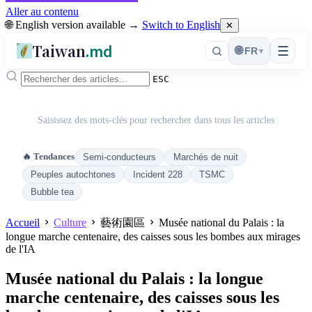
Aller au contenu
🌐 English version available →
Switch to English
✕
Taiwan
.md
☰
🌐
FR
▾
ESC
Saisissez des mots-clés pour rechercher dans tous les articles
🔥 Tendances
Semi-conducteurs
Marchés de nuit
Peuples autochtones
Incident 228
TSMC
Bubble tea
Accueil
Culture
藝術園區
Musée national du Palais : la
longue marche centenaire, des caisses sous les bombes aux mirages
de l'IA
Musée national du Palais : la longue
marche centenaire, des caisses sous les