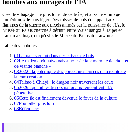
bombes aux mirages de l'IA
C'est le « bagage » le plus lourd de cette île, et aussi le « mirage
numérique » le plus léger. Des caisses de bois échappant aux
flammes de la guerre aux pixels animés par la puissance de l'IA, le
Musée du Palais cherche à définir, entre Waishuangxi à Taipei et
Taibao à Chiayi, ce qu'est « le Musée du Palais de Taïwan ».
Table des matières
01
Un palais errant dans des caisses de bois
02
Le malentendu taïwanais autour de la « marmite de chou et
de viande blanche »
03
2022 : la polémique des porcelaines brisées et la réalité de
la conservation
04
Taibao à Chiayi : le dragon noir traversant les eaux
05
2026 : quand les trésors nationaux rencontrent l'IA
générative
06
Cette île est finalement devenue le foyer de la culture
07
Pour aller plus loin
08
Références