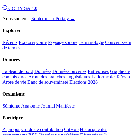
CC BY-SA 4.0
Nous soutenir:
Soutenir sur Portaly →
Explorer
Récents
Explorer
Carte
Paysage sonore
Terminologie
Convertisseur
de termes
Données
Tableau de bord
Données
Données ouvertes
Entreprises
Graphe de
connaissance
Arbre des branches linguistiques
La forme de Taïwan
Arbre de vie
Banc de souveraineté
Élections 2026
Organisme
Sémionte
Anatomie
Journal
Manifeste
Participer
À propos
Guide de contribution
GitHub
Historique des