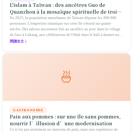
L'islam à Taïwan : des ancêtres Guo de
Quanzhou à la mosaïque spirituelle de trois
cent mille travailleurs migrants
En 2025, la population musulmane de Taïwan dépasse les 300 000
personnes. L'empreinte islamique sur cette île s'étend sur quatre
siècles. Des tabous ancestraux liés au sacrifice au porc dans le village
de Guo à Lukang, aux célébrations de l'iftah dans le hall à damier noir
et blanc de la gare de Taipei, Taïwan traverse une reconstruction
閱讀全文
spirituelle allant de « l'origine cachée » à « la patrie retrouvée au loin
».
🍜
GASTRONOMIE
Pain aux pommes : sur une île sans pommes,
nourrir l’illusion d’une modernisation
Ce n’est pas seulement un morceau de pain, mais une expérience de