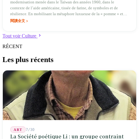
modernisation menée dans le Taïwan des années 1960, dans le
contexte de l’aide américaine, tissée de farine, de symboles et de
résilience. En mobilisant la métaphore luxueuse de la « pomme » et
une technique japonaise de déshydratation, le major à la retraite Liu
閱讀全文
Zheji transforma une ration militaire austère en mémoire nationale
transgénérationnelle, révélant comment la société taïwanaise d’après-
Tout voir Culture
guerre utilisa des substituts pour combler l’écart avec la réalité.
RÉCENT
Les plus récents
7/30
ART
La Société poétique Li : un groupe contraint