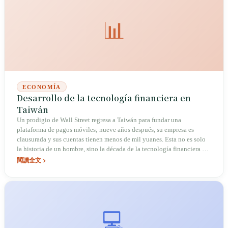
📊
ECONOMÍA
Desarrollo de la tecnología financiera en
Taiwán
Un prodigio de Wall Street regresa a Taiwán para fundar una
plataforma de pagos móviles; nueve años después, su empresa es
clausurada y sus cuentas tienen menos de mil yuanes. Esta no es solo
la historia de un hombre, sino la década de la tecnología financiera en
toda la isla, oscilando entre la 'apertura' y la 'pérdida de control'.
閱讀全文
💻