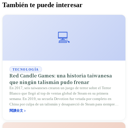
También te puede interesar
💻
TECNOLOGÍA
Red Candle Games: una historia taiwanesa
que ningún talismán pudo frenar
En 2017, seis taiwaneses crearon un juego de terror sobre el Terror
Blanco que llegó al top de ventas global de Steam en su primera
semana. En 2019, su secuela Devotion fue vetada por completo en
China por culpa de un talismán y desapareció de Steam para siempre.
En 2024 vendieron 800.000 copias del action-game daoísta-punk
閱讀全文
Nine Sols y ganaron el premio Sony al mejor indie. La historia de Red
Candle es la de los censurados que vuelven con su obra.