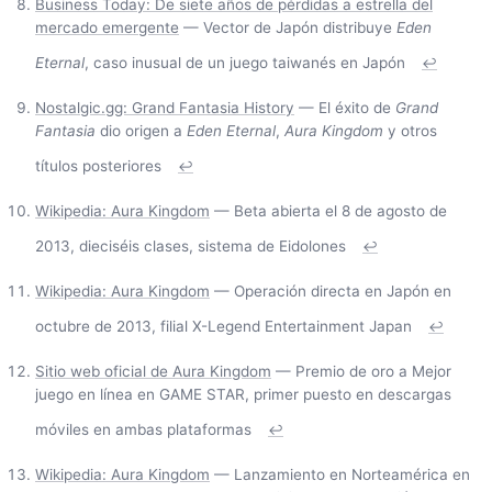
Business Today: De siete años de pérdidas a estrella del
mercado emergente
— Vector de Japón distribuye
Eden
Eternal
, caso inusual de un juego taiwanés en Japón
↩
Nostalgic.gg: Grand Fantasia History
— El éxito de
Grand
Fantasia
dio origen a
Eden Eternal
,
Aura Kingdom
y otros
títulos posteriores
↩
Wikipedia: Aura Kingdom
— Beta abierta el 8 de agosto de
2013, dieciséis clases, sistema de Eidolones
↩
Wikipedia: Aura Kingdom
— Operación directa en Japón en
octubre de 2013, filial X-Legend Entertainment Japan
↩
Sitio web oficial de Aura Kingdom
— Premio de oro a Mejor
juego en línea en GAME STAR, primer puesto en descargas
móviles en ambas plataformas
↩
Wikipedia: Aura Kingdom
— Lanzamiento en Norteamérica en