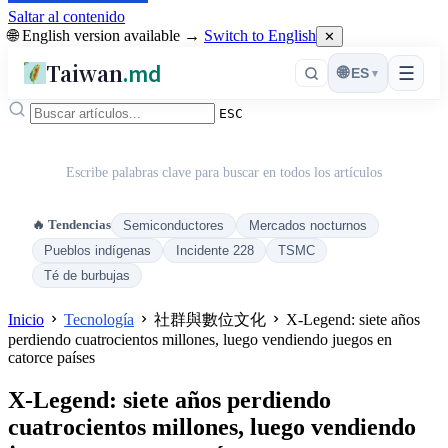
Saltar al contenido
🌐 English version available →
Switch to English
✕
Taiwan
.md
☰
🌐
ES
▾
ESC
Escribe palabras clave para buscar en todos los artículos
🔥 Tendencias
Semiconductores
Mercados nocturnos
Pueblos indígenas
Incidente 228
TSMC
Té de burbujas
Inicio
Tecnología
社群與數位文化
X-Legend: siete años
perdiendo cuatrocientos millones, luego vendiendo juegos en
catorce países
X-Legend: siete años perdiendo
cuatrocientos millones, luego vendiendo