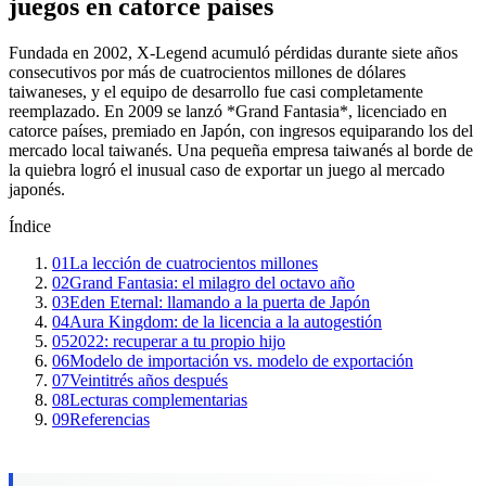
juegos en catorce países
Fundada en 2002, X-Legend acumuló pérdidas durante siete años
consecutivos por más de cuatrocientos millones de dólares
taiwaneses, y el equipo de desarrollo fue casi completamente
reemplazado. En 2009 se lanzó *Grand Fantasia*, licenciado en
catorce países, premiado en Japón, con ingresos equiparando los del
mercado local taiwanés. Una pequeña empresa taiwanés al borde de
la quiebra logró el inusual caso de exportar un juego al mercado
japonés.
Índice
01
La lección de cuatrocientos millones
02
Grand Fantasia: el milagro del octavo año
03
Eden Eternal: llamando a la puerta de Japón
04
Aura Kingdom: de la licencia a la autogestión
05
2022: recuperar a tu propio hijo
06
Modelo de importación vs. modelo de exportación
07
Veintitrés años después
08
Lecturas complementarias
09
Referencias