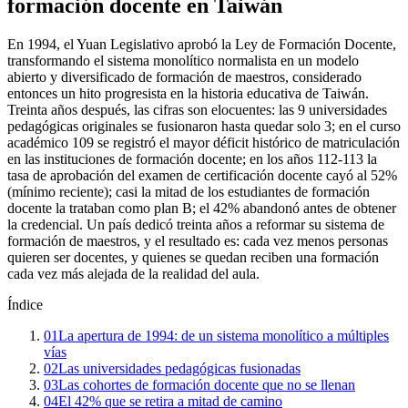
formación docente en Taiwán
En 1994, el Yuan Legislativo aprobó la Ley de Formación Docente,
transformando el sistema monolítico normalista en un modelo
abierto y diversificado de formación de maestros, considerado
entonces un hito progresista en la historia educativa de Taiwán.
Treinta años después, las cifras son elocuentes: las 9 universidades
pedagógicas originales se fusionaron hasta quedar solo 3; en el curso
académico 109 se registró el mayor déficit histórico de matriculación
en las instituciones de formación docente; en los años 112-113 la
tasa de aprobación del examen de certificación docente cayó al 52%
(mínimo reciente); casi la mitad de los estudiantes de formación
docente la trataban como plan B; el 42% abandonó antes de obtener
la credencial. Un país dedicó treinta años a reformar su sistema de
formación de maestros, y el resultado es: cada vez menos personas
quieren ser docentes, y quienes se quedan reciben una formación
cada vez más alejada de la realidad del aula.
Índice
01
La apertura de 1994: de un sistema monolítico a múltiples
vías
02
Las universidades pedagógicas fusionadas
03
Las cohortes de formación docente que no se llenan
04
El 42% que se retira a mitad de camino