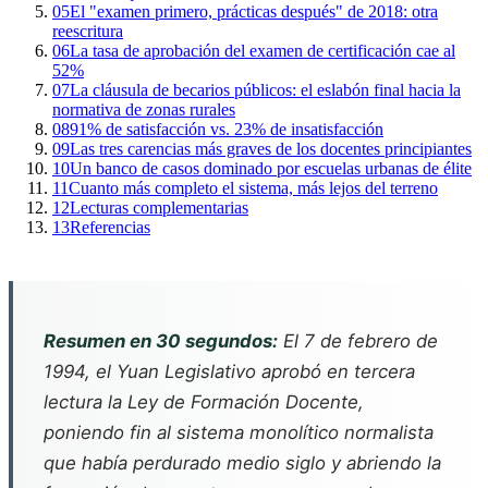
05
El "examen primero, prácticas después" de 2018: otra
reescritura
06
La tasa de aprobación del examen de certificación cae al
52%
07
La cláusula de becarios públicos: el eslabón final hacia la
normativa de zonas rurales
08
91% de satisfacción vs. 23% de insatisfacción
09
Las tres carencias más graves de los docentes principiantes
10
Un banco de casos dominado por escuelas urbanas de élite
11
Cuanto más completo el sistema, más lejos del terreno
12
Lecturas complementarias
13
Referencias
Resumen en 30 segundos:
El 7 de febrero de
1994, el Yuan Legislativo aprobó en tercera
lectura la Ley de Formación Docente,
poniendo fin al sistema monolítico normalista
que había perdurado medio siglo y abriendo la