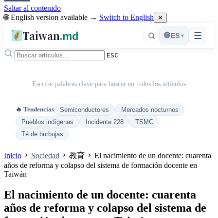
Saltar al contenido
🌐 English version available →
Switch to English
✕
Taiwan
.md
☰
🌐
ES
▾
ESC
Escribe palabras clave para buscar en todos los artículos
🔥 Tendencias
Semiconductores
Mercados nocturnos
Pueblos indígenas
Incidente 228
TSMC
Té de burbujas
Inicio
Sociedad
教育
El nacimiento de un docente: cuarenta
años de reforma y colapso del sistema de formación docente en
Taiwán
El nacimiento de un docente: cuarenta
años de reforma y colapso del sistema de