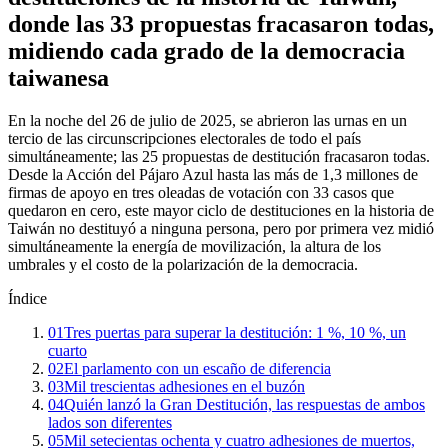
donde las 33 propuestas fracasaron todas,
midiendo cada grado de la democracia
taiwanesa
En la noche del 26 de julio de 2025, se abrieron las urnas en un
tercio de las circunscripciones electorales de todo el país
simultáneamente; las 25 propuestas de destitución fracasaron todas.
Desde la Acción del Pájaro Azul hasta las más de 1,3 millones de
firmas de apoyo en tres oleadas de votación con 33 casos que
quedaron en cero, este mayor ciclo de destituciones en la historia de
Taiwán no destituyó a ninguna persona, pero por primera vez midió
simultáneamente la energía de movilización, la altura de los
umbrales y el costo de la polarización de la democracia.
Índice
01
Tres puertas para superar la destitución: 1 %, 10 %, un
cuarto
02
El parlamento con un escaño de diferencia
03
Mil trescientas adhesiones en el buzón
04
Quién lanzó la Gran Destitución, las respuestas de ambos
lados son diferentes
05
Mil setecientas ochenta y cuatro adhesiones de muertos,