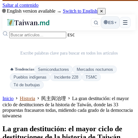
Saltar al contenido
🌐 English version available →
Switch to English
✕
Taiwan
.md
☰
🌐
ES
▾
ESC
Escribe palabras clave para buscar en todos los artículos
🔥 Tendencias
Semiconductores
Mercados nocturnos
Pueblos indígenas
Incidente 228
TSMC
Té de burbujas
Inicio
Historia
民主與治理
La gran destitución: el mayor
ciclo de destituciones de la historia de Taiwán, donde las 33
propuestas fracasaron todas, midiendo cada grado de la democracia
taiwanesa
La gran destitución: el mayor ciclo de
destituciones de la historia de Taiwán,