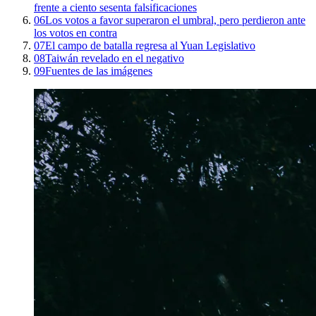
frente a ciento sesenta falsificaciones
06
Los votos a favor superaron el umbral, pero perdieron ante
los votos en contra
07
El campo de batalla regresa al Yuan Legislativo
08
Taiwán revelado en el negativo
09
Fuentes de las imágenes