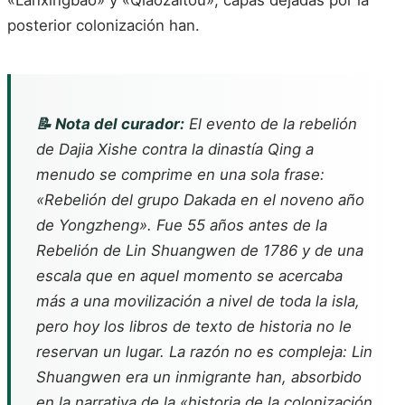
«Lanxingbao» y «Qiaozaitou», capas dejadas por la
posterior colonización han.
📝 Nota del curador:
El evento de la rebelión
de Dajia Xishe contra la dinastía Qing a
menudo se comprime en una sola frase:
«Rebelión del grupo Dakada en el noveno año
de Yongzheng». Fue 55 años antes de la
Rebelión de Lin Shuangwen de 1786 y de una
escala que en aquel momento se acercaba
más a una movilización a nivel de toda la isla,
pero hoy los libros de texto de historia no le
reservan un lugar. La razón no es compleja: Lin
Shuangwen era un inmigrante han, absorbido
en la narrativa de la «historia de la colonización