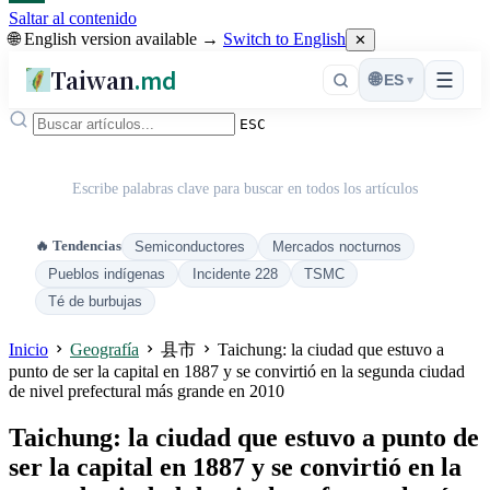
Saltar al contenido
🌐 English version available →
Switch to English
✕
Taiwan
.md
☰
🌐
ES
▾
ESC
Escribe palabras clave para buscar en todos los artículos
🔥 Tendencias
Semiconductores
Mercados nocturnos
Pueblos indígenas
Incidente 228
TSMC
Té de burbujas
Inicio
Geografía
县市
Taichung: la ciudad que estuvo a
punto de ser la capital en 1887 y se convirtió en la segunda ciudad
de nivel prefectural más grande en 2010
Taichung: la ciudad que estuvo a punto de
ser la capital en 1887 y se convirtió en la