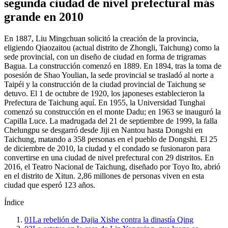
segunda ciudad de nivel prefectural más
grande en 2010
En 1887, Liu Mingchuan solicitó la creación de la provincia,
eligiendo Qiaozaitou (actual distrito de Zhongli, Taichung) como la
sede provincial, con un diseño de ciudad en forma de trigramas
Bagua. La construcción comenzó en 1889. En 1894, tras la toma de
posesión de Shao Youlian, la sede provincial se trasladó al norte a
Taipéi y la construcción de la ciudad provincial de Taichung se
detuvo. El 1 de octubre de 1920, los japoneses establecieron la
Prefectura de Taichung aquí. En 1955, la Universidad Tunghai
comenzó su construcción en el monte Dadu; en 1963 se inauguró la
Capilla Luce. La madrugada del 21 de septiembre de 1999, la falla
Chelungpu se desgarró desde Jiji en Nantou hasta Dongshi en
Taichung, matando a 358 personas en el pueblo de Dongshi. El 25
de diciembre de 2010, la ciudad y el condado se fusionaron para
convertirse en una ciudad de nivel prefectural con 29 distritos. En
2016, el Teatro Nacional de Taichung, diseñado por Toyo Ito, abrió
en el distrito de Xitun. 2,86 millones de personas viven en esta
ciudad que esperó 123 años.
Índice
01
La rebelión de Dajia Xishe contra la dinastía Qing