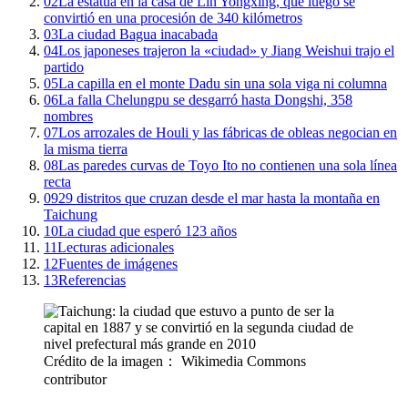
02
La estatua en la casa de Lin Yongxing, que luego se
convirtió en una procesión de 340 kilómetros
03
La ciudad Bagua inacabada
04
Los japoneses trajeron la «ciudad» y Jiang Weishui trajo el
partido
05
La capilla en el monte Dadu sin una sola viga ni columna
06
La falla Chelungpu se desgarró hasta Dongshi, 358
nombres
07
Los arrozales de Houli y las fábricas de obleas negocian en
la misma tierra
08
Las paredes curvas de Toyo Ito no contienen una sola línea
recta
09
29 distritos que cruzan desde el mar hasta la montaña en
Taichung
10
La ciudad que esperó 123 años
11
Lecturas adicionales
12
Fuentes de imágenes
13
Referencias
Crédito de la imagen： Wikimedia Commons
contributor