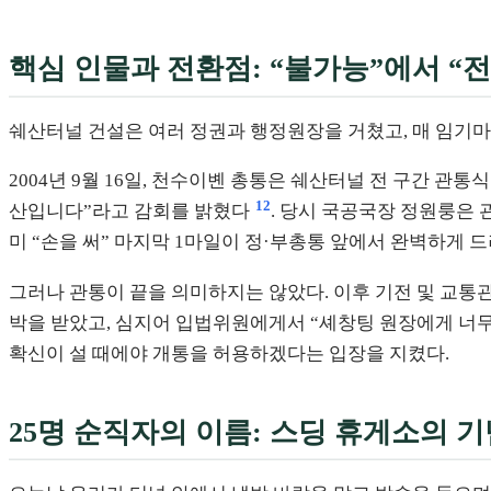
핵심 인물과 전환점: “불가능”에서 “
쉐산터널 건설은 여러 정권과 행정원장을 거쳤고, 매 임기마다
2004년 9월 16일, 천수이볜 총통은 쉐산터널 전 구간 
12
산입니다”라고 감회를 밝혔다
. 당시 국공국장 정원룽은 
미 “손을 써” 마지막 1마일이 정·부총통 앞에서 완벽하게
그러나 관통이 끝을 의미하지는 않았다. 이후 기전 및 교통관
박을 받았고, 심지어 입법위원에게서 “셰창팅 원장에게 너
확신이 설 때에야 개통을 허용하겠다는 입장을 지켰다.
25명 순직자의 이름: 스딩 휴게소의 