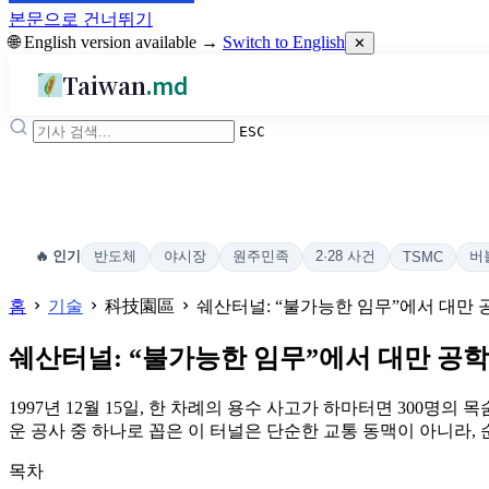
본문으로 건너뛰기
🌐 English version available →
Switch to English
✕
Taiwan
.md
ESC
반도체
야시장
원주민족
2·28 사건
버
🔥 인기
TSMC
홈
기술
科技園區
쉐산터널: “불가능한 임무”에서 대만
쉐산터널: “불가능한 임무”에서 대만 공
1997년 12월 15일, 한 차례의 용수 사고가 하마터면 300
운 공사 중 하나로 꼽은 이 터널은 단순한 교통 동맥이 아니라,
목차