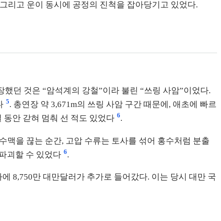
지, 그리고 운이 동시에 공정의 진척을 잡아당기고 있었다.
장했던 것은 “암석계의 강철”이라 불린 “쓰링 사암”이었다.
5
다
. 총연장 약 3,671m의 쓰링 사암 구간 때문에, 애초에 빠르
6
일 동안 갇혀 멈춰 선 적도 있었다
.
 수맥을 끊는 순간, 고압 수류는 토사를 섞어 홍수처럼 분출
6
 파괴할 수 있었다
.
 8,750만 대만달러가 추가로 들어갔다. 이는 당시 대만 국