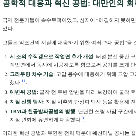
공학적 대응과 혁신 공법: 대만인의 
국제 전문가들이 속수무책이었고, 심지어 “해결하지 못하면
었다.
그들은 악조건의 지질에 대응하기 위한 여러 “5대 공법”을
세 조의 수직갱으로 작업면 추가 개설
: 터널 본선 중간 
작업면에서 동시에 시공하도록 함으로써 공기를 크게 
그라우팅 차수 기술
: 고압 용수에 대응하기 위해 고압
11
했다
.
예변위 공법
: 굴착 전 주변 암반을 미리 보강하여 굴착 
지질 선행 탐사
: 지질 시추와 탄성파 탐사 등을 활용해 
TBM과 천공발파공법의 병행
: 단단한 쓰링 사암 구간
3
지질 변화에 유연하게 대응했다
.
이러한 혁신 공법과 유연한 전략 덕분에 쉐산터널 공사는 끝