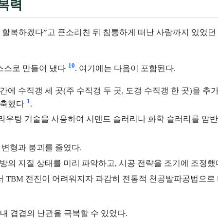
회복력
 할복하겠다”고 큰소리친 뒤 침통하게 떠난 사람까지 있었
10
 스스로 만들어 냈다
. 여기에는 다음이 포함된다.
구간에 수직갱 세 곳(주 수직갱 두 곳, 도갱 수직갱 한 곳)을
1
단축했다
.
 그라우팅 기술을 사용하여 시멘트 슬러리나 화학 슬러리를 암
후 변형과 붕괴를 줄였다.
전방의 지질 상태를 미리 파악하고, 시공 전략을 조기에 조정했
에서 TBM 전진이 어려워지자 과감히 전통적 천공발파공법으로
내 겹겹의 난관을 극복할 수 있었다.