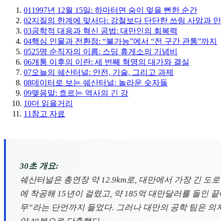
01
1997년 12월 15일: 하마터면 숨이 멎을 뻔한 순간
02
지질의 한계에 맞서다: 강철보다 단단한 쓰링 사암과 
03
공학적 대응과 혁신 공법: 대만인의 회복력
04
핵심 인물과 전환점: “불가능”에서 “전 구간 관통”까지
05
25명 순직자의 이름: 스딩 휴게소의 기념비
06
개통 이후의 이란: 세 번째 혁명의 대가와 결실
07
오늘의 쉐산터널: 안전, 기술, 그리고 과제
08
데이터로 보는 쉐산터널: 놀라운 숫자들
09
맺음말: 흐르는 역사의 긴 강
10
더 읽을거리
11
참고 자료
30초 개요:
쉐산터널은 총연장 약 12.9km로, 대만에서 가장 긴 
에 착공해 15년이 걸렸고, 약 185억 대만달러를 들인
무”라는 단언까지 들었다. 그러나 대만의 공학 팀은 의