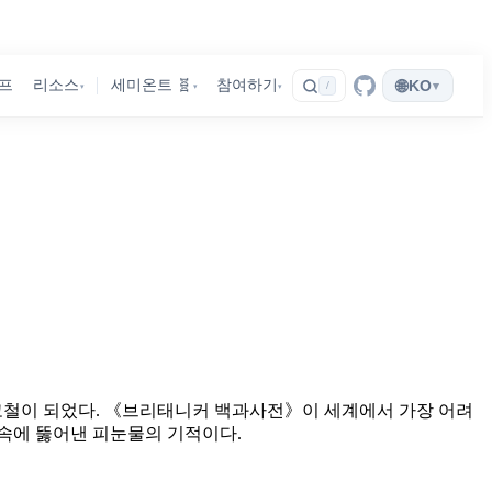
🌐
프
리소스
세미온트 🧬
참여하기
KO
▾
/
▾
▾
▾
M은 고철이 되었다. 《브리태니커 백과사전》이 세계에서 가장 어려
 속에 뚫어낸 피눈물의 기적이다.