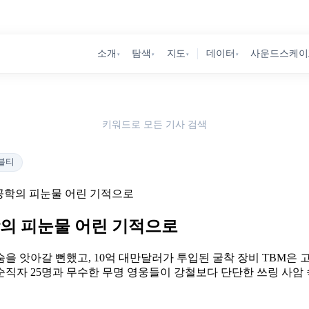
소개
탐색
지도
데이터
사운드스케이
▾
▾
▾
▾
키워드로 모든 기사 검색
블티
 공학의 피눈물 어린 기적으로
학의 피눈물 어린 기적으로
명의 목숨을 앗아갈 뻔했고, 10억 대만달러가 투입된 굴착 장비 TB
 순직자 25명과 무수한 무명 영웅들이 강철보다 단단한 쓰링 사암