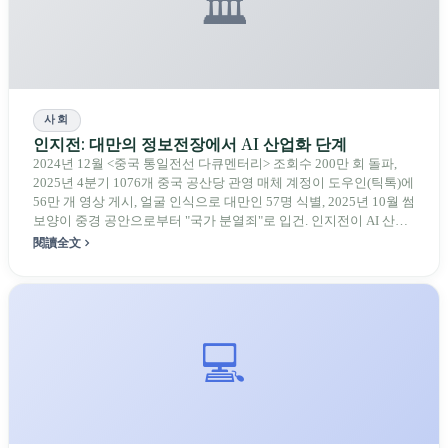
🏛️
사회
인지전: 대만의 정보전장에서 AI 산업화 단계
2024년 12월 <중국 통일전선 다큐멘터리> 조회수 200만 회 돌파,
2025년 4분기 1076개 중국 공산당 관영 매체 계정이 도우인(틱톡)에
56만 개 영상 게시, 얼굴 인식으로 대만인 57명 식별, 2025년 10월 썸
보양이 중경 공안으로부터 "국가 분열죄"로 입건. 인지전이 AI 산업
화와 "대만으로 대만을 비판"의 새로운 단계에 진입했으나, "인지
閱讀全文
전"이라는 용어 자체도 대만 내부에서 남용되는 긴장감에 직면해 있
다.
💻