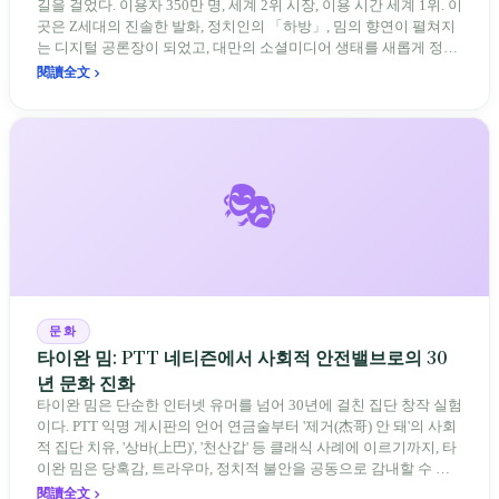
길을 걸었다. 이용자 350만 명, 세계 2위 시장, 이용 시간 세계 1위. 이
곳은 Z세대의 진솔한 발화, 정치인의 「하방」, 밈의 향연이 펼쳐지
는 디지털 공론장이 되었고, 대만의 소셜미디어 생태를 새롭게 정의
하고 있다.
閱讀全文
🎭
문화
타이완 밈: PTT 네티즌에서 사회적 안전밸브로의 30
년 문화 진화
타이완 밈은 단순한 인터넷 유머를 넘어 30년에 걸친 집단 창작 실험
이다. PTT 익명 게시판의 언어 연금술부터 '제거(杰哥) 안 돼'의 사회
적 집단 치유, '상바(上巴)', '천산갑' 등 클래식 사례에 이르기까지, 타
이완 밈은 당혹감, 트라우마, 정치적 불안을 공동으로 감내할 수 있
는 문화적 기호로 전환하는 독특한 '사회적 안전밸브' 메커니즘을 구
閱讀全文