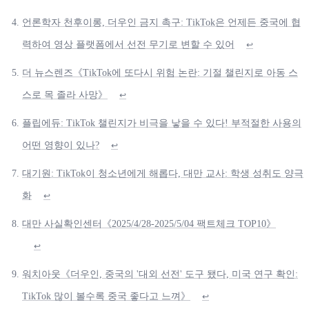
언론학자 천후이롱, 더우인 금지 촉구: TikTok은 언제든 중국에 협
력하여 영상 플랫폼에서 선전 무기로 변할 수 있어
↩
더 뉴스렌즈《TikTok에 또다시 위험 논란: 기절 챌린지로 아동 스
스로 목 졸라 사망》
↩
플립에듀: TikTok 챌린지가 비극을 낳을 수 있다! 부적절한 사용의
어떤 영향이 있나?
↩
대기원: TikTok이 청소년에게 해롭다, 대만 교사: 학생 성취도 양극
화
↩
대만 사실확인센터《2025/4/28-2025/5/04 팩트체크 TOP10》
↩
워치아웃《더우인, 중국의 '대외 선전' 도구 됐다, 미국 연구 확인:
TikTok 많이 볼수록 중국 좋다고 느껴》
↩