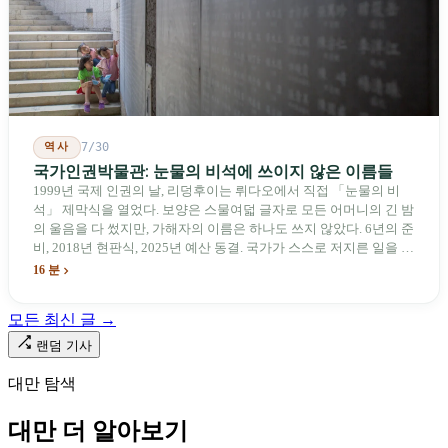
비행기를 만들어 온 한 회사가 오하이오주에 두 번째 공장을 건설할
계획을 세우고 있다.
역사
7/30
국가인권박물관: 눈물의 비석에 쓰이지 않은 이름들
1999년 국제 인권의 날, 리덩후이는 뤼다오에서 직접 「눈물의 비
석」 제막식을 열었다. 보양은 스물여덟 글자로 모든 어머니의 긴 밤
의 울음을 다 썼지만, 가해자의 이름은 하나도 쓰지 않았다. 6년의 준
비, 2018년 현판식, 2025년 예산 동결. 국가가 스스로 저지른 일을 기
념하기 위해 스스로 세운 박물관. 계엄 해제 39년 동안 사법 재판을
16 분
받은 가해자는 단 한 명도 없다.
모든 최신 글 →
랜덤 기사
대만 탐색
대만 더 알아보기