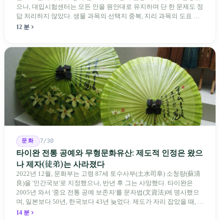
으나, 대입시험센터는 모든 안을 원안대로 유지하며 단 한 문제도 정
답 처리하지 않았다. 생물 과목의 선택지 중복, 지리 과목의 도표 오
류 등에 대해 당국은 "답안 작성에 영향이 없다"라고만 답했다. 국회
12 분
의원과 학부모, 시민 연서명단이 요구하는 것은 단순하다. 결론뿐 아
니라 검증 가능한 근거를 제시하라는 것이다.
문화
7/30
타이완 전통 공예와 무형문화유산: 제도적 인정은 왔으
나 제자(徒弟)는 사라졌다
2022년 12월, 문화부는 고령 87세 토수사부(土水司阜) 소청량(蘇清
良)을 '인간국보'로 지정했으나, 반년 후 그는 사망했다. 타이완은
2005년 와서 '중요 전통 공예 보존자'를 문자법(文資法)에 명시했으
며, 일본보다 50년, 한국보다 43년 늦었다. 제도가 자리 잡았을 때, 제
자 제도는 이미 1970-80년대 산업화 과정에서 붕괴되었다. 600여 명
14 분