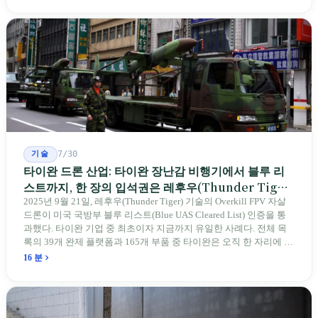
전통 장사 중 50세 미만은 '소수'에 불과하다. 명단은 길어지지만, 가
르칠 수 있는 사람은 줄어든다.
기술
7/30
타이완 드론 산업: 타이완 장난감 비행기에서 블루 리
스트까지, 한 장의 입석권은 레후우(Thunder Tiger)
에게
2025년 9월 21일, 레후우(Thunder Tiger) 기술의 Overkill FPV 자살
드론이 미국 국방부 블루 리스트(Blue UAS Cleared List) 인증을 통
과했다. 타이완 기업 중 최초이자 지금까지 유일한 사례다. 전체 목
록의 39개 완제 플랫폼과 165개 부품 중 타이완은 오직 한 자리에 불
과하다. 2026년 4월, 미국 양당 소속 상원의원 4명이 《타이완을 위
16 분
한 푸른 하늘법(Blue Skies for Taiwan Act)》을 공동 발의해 타이완
기업용 고속 통로 설치를 요구했다. 이 법안 자체의 존재가 한 가지
를 드러낸다: 타이완의 진입이 너무 느려 미국 스스로가 입법을 통해
장벽을 낮춰야 한다는 점이다. 타이완에서 46년간 원격 조종 장난감