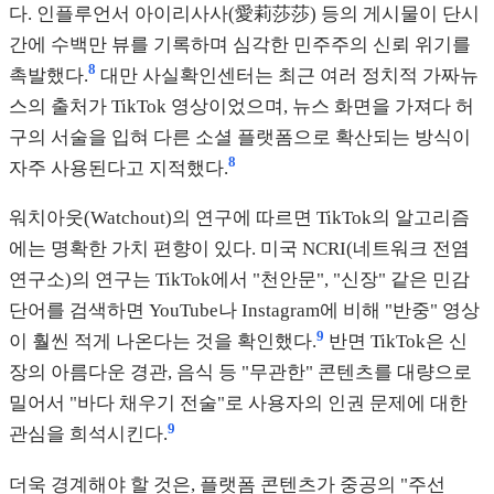
다. 인플루언서 아이리사사(愛莉莎莎) 등의 게시물이 단시
간에 수백만 뷰를 기록하며 심각한 민주주의 신뢰 위기를
8
촉발했다.
대만 사실확인센터는 최근 여러 정치적 가짜뉴
스의 출처가 TikTok 영상이었으며, 뉴스 화면을 가져다 허
구의 서술을 입혀 다른 소셜 플랫폼으로 확산되는 방식이
8
자주 사용된다고 지적했다.
워치아웃(Watchout)의 연구에 따르면 TikTok의 알고리즘
에는 명확한 가치 편향이 있다. 미국 NCRI(네트워크 전염
연구소)의 연구는 TikTok에서 "천안문", "신장" 같은 민감
단어를 검색하면 YouTube나 Instagram에 비해 "반중" 영상
9
이 훨씬 적게 나온다는 것을 확인했다.
반면 TikTok은 신
장의 아름다운 경관, 음식 등 "무관한" 콘텐츠를 대량으로
밀어서 "바다 채우기 전술"로 사용자의 인권 문제에 대한
9
관심을 희석시킨다.
더욱 경계해야 할 것은, 플랫폼 콘텐츠가 중공의 "주선