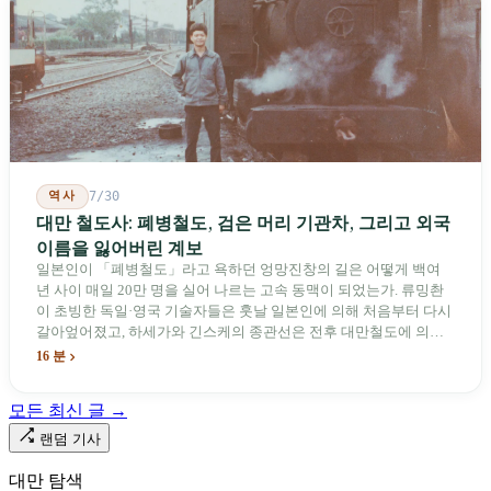
역사
7/30
대만 철도사: 폐병철도, 검은 머리 기관차, 그리고 외국
이름을 잃어버린 계보
일본인이 「폐병철도」라고 욕하던 엉망진창의 길은 어떻게 백여
년 사이 매일 20만 명을 실어 나르는 고속 동맥이 되었는가. 류밍촨
이 초빙한 독일·영국 기술자들은 훗날 일본인에 의해 처음부터 다시
갈아엎어졌고, 하세가와 긴스케의 종관선은 전후 대만철도에 의해
이름과 번호가 바뀌었다. 세대마다 앞선 세대의 기록을 주석으로 밀
16 분
어냈다. 외국 이름들은 줄곧 벗겨져 나갔고, 남은 것은 대만어의
「오타우아」「화차아」, 쥐광·쯔창·푸싱이라는 정치 구호뿐이었
모든 최신 글 →
다. 마침내 푸유마·타로코 세대에 이르러서야 원주민 지명이 다시 철
로 위에 깔렸다.
랜덤 기사
대만 탐색