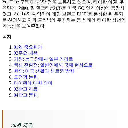
YouTube 구독자 143만 명을 보유하고 있으며, 타이완 여권, 우
육면(牛肉麵), 펄 밀크티(珍奶)를 미국 GQ 인기 영상에 등장시
켰고, Adidas와 계약하여 개인 브랜드 RUEI를 론칭한 뒤 은퇴
를 선언하고 치과 클리닉에 투자하는 등 세계에 타이완 청년의
가능성을 보여주었다.
목차
01
왜 중요한가
02
주요 내용
기원: 농구장에서 일본 거리로
핵심 전환점: 일반인에서 국제 현상으로
현재: 미국 생활과 새로운 방향
도전과 논란
타이완에 대한 의미
03
참고 자료
04
참고 문헌
30초 개요: