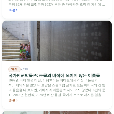
록의 39개 완제 플랫폼과 165개 부품 중 타이완은 오직 한 자리에 불
과하다. 2026년 4월, 미국 양당 소속 상원의원 4명이 《타이완을 위
16 분
한 푸른 하늘법(Blue Skies for Taiwan Act)》을 공동 발의해 타이완
기업용 고속 통로 설치를 요구했다. 이 법안 자체의 존재가 한 가지
를 드러낸다: 타이완의 진입이 너무 느려 미국 스스로가 입법을 통해
장벽을 낮춰야 한다는 점이다. 타이완에서 46년간 원격 조종 장난감
비행기를 만들어 온 한 회사가 오하이오주에 두 번째 공장을 건설할
계획을 세우고 있다.
역사
7/30
국가인권박물관: 눈물의 비석에 쓰이지 않은 이름들
1999년 국제 인권의 날, 리덩후이는 뤼다오에서 직접 「눈물의 비
석」 제막식을 열었다. 보양은 스물여덟 글자로 모든 어머니의 긴 밤
의 울음을 다 썼지만, 가해자의 이름은 하나도 쓰지 않았다. 6년의 준
비, 2018년 현판식, 2025년 예산 동결. 국가가 스스로 저지른 일을 기
념하기 위해 스스로 세운 박물관. 계엄 해제 39년 동안 사법 재판을
16 분
받은 가해자는 단 한 명도 없다.