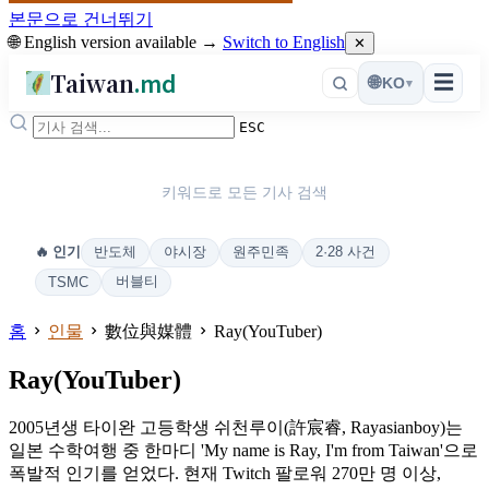
본문으로 건너뛰기
🌐 English version available →
Switch to English
✕
Taiwan
.md
☰
🌐
KO
▾
ESC
키워드로 모든 기사 검색
반도체
야시장
원주민족
2·28 사건
🔥 인기
버블티
TSMC
홈
인물
數位與媒體
Ray(YouTuber)
Ray(YouTuber)
2005년생 타이완 고등학생 쉬천루이(許宸睿, Rayasianboy)는
일본 수학여행 중 한마디 'My name is Ray, I'm from Taiwan'으로
폭발적 인기를 얻었다. 현재 Twitch 팔로워 270만 명 이상,