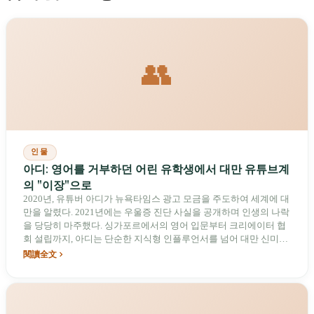
👥
인물
아디: 영어를 거부하던 어린 유학생에서 대만 유튜브계
의 "이장"으로
2020년, 유튜버 아디가 뉴욕타임스 광고 모금을 주도하여 세계에 대
만을 알렸다. 2021년에는 우울증 진단 사실을 공개하며 인생의 나락
을 당당히 마주했다. 싱가포르에서의 영어 입문부터 크리에이터 협
회 설립까지, 아디는 단순한 지식형 인플루언서를 넘어 대만 신미디
어 생태계의 선구자로 자리매김했다.
閱讀全文