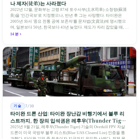
나 제자(徒弟)는 사라졌다
2022년 12월, 문화부는 고령 87세 토수사부(土水司阜) 소청량(蘇清
良)을 '인간국보'로 지정했으나, 반년 후 그는 사망했다. 타이완은
2005년 와서 '중요 전통 공예 보존자'를 문자법(文資法)에 명시했으
며, 일본보다 50년, 한국보다 43년 늦었다. 제도가 자리 잡았을 때, 제
자 제도는 이미 1970-80년대 산업화 과정에서 붕괴되었다. 600여 명
14 분
전통 장사 중 50세 미만은 '소수'에 불과하다. 명단은 길어지지만, 가
르칠 수 있는 사람은 줄어든다.
기술
7/30
타이완 드론 산업: 타이완 장난감 비행기에서 블루 리
스트까지, 한 장의 입석권은 레후우(Thunder Tiger)
에게
2025년 9월 21일, 레후우(Thunder Tiger) 기술의 Overkill FPV 자살
드론이 미국 국방부 블루 리스트(Blue UAS Cleared List) 인증을 통
과했다. 타이완 기업 중 최초이자 지금까지 유일한 사례다. 전체 목