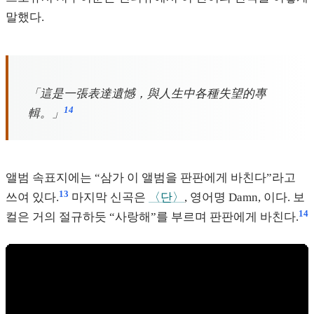
말했다.
「這是一張表達遺憾，與人生中各種失望的專
14
輯。」
앨범 속표지에는 “삼가 이 앨범을 판판에게 바친다”라고
13
쓰여 있다.
마지막 신곡은
〈단〉
, 영어명 Damn, 이다. 보
14
컬은 거의 절규하듯 “사랑해”를 부르며 판판에게 바친다.