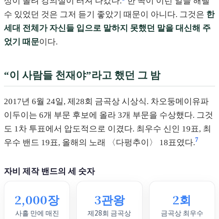
상이 몰려 강의실이 터져 나갔다.
한 곡이 이런 일을 해낼
수 있었던 것은 그저 듣기 좋았기 때문이 아니다. 그것은
한
세대 전체가 자신들 입으로 말하지 못했던 말을 대신해 주
었기 때문
이다.
“이 사람들 천재야”라고 했던 그 밤
2017년 6월 24일, 제28회 금곡상 시상식. 차오둥메이유파
이두이는 6개 부문 후보에 올라 3개 부문을 수상했다. 그것
도 1차 투표에서 압도적으로 이겼다. 최우수 신인 19표, 최
7
우수 밴드 19표, 올해의 노래 〈다펑추이〉 18표였다.
자비 제작 밴드의 세 숫자
2,000장
3관왕
2회
사흘 만에 매진
제28회 금곡상
금곡상 최우수