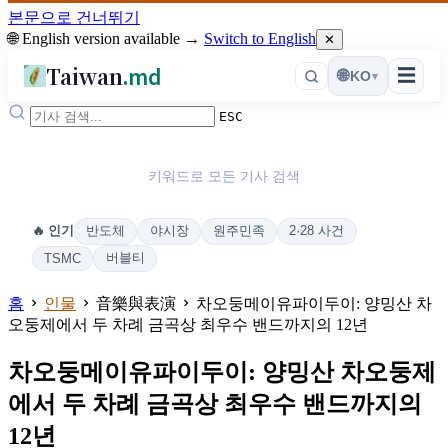
본문으로 건너뛰기
🌐 English version available →
Switch to English
✕
Taiwan
.md
☰
🌐
KO
▾
ESC
키워드로 모든 기사 검색
반도체
야시장
원주민족
2·28 사건
🔥 인기
버블티
TSMC
홈
인물
音樂與表演
차오둥메이유파이두이: 양밍산 차
오둥제에서 두 차례 금곡상 최우수 밴드까지의 12년
차오둥메이유파이두이: 양밍산 차오둥제
에서 두 차례 금곡상 최우수 밴드까지의
12년