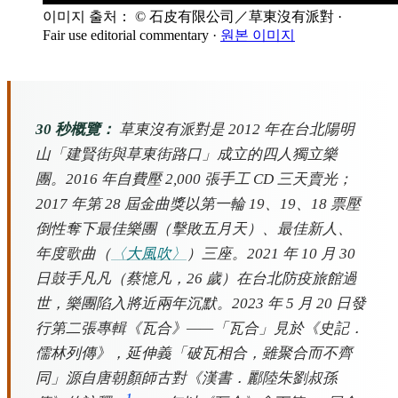
이미지 출처： © 石皮有限公司／草東沒有派對
·
Fair use editorial commentary
·
원본 이미지
30 秒概覽：
草東沒有派對是 2012 年在台北陽明
山「建賢街與草東街路口」成立的四人獨立樂
團。2016 年自費壓 2,000 張手工 CD 三天賣光；
2017 年第 28 屆金曲獎以第一輪 19、19、18 票壓
倒性奪下最佳樂團（擊敗五月天）、最佳新人、
年度歌曲（
〈大風吹〉
）三座。2021 年 10 月 30
日鼓手凡凡（蔡憶凡，26 歲）在台北防疫旅館過
世，樂團陷入將近兩年沉默。2023 年 5 月 20 日發
行第二張專輯《瓦合》——「瓦合」見於《史記．
儒林列傳》，延伸義「破瓦相合，雖聚合而不齊
同」源自唐朝顏師古對《漢書．酈陸朱劉叔孫