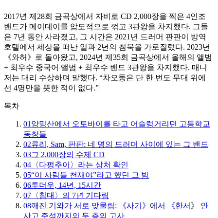
2017년 제28회 금곡상에서 자비로 CD 2,000장을 찍은 4인조
밴드가 메이데이를 압도적으로 꺾고 3관왕을 차지했다. 그들
은 7년 동안 사라졌고, 그 시간은 2021년 드러머 판판이 방역
호텔에서 세상을 떠난 일과 2년의 침묵을 가로질렀다. 2023년
《와허》로 돌아왔고, 2024년 제35회 금곡상에서 올해의 앨범
+ 최우수 중국어 앨범 + 최우수 밴드 3관왕을 차지했다. 매니
저는 대리 수상하며 말했다. “차오둥은 단 한 번도 무대 위에
선 4명만을 뜻한 적이 없다.”
목차
01
양밍산에서 오토바이를 타고 어슬렁거리던 고등학교
동창들
02
류리, Sam, 판판: 네 명의 드러머 사이에 있는 그 밴드
03
그 2,000장의 수제 CD
04
〈다펑추이〉라는 상처 확인
05
“이 사람들 천재야”라고 했던 그 밤
06
투더우, 14년, 15시간
07
〈침대〉의 7년 기다림
08
깨진 기와가 서로 맞물림: 《사기》에서 《한서》 안
사고 주석까지의 두 층의 고사