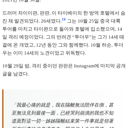
드러머 차이이판, 판판, 이 타이베이의 한 방역 호텔에서 숨
10
진 채 발견되었다. 26세였다.
그는 10월 25일 중국 대륙
투어를 마치고 타이완으로 돌아와 호텔에 입소했으며, 14
일 격리 예정이었다. 그의 반려견 “투더우”는 그가 14세 때
곁에 온 개였고, 12년 동안 그와 함께했다. 10월 하순, 투더
우는 이미 14세의 노견이었고 위독했다.
10월 29일 밤, 격리 중이던 판판은 Instagram에 마지막 공개
글을 남겼다.
「我最心痛的就是，我在隔離無法陪伴在側，甚
至無法見到最後一面，已經哭到崩潰的我也不知
道面對這一切⋯姊姊隔離結束第一件事就是領著