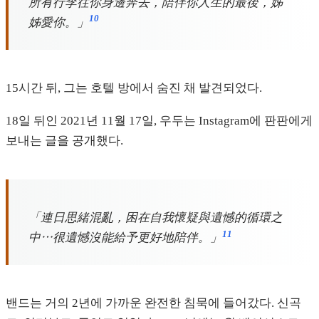
所有行李往你身邊奔去，陪伴你人生的最後，姊
10
姊愛你。」
15시간 뒤, 그는 호텔 방에서 숨진 채 발견되었다.
18일 뒤인 2021년 11월 17일, 우두는 Instagram에 판판에게
보내는 글을 공개했다.
「連日思緒混亂，困在自我懷疑與遺憾的循環之
11
中⋯很遺憾沒能給予更好地陪伴。」
밴드는 거의 2년에 가까운 완전한 침묵에 들어갔다. 신곡