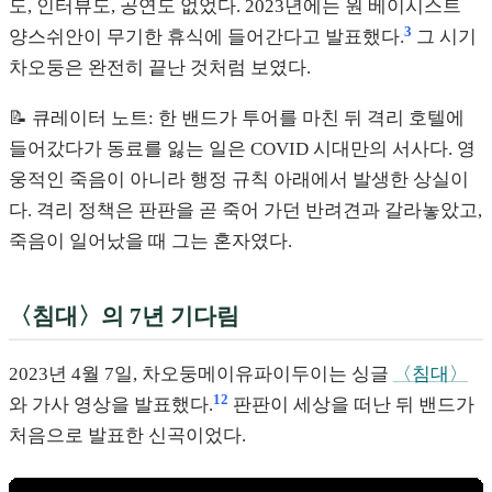
도, 인터뷰도, 공연도 없었다. 2023년에는 원 베이시스트
3
양스쉬안이 무기한 휴식에 들어간다고 발표했다.
그 시기
차오둥은 완전히 끝난 것처럼 보였다.
📝 큐레이터 노트: 한 밴드가 투어를 마친 뒤 격리 호텔에
들어갔다가 동료를 잃는 일은 COVID 시대만의 서사다. 영
웅적인 죽음이 아니라 행정 규칙 아래에서 발생한 상실이
다. 격리 정책은 판판을 곧 죽어 가던 반려견과 갈라놓았고,
죽음이 일어났을 때 그는 혼자였다.
〈침대〉의 7년 기다림
2023년 4월 7일, 차오둥메이유파이두이는 싱글
〈침대〉
12
와 가사 영상을 발표했다.
판판이 세상을 떠난 뒤 밴드가
처음으로 발표한 신곡이었다.