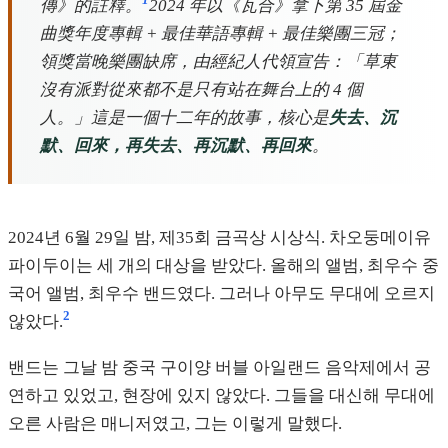
1
傳》的註釋。
2024 年以《瓦合》拿下第 35 屆金
曲獎年度專輯 + 最佳華語專輯 + 最佳樂團三冠；
領獎當晚樂團缺席，由經紀人代領宣告：「草東
沒有派對從來都不是只有站在舞台上的 4 個
人。」這是一個十二年的故事，核心是
失去、沉
默、回來，再失去、再沉默、再回來
。
2024년 6월 29일 밤, 제35회 금곡상 시상식. 차오둥메이유
파이두이는 세 개의 대상을 받았다. 올해의 앨범, 최우수 중
국어 앨범, 최우수 밴드였다. 그러나 아무도 무대에 오르지
2
않았다.
밴드는 그날 밤 중국 구이양 버블 아일랜드 음악제에서 공
연하고 있었고, 현장에 있지 않았다. 그들을 대신해 무대에
오른 사람은 매니저였고, 그는 이렇게 말했다.