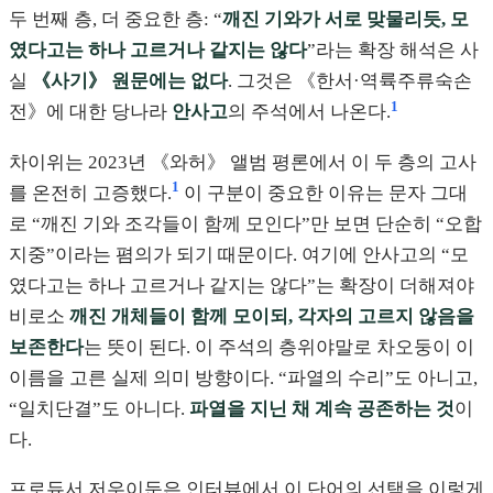
두 번째 층, 더 중요한 층: “
깨진 기와가 서로 맞물리듯, 모
였다고는 하나 고르거나 같지는 않다
”라는 확장 해석은 사
실
《사기》 원문에는 없다
. 그것은 《한서·역륙주류숙손
1
전》에 대한 당나라
안사고
의 주석에서 나온다.
차이위는 2023년 《와허》 앨범 평론에서 이 두 층의 고사
1
를 온전히 고증했다.
이 구분이 중요한 이유는 문자 그대
로 “깨진 기와 조각들이 함께 모인다”만 보면 단순히 “오합
지중”이라는 폄의가 되기 때문이다. 여기에 안사고의 “모
였다고는 하나 고르거나 같지는 않다”는 확장이 더해져야
비로소
깨진 개체들이 함께 모이되, 각자의 고르지 않음을
보존한다
는 뜻이 된다. 이 주석의 층위야말로 차오둥이 이
이름을 고른 실제 의미 방향이다. “파열의 수리”도 아니고,
“일치단결”도 아니다.
파열을 지닌 채 계속 공존하는 것
이
다.
프로듀서 저우이둔은 인터뷰에서 이 단어의 선택을 이렇게