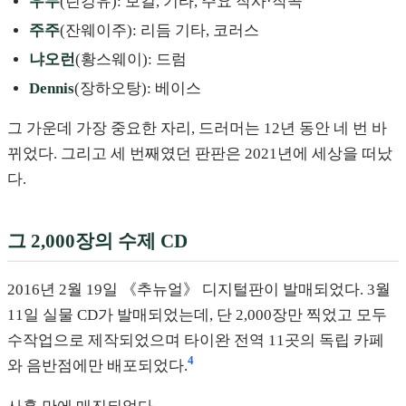
우두
(린겅유): 보컬, 기타, 주요 작사·작곡
주주
(잔웨이주): 리듬 기타, 코러스
냐오런
(황스웨이): 드럼
Dennis
(장하오탕): 베이스
그 가운데 가장 중요한 자리, 드러머는 12년 동안 네 번 바
뀌었다. 그리고 세 번째였던 판판은 2021년에 세상을 떠났
다.
그 2,000장의 수제 CD
2016년 2월 19일 《추뉴얼》 디지털판이 발매되었다. 3월
11일 실물 CD가 발매되었는데, 단 2,000장만 찍었고 모두
수작업으로 제작되었으며 타이완 전역 11곳의 독립 카페
4
와 음반점에만 배포되었다.