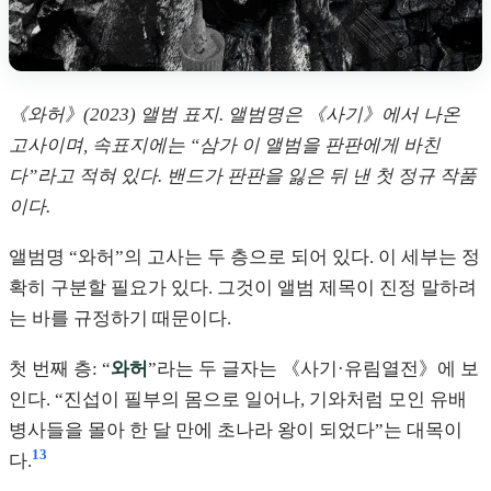
《와허》(2023) 앨범 표지. 앨범명은 《사기》에서 나온
고사이며, 속표지에는 “삼가 이 앨범을 판판에게 바친
다”라고 적혀 있다. 밴드가 판판을 잃은 뒤 낸 첫 정규 작품
이다.
앨범명 “와허”의 고사는 두 층으로 되어 있다. 이 세부는 정
확히 구분할 필요가 있다. 그것이 앨범 제목이 진정 말하려
는 바를 규정하기 때문이다.
첫 번째 층: “
와허
”라는 두 글자는 《사기·유림열전》에 보
인다. “진섭이 필부의 몸으로 일어나, 기와처럼 모인 유배
병사들을 몰아 한 달 만에 초나라 왕이 되었다”는 대목이
13
다.