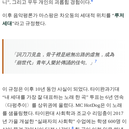
6
니”, 그리고 우두 개인의 괴롭힘 경험이다.
이후 음악평론가 마스팡은 차오둥의 세대적 위치를 “
루저
세대
”라고 규정했다.
「詞刀刀見血，骨子裡是絕無出路的虛無，成為
7
『崩世代』青年人樂於傳誦的佳句。」
이 규정은 이후 10년 동안 사실이 되었다. 타이완과기대
“내 세대를 가장 잘 대표하는 노래 한 곡” 투표는 6년 연속
〈다펑추이〉를 상위권에 올렸다. MC HotDog은 이 노래
를 샘플링했다. 타이완대 사회학과 조교수 리밍충이 2017
년 가을 개설한 “실패자의 사회학” 수업에는 학생 600명 이
8