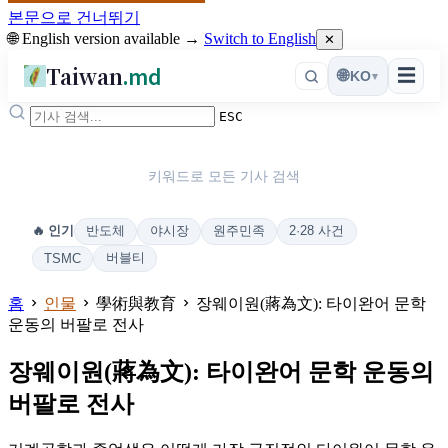
본문으로 건너뛰기
🌐 English version available →
Switch to English
✕
Taiwan
.md
☰
🌐
KO
▾
ESC
키워드로 모든 기사 검색
반도체
야시장
원주민족
2·28 사건
🔥 인기
버블티
TSMC
홈
인물
學術與教育
장웨이원(蔣為文): 타이완어 문학
운동의 버팔로 전사
장웨이원(蔣為文): 타이완어 문학 운동의
버팔로 전사