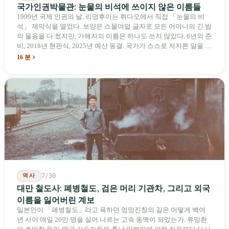
국가인권박물관: 눈물의 비석에 쓰이지 않은 이름들
1999년 국제 인권의 날, 리덩후이는 뤼다오에서 직접 「눈물의 비
석」 제막식을 열었다. 보양은 스물여덟 글자로 모든 어머니의 긴 밤
의 울음을 다 썼지만, 가해자의 이름은 하나도 쓰지 않았다. 6년의 준
비, 2018년 현판식, 2025년 예산 동결. 국가가 스스로 저지른 일을 기
념하기 위해 스스로 세운 박물관. 계엄 해제 39년 동안 사법 재판을
16 분
받은 가해자는 단 한 명도 없다.
역사
7/30
대만 철도사: 폐병철도, 검은 머리 기관차, 그리고 외국
이름을 잃어버린 계보
일본인이 「폐병철도」라고 욕하던 엉망진창의 길은 어떻게 백여
년 사이 매일 20만 명을 실어 나르는 고속 동맥이 되었는가. 류밍촨