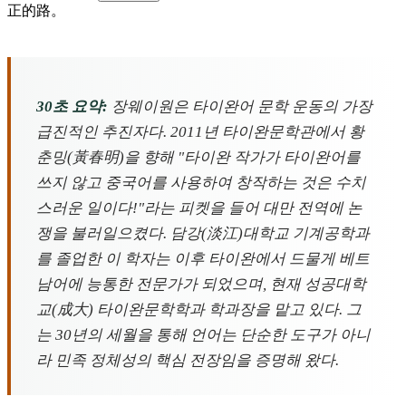
正的路。
30초 요약:
장웨이원은 타이완어 문학 운동의 가장
급진적인 추진자다. 2011년 타이완문학관에서 황
춘밍(黃春明)을 향해 "타이완 작가가 타이완어를
쓰지 않고 중국어를 사용하여 창작하는 것은 수치
스러운 일이다!"라는 피켓을 들어 대만 전역에 논
쟁을 불러일으켰다. 담강(淡江)대학교 기계공학과
를 졸업한 이 학자는 이후 타이완에서 드물게 베트
남어에 능통한 전문가가 되었으며, 현재 성공대학
교(成大) 타이완문학학과 학과장을 맡고 있다. 그
는 30년의 세월을 통해 언어는 단순한 도구가 아니
라 민족 정체성의 핵심 전장임을 증명해 왔다.