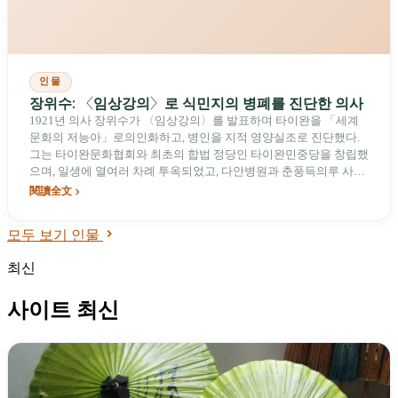
인물
장위수: 〈임상강의〉로 식민지의 병폐를 진단한 의사
1921년 의사 장위수가 〈임상강의〉를 발표하며 타이완을 「세계
문화의 저능아」로의인화하고, 병인을 지적 영양실조로 진단했다.
그는 타이완문화협회와 최초의 합법 정당인 타이완민중당을 창립했
으며, 일생에 열여러 차례 투옥되었고, 다안병원과 춘풍득의루 사이
에서 각성의 네트워크를 엮어 「동포는 단결해야 하며, 단결에 진정
閱讀全文
한 힘이 있다」는 실천적 유산을 남겼다.
모두 보기 인물
최신
사이트 최신