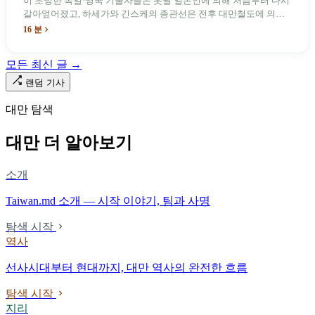
이 초빙한 독일·영국 기술자들은 훗날 일본인에 의해 처음부터 다시
갈아엎어졌고, 하세가와 긴스케의 종관선은 전후 대만철도에 의해
이름과 번호가 바뀌었다. 세대마다 앞선 세대의 기록을 주석으로 밀
16 분
어냈다. 외국 이름들은 줄곧 벗겨져 나갔고, 남은 것은 대만어의
「오타우아」「화차아」, 쥐광·쯔창·푸싱이라는 정치 구호뿐이었
모든 최신 글 →
다. 마침내 푸유마·타로코 세대에 이르러서야 원주민 지명이 다시 철
로 위에 깔렸다.
랜덤 기사
대만 탐색
대만 더 알아보기
소개
Taiwan.md 소개 — 시작 이야기, 팀과 사명
탐색 시작
역사
선사시대부터 현대까지, 대만 역사의 완전한 흐름
탐색 시작
지리