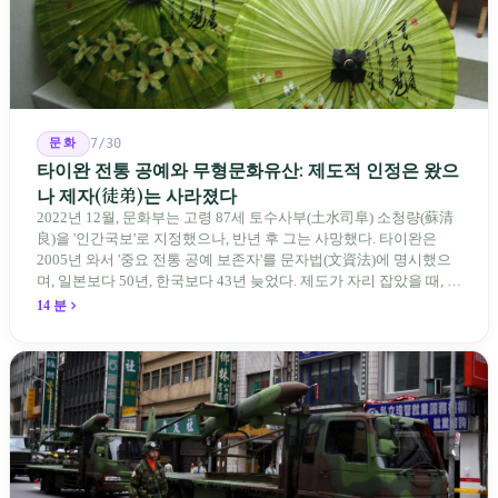
문화
7/30
타이완 전통 공예와 무형문화유산: 제도적 인정은 왔으
나 제자(徒弟)는 사라졌다
2022년 12월, 문화부는 고령 87세 토수사부(土水司阜) 소청량(蘇清
良)을 '인간국보'로 지정했으나, 반년 후 그는 사망했다. 타이완은
2005년 와서 '중요 전통 공예 보존자'를 문자법(文資法)에 명시했으
며, 일본보다 50년, 한국보다 43년 늦었다. 제도가 자리 잡았을 때, 제
자 제도는 이미 1970-80년대 산업화 과정에서 붕괴되었다. 600여 명
14 분
전통 장사 중 50세 미만은 '소수'에 불과하다. 명단은 길어지지만, 가
르칠 수 있는 사람은 줄어든다.