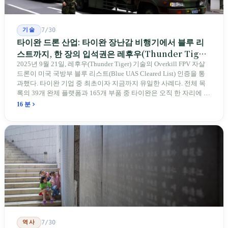
기술
7/30
타이완 드론 산업: 타이완 장난감 비행기에서 블루 리
스트까지, 한 장의 입석권은 레후우(Thunder Tiger)
에게
2025년 9월 21일, 레후우(Thunder Tiger) 기술의 Overkill FPV 자살
드론이 미국 국방부 블루 리스트(Blue UAS Cleared List) 인증을 통
과했다. 타이완 기업 중 최초이자 지금까지 유일한 사례다. 전체 목
록의 39개 완제 플랫폼과 165개 부품 중 타이완은 오직 한 자리에 불
과하다. 2026년 4월, 미국 양당 소속 상원의원 4명이 《타이완을 위
16 분
한 푸른 하늘법(Blue Skies for Taiwan Act)》을 공동 발의해 타이완
기업용 고속 통로 설치를 요구했다. 이 법안 자체의 존재가 한 가지
를 드러낸다: 타이완의 진입이 너무 느려 미국 스스로가 입법을 통해
장벽을 낮춰야 한다는 점이다. 타이완에서 46년간 원격 조종 장난감
비행기를 만들어 온 한 회사가 오하이오주에 두 번째 공장을 건설할
계획을 세우고 있다.
역사
7/30