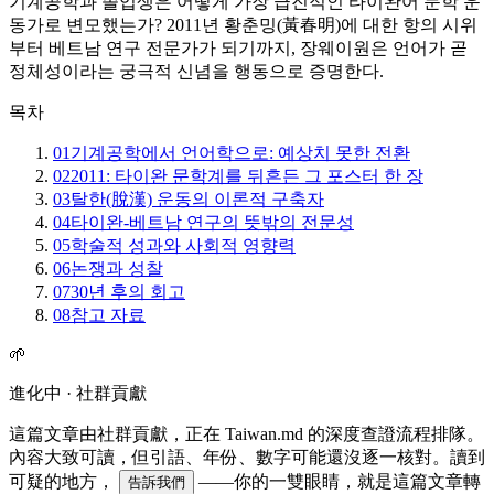
기계공학과 졸업생은 어떻게 가장 급진적인 타이완어 문학 운
동가로 변모했는가? 2011년 황춘밍(黃春明)에 대한 항의 시위
부터 베트남 연구 전문가가 되기까지, 장웨이원은 언어가 곧
정체성이라는 궁극적 신념을 행동으로 증명한다.
목차
01
기계공학에서 언어학으로: 예상치 못한 전환
02
2011: 타이완 문학계를 뒤흔든 그 포스터 한 장
03
탈한(脫漢) 운동의 이론적 구축자
04
타이완-베트남 연구의 뜻밖의 전문성
05
학술적 성과와 사회적 영향력
06
논쟁과 성찰
07
30년 후의 회고
08
참고 자료
🌱
進化中 · 社群貢獻
這篇文章由社群貢獻，正在 Taiwan.md 的深度查證流程排隊。
內容大致可讀，但引語、年份、數字可能還沒逐一核對。讀到
可疑的地方，
——你的一雙眼睛，就是這篇文章轉
告訴我們