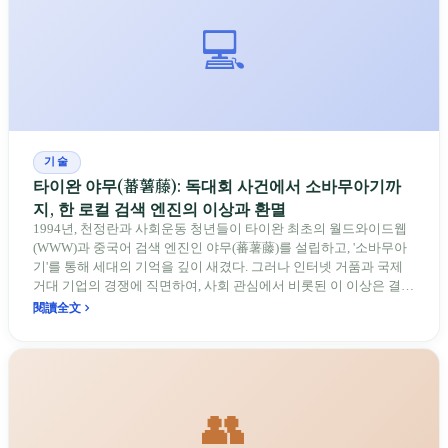
💻
기술
타이완 야무(蕃薯藤): 독대회 사건에서 소바무아기까
지, 한 로컬 검색 엔진의 이상과 환멸
1994년, 천정란과 사회운동 청년들이 타이완 최초의 월드와이드웹
(WWW)과 중국어 검색 엔진인 야무(蕃薯藤)를 설립하고, '소바무아
기'를 통해 세대의 기억을 깊이 새겼다. 그러나 인터넷 거품과 국제
거대 기업의 경쟁에 직면하여, 사회 관심에서 비롯된 이 이상은 결국
상업적 현실을 이겨내지 못하고 2006년 슬프게 퇴장했다. 이는 타이
閱讀全文
완 인터넷 발전의 축소판일 뿐만 아니라, 이상과 상업적 현실 사이의
심오한 대화이기도 하다.
👥