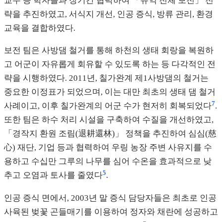
교수 등 학자들과 장기간 협력하여 「유역 전체 보전」 전
략을 추진하였고, 서식지 개선, 인공 증식, 방류 관리, 환경
교육을 결합하였다.
보전 팀은 사방댐 철거를 통해 하천의 생태 회랑을 복원하
고 어군이 자유롭게 회유할 수 있도록 하는 등 다각적인 전
략을 시행하였다. 2011년, 칠가완계 제1사방댐의 철거는
중요한 이정표가 되었으며, 이는 대만 최초의 생태 댐 철거
7
사례이고, 이후 칠가완계의 어군 수가 현저히 회복되었다
.
또한 팀은 하수 처리 시설을 구축하여 수질을 개선하였고,
「경작지 환원 조림(退耕還林)」 정책을 추진하여 심심(慈
心) 재단, 기업 등과 협력하여 우링 농장 주변 사유지를 수
용하고 수십만 그루의 나무를 심어 수온을 효과적으로 낮
5
추고 오염과 토사를 줄였다
.
인공 증식 면에서, 2003년 말 증식 담당자들은 최초로 인공
사육된 벚꽃 곤들매기를 이용하여 정자와 채란에 성공하고