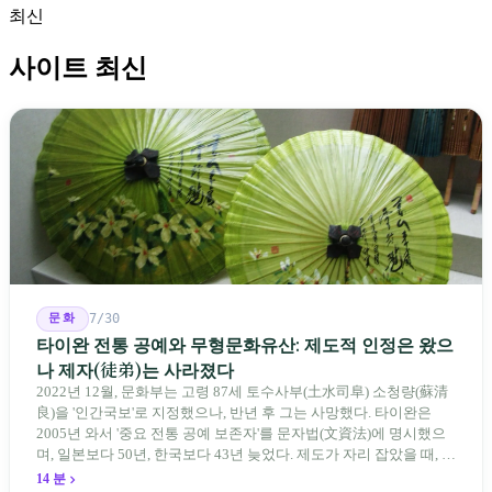
최신
사이트 최신
문화
7/30
타이완 전통 공예와 무형문화유산: 제도적 인정은 왔으
나 제자(徒弟)는 사라졌다
2022년 12월, 문화부는 고령 87세 토수사부(土水司阜) 소청량(蘇清
良)을 '인간국보'로 지정했으나, 반년 후 그는 사망했다. 타이완은
2005년 와서 '중요 전통 공예 보존자'를 문자법(文資法)에 명시했으
며, 일본보다 50년, 한국보다 43년 늦었다. 제도가 자리 잡았을 때, 제
자 제도는 이미 1970-80년대 산업화 과정에서 붕괴되었다. 600여 명
14 분