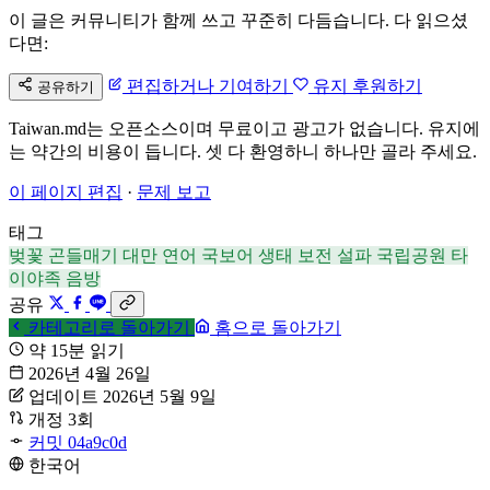
이 글은 커뮤니티가 함께 쓰고 꾸준히 다듬습니다. 다 읽으셨
다면:
편집하거나 기여하기
유지 후원하기
공유하기
Taiwan.md는 오픈소스이며 무료이고 광고가 없습니다. 유지에
는 약간의 비용이 듭니다. 셋 다 환영하니 하나만 골라 주세요.
이 페이지 편집
·
문제 보고
태그
벚꽃 곤들매기
대만 연어
국보어
생태 보전
설파 국립공원
타
이야족
음방
공유
카테고리로 돌아가기
홈으로 돌아가기
약 15분 읽기
2026년 4월 26일
업데이트 2026년 5월 9일
개정 3회
커밋 04a9c0d
한국어