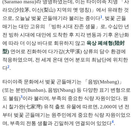
(Saramao masu)라 명명하였는데, 이는 타이야족 지명 「사
라모(沙拉茅, 이산(梨山) 지역의 옛 명칭)」에서 유래한 것
1
으로, 오늘날 벚꽃 곤들매기라 불리는 종이다
. 벚꽃 곤들
매기는 대만 고유의 「빙하 시대 잔존 생물」로, 수십만 년
전 빙하 시대에 대만에 도착한 후 지각 변동과 기후 온난화
에 따라 더 이상 바다로 회유하지 않고
육상 폐쇄형(陸封
型)
연어로 진화하여 다가강(大甲溪) 상류의 담수 환경에
적응하였으며, 전 세계 온대 연어 분포의 최남단에 위치한
2
다
.
타이야족 문화에서 벚꽃 곤들매기는 「음방(Mnbang)」
(또는 분반(Bunban), 음방(Nbang) 등 다양한 표기 변형으로
3
도 불림)
이라 불리며, 부족의 중요한 식량 자원이었다. 원
시 칠가완(七家灣) 유적 출토 유물에 따르면, 2,000여 년 전
부터 벚꽃 곤들매기는 원주민에게 중요한 식량 자원이었으
4
며, 부족의 전통 생활과 긴밀하게 연결되어 있었다
.