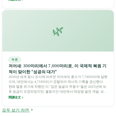
하는 지혜에 관한 섬의 이야기다.
🌿
자연
저어새: 300마리에서 7,000마리로, 이 국제적 복원 기
적이 맞이한 "성공의 대가"
2026년 세계 동시 조사에 따르면 저어새의 총수가 7,746마리에 달했
으며, 대만에서는 4,719마리가 관찰되어 역사적 기록을 경신했다.
한때 멸종 위기에 처했던 이 "검은 얼굴의 무용수"들은 2025년에 보
호 등급이 조정되었지만, 월동지인 대만에서 태양광 발전 개발, 보툴
리눔균, 유견(遊蕩犬) 공격 등 새로운 생존 도전에 직면해 있다.
閱讀全文
모두 보기 자연