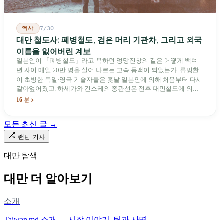
역사
7/30
대만 철도사: 폐병철도, 검은 머리 기관차, 그리고 외국
이름을 잃어버린 계보
일본인이 「폐병철도」라고 욕하던 엉망진창의 길은 어떻게 백여
년 사이 매일 20만 명을 실어 나르는 고속 동맥이 되었는가. 류밍촨
이 초빙한 독일·영국 기술자들은 훗날 일본인에 의해 처음부터 다시
갈아엎어졌고, 하세가와 긴스케의 종관선은 전후 대만철도에 의해
이름과 번호가 바뀌었다. 세대마다 앞선 세대의 기록을 주석으로 밀
16 분
어냈다. 외국 이름들은 줄곧 벗겨져 나갔고, 남은 것은 대만어의
「오타우아」「화차아」, 쥐광·쯔창·푸싱이라는 정치 구호뿐이었
모든 최신 글 →
다. 마침내 푸유마·타로코 세대에 이르러서야 원주민 지명이 다시 철
로 위에 깔렸다.
랜덤 기사
대만 탐색
대만 더 알아보기
소개
Taiwan.md 소개 — 시작 이야기, 팀과 사명