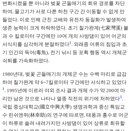
변화시켰을 뿐 아니라 벚꽃 곤들매기의 회유 경로를 차단
하여, 물고기가 서로 다른 하천 구간 간 이동할 수 없게 만
들었다. 이로 인해 근친 교배와 유전자 동질화가 발생하여
생존 능력이 크게 하락하였다. 초기 칠가완계(七家灣溪) 불
과 수 킬로미터 구간에만 10여 개의 사방댐이 있어 어군의
1
서식지를 심각하게 분절하였다
. 외래종 어류의 침입과 초
기 인간의 독어(毒魚), 전기 낚시 등 포획 행동 역시 개체군
쇠퇴를 가속화하였다.
1980년대, 벚꽃 곤들매기의 개체군 수는 수백 마리로 급감
하여 칠가완계 약 6~7킬로미터 구간에만 서식하고 있었다
1
. 1995년에 이르러 야외 조사 결과 개체 수가 약 200여 마
5
리만 남은 것으로 나타나 멸종 직전의 위기에 처하였다
.
국립 중싱대학교(國立中興大學) 생명과학과 종신 특임교
수 린쉬엔쥐(林幸助)의 연구에 따르면, 태풍과 홍수로 어군
이 하류로 쓸려 내려가지만 사방댐이 있어 상류로 회유할