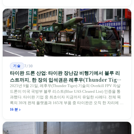
전통 장사 중 50세 미만은 '소수'에 불과하다. 명단은 길어지지만, 가
르칠 수 있는 사람은 줄어든다.
기술
7/30
타이완 드론 산업: 타이완 장난감 비행기에서 블루 리
스트까지, 한 장의 입석권은 레후우(Thunder Tiger)
에게
2025년 9월 21일, 레후우(Thunder Tiger) 기술의 Overkill FPV 자살
드론이 미국 국방부 블루 리스트(Blue UAS Cleared List) 인증을 통
과했다. 타이완 기업 중 최초이자 지금까지 유일한 사례다. 전체 목
록의 39개 완제 플랫폼과 165개 부품 중 타이완은 오직 한 자리에 불
과하다. 2026년 4월, 미국 양당 소속 상원의원 4명이 《타이완을 위
16 분
한 푸른 하늘법(Blue Skies for Taiwan Act)》을 공동 발의해 타이완
기업용 고속 통로 설치를 요구했다. 이 법안 자체의 존재가 한 가지
를 드러낸다: 타이완의 진입이 너무 느려 미국 스스로가 입법을 통해
장벽을 낮춰야 한다는 점이다. 타이완에서 46년간 원격 조종 장난감