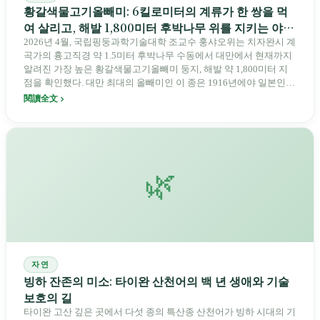
황갈색물고기올빼미: 6킬로미터의 계류가 한 쌍을 먹
여 살리고, 해발 1,800미터 후박나무 위를 지키는 야행
성 맹금
2026년 4월, 국립핑둥과학기술대학 조교수 훙샤오위는 치자완시 계
곡가의 흉고직경 약 1.5미터 후박나무 수동에서 대만에서 현재까지
알려진 가장 높은 황갈색물고기올빼미 둥지, 해발 약 1,800미터 지
점을 확인했다. 대만 최대의 올빼미인 이 종은 1916년에야 일본인
학자 구로다 나가미치가 처음 기록했으며, 국립핑둥과학기술대학
閱讀全文
쑨위안쉰 연구실은 30년 동안 추적한 끝에 91개 영역에서 한 쌍당
평균 6.2킬로미터 길이의 계류가 필요하다는 사실을 밝혔다. 콘크리
트로 덮이지 않은 계류 한 구간, 아직 쓰러지지 않은 거목 한 그루. 황
갈색물고기올빼미는 대만 산림에서 이 두 가지가 아직 사라지지 않
은 틈새에 살고 있다.
🌿
자연
빙하 잔존의 미소: 타이완 산천어의 백 년 생애와 기술
보호의 길
타이완 고산 깊은 곳에서 다섯 종의 특산종 산천어가 빙하 시대의 기