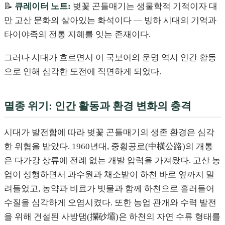
📝
큐레이터 노트:
벚꽃 곤들매기는 생물학적 기적이자 대
만 고산 문화의 살아있는 화석이다 — 빙하 시대의 기억과
타이야족의 전통 지혜를 잇는 존재이다.
그러나 시대가 흐르면서 이 국보어의 운명 역시 인간 활동
으로 인해 심각한 도전에 직면하게 되었다.
멸종 위기: 인간 활동과 환경 변화의 충격
시대가 발전함에 따라 벚꽃 곤들매기의 생존 환경은 심각
한 위협을 받았다. 1960년대, 중횡공로(中橫公路)의 개통
은 다가강 상류에 전례 없는 개발 압력을 가져왔다. 고산 농
업이 성행하면서 과수원과 채소밭이 하천 바로 옆까지 밀
려들었고, 농약과 비료가 빗물과 함께 하천으로 흘러들어
수질을 심각하게 오염시켰다. 또한 농업 관개와 수력 발전
을 위해 건설된 사방댐(攔砂壩)은 하천의 자연 수류 형태를