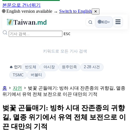
본문으로 건너뛰기
🌐 English version available →
Switch to English
✕
Taiwan
.md
☰
🌐
KO
▾
ESC
키워드로 모든 기사 검색
반도체
야시장
원주민족
2·28 사건
🔥 인기
버블티
TSMC
홈
자연
벚꽃 곤들매기: 빙하 시대 잔존종의 귀향길, 멸종
위기에서 유역 전체 보전으로 이끈 대만의 기적
벚꽃 곤들매기: 빙하 시대 잔존종의 귀향
길, 멸종 위기에서 유역 전체 보전으로 이
끈 대만의 기적