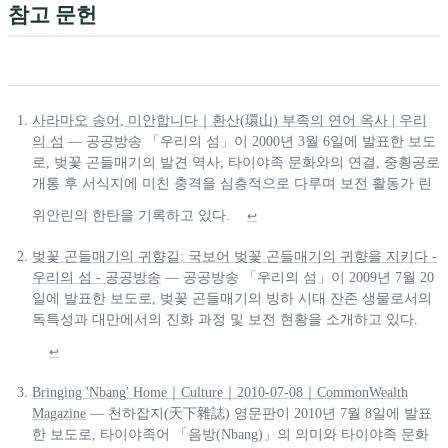
참고 문헌
사라마오 송어, 미안합니다｜환산(環山) 부족의 연어 옥사 | 우리
의 섬
— 공공방송 「우리의 섬」이 2000년 3월 6일에 발표한 보도
로, 벚꽃 곤들매기의 발견 역사, 타이야족 문화와의 연결, 중횡공로
개통 후 서식지에 미친 충격을 심층적으로 다루며 보전 활동가 린
위안린의 한탄을 기록하고 있다.
↩
벚꽃 곤들매기의 귀향길: 국보어 벚꽃 곤들매기의 귀향을 지키다 -
우리의 섬 - 공공방송
— 공공방송 「우리의 섬」이 2009년 7월 20
일에 발표한 보도로, 벚꽃 곤들매기의 빙하 시대 잔존 생물로서의
독특성과 대만에서의 진화 과정 및 보전 현황을 소개하고 있다.
↩
Bringing 'Nbang' Home｜Culture｜2010-07-08｜CommonWealth
Magazine
— 천하잡지(天下雜誌) 영문판이 2010년 7월 8일에 발표
한 보도로, 타이야족어 「음방(Nbang)」의 의미와 타이야족 문화