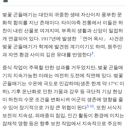
벚꽃 곤들매기는 대만의 귀중한 생태 자산이자 풍부한 문
화적 함의를 지닌 존재이다. 타이야족 전통에서 이들은 하
천이 내린 선물로 여겨지며, 부족의 생활과 신앙이 밀접하
게 연결되어 있다. 1917년에 발생한 「연어 옥사」 사건은
벚꽃 곤들매기가 학계에 발견된 계기이기도 하며, 원주민
1
과 자연 환경 사이의 깊은 유대를 반영한다
.
증식 작업이 주목할 만한 성과를 거두었지만, 벚꽃 곤들매
기의 지속가능한 미래는 여전히 도전에 직면해 있다. 벚꽃
곤들매기는 수온에 극도로 민감하며(생존 한계 약 17°C 이
하), 기후 온난화로 인한 가뭄과 강우 등 극단적 기상 현상
이 하천의 수문 조건을 변화시켜 어군의 생존에 영향을 줄
5
11
수 있어 장기적으로 가장 큰 위협이 된다
. 또한 서식지
보전의 지속성, 외래종의 침입, 인간 활동이 환경에 미치는
잠재적 영향 등은 향후 보전 작업에서 지속적으로 주요하