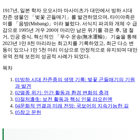
1917년, 일본 학자 오오시마 마사미츠가 대만에서 빙하 시대
잔존 생물인 「벚꽃 곤들매기」를 발견하였으며, 타이야족은
이를 「음방(Mnbang)」이라 불렀다. 서식지 파괴와 개체 수 급
감으로 1995년 겨우 200여 마리만 남은 위기를 겪은 후, 댐 철
거, 인공 증식, 혁신적인 「무수 운송(無水運輸)」 기술을 통해
2023년 1만 8천 마리라는 최고치를 기록하였고, 최근 다소 변
동이 있으나 1만 5천 마리 이상으로 안정적으로 유지되며 대만
유역 전체 보전의 성공적 사례가 되었다.
목차
01
빙하 시대 잔존종의 생명 기록: 벚꽃 곤들매기의 기원
과 발견
02
멸종 위기: 인간 활동과 환경 변화의 충격
03
절처逢生: 보전 활동과 핵심 인물 랴오린옌
04
문화적 연결과 미래 전망: 국보어의 지속가능한 길
05
참고 문헌