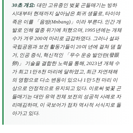
30초 개요:
대만 고유종인 벚꽃 곤들매기는 빙하
시대부터 현재까지 살아남은 희귀 생물로, 타이야
족은 이를 「음방(Mnbang)」이라 부른다. 인간 개
발로 인해 멸종 위기에 처했으며, 1995년에는 개체
수가 겨우 200여 마리로 급감하였다. 그러나 설파
국립공원과 보전 활동가들이 20여 년에 걸쳐 댐 철
거, 인공 증식, 혁신적인 「무수 운송 발안란(發眼
卵)」 기술을 결합한 노력을 통해, 2023년 개체 수
가 최고 1만 8천 마리에 달하였고, 최근 자연재해
의 영향으로 다소 변동이 있으나 1만 5천 마리 이
상으로 안정적으로 유지되고 있다. 이로써 벚꽃 곤
들매기는 대만 유역 전체 보전의 성공적 사례로 자
리매김하며, 이 국보어가 점차 역사적 서식지로 돌
아가고 있다.