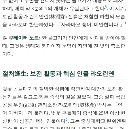
수 없어 고수온을 견디지 못하는 물고기가 대량으로 폐사
5
하며, 매회 약 3분의 1의 개체가 유실된다고 한다
. 이 시기,
보전 활동가 린위안린(林淵霖) 선森은 처참한 하천의 모습
1
을 바라보며 한탄하였다: 「사라마오 송어, 미안합니다.」
📝
큐레이터 노트:
한 물고기가 인간에게 사과를 받아야 할
때, 그것은 생태계 붕괴이자 문명이 자연에 진 빚의 축소판
이다.
절처逢生: 보전 활동과 핵심 인물 랴오린옌
벚꽃 곤들매기의 절박한 상황에 직면하여 대만의 보전 활
동가들은 길고도 힘든 증식의 길을 걸었다. 그중 설파 국립
공원 우링(武陵) 관리소장 랴오린옌(廖林彥) 박사는 「연
어 아버지」라 불리며, 벚꽃 곤들매기 증식에 25년 이상 헌
6
신한 이 성공의 핵심 인물이다
. 그는 중싱대학교 린쉬엔쥐