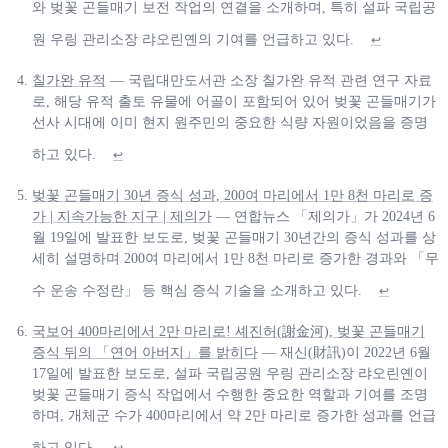
와 벚꽃 곤들매기 보전 작업의 연결을 소개하며, 특히 설파 국립공
원 우링 관리소장 랴오린옌의 기여를 언급하고 있다.
↩
칠가완 유적
— 국립대만도서관 소장 칠가완 유적 관련 연구 자료
로, 해당 유적 출토 유물에 어골이 포함되어 있어 벚꽃 곤들매기가
선사 시대에 이미 현지 원주민의 중요한 식량 자원이었음을 증명
하고 있다.
↩
벚꽃 곤들매기 30년 증식 성과, 200여 마리에서 1만 8천 마리로 증
가 | 지속가능한 지구 | 제의가
— 연합뉴스 「제의가」가 2024년 6
월 19일에 발표한 보도로, 벚꽃 곤들매기 30년간의 증식 성과를 상
세히 설명하며 200여 마리에서 1만 8천 마리로 증가한 경과와 「무
수 운송 수정란」 등 핵심 증식 기술을 소개하고 있다.
↩
국보어 400마리에서 2만 마리로! 셰진허(謝金河), 벚꽃 곤들매기
증식 뒤의 「연어 아버지」를 밝히다
— 재신(財訊)이 2022년 6월
17일에 발표한 보도로, 설파 국립공원 우링 관리소장 랴오린옌이
벚꽃 곤들매기 증식 작업에서 수행한 중요한 역할과 기여를 조명
하며, 개체군 수가 400마리에서 약 2만 마리로 증가한 성과를 언급
하고 있다.