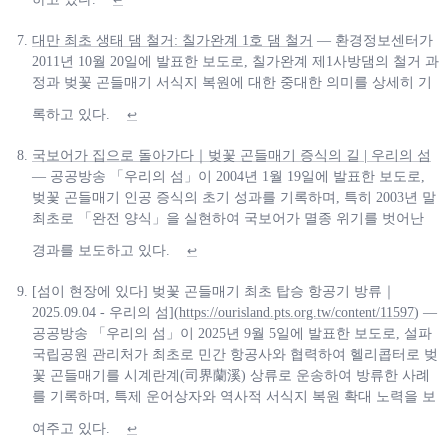
↩
대만 최초 생태 댐 철거: 칠가완계 1호 댐 철거
— 환경정보센터가
2011년 10월 20일에 발표한 보도로, 칠가완계 제1사방댐의 철거 과
정과 벚꽃 곤들매기 서식지 복원에 대한 중대한 의미를 상세히 기
록하고 있다.
↩
국보어가 집으로 돌아가다｜벚꽃 곤들매기 증식의 길 | 우리의 섬
— 공공방송 「우리의 섬」이 2004년 1월 19일에 발표한 보도로,
벚꽃 곤들매기 인공 증식의 초기 성과를 기록하며, 특히 2003년 말
최초로 「완전 양식」을 실현하여 국보어가 멸종 위기를 벗어난
경과를 보도하고 있다.
↩
[섬이 현장에 있다] 벚꽃 곤들매기 최초 탑승 항공기 방류｜
2025.09.04 - 우리의 섬](
https://ourisland.pts.org.tw/content/11597
) —
공공방송 「우리의 섬」이 2025년 9월 5일에 발표한 보도로, 설파
국립공원 관리처가 최초로 민간 항공사와 협력하여 헬리콥터로 벚
꽃 곤들매기를 시계란계(司界蘭溪) 상류로 운송하여 방류한 사례
를 기록하며, 특제 운어상자와 역사적 서식지 복원 확대 노력을 보
여주고 있다.
↩