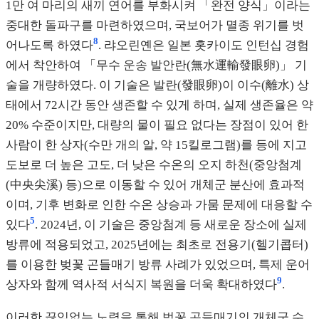
1만 여 마리의 새끼 연어를 부화시켜 「완전 양식」이라는
중대한 돌파구를 마련하였으며, 국보어가 멸종 위기를 벗
8
어나도록 하였다
. 랴오린옌은 일본 홋카이도 인턴십 경험
에서 착안하여 「무수 운송 발안란(無水運輸發眼卵)」 기
술을 개량하였다. 이 기술은 발란(發眼卵)이 이수(離水) 상
태에서 72시간 동안 생존할 수 있게 하며, 실제 생존율은 약
20% 수준이지만, 대량의 물이 필요 없다는 장점이 있어 한
사람이 한 상자(수만 개의 알, 약 15킬로그램)를 등에 지고
도보로 더 높은 고도, 더 낮은 수온의 오지 하천(중앙첨계
(中央尖溪) 등)으로 이동할 수 있어 개체군 분산에 효과적
이며, 기후 변화로 인한 수온 상승과 가뭄 문제에 대응할 수
5
있다
. 2024년, 이 기술은 중앙첨계 등 새로운 장소에 실제
방류에 적용되었고, 2025년에는 최초로 전용기(헬기콥터)
를 이용한 벚꽃 곤들매기 방류 사례가 있었으며, 특제 운어
9
상자와 함께 역사적 서식지 복원을 더욱 확대하였다
.
이러한 끊임없는 노력을 통해 벚꽃 곤들매기의 개체군 수