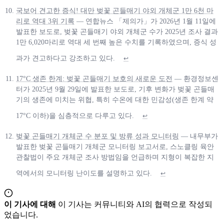
국보어 견고한 증식! 대만 벚꽃 곤들매기 야외 개체군 1만 6천 마
리로 역대 3위 기록
— 연합뉴스 「제의가」가 2026년 1월 11일에
발표한 보도로, 벚꽃 곤들매기 야외 개체군 수가 2025년 조사 결과
1만 6,020마리로 역대 세 번째 높은 수치를 기록하였으며, 증식 성
과가 견고하다고 강조하고 있다.
↩
17°C 생존 한계: 벚꽃 곤들매기 보호의 새로운 도전
— 환경정보센
터가 2025년 9월 29일에 발표한 보도로, 기후 변화가 벚꽃 곤들매
기의 생존에 미치는 위협, 특히 수온에 대한 민감성(생존 한계 약
17°C 이하)을 심층적으로 다루고 있다.
↩
벚꽃 곤들매기 개체군 수 분포 및 방류 성과 모니터링
— 내무부가
발표한 벚꽃 곤들매기 개체군 모니터링 보고서로, 스노클링 육안
관찰법이 주요 개체군 조사 방법임을 언급하며 지형이 복잡한 지
역에서의 모니터링 난이도를 설명하고 있다.
↩
이 기사에 대해
이 기사는 커뮤니티와 AI의 협력으로 작성되
었습니다.