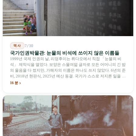
비행기를 만들어 온 한 회사가 오하이오주에 두 번째 공장을 건설할
계획을 세우고 있다.
역사
7/30
국가인권박물관: 눈물의 비석에 쓰이지 않은 이름들
1999년 국제 인권의 날, 리덩후이는 뤼다오에서 직접 「눈물의 비
석」 제막식을 열었다. 보양은 스물여덟 글자로 모든 어머니의 긴 밤
의 울음을 다 썼지만, 가해자의 이름은 하나도 쓰지 않았다. 6년의 준
비, 2018년 현판식, 2025년 예산 동결. 국가가 스스로 저지른 일을 기
념하기 위해 스스로 세운 박물관. 계엄 해제 39년 동안 사법 재판을
16 분
받은 가해자는 단 한 명도 없다.