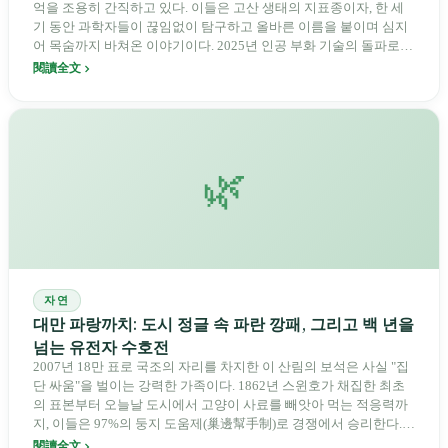
억을 조용히 간직하고 있다. 이들은 고산 생태의 지표종이자, 한 세
기 동안 과학자들이 끊임없이 탐구하고 올바른 이름을 붙이며 심지
어 목숨까지 바쳐온 이야기이다. 2025년 인공 부화 기술의 돌파로
이들 "미소 짓는 고산 정령"에게 새로운 희망이 찾아왔다.
閱讀全文
🌿
자연
대만 파랑까치: 도시 정글 속 파란 깡패, 그리고 백 년을
넘는 유전자 수호전
2007년 18만 표로 국조의 자리를 차지한 이 산림의 보석은 사실 "집
단 싸움"을 벌이는 강력한 가족이다. 1862년 스윈호가 채집한 최초
의 표본부터 오늘날 도시에서 고양이 사료를 빼앗아 먹는 적응력까
지, 이들은 97%의 둥지 도움제(巢邊幫手制)로 경쟁에서 승리한다.
이것은 생존, 가족 결속력, 유전자 수호전, 그리고 사람과 새가 공존
閱讀全文